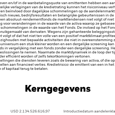
rieven en/of in de wanbetalingsquote van emittenten hebben een aanz
kelijke verlagingen van de kredietrating kunnen het risiconiveau ve
en beïnvloed door dagelijkse schommelingen op de aandelenmarkten
isch nieuws, bedrijfsresultaten en belangrijke gebeurtenissen in de
een absoluut-rendementfonds de markttendensen niet volgt of niet te
lig voor veranderingen in de waarde van de activa waarop ze gebaseer
tere schommelingen in de waarde van het Fonds. De invloed op het Fon
bruikgemaakt van derivaten.
Wegens zijn gehanteerde beleggingsstra
lgt of dat het niet ten volle van een positief marktklimaat profitee
ezighouden met bepaalde activiteiten die niet in overeenstemming z
universum een stuk kleiner worden en een dergelijke screening kan
s in vergelijking met een fonds zonder een dergelijke screening.
He
slissingen te nemen. Naarmate de marktdynamiek in de loop der tij
 efficiënt worden of zelfs tekortkomingen vertonen.
tellingen die diensten leveren zoals de bewaring van activa, of die o
llen aan financieel verlies.
Kredietrisico: de emittent van een in h
n of kapitaal terug te betalen.
Kerngegevens
USD 2.134.526.616,97
Introductiedatum aandelenkl