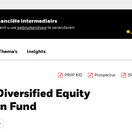
anciële intermediairs
ient u uw
gebruikerstype
te veranderen.
Thema’s
Insights
PRIIP KID
Prospectus
S
iversified Equity
rn Fund