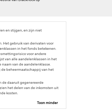
website van BlackRock op
 en stijgen, en zijn niet
n. Het gebruik van derivaten voor
lenklassen in het fonds betekenen.
smettingsrisico voor andere
jst van alle aandelenklassen in het
e naam van de aandelenklasse.
ij de beheermaatschappij van het
an de daaruit gegenereerde
ien het delen van de inkomsten uit
nde kosten.
Toon minder