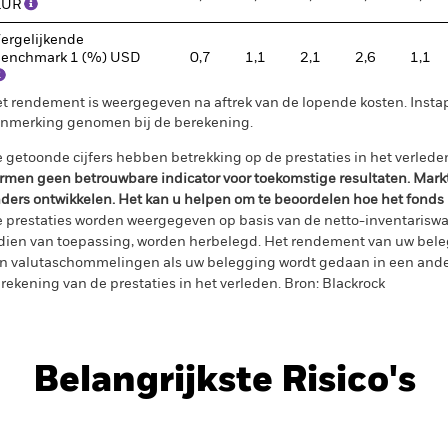
EUR
ergelijkende
enchmark 1 (%) USD
0,7
1,1
2,1
2,6
1,1
t rendement is weergegeven na aftrek van de lopende kosten. Insta
nmerking genomen bij de berekening.
 getoonde cijfers hebben betrekking op de prestaties in het verlede
rmen geen betrouwbare indicator voor toekomstige resultaten. Mark
ders ontwikkelen. Het kan u helpen om te beoordelen hoe het fonds
 prestaties worden weergegeven op basis van de netto-inventariswa
dien van toepassing, worden herbelegd. Het rendement van uw beleg
n valutaschommelingen als uw belegging wordt gedaan in een ander
rekening van de prestaties in het verleden. Bron: Blackrock
Belangrijkste Risico's