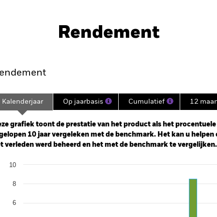
PRIIP KID
Prospectus
SF
 Absolute Return
Historische NIW
Rendement
nt
Kerngegevens
Managers
P
endement
Kalenderjaar
Op jaarbasis
Cumulatief
12 maa
ge: 2012-01-01 00:00:00 to 2026-07-31 00:00:00.
: 0 to 75.
ze grafiek toont de prestatie van het product als het procentuele v
gelopen 10 jaar vergeleken met de benchmark. Het kan u helpen 
t verleden werd beheerd en het met de benchmark te vergelijken.
art
10
r chart with 2 data series.
e chart has 1 X axis displaying categories.
8
e chart has 1 Y axis displaying Values. Range: -6 to 10.
6