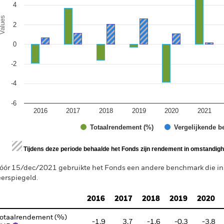
4
alues
2
0
-2
-4
-6
2016
2017
2018
2019
2020
2021
Totaalrendement (%)
Vergelijkende b
d of interactive chart.
Tijdens deze periode behaalde het Fonds zijn rendement in omstandighe
óór 15/dec/2021 gebruikte het Fonds een andere benchmark die i
erspiegeld.
2016
2017
2018
2019
2020
otaalrendement (%)
-1,9
3,7
-1,6
-0,3
-3,8