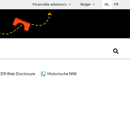
Financiële adviseurs
België
NL
FR
FDR Web Disclosure
Historische NIW