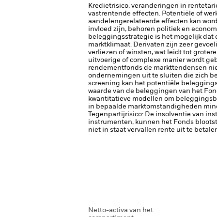
Kredietrisico, veranderingen in renteta
vastrentende effecten. Potentiële of wer
aandelengerelateerde effecten kan word
invloed zijn, behoren politiek en econom
beleggingsstrategie is het mogelijk dat 
marktklimaat.
Derivaten zijn zeer gevoe
verliezen of winsten, wat leidt tot gro
uitvoerige of complexe manier wordt ge
rendementfonds de markttendensen niet vo
ondernemingen uit te sluiten die zich b
screening kan het potentiële beleggings
waarde van de beleggingen van het Fond
kwantitatieve modellen om beleggingsbe
in bepaalde marktomstandigheden minder
Tegenpartijrisico: De insolventie van ins
instrumenten, kunnen het Fonds blootste
niet in staat vervallen rente uit te betale
Netto-activa van het