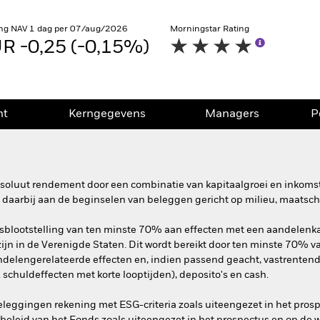
ng NAV 1 dag per 07/aug/2026
Morningstar Rating
R -0,25 (-0,15%)
nt
Kerngegevens
Managers
P
absoluut rendement door een combinatie van kapitaalgroei en inkoms
daarbij aan de beginselen van beleggen gericht op milieu, maatsc
sblootstelling van ten minste 70% aan effecten met een aandelenkar
ijn in de Verenigde Staten. Dit wordt bereikt door ten minste 70% va
elengerelateerde effecten en, indien passend geacht, vastrentende 
 schuldeffecten met korte looptijden), deposito's en cash.
beleggingen rekening met ESG-criteria zoals uiteengezet in het pro