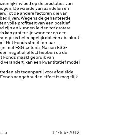
ienlijk invloed op de prestaties van
rhogen.
De waarde van aandelen en
. Tot de andere factoren die van
 bedrijven.
Wegens de gehanteerde
n volle profiteert van een positief
d zijn en kunnen leiden tot grotere
ds kan groter zijn wanneer op een
tegie is het mogelijk dat een absoluut-
rt.
Het Fonds streeft ernaar
ijn met ESG-criteria. Na een ESG-
 een negatief effect hebben op de
t Fonds maakt gebruik van
d verandert, kan een kwantitatief model
ptreden als tegenpartij voor afgeleide
et Fonds aangehouden effect is mogelijk
asse
17/feb/2012