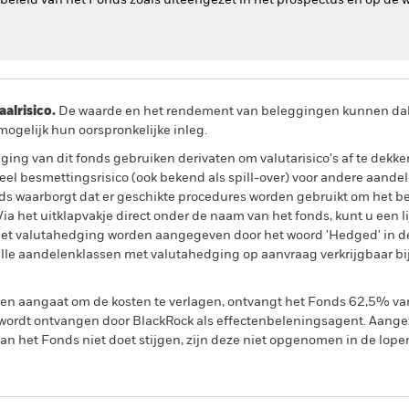
-beleid van het Fonds zoals uiteengezet in het prospectus en op de 
lrisico.
De waarde en het rendement van beleggingen kunnen dalen
ogelijk hun oorspronkelijke inleg.
ing van dit fonds gebruiken derivaten om valutarisico's af te dekke
el besmettingsrisico (ook bekend als spill-over) voor andere aande
s waarborgt dat er geschikte procedures worden gebruikt om het be
a het uitklapvakje direct onder de naam van het fonds, kunt u een li
met valutahedging worden aangegeven door het woord 'Hedged' in d
n alle aandelenklassen met valutahedging op aanvraag verkrijgbaar b
gen aangaat om de kosten te verlagen, ontvangt het Fonds 62,5% v
ordt ontvangen door BlackRock als effectenbeleningsagent. Aangez
n het Fonds niet doet stijgen, zijn deze niet opgenomen in de lope