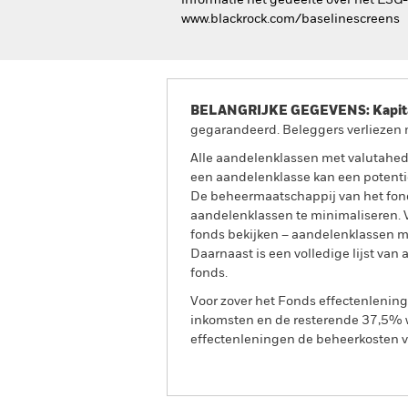
informatie het gedeelte over het ESG
www.blackrock.com/baselinescreens
BELANGRIJKE GEGEVENS: Kapitaa
gegarandeerd. Beleggers verliezen m
Alle aandelenklassen met valutahedg
een aandelenklasse kan een potentie
De beheermaatschappij van het fond
aandelenklassen te minimaliseren. Vi
fonds bekijken – aandelenklassen 
Daarnaast is een volledige lijst va
fonds.
Voor zover het Fonds effectenlenin
inkomsten en de resterende 37,5% w
effectenleningen de beheerkosten va