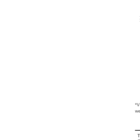
V
En
*V
we
T