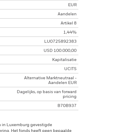
EUR
Aandelen
Artikel 8
1,44%
LU0725892383
USD 100.000,00
Kapitalisatie
UCITS
Alternative Marktneutraal -
Aandelen EUR
Dagelijks, op basis van forward
pricing
B70B937
en in Luxemburg gevestigde
ering. Het fonds heeft geen bepaalde