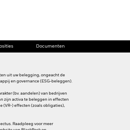
osities
Documenten
ten uit uw belegging, ongeacht de
happij en governance (ESG-beleggen).
akter (bv. aandelen) van bedrijven
n zijn activa te beleggen in effecten
(VR-) effecten (zoals obligaties),
spectus. Raadpleeg voor meer