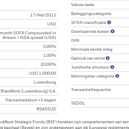
Valuta reeks
Beleggingscategorie
17/feb/2012
SFDR-classificatie
USD
Doorlopende kosten
 month SOFR Compounded in
Arrears + ISDA spread (USD)
ISIN
5,00%
Minimale eerste inleg
1,00%
Gebruik van winst
20,00%
Juridische structuur
USD 1.000,00
Morningstar-categorie
Luxemburg
Transactiefrequentie
BlackRock (Luxembourg) S.A.
Transactiedatum +3 dagen
SEDOL
BSADD2E
ackRock Strategic Funds (BSF) fondsen zijn compartimenten van e
k kapitaal (Bevek) en zijn onderworpen aan de Europese reglement