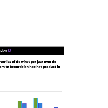
DR Web Disclosure
osities
Documenten
nden
erlies of de winst per jaar over de
om te beoordelen hoe het product in