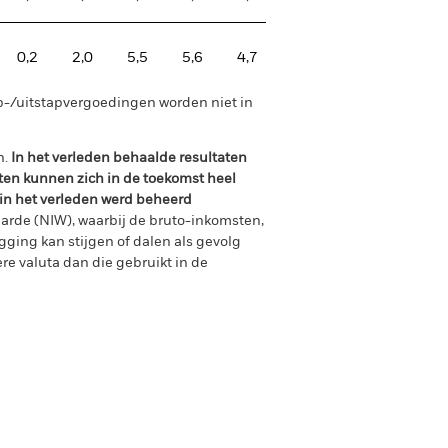
0,2
2,0
5,5
5,6
4,7
p-/uitstapvergoedingen worden niet in
n.
In het verleden behaalde resultaten
ten kunnen zich in de toekomst heel
 in het verleden werd beheerd
arde (NIW), waarbij de bruto-inkomsten,
ging kan stijgen of dalen als gevolg
e valuta dan die gebruikt in de