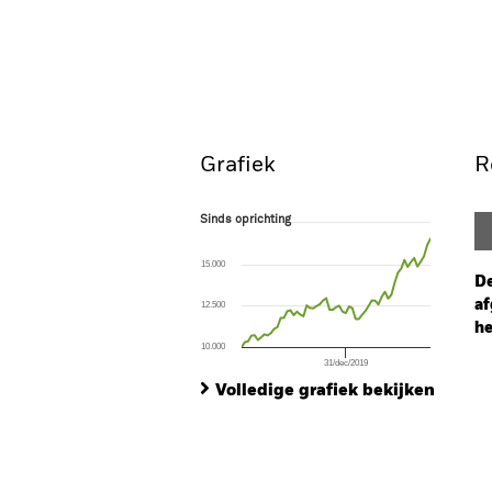
BSF Americas Diversified Equity
Fund
Overzicht
Rendeme
Grafiek
R
Sinds oprichting
Sinds oprichting
Line chart with 59 data points.
The chart has 1 X axis displaying Time. Ran
15.000
The chart has 1 Y axis displaying values. Range
De
af
12.500
he
10.000
31/dec/2019
Ch
End of interactive chart.
Ba
Volledige grafiek bekijken
Th
Th