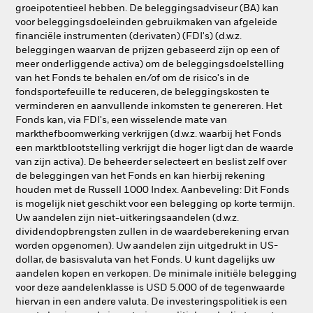
groeipotentieel hebben. De beleggingsadviseur (BA) kan
voor beleggingsdoeleinden gebruikmaken van afgeleide
financiële instrumenten (derivaten) (FDI's) (d.w.z.
beleggingen waarvan de prijzen gebaseerd zijn op een of
meer onderliggende activa) om de beleggingsdoelstelling
van het Fonds te behalen en/of om de risico's in de
fondsportefeuille te reduceren, de beleggingskosten te
verminderen en aanvullende inkomsten te genereren. Het
Fonds kan, via FDI's, een wisselende mate van
markthefboomwerking verkrijgen (d.w.z. waarbij het Fonds
een marktblootstelling verkrijgt die hoger ligt dan de waarde
van zijn activa). De beheerder selecteert en beslist zelf over
de beleggingen van het Fonds en kan hierbij rekening
houden met de Russell 1000 Index. Aanbeveling: Dit Fonds
is mogelijk niet geschikt voor een belegging op korte termijn.
Uw aandelen zijn niet-uitkeringsaandelen (d.w.z.
dividendopbrengsten zullen in de waardeberekening ervan
worden opgenomen). Uw aandelen zijn uitgedrukt in US-
dollar, de basisvaluta van het Fonds. U kunt dagelijks uw
aandelen kopen en verkopen. De minimale initiële belegging
voor deze aandelenklasse is USD 5.000 of de tegenwaarde
hiervan in een andere valuta. De investeringspolitiek is een