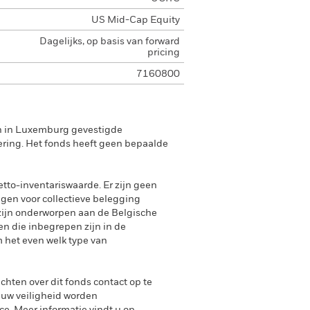
US Mid-Cap Equity
Dagelijks, op basis van forward
pricing
7160800
en in Luxemburg gevestigde
ering. Het fonds heeft geen bepaalde
tto-inventariswaarde. Er zijn geen
ngen voor collectieve belegging
zijn onderworpen aan de Belgische
n die inbegrepen zijn in de
 het even welk type van
achten over dit fonds contact op te
 uw veiligheid worden