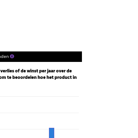
osities
Documenten
nden
erlies of de winst per jaar over de
om te beoordelen hoe het product in