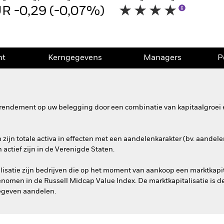
R -0,29 (-0,07%)
nt
Kerngegevens
Managers
P
rendement op uw belegging door een combinatie van kapitaalgroei e
ijn totale activa in effecten met een aandelenkarakter (bv. aandele
actief zijn in de Verenigde Staten.
isatie zijn bedrijven die op het moment van aankoop een marktkapita
enomen in de Russell Midcap Value Index. De marktkapitalisatie is d
egeven aandelen.