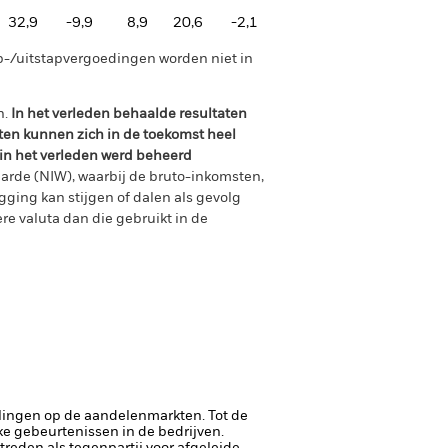
32,9
-9,9
8,9
20,6
-2,1
p-/uitstapvergoedingen worden niet in
n.
In het verleden behaalde resultaten
ten kunnen zich in de toekomst heel
 in het verleden werd beheerd
arde (NIW), waarbij de bruto-inkomsten,
ging kan stijgen of dalen als gevolg
e valuta dan die gebruikt in de
lingen op de aandelenmarkten. Tot de
ke gebeurtenissen in de bedrijven.