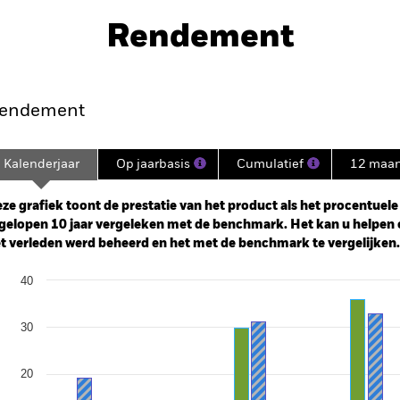
nd
Rendement
nt
Kerngegevens
Managers
P
endement
Kalenderjaar
Op jaarbasis
Cumulatief
12 maa
ge: 2001-04-01 00:00:00 to 2026-07-31 00:00:00.
e: -300 to 600.
ze grafiek toont de prestatie van het product als het procentuele v
gelopen 10 jaar vergeleken met de benchmark. Het kan u helpen 
t verleden werd beheerd en het met de benchmark te vergelijken.
art
40
r chart with 2 data series.
e chart has 1 X axis displaying categories.
e chart has 1 Y axis displaying Values. Range: -20 to 40.
30
20