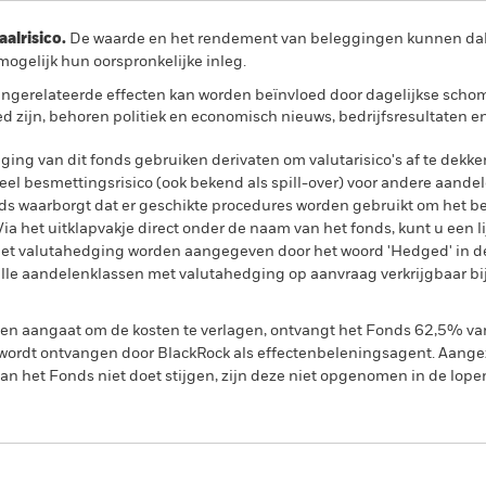
lrisico.
De waarde en het rendement van beleggingen kunnen dalen
ogelijk hun oorspronkelijke inleg.
ngerelateerde effecten kan worden beïnvloed door dagelijkse sch
ed zijn, behoren politiek en economisch nieuws, bedrijfsresultaten 
ing van dit fonds gebruiken derivaten om valutarisico's af te dekke
el besmettingsrisico (ook bekend als spill-over) voor andere aande
s waarborgt dat er geschikte procedures worden gebruikt om het be
a het uitklapvakje direct onder de naam van het fonds, kunt u een li
met valutahedging worden aangegeven door het woord 'Hedged' in d
n alle aandelenklassen met valutahedging op aanvraag verkrijgbaar b
gen aangaat om de kosten te verlagen, ontvangt het Fonds 62,5% v
ordt ontvangen door BlackRock als effectenbeleningsagent. Aangez
n het Fonds niet doet stijgen, zijn deze niet opgenomen in de lope
PRIIP KID