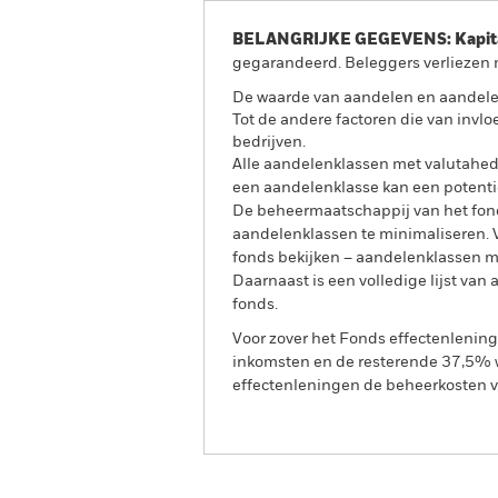
BELANGRIJKE GEGEVENS: Kapitaa
gegarandeerd. Beleggers verliezen m
De waarde van aandelen en aandele
Tot de andere factoren die van invlo
bedrijven.
Alle aandelenklassen met valutahedg
een aandelenklasse kan een potentie
De beheermaatschappij van het fond
aandelenklassen te minimaliseren. Vi
fonds bekijken – aandelenklassen 
Daarnaast is een volledige lijst va
fonds.
Voor zover het Fonds effectenlenin
inkomsten en de resterende 37,5% w
effectenleningen de beheerkosten va