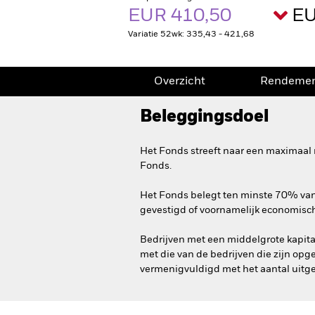
EUR 410,50
EU
Variatie 52wk: 335,43 - 421,68
Overzicht
Rendeme
Beleggingsdoel
Het Fonds streeft naar een maximaal 
Fonds.
Het Fonds belegt ten minste 70% van z
gevestigd of voornamelijk economisch 
Bedrijven met een middelgrote kapital
met die van de bedrijven die zijn opg
vermenigvuldigd met het aantal uitg