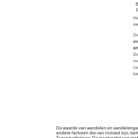
B
1
He
aa
De
vo
an
De
in
va
be
De waarde van aandelen en aandelenger
andere factoren die van invloed zijn, be