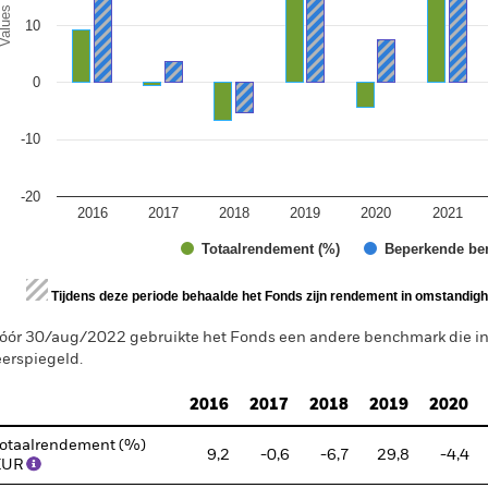
alues
10
0
-10
-20
2016
2017
2018
2019
2020
2021
Totaalrendement (%)
Beperkende be
d of interactive chart.
Tijdens deze periode behaalde het Fonds zijn rendement in omstandighe
óór 30/aug/2022 gebruikte het Fonds een andere benchmark die 
erspiegeld.
2016
2017
2018
2019
2020
otaalrendement (%)
9,2
-0,6
-6,7
29,8
-4,4
EUR