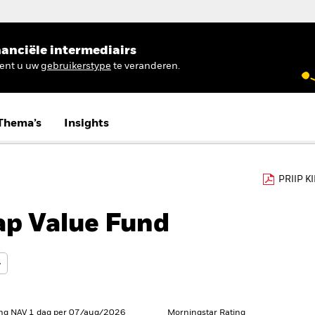
anciële intermediairs
ient u uw
gebruikerstype
te veranderen.
Thema’s
Insights
PRIIP K
p Value Fund
ng NAV 1 dag per 07/aug/2026
Morningstar Rating