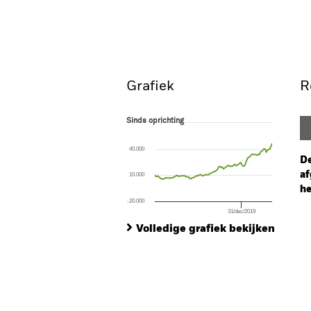
BGF US Mid-Cap Value Fu
Overzicht
Rendeme
Grafiek
R
Sinds oprichting
Sinds oprichting
Line chart with 102 data points.
The chart has 1 X axis displaying Time. Ran
40.000
The chart has 1 Y axis displaying values. Rang
De
af
10.000
he
-20.000
31/dec/2019
Ch
End of interactive chart.
Ba
Volledige grafiek bekijken
Th
Th