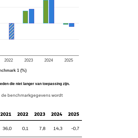
2022
2023
2024
2025
nchmark 1 (%)
den die niet langer van toepassing zijn.
in de benchmarkgegevens wordt
2021
2022
2023
2024
2025
36,0
0,1
7,8
14,3
-0,7