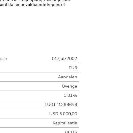
ptreden als tegenpartij voor afgeleide
tekent dat er onvoldoende kopers of
asse
01/jul/2002
EUR
Aandelen
Overige
1,81%
LU0171298648
USD 5.000,00
Kapitalisatie
UCITS