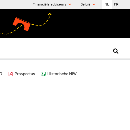
Financiële adviseurs
België
NL
FR
ID
Prospectus
Historische NIW