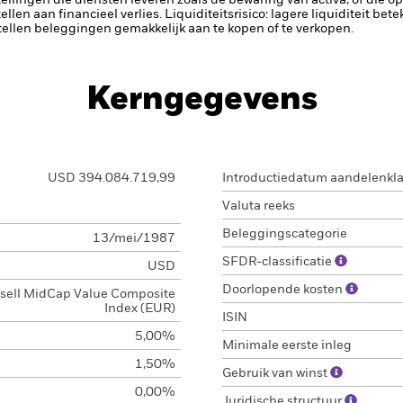
tellingen die diensten leveren zoals de bewaring van activa, of die o
llen aan financieel verlies.
Liquiditeitsrisico: lagere liquiditeit be
stellen beleggingen gemakkelijk aan te kopen of te verkopen.
Kerngegevens
USD 394.084.719,99
Introductiedatum aandelenkl
Valuta reeks
Beleggingscategorie
13/mei/1987
SFDR-classificatie
USD
Doorlopende kosten
sell MidCap Value Composite
Index (EUR)
ISIN
5,00%
Minimale eerste inleg
1,50%
Gebruik van winst
0,00%
Juridische structuur