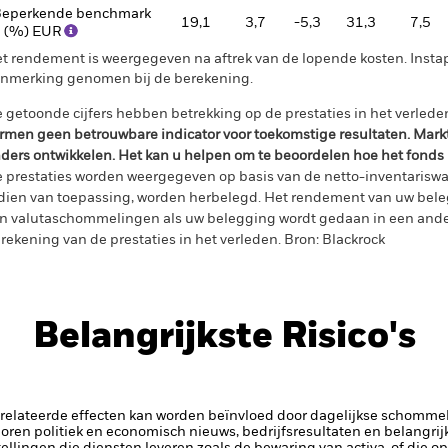
eperkende benchmark
19,1
3,7
-5,3
31,3
7,5
 (%) EUR
t rendement is weergegeven na aftrek van de lopende kosten. Insta
nmerking genomen bij de berekening.
 getoonde cijfers hebben betrekking op de prestaties in het verlede
rmen geen betrouwbare indicator voor toekomstige resultaten. Mark
ders ontwikkelen. Het kan u helpen om te beoordelen hoe het fonds
 prestaties worden weergegeven op basis van de netto-inventariswa
dien van toepassing, worden herbelegd. Het rendement van uw beleg
n valutaschommelingen als uw belegging wordt gedaan in een ander
rekening van de prestaties in het verleden. Bron: Blackrock
Belangrijkste Risico's
elateerde effecten kan worden beïnvloed door dagelijkse schomme
horen politiek en economisch nieuws, bedrijfsresultaten en belangrij