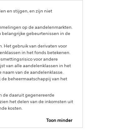
 en stijgen, en zijn niet
ommelingen op de aandelenmarkten.
en belangrijke gebeurtenissen in de
n. Het gebruik van derivaten voor
lenklassen in het fonds betekenen.
smettingsrisico voor andere
jst van alle aandelenklassen in het
e naam van de aandelenklasse.
ij de beheermaatschappij van het
an de daaruit gegenereerde
ien het delen van de inkomsten uit
nde kosten.
Toon minder
Prospectus
Historische NIW