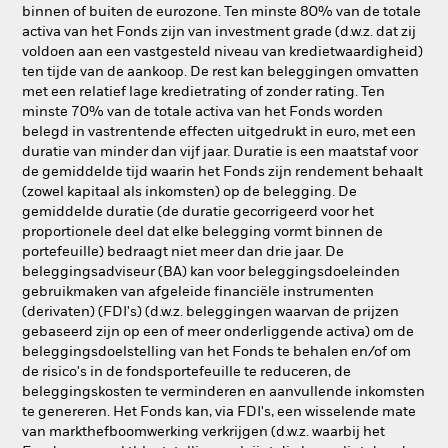
binnen of buiten de eurozone. Ten minste 80% van de totale
activa van het Fonds zijn van investment grade (d.w.z. dat zij
voldoen aan een vastgesteld niveau van kredietwaardigheid)
ten tijde van de aankoop. De rest kan beleggingen omvatten
met een relatief lage kredietrating of zonder rating. Ten
minste 70% van de totale activa van het Fonds worden
belegd in vastrentende effecten uitgedrukt in euro, met een
duratie van minder dan vijf jaar. Duratie is een maatstaf voor
de gemiddelde tijd waarin het Fonds zijn rendement behaalt
(zowel kapitaal als inkomsten) op de belegging. De
gemiddelde duratie (de duratie gecorrigeerd voor het
proportionele deel dat elke belegging vormt binnen de
portefeuille) bedraagt niet meer dan drie jaar. De
beleggingsadviseur (BA) kan voor beleggingsdoeleinden
gebruikmaken van afgeleide financiële instrumenten
(derivaten) (FDI's) (d.w.z. beleggingen waarvan de prijzen
gebaseerd zijn op een of meer onderliggende activa) om de
beleggingsdoelstelling van het Fonds te behalen en/of om
de risico's in de fondsportefeuille te reduceren, de
beleggingskosten te verminderen en aanvullende inkomsten
te genereren. Het Fonds kan, via FDI's, een wisselende mate
van markthefboomwerking verkrijgen (d.w.z. waarbij het