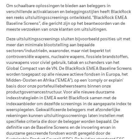
MSCI – Tabak
0,00%
van toepassing, worden herbelegd. Het rendement van uw
deelbewijzen van instellingen voor collectieve belegging
Om schaalbare oplossingen te bieden aan beleggers in
per 30/jun/2026
MSCI ESG-Fondsrating (AAA-
AA
belegging kan stijgen of dalen als gevolg van
(kapitalisatieaandelen) bedraagt 1,32% (max. EUR 4.000).
Wat u kunt terugkrijgen na aftrek van kost
verschillende activaklassen en beleggingsstijlen heeft BlackRock
CCC)
Gematigd
BlackRock Global Funds - Prospectus (French
valutaschommelingen als uw belegging wordt gedaan in een
Ontvangen dividenden van distributieaandelen zijn
Gemiddeld rendement per jaar
MSCI – Overtreders van
0,00%
een reeks uitsluitingsscreenings ontwikkeld, "BlackRock EMEA
per 17/jul/2026
- Belgium^France)
andere valuta dan die gebruikt in de berekening van de
onderworpen aan de Belgische roerende voorheffing van
Global Compact van de VN
Baseline Screens”, die gericht zijn op het beantwoorden van de
30%. De Belgische roerende voorheffing die toegepast wordt
per 30/jun/2026
prestaties in het verleden. Bron: Blackrock
Wat u kunt terugkrijgen na aftrek van kost
MSCI ESG-kwaliteitsscore (0-
7,34
meeste verzoeken van onze klanten om uitsluitingen.
Gunstig
10)
Gemiddeld rendement per jaar
op de rente-inkomsten die inbegrepen zijn in de
MSCI – Ketelkool
0,00%
per 17/jul/2026
Deze uitsluitingsscreenings sluiten bijvoorbeeld posities uit met
wederinkoopprijs van kapitalisatie- en distributieaandelen
Het stressscenario laat zien wat u zou kunnen terugkrijgen in
per 30/jun/2026
meer dan minimale blootstelling aan bepaalde
Alle documenten
die meer dan 10% van hun activa beleggen in om het even
Wereldwijde classificatie van
Bond EUR Short Term
extreme marktomstandigheden.
sectoren/industrieën, waaronder, maar niet beperkt tot
welk type van schuldvorderingen, bedraagt 30%.
MSCI – Oliezand
0,00%
fondsen door Lipper
controversiële wapens, nucleaire wapens, fossiele brandstoffen,
per 30/jun/2026
per 17/jul/2026
vuurwapens voor civiel gebruik, tabak en schenders van het
Publicatie van de netto-inventariswaarde:
Global Compact van de VN. De BlackRock EMEA Baseline Screens
MSCI Gewogen Gemiddelde
103,15
www.blackrock.com/be
, De Tijd,
www.fundinfo.com
. Gelieve
Koolstofintensiteit (ton CO2-
worden toegepast op alle nieuwe actieve fondsen in Europa, het
voor klachten over dit fonds contact op te nemen met
eq/$ miljoen OMZET)
Midden-Oosten en Afrika ("EMEA"), op een 'comply or explain'
BlackRock op het nummer 02 402 49 00, of een e-mail te
Betrokkenheid van
44,14%
per 17/jul/2026
basis door onze portefeuillebeheersteams binnen onze
sturen naar belux@blackrock.com.
Voor uw veiligheid worden
bedrijfsleven Dekking
productgovernancestructuur. Voor alle nieuwe duurzame
MSCI ESG % Dekking
84,94
telefoongesprekken doorgaans opgenomen.
U kunt ook
per 30/jun/2026
indexstrategieën in EMEA werkt BlackRock samen met de
per 17/jul/2026
contact opnemen met de Consumer Mediation Service. Meer
indexaanbieder om dezelfde screenings in de aangepaste index te
Percentage niet-gedekt
55,83%
informatie vindt u op
http://www.ombudsfin.be
.
weerspiegelen. Gekwalificeerde beleggers met afzonderlijke
Fonds
MSCI ESG-kwaliteitsscore –
56,41
rekeningen kunnen uitsluitingsscreenings laten instellen met
Percentiel peer
per 30/jun/2026
specifieke criteria die door de belegger worden bepaald. De
per 17/jul/2026
definitie van de Baseline Screens en de invoering ervan in
De blootstellingen van BlackRock inzake betrokkenheid van
Fondsen in peergroup
156
duurzame gescreende fondsen wordt geregeld door de
het bedrijfsleven, zoals hierboven weergegeven voor
per 17/jul/2026