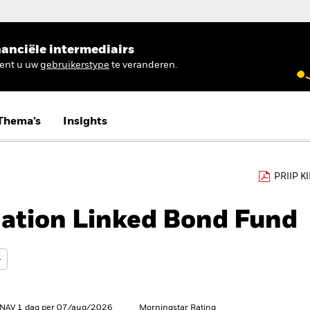
anciële intermediairs
ient u uw
gebruikerstype
te veranderen.
Thema’s
Insights
PRIIP K
lation Linked Bond Fund
 NAV 1 dag per 07/aug/2026
Morningstar Rating