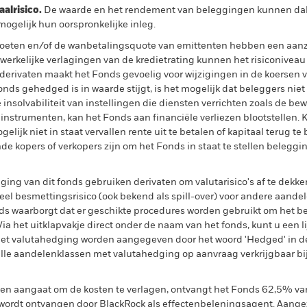
lrisico.
De waarde en het rendement van beleggingen kunnen dalen
ogelijk hun oorspronkelijke inleg.
evoeten en/of de wanbetalingsquote van emittenten hebben een aanzi
 werkelijke verlagingen van de kredietrating kunnen het risiconivea
 derivaten maakt het Fonds gevoelig voor wijzigingen in de koersen v
nds gehedged is in waarde stijgt, is het mogelijk dat beleggers niet
 insolvabiliteit van instellingen die diensten verrichten zoals de bew
 instrumenten, kan het Fonds aan financiële verliezen blootstellen. K
ijk niet in staat vervallen rente uit te betalen of kapitaal terug te b
nde kopers of verkopers zijn om het Fonds in staat te stellen beleggi
ing van dit fonds gebruiken derivaten om valutarisico's af te dekke
el besmettingsrisico (ook bekend als spill-over) voor andere aande
s waarborgt dat er geschikte procedures worden gebruikt om het be
a het uitklapvakje direct onder de naam van het fonds, kunt u een li
met valutahedging worden aangegeven door het woord 'Hedged' in d
n alle aandelenklassen met valutahedging op aanvraag verkrijgbaar b
gen aangaat om de kosten te verlagen, ontvangt het Fonds 62,5% v
ordt ontvangen door BlackRock als effectenbeleningsagent. Aangez