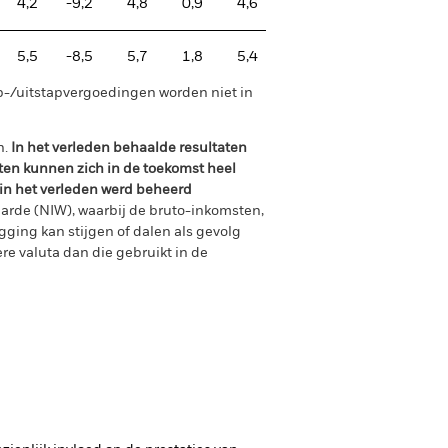
4,2
-9,2
4,8
0,9
4,6
5,5
-8,5
5,7
1,8
5,4
p-/uitstapvergoedingen worden niet in
n.
In het verleden behaalde resultaten
ten kunnen zich in de toekomst heel
 in het verleden werd beheerd
arde (NIW), waarbij de bruto-inkomsten,
ging kan stijgen of dalen als gevolg
e valuta dan die gebruikt in de