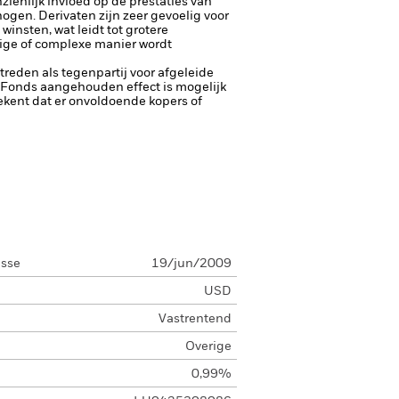
ienlijk invloed op de prestaties van
rhogen.
Derivaten zijn zeer gevoelig voor
insten, wat leidt tot grotere
rige of complexe manier wordt
ptreden als tegenpartij voor afgeleide
et Fonds aangehouden effect is mogelijk
etekent dat er onvoldoende kopers of
asse
19/jun/2009
USD
Vastrentend
Overige
0,99%