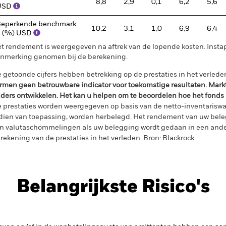
8,8
2,9
0,1
6,2
5,6
USD
eperkende benchmark
10,2
3,1
1,0
6,9
6,4
1 (%) USD
t rendement is weergegeven na aftrek van de lopende kosten. Insta
nmerking genomen bij de berekening.
 getoonde cijfers hebben betrekking op de prestaties in het verlede
rmen geen betrouwbare indicator voor toekomstige resultaten. Mark
ders ontwikkelen. Het kan u helpen om te beoordelen hoe het fonds
 prestaties worden weergegeven op basis van de netto-inventariswa
dien van toepassing, worden herbelegd. Het rendement van uw beleg
n valutaschommelingen als uw belegging wordt gedaan in een ander
rekening van de prestaties in het verleden. Bron: Blackrock
Belangrijkste Risico's