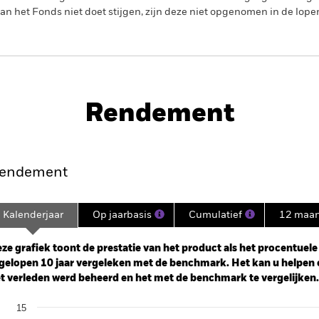
n het Fonds niet doet stijgen, zijn deze niet opgenomen in de lope
PRIIP KID
ed Bond Fund
Rendement
nt
Kerngegevens
Managers
P
endement
Kalenderjaar
Op jaarbasis
Cumulatief
12 maa
ge: 2009-04-01 00:00:00 to 2026-07-31 00:00:00.
: 0 to 90.
ze grafiek toont de prestatie van het product als het procentuele v
gelopen 10 jaar vergeleken met de benchmark. Het kan u helpen 
t verleden werd beheerd en het met de benchmark te vergelijken.
art
15
r chart with 2 data series.