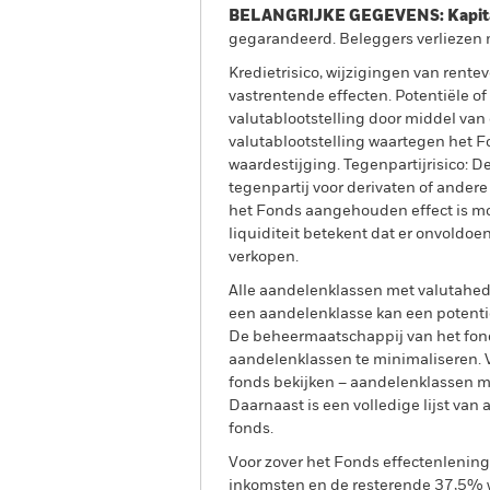
BELANGRIJKE GEGEVENS: Kapitaa
gegarandeerd. Beleggers verliezen m
Kredietrisico, wijzigingen van rent
vastrentende effecten. Potentiële of
valutablootstelling door middel van
valutablootstelling waartegen het Fo
waardestijging. Tegenpartijrisico: De
tegenpartij voor derivaten of andere
het Fonds aangehouden effect is mogel
liquiditeit betekent dat er onvoldoe
verkopen.
Alle aandelenklassen met valutahedg
een aandelenklasse kan een potentie
De beheermaatschappij van het fond
aandelenklassen te minimaliseren. Vi
fonds bekijken – aandelenklassen 
Daarnaast is een volledige lijst va
fonds.
Voor zover het Fonds effectenlenin
inkomsten en de resterende 37,5% w