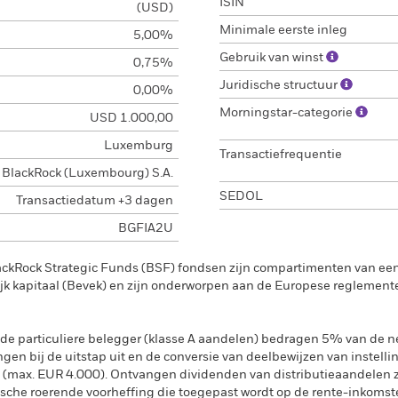
ISIN
(USD)
Minimale eerste inleg
5,00%
Gebruik van winst
0,75%
Juridische structuur
0,00%
Morningstar-categorie
USD 1.000,00
Luxemburg
Transactiefrequentie
BlackRock (Luxembourg) S.A.
SEDOL
Transactiedatum +3 dagen
BGFIA2U
ackRock Strategic Funds (BSF) fondsen zijn compartimenten van e
k kapitaal (Bevek) en zijn onderworpen aan de Europese reglement
de particuliere belegger (klasse A aandelen) bedragen 5% van de ne
ngen bij de uitstap uit en de conversie van deelbewijzen van instelli
 (max. EUR 4.000). Ontvangen dividenden van distributieaandelen 
sche roerende voorheffing die toegepast wordt op de rente-inkomste