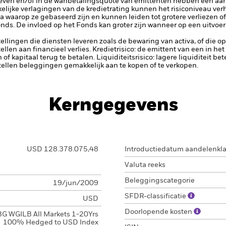
rieven en/of in de wanbetalingsquote van emittenten hebben een aanz
kelijke verlagingen van de kredietrating kunnen het risiconiveau ve
 waarop ze gebaseerd zijn en kunnen leiden tot grotere verliezen of w
ds. De invloed op het Fonds kan groter zijn wanneer op een uitvoe
tellingen die diensten leveren zoals de bewaring van activa, of die o
llen aan financieel verlies.
Kredietrisico: de emittent van een in h
n of kapitaal terug te betalen.
Liquiditeitsrisico: lagere liquiditeit b
stellen beleggingen gemakkelijk aan te kopen of te verkopen.
Kerngegevens
USD 128.378.075,48
Introductiedatum aandelenkl
Valuta reeks
Beleggingscategorie
19/jun/2009
SFDR-classificatie
USD
Doorlopende kosten
G WGILB All Markets 1-20Yrs
100% Hedged to USD Index