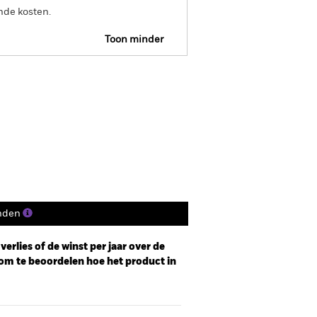
nde kosten.
Toon minder
Prospectus
Historische NIW
osities
Documenten
nden
erlies of de winst per jaar over de
om te beoordelen hoe het product in