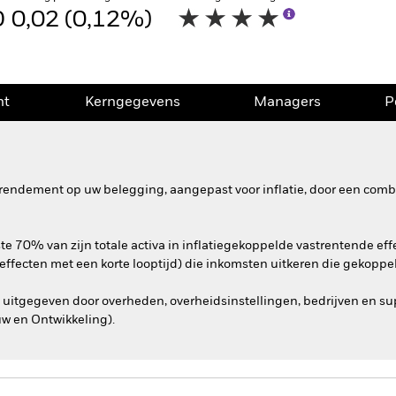
 0,02 (0,12%)
nt
Kerngegevens
Managers
P
rendement op uw belegging, aangepast voor inflatie, door een comb
e 70% van zijn totale activa in inflatiegekoppelde vastrentende eff
ffecten met een korte looptijd) die inkomsten uitkeren die gekoppel
uitgegeven door overheden, overheidsinstellingen, bedrijven en sup
w en Ontwikkeling).