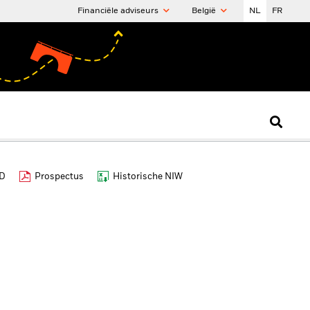
Financiële adviseurs
België
NL
FR
ID
Prospectus
Historische NIW