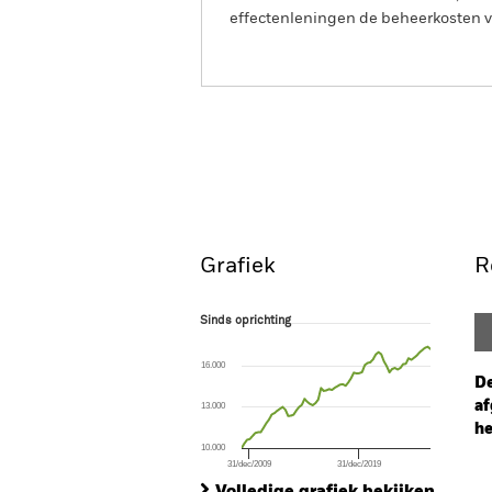
effectenleningen de beheerkosten va
BGF Global Inflation Link
Overzicht
Rendeme
Grafiek
R
Sinds oprichting
Sinds oprichting
Line chart with 70 data points.
The chart has 1 X axis displaying Time. Ran
16.000
The chart has 1 Y axis displaying values. Range
De
af
13.000
he
10.000
31/dec/2009
31/dec/2019
Ch
End of interactive chart.
Ba
Volledige grafiek bekijken