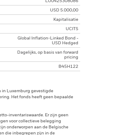
LU0425308086
USD 5.000,00
Kapitalisatie
UCITS
Global Inflation-Linked Bond -
USD Hedged
Dagelijks, op basis van forward
pricing
B45H122
en in Luxemburg gevestigde
ering. Het fonds heeft geen bepaalde
tto-inventariswaarde. Er zijn geen
ngen voor collectieve belegging
zijn onderworpen aan de Belgische
n die inbegrepen zijn in de