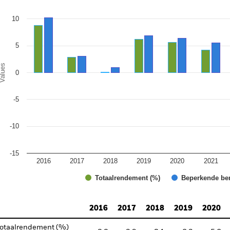
e chart has 1 X axis displaying categories.
e chart has 1 Y axis displaying Values. Range: -15 to 15.
10
5
alues
0
-5
-10
-15
2016
2017
2018
2019
2020
2021
Totaalrendement (%)
Beperkende be
d of interactive chart.
2016
2017
2018
2019
2020
otaalrendement (%)