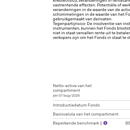
Kredietrisico, veranderingen in renteta
vastrentende effecten. Potentiële of wer
veranderingen in de waarde van de activa
schommelingen in de waarde van het Fon
gebruikgemaakt van derivaten.
Tegenpartijrisico: De insolventie van ins
instrumenten, kunnen het Fonds blootste
niet in staat vervallen rente uit te betale
verkopers zijn om het Fonds in staat te 
Netto-activa van het
compartiment
per 07/aug/2026
Introductiedatum Fonds
Basisvaluta van het compartiment
Beperkende benchmark 1
BB