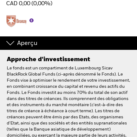
CAD 0,00 (0,00%)
Intermédiaires financiers.
België
Change location
Aperçu
NL
FR
Approche d'investissement
Le fonds est un compartiment de Luxembourg Sicav
BlackRock
BlackRock Global Funds (ci-après dénommé le Fonds). Le
Fonds vise à optimiser le rendement de votre investissement,
iShares
en combinant croissance du capital et revenu des actifs du
Fonds. Le Fonds investit au moins 70% du total de son actif
dans des titres de créances. Ils comprennent des obligations
Aladdin
et des instruments du marché monétaire (c'est-à-dire des
titres de créance à échéance à court terme). Les titres de
Notre société
créances peuvent être émis par des Etats, des organismes
d'Etat, ainsi que des sociétés et des entités supranationales
(telles que la Banque asiatique de développement)
domiciliées, ou exerçant la majeure partie de leurs activités,