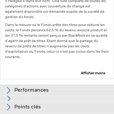
« Hedged » dans leur nom. Une liste complète de toutes les
catégories d'actions avec couverture de change est
également disponible sur demande auprès de la société de
gestion du fonds.
Dans la mesure où le Fonds prête des titres pour réduire les
coûts, le Fonds percevra 62,5 % du revenu associé produit et
les 37,5 % restants seront perçus par BlackRock en sa qualité
d'agent de prêt de titres. Etant donné que le partage du
revenu de prêts de titres n'augmente pas les coûts
d'exploitation du Fonds, celui-ci n'est pas inclus dans les frais
courants.
Afficher moins
BGF Asian Tiger Bond Fund
Performances
Graphique
Points clés
Le risque de crédit, les variations de taux d'intérêt et/ou les
défauts de l'émetteur auront un impact significatif sur la