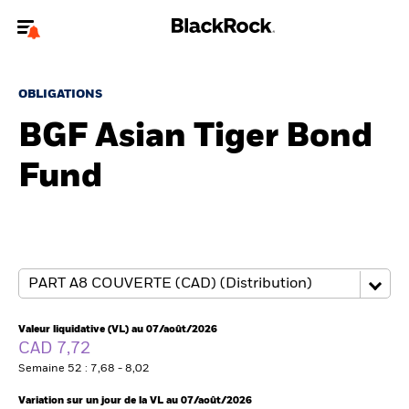
Bienvenue sur le site BlackRock pour les intermédiaires
financiers.
OBLIGATIONS
Pour accéder directement à un autre site BlackRock, veuillez mettre à
BGF Asian Tiger Bond
jour
votre type d'utilisateur
Fund
A propos de BlackRock
Produits
Thèmes
Insights
Valeur liquidative (VL) au 07/août/2026
CAD 7,72
ETFs & Fonds indiciels
Semaine 52 : 7,68 - 8,02
Variation sur un jour de la VL au 07/août/2026
Documents