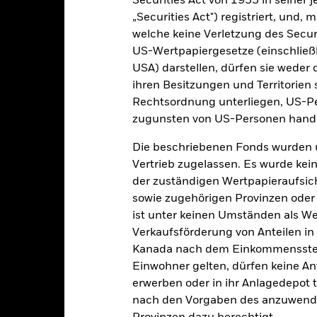
Securities Act von 1933 in seiner 
„Securities Act") registriert, und,
Kalenderjahr
Annualisiert
Kumulativ
Angaben 
welche keine Verletzung des Secur
US-Wertpapiergesetze (einschließl
USA) darstellen, dürfen sie weder 
Dieser Chart wurde bewusst freigelassen, da keine Daten über die
ihren Besitzungen und Territorien 
vollständiges Kalenderjahr vorliegen.
Rechtsordnung unterliegen, US-Pe
zugunsten von US-Personen hande
Die beschriebenen Fonds wurden 
Vertrieb zugelassen. Es wurde kei
der zuständigen Wertpapieraufsic
sowie zugehörigen Provinzen oder T
ist unter keinen Umständen als W
e aufgeführten Zahlen beziehen sich auf die Wertentwicklung in de
r Vergangenheit ist kein verlässlicher Indikator für die künftige Wer
Verkaufsförderung von Anteilen in
r Zukunft vollkommen anders entwickeln. Dies kann Ihnen helfen zu 
Kanada nach dem Einkommenssteue
rgangenheit verwaltet wurde.
Einwohner gelten, dürfen keine A
e Wertentwicklung wird auf der Grundlage eines Nettoinventarwerts 
erwerben oder in ihr Anlagedepot t
gezeigt, sofern vorhanden. Aufgrund von Währungsschwankungen k
nach den Vorgaben des anzuwende
sfallen, falls Sie in einer anderen Währung als derjenigen investiere