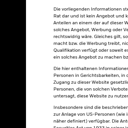
sicherung dieses Fonds setzen Derivate zur Absicherung des Währun
nte ein potenzielles Risiko der Ansteckung (auch unter der Bezeichnu
Die vorliegenden Informationen st
e Verwaltungsgesellschaft des Fonds wird sicherstellen, dass ang
Rat dar und ist kein Angebot und
 Anteilsklassen vorhanden sind. Über das Drop-Down-Feld direkt u
Anteilen an einem der auf dieser 
in dem Fonds anzeigen lassen. Die Anteilsklassen mit Währungsabsic
solches Angebot, Werbung oder Vert
e gekennzeichnet. Eine vollständige Liste aller Anteilsklassen mi
haft des Fonds erhältlich.
rechtswidrig wäre. Gleiches gilt, 
macht bzw. die Werbung treibt, nic
eschäfte tätigt, um Kosten zu senken, erhält der Fonds 62,5% des d
Qualifikation verfügt oder soweit 
 an BlackRock im Rahmen seiner Leihetätigkeit. Da die Ertragsaufte
verteuern, sind diese nicht in den laufenden Kosten enthalten.
ein solches Angebot zu machen bz
Die hier enthaltenen Informationen
Personen in Gerichtsbarkeiten, in 
Zugang zu dieser Website gesetzlic
PRIIP KID
Factsheet
Personen, die von solchen Verboten
Wertentwicklung
untersagt, diese Website zu nutze
klung
Eckdaten
Fondsmanager
Insbesondere sind die beschriebe
zur Anlage von US-Personen (wie 
enditen
näher definiert) verfügbar. Die A