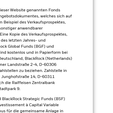
dieser Website genannten Fonds
Angebotsdokumentes, welches sich auf
m Beispiel des Verkaufsprospektes,
 sonstiger anwendbarer
Eine Kopie des Verkaufsprospektes,
 des letzten Jahres- und
uf die Wertentwicklung von
Rock Global Funds (BGF) und
einem Risikoniveau führen.
ind kostenlos und in Papierform bei
Industrieländer. Weitere
gung von Vermögenswerten, ausfallende
 Deutschland, BlackRock (Netherlands)
sbezogene Risiken.
Derivate können
eimer Landstraße 2-4, D-60306
on Verlusten und Gewinnen erhöhen.
er sein, wenn Derivate in großem
hlstellen zu beziehen. Zahlstelle in
, Junghofstraße 14, D-60311
 Vermögenswerten anbieten oder als
 für den Fonds führen.
Kreditrisiko:
ch die Raiffeisen Zentralbank
 aus oder zahlt Kapital nicht zurück.
tadtpark 9.
agen leicht zu verkaufen oder zu kaufen.
 BlackRock Strategic Funds (BSF)
vestissement à Capital Variable
mus für die gemeinsame Anlage in