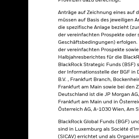
Provinzen dazu berechtigt.
rgangenheit berechnet wurde.
Quelle:
Blackrock
Anträge auf Zeichnung eines auf 
müssen auf Basis des jeweiligen 
die spezifische Anlage bezieht (zu
Wesentliche Risiken
der vereinfachten Prospekte oder
Geschäftsbedingungen) erfolgen. 
der vereinfachten Prospekte sowie
er der Ausfall eines Emittenten haben wesentliche Auswirkungen a
Halbjahresberichtes für die Black
elle oder effektive Herabstufungen der Kreditwürdigkeit können zu 
BlackRock Strategic Funds (BSF) s
älliger gegenüber wirtschaftlichen oder politischen Störungen als 
iditätsrisiko“, Beschränkungen bei der Anlage in oder der Übertra
der Informationsstelle der BGF in
eren bzw. verzögerte Zahlungen an den Fonds sowie nachhaltigkeit
B.V. , Frankfurt Branch, Bockenh
en zugrunde liegenden Vermögenswerts reagieren und das Ausmaß v
rößeren Schwankungen. Die Auswirkungen für den Fond können größ
Frankfurt am Main sowie bei den Za
etzt werden.
Deutschland ist die JP Morgan AG
gkeit von Instituten, die Dienstleistungen wie die Verwahrung von
 Geschäften mit anderen Instrumenten auftreten, kann zu Verlusten
Frankfurt am Main und in Österrei
s vom Fonds gehaltenen Vermögensgegenstandes fällige Erträge nicht
Österreich AG, A-1030 Wien, Am S
bedeutet, dass es nicht genügend Käufer oder Verkäufer gibt, um Anl
BlackRock Global Funds (BGF) und
sind in Luxemburg als Société d'In
Eckdaten
(SICAV) errichtet und als Organis