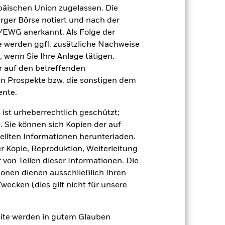
äischen Union zugelassen. Die
rger Börse notiert und nach der
/EWG anerkannt. Als Folge der
12.Dez.2025
erden ggfl. zusätzliche Nachweise
GBP
, wenn Sie Ihre Anlage tätigen.
ir auf den betreffenden
Anleihen
en Prospekte bzw. die sonstigen dem
Andere
nte.
1,02%
 ist urheberrechtlich geschützt;
LU3227843508
. Sie können sich Kopien der auf
e
USD 5 000,00
ellten Informationen herunterladen.
Ausschüttung
ur Kopie, Reproduktion, Weiterleitung
von Teilen dieser Informationen. Die
UCITS
ionen dienen ausschließlich Ihren
Other Bond
ecken (dies gilt nicht für unsere
täglich, berechnet auf Basis von
Terminpreisen
BVBHWR7
site werden in gutem Glauben