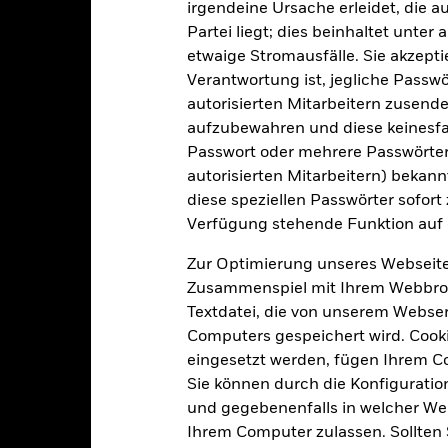
irgendeine Ursache erleidet, die a
Partei liegt; dies beinhaltet unte
etwaige Stromausfälle. Sie akzept
Risikoindikator
Verantwortung ist, jegliche Passwör
autorisierten Mitarbeitern zusende
aufzubewahren und diese keinesfal
Passwort oder mehrere Passwörter
3
1
2
4
5
6
7
autorisierten Mitarbeitern) bekannt
diese speziellen Passwörter sofort
Geringes Risiko
Hohes Risiko
Verfügung stehende Funktion auf 
Zur Optimierung unseres Webseite
Niedrige Rendite
Hohe Rendite
Zusammenspiel mit Ihrem Webbrowser
Textdatei, die von unserem Webserv
Computers gespeichert wird. Cookie
Positionen
eingesetzt werden, fügen Ihrem 
Sie können durch die Konfiguratio
und gegebenenfalls in welcher Wei
Ihrem Computer zulassen. Sollten 