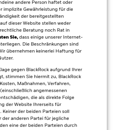
endeine andere Person haftet oder
 implizite Gewährleistung für die
tändigkeit der bereitgestellten
auf dieser Website stellen weder
rechtliche Beratung noch Rat in
ten Sie,
dass einige unserer Internet-
terliegen. Die Beschränkungen sind
 Wir übernehmen keinerlei Haftung für
-
dite
utzer.
e Klage gegen BlackRock aufgrund Ihrer
-
t, stimmen Sie hiermit zu, BlackRock
e, Kosten, Maßnahmen, Verfahren,
3,61
(einschließlich angemessenen
tschädigen, die als direkte Folge
 der Website Ihrerseits für
3,12 Jahre
 Keiner der beiden Parteien soll
der anderen Partei für jegliche
5,44 Jahre
den eine der beiden Parteien durch