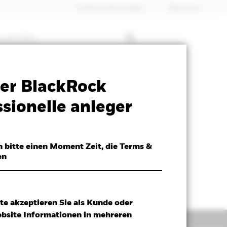
Professioneller Anleger
Õsterreich
 mit ETFs
Verkaufsprospekt
Herunterladen
er BlackRock
sionelle anleger
h bitte einen Moment Zeit, die Terms &
en
te akzeptieren Sie als Kunde oder
ebsite Informationen in mehreren
Positionen
Unterlagen