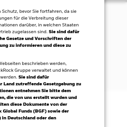
m Schutz, bevor Sie fortfahren, da sie
ngen für die Verbreitung dieser
Maximierung einer Rendite aus Ihrer
mationen darüber, in welchen Staaten
trieb zugelassen sind.
Sie sind dafür
che Gesetze und Vorschriften der
 an, die innerhalb oder außerhalb der
ng zu informieren und diese zu
nesische Landeswährungen lauten.
die von Regierungen, staatlichen
egeben werden.
 Webseiten beschrieben werden,
kRock Gruppe verwaltet und können
 einem relativ niedrigen Rating oder
t werden.
Sie sind dafür
Ihr Land zutreffende Gesetzgebung zu
tionen entnehmen Sie bitte dem
n, die von uns erstellt wurden und
alten diese Dokumente von der
äge sind nicht garantiert und
k Global Funds (BGF) sowie der
nicht zurück.
 in Deutschland oder den