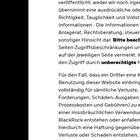
BGFCBAG
veröffentlicht; weder wir noch irg
übernimmt eine ausdrückliche oder
Richtigkeit, Tauglichkeit und Volls
Portfoliomerkmale
Informationen . Die Informationen 
Anlagerat, Rechtsberatung, steuer
sonstiger Hinsicht dar.
Bitte beach
Seiten Zugriffsbeschränkungen un
411
auf der jeweiligen Seite vermerkt.
12 Monate nachlaufende
Dividendenausschüttungsren
den Zugriff durch
unberechtigte
N
-
Per 31.Juli2026
Für den Fall, dass ein Dritter ein
3J-Beta
Benutzung dieser Website einbring
4,85%
Per -
vollständig für sämtliche Verlust
Modifizierte Duration
Forderungen, Schäden, Ausgaben 
4,93%
Per 30.Juni2026
Prozesskosten und Gebühren) zu en
einer missbräuchlichen Verwendung
Effektive Duration
5,44 Jahre
Per 30.Juni2026
BlackRock entstehen oder anfallen.
hierdurch eine Haftung gegenüber 
WAL-to-Worst
Per 30.Juni2026
Verluste oder Schaden entstehen, 