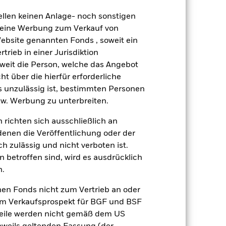
gsrisikos ein. Der Einsatz von
ng „Spill-over-Effekt“) für andere
ellen keinen Anlage- noch sonstigen
emessene Verfahren zur Minderung
 keine Werbung zum Verkauf von
nter dem Namen des Fonds können
Website genannten Fonds , soweit ein
herung sind durch den Begriff
rieb in einer Jurisdiktion
t Währungsabsicherung ist zudem auf
soweit die Person, welche das Angebot
ht über die hierfür erforderliche
amit verbundenen erzielten Ertrags
es unzulässig ist, bestimmten Personen
ilung aus Wertpapierleihegeschäften
w. Werbung zu unterbreiten.
Weniger anzeigen
 richten sich ausschließlich an
denen die Veröffentlichung oder der
h zulässig und nicht verboten ist.
Verkaufsprospekt
Herunterladen
 betroffen sind, wird es ausdrücklich
n.
Positionen
Unterlagen
nen Fonds nicht zum Vertrieb an oder
im Verkaufsprospekt für BGF und BSF
nteile werden nicht gemäß dem US