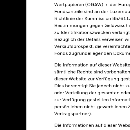
Wertpapieren (OGAW) in der Europ
Fondsanteile sind an der Luxembu
Richtlinie der Kommission 85/611
RMB 11 818 240 563,32
Auflegung Anteilsklasse
Bestimmungen gegen Geldwäsche w
Währung der Reihe
zu Identifikationszwecken verlangt
11.Nov.2011
Bezüglich der Details verweisen w
Anlageklasse
CNH
Verkaufsprospekt, die vereinfacht
SFDR-Klassifizierung
Fonds zugrundeliegenden Dokume
1Y China Household Savings
Laufende Gebühren
Deposits Rate Index
Die Information auf dieser Website
ISIN
5,00%
sämtliche Rechte sind vorbehalten
Mindestsumme bei Erstanlag
0,75%
dieser Website zur Verfügung gest
Gewinnverwendung
Dies berechtigt Sie jedoch nicht z
-
oder Verteilung der gesamten oder 
Rechtsform
USD 1 000,00
zur Verfügung gestellten Informat
Morningstar-Kategorie
Luxemburg
persönlichen nicht-gewerblichen Zw
Transaktionshäufigkeit
BlackRock (Luxembourg) S.A.
Vertragspartner).
Transaktionsdatum +3 Tage
SEDOL
Die Informationen auf dieser Web