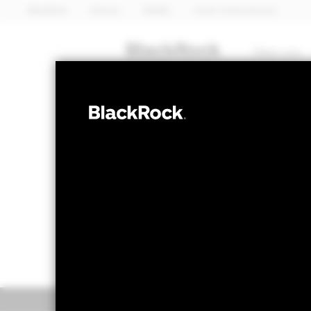
BlackRock
iShares
Aladdin
Unser Unternehmen
Über uns
ANLEIHEN
BGF China Bo
NAV per 07.Aug.2026
NAV per 07.Aug.20
GBP 9,86
GBP -0
Überblick
Wertentwic