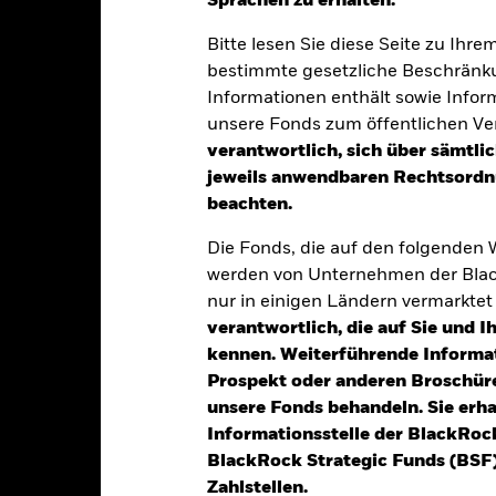
Sprachen zu erhalten.“
Bitte lesen Sie diese Seite zu Ihre
bestimmte gesetzliche Beschränku
tion aus Kapitalwachstum und Erträgen auf das Fondsvermögen die 
Informationen enthält sowie Infor
unsere Fonds zum öffentlichen Ver
verantwortlich, sich über sämtli
0 % seines Gesamtvermögens in festverzinslichen (fv) Wertpapieren
jeweils anwendbaren Rechtsordnu
n oder vertrieben werden und auf Renminbi oder andere nicht chi
beachten.
instrumente (d. h. Schuldverschreibungen mit kurzen Laufzeiten), 
nalen Einrichtungen (z. B. die Asiatische Entwicklungsbank) ausg
Die Fonds, die auf den folgenden
werden von Unternehmen der Blac
um festverzinslicher Wertpapiere investieren, zu denen Anlagen mit
nur in einigen Ländern vermarkte
.
verantwortlich, die auf Sie und 
kennen. Weiterführende Informa
Prospekt oder anderen Broschüre
unsere Fonds behandeln. Sie erh
alrisiken.
Der Wert der Anlagen und die daraus entstandenen Ertr
Informationsstelle der BlackRoc
n. Anleger erhalten den ursprünglich investierten Betrag eventuell 
BlackRock Strategic Funds (BSF)
schen Risiken unter dem Bereich:
Rechtliche Hinweise
.
Zahlstellen.