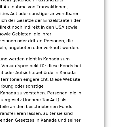
jeweils geltenden Fassung (der
 mit Ausnahme von Transaktionen,
zu einzelnen Jahren
ities Act oder sonstiger anwendbarer
ich der Gesetze der Einzelstaaten der
direkt noch indirekt in den USA sowie
 Wertentwicklung für ein
sowie Gebieten, die ihrer
rsonen oder dritten Personen, die
ln, angeboten oder verkauft werden.
und werden nicht in Kanada zum
n Verkaufsprospekt für diese Fonds bei
ht oder Aufsichtsbehörde in Kanada
erritorien eingereicht. Diese Website
erbung oder sonstige
r Vergangenheit.
Die Wertentwicklung in
tentwicklung. Die Märkte könnten sich in
 Kanada zu verstehen. Personen, die in
beurteilen, wie der Fonds in der
rgesetz (Income Tax Act) als
nteile an den beschriebenen Fonds
(NIW) mit reinvestiertem Bruttoertrag
ransferieren lassen, außer sie sind
ann Ihre Rendite höher oder geringer
nden Gesetzes in Kanada und seiner
n, in der die Wertentwicklung in der