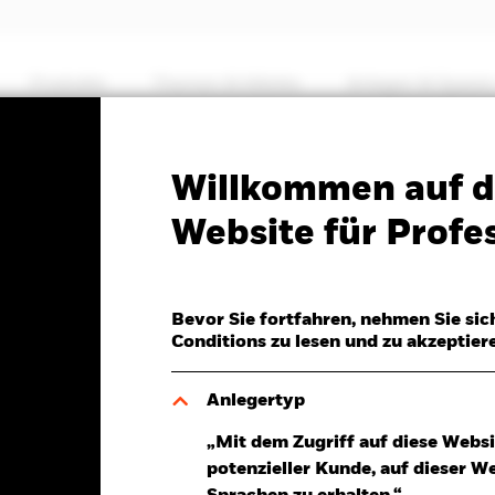
Produkte
Themen & Märkte
Anlegen & Sparen
PRIIP KID
Factsheet
Willkommen auf d
nd Fund
Website für Profes
Bevor Sie fortfahren, nehmen Sie sic
Conditions zu lesen und zu akzeptier
26
,02 (-0,20%)
Anlegertyp
„Mit dem Zugriff auf diese Websi
potenzieller Kunde, auf dieser W
klung
Eckdaten
Fondsmanager