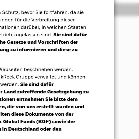
Positionen
Unterlagen
m Schutz, bevor Sie fortfahren, da sie
ngen für die Verbreitung dieser
mationen darüber, in welchen Staaten
trieb zugelassen sind.
Sie sind dafür
n einer Weise, die den Grundsätzen
che Gesetze und Vorschriften der
ng zu informieren und diese zu
in der Regel durchschnittlich zwei
ertpapieren (auch als
 Webseiten beschrieben werden,
ns in hochverzinslichen
kRock Gruppe verwaltet und können
menten. Der Fonds kann in
t werden.
Sie sind dafür
onds wird quantitative (d. h.
Ihr Land zutreffende Gesetzgebung zu
hl zu erzielen. Aktien werden
nskosten ausgewählt und gewichtet.
tionen entnehmen Sie bitte dem
n, die von uns erstellt wurden und
ekt angegeben. Weitere Informationen
alten diese Dokumente von der
.com/baselinescreens. Der Fonds kann
k Global Funds (BGF) sowie der
d. h. Anlagen, deren Preise auf einem
 in Deutschland oder den
nsame Anlagen) eingehen, die diese