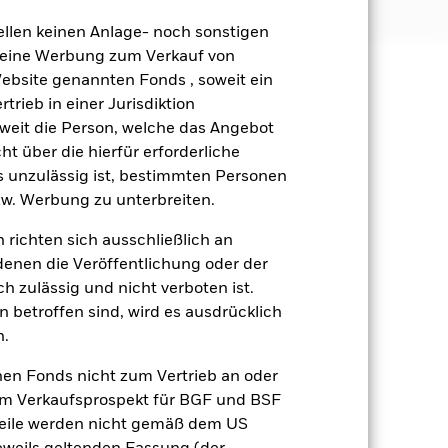
ellen keinen Anlage- noch sonstigen
 keine Werbung zum Verkauf von
Website genannten Fonds , soweit ein
äge sind nicht garantiert und
rieb in einer Jurisdiktion
nicht zurück.
soweit die Person, welche das Angebot
als Industrieländer. Weitere
ht über die hierfür erforderliche
rtragung von Vermögenswerten,
es unzulässig ist, bestimmten Personen
 nachhaltigkeitsbezogene Risiken.
w. Werbung zu unterbreiten.
SG-Kriterien nicht vereinbar sind.
creenings des Fonds vornehmen. Das
 richten sich ausschließlich an
f den Wert der Investitionen des
denen die Veröffentlichung oder der
swerts reagieren und das Ausmaß
h zulässig und nicht verboten ist.
Die Auswirkungen für den Fond
Wert von Aktien und
 betroffen sind, wird es ausdrücklich
usst werden. Der Wert von
n.
tenzielle oder tatsächliche
g unter Investment Grade sind u. U.
nen Fonds nicht zum Vertrieb an oder
erbunden und spiegeln den Wert der
im Verkaufsprospekt für BGF und BSF
nsibel gegenüber Wertänderungen
nteile werden nicht gemäß dem US
Umfang oder auf komplexe Weise