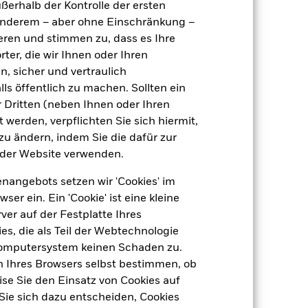
ußerhalb der Kontrolle der ersten
UCITS
r anderem – aber ohne Einschränkung –
USD Moderate Allocation
ieren und stimmen zu, dass es Ihre
ter, die wir Ihnen oder Ihren
täglich, berechnet auf Basis von
Terminpreisen
n, sicher und vertraulich
BRXY290
ls öffentlich zu machen. Sollten ein
 Dritten (neben Ihnen oder Ihren
 werden, verpflichten Sie sich hiermit,
 zu ändern, indem Sie die dafür zur
der Website verwenden.
nangebots setzen wir 'Cookies' im
 ein. Ein 'Cookie' ist eine kleine
er auf der Festplatte Ihres
s, die als Teil der Webtechnologie
-
Computersystem keinen Schaden zu.
n Ihres Browsers selbst bestimmen, ob
2,59
se Sie den Einsatz von Cookies auf
Sie sich dazu entscheiden, Cookies
1,66