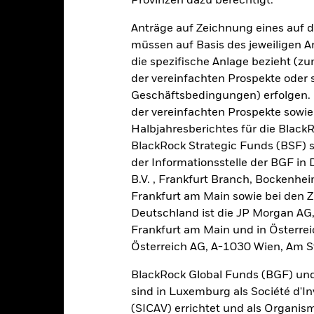
Provinzen dazu berechtigt.
Anträge auf Zeichnung eines auf 
müssen auf Basis des jeweiligen 
Kumulativ
Angaben zu einzelnen Jahren
die spezifische Anlage bezieht (zu
der vereinfachten Prospekte oder
Geschäftsbedingungen) erfolgen. 
ssen, da keine Daten über die Wertentwicklung für ein vollständige
der vereinfachten Prospekte sowie
Halbjahresberichtes für die Black
BlackRock Strategic Funds (BSF) s
der Informationsstelle der BGF in
B.V. , Frankfurt Branch, Bockenh
Frankfurt am Main sowie bei den Za
Deutschland ist die JP Morgan AG
Frankfurt am Main und in Österrei
auf die Wertentwicklung in der Vergangenheit.
Die Wertentwicklung 
Österreich AG, A-1030 Wien, Am S
e Wertentwicklung. Die Märkte könnten sich in der Zukunft vollkomme
der Vergangenheit verwaltet wurde.
BlackRock Global Funds (BGF) und
age eines Nettoinventarwerts (NIW) mit reinvestiertem Bruttoertra
sind in Luxemburg als Société d'In
ite höher oder geringer ausfallen, falls Sie in einer anderen Währ
(SICAV) errichtet und als Organis