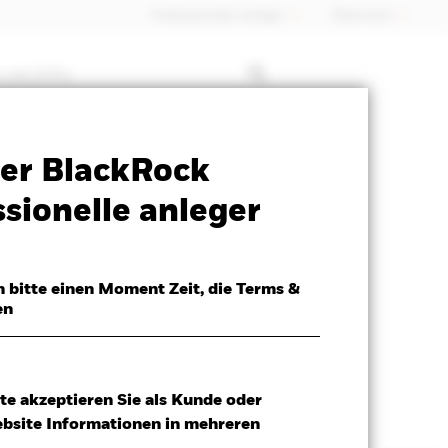
Professioneller Anleger
Õsterreich
 mit ETFs
SFDR Web Disclosure
Herunterladen
er BlackRock
h
sionelle anleger
h bitte einen Moment Zeit, die Terms &
en
te akzeptieren Sie als Kunde oder
ebsite Informationen in mehreren