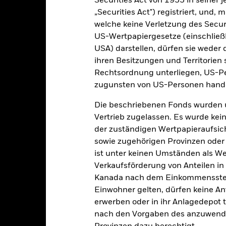
Securities Act von 1933 in seiner 
ndet quantitative Modelle, um Anlageentscheidungen zu treffen. D
tives Modell unter bestimmten Marktbedingungen weniger effizient 
„Securities Act") registriert, und,
sicherung dieses Fonds setzen Derivate zur Absicherung des Währun
welche keine Verletzung des Secur
nte ein potenzielles Risiko der Ansteckung (auch unter der Bezeichnu
US-Wertpapiergesetze (einschließl
e Verwaltungsgesellschaft des Fonds wird sicherstellen, dass ang
USA) darstellen, dürfen sie weder 
 Anteilsklassen vorhanden sind. Über das Drop-Down-Feld direkt u
ihren Besitzungen und Territorien 
in dem Fonds anzeigen lassen. Die Anteilsklassen mit Währungsabsic
Rechtsordnung unterliegen, US-Pe
e gekennzeichnet. Eine vollständige Liste aller Anteilsklassen mi
haft des Fonds erhältlich.
zugunsten von US-Personen hande
eschäfte tätigt, um Kosten zu senken, erhält der Fonds 62,5% des d
Die beschriebenen Fonds wurden 
 an BlackRock im Rahmen seiner Leihetätigkeit. Da die Ertragsaufte
Vertrieb zugelassen. Es wurde kei
verteuern, sind diese nicht in den laufenden Kosten enthalten.
der zuständigen Wertpapieraufsic
sowie zugehörigen Provinzen oder T
ist unter keinen Umständen als W
Verkaufsförderung von Anteilen in
PRIIP KID
Factsheet
Verkaufsp
come &
Kanada nach dem Einkommenssteue
Herunterladen
Wertentwicklung
Einwohner gelten, dürfen keine A
erwerben oder in ihr Anlagedepot t
klung
Eckdaten
Fondsmanager
nach den Vorgaben des anzuwende