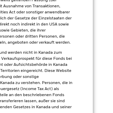
jeweils geltenden Fassung (der
a sich die Marktdynamik im Laufe
werden oder sogar Mängel aufweisen.
 mit Ausnahme von Transaktionen,
gsrisikos ein. Der Einsatz von
ities Act oder sonstiger anwendbarer
ng „Spill-over-Effekt“) für andere
ich der Gesetze der Einzelstaaten der
emessene Verfahren zur Minderung
direkt noch indirekt in den USA sowie
nter dem Namen des Fonds können
sowie Gebieten, die ihrer
herung sind durch den Begriff
rsonen oder dritten Personen, die
t Währungsabsicherung ist zudem auf
ln, angeboten oder verkauft werden.
amit verbundenen erzielten Ertrags
und werden nicht in Kanada zum
ilung aus Wertpapierleihegeschäften
n Verkaufsprospekt für diese Fonds bei
ht oder Aufsichtsbehörde in Kanada
erritorien eingereicht. Diese Website
Weniger anzeigen
erbung oder sonstige
 Kanada zu verstehen. Personen, die in
rospekt
SFDR Web Disclosure
rgesetz (Income Tax Act) als
nteile an den beschriebenen Fonds
ransferieren lassen, außer sie sind
Positionen
Unterlagen
nden Gesetzes in Kanada und seiner