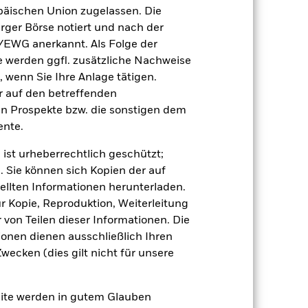
äischen Union zugelassen. Die
rger Börse notiert und nach der
/EWG anerkannt. Als Folge der
erden ggfl. zusätzliche Nachweise
, wenn Sie Ihre Anlage tätigen.
ir auf den betreffenden
en Prospekte bzw. die sonstigen dem
Industrieländer. Weitere
nte.
gung von Vermögenswerten, ausfallende
sbezogene Risiken.
Währungsrisiko: Der
 ist urheberrechtlich geschützt;
er Wert von Aktien und
werden. Der Wert von festverzinslichen
. Sie können sich Kopien der auf
chliche Herabstufungen der
ellten Informationen herunterladen.
ind u. U. anfälliger für solche
en Wert der zugrunde liegenden
ur Kopie, Reproduktion, Weiterleitung
erungen bei den Vermögenswerten, auf
von Teilen dieser Informationen. Die
ngesetzt werden.
Derivate können
on Verlusten und Gewinnen erhöhen.
ionen dienen ausschließlich Ihren
er sein, wenn Derivate in großem
ecken (dies gilt nicht für unsere
Geschäftstätigkeiten auszuschließen,
duzieren. Dies kann, verglichen mit
 haben.
Der Fonds verwendet
rt, kann ein quantitatives Modell unter
site werden in gutem Glauben