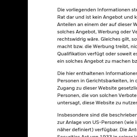
Die vorliegenden Informationen st
Rat dar und ist kein Angebot und
Anteilen an einem der auf dieser 
alrisiken.
Der Wert der Anlagen und die daraus entstandenen Ertr
solches Angebot, Werbung oder Vert
n. Anleger erhalten den ursprünglich investierten Betrag eventuell 
rechtswidrig wäre. Gleiches gilt, 
 anfälliger gegenüber wirtschaftlichen oder politischen Störungen 
macht bzw. die Werbung treibt, nic
Liquiditätsrisiko“, Beschränkungen bei der Anlage in oder der Übe
Qualifikation verfügt oder soweit 
ung von Wertpapieren bzw. verzögerte Zahlungen an den Fonds sowie
ein solches Angebot zu machen bz
 mit bestimmten Geschäftstätigkeiten auszuschließen, die mit den E
, sollten Anleger daher eine eigene ethische Bewertung des ESG-S
Die hier enthaltenen Informationen
 einem Fonds ohne ein solches Screening, negative Auswirkungen au
Personen in Gerichtsbarkeiten, in 
rst stark auf Änderungen des ihnen zugrunde liegenden Vermögen
Zugang zu dieser Website gesetzlic
n. Der Fondswert unterliegt demzufolge größeren Schwankungen. 
in großem Umfang oder auf komplexe Weise eingesetzt werden. Der 
Personen, die von solchen Verboten
n kann durch die täglichen Kursbewegungen an den Börsen beeinfl
untersagt, diese Website zu nutze
 durch Änderungen von Zinssätzen und Kreditrisiken sowie durch po
 beeinflusst werden. Festverzinsliche Wertpapiere mit einem Ratin
Insbesondere sind die beschriebe
ABS und MBS sind möglicherweise einen hohen Verschuldungsgrad v
zur Anlage von US-Personen (wie 
nstände möglicherweise nicht vollständig wider. FD sind hochse
näher definiert) verfügbar. Die A
n sie beruhen. Die Auswirkungen sind größer, wenn FD in großem 