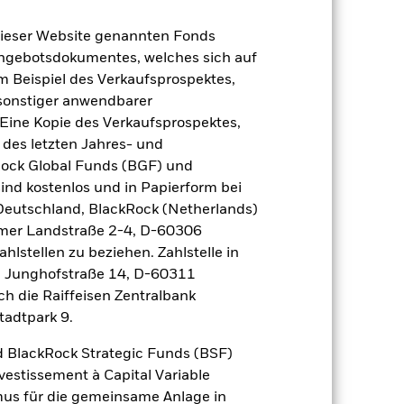
dieser Website genannten Fonds
Angebotsdokumentes, welches sich auf
m Beispiel des Verkaufsprospektes,
 sonstiger anwendbarer
Eine Kopie des Verkaufsprospektes,
s Kalenderjahr vorliegen.
 des letzten Jahres- und
Rock Global Funds (BGF) und
ind kostenlos und in Papierform bei
 Deutschland, BlackRock (Netherlands)
eimer Landstraße 2-4, D-60306
hlstellen zu beziehen. Zahlstelle in
, Junghofstraße 14, D-60311
ch die Raiffeisen Zentralbank
in der Vergangenheit ist kein
tadtpark 9.
n anders entwickeln. Dies kann Ihnen
 BlackRock Strategic Funds (BSF)
g angezeigt, sofern vorhanden. Aufgrund
vestissement à Capital Variable
ung als derjenigen investieren, in der
mus für die gemeinsame Anlage in