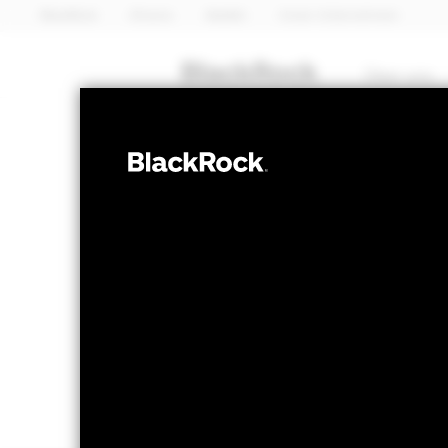
BlackRock
iShares
Aladdin
Unser Unternehmen
Über uns
MULTI-ASSET
BGF Systemati
Fund
NAV per 07.Aug.2026
NAV per 07.Aug.2
USD 11,12
USD 0