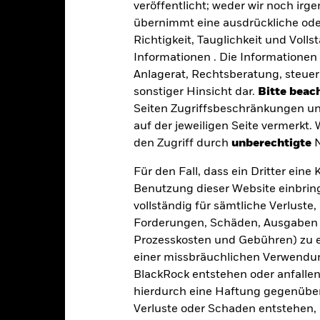
gkeit von Instituten, die Dienstleistungen wie die Verwahrung von
veröffentlicht; weder wir noch irg
 Geschäften mit anderen Instrumenten auftreten, kann zu Verlusten
übernimmt eine ausdrückliche oder
s vom Fonds gehaltenen Vermögensgegenstandes fällige Erträge nicht
bedeutet, dass es nicht genügend Käufer oder Verkäufer gibt, um Anl
Richtigkeit, Tauglichkeit und Volls
Informationen . Die Informationen 
Anlagerat, Rechtsberatung, steuer
Eckdaten
sonstiger Hinsicht dar.
Bitte beach
Seiten Zugriffsbeschränkungen un
auf der jeweiligen Seite vermerkt.
den Zugriff durch
unberechtigte
N
USD 1 027 593 903,80
Auflegung Anteilsklasse
Für den Fall, dass ein Dritter ein
Währung der Reihe
Benutzung dieser Website einbring
22.Sep.2022
Anlageklasse
vollständig für sämtliche Verlust
USD
SFDR-Klassifizierung
Forderungen, Schäden, Ausgaben 
33.3% MSCWLDMVU/ 33.3%
Prozesskosten und Gebühren) zu en
Laufende Gebühren
MSACWLDNET/16.7%
einer missbräuchlichen Verwendung
LGA_CORPUH
ISIN
BlackRock entstehen oder anfallen.
0,00%
Mindestsumme bei Erstanlag
hierdurch eine Haftung gegenüber 
1,50%
Verluste oder Schaden entstehen, 
Gewinnverwendung