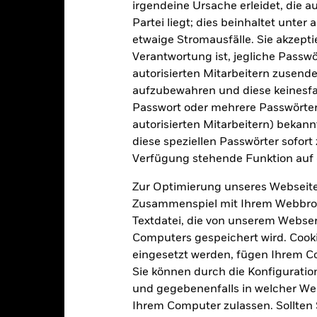
0,00%
irgendeine Ursache erleidet, die a
Rechtsform
Partei liegt; dies beinhaltet unte
USD 1 000,00
Morningstar-Kategorie
etwaige Stromausfälle. Sie akzept
Luxemburg
Verantwortung ist, jegliche Passwör
Transaktionshäufigkeit
BlackRock (Luxembourg) S.A.
autorisierten Mitarbeitern zusende
SEDOL
aufzubewahren und diese keinesfal
Transaktionsdatum +3 Tage
Passwort oder mehrere Passwörter
BGSGIBU
autorisierten Mitarbeitern) bekannt
diese speziellen Passwörter sofort
Verfügung stehende Funktion auf 
Portfoliomerkmale
Zur Optimierung unseres Webseite
Zusammenspiel mit Ihrem Webbrowser
Textdatei, die von unserem Webserv
2 262
Computers gespeichert wird. Cookie
Standardabweichung (3J)
Per -
eingesetzt werden, fügen Ihrem 
Sie können durch die Konfiguratio
18,89
KBV
Per 30.Juni2026
und gegebenenfalls in welcher Wei
Ihrem Computer zulassen. Sollten 
2,06%
Modifizierte Duration