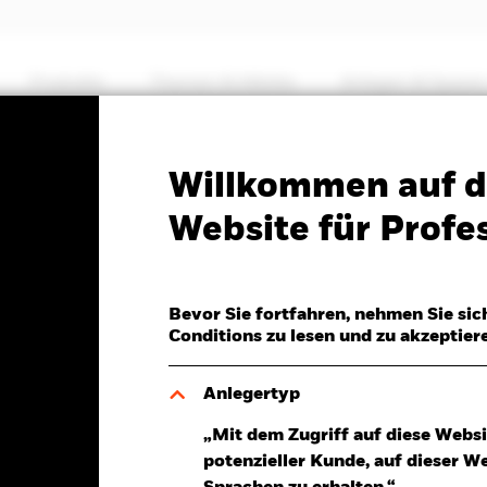
Produkte
Themen & Märkte
Anlegen & Sparen
PRIIP KID
Factsheet
Verkaufsprospekt
Willkommen auf d
c Global Income & Growt
Website für Profes
Bevor Sie fortfahren, nehmen Sie sic
Conditions zu lesen und zu akzeptier
Anlegertyp
026
„Mit dem Zugriff auf diese Websi
,04 (0,36%)
potenzieller Kunde, auf dieser W