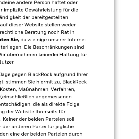
 Vermögenswerten anbieten oder als
endeine andere Person haftet oder
 für den Fonds führen.
Kreditrisiko:
 implizite Gewährleistung für die
 aus oder zahlt Kapital nicht zurück.
agen leicht zu verkaufen oder zu kaufen.
tändigkeit der bereitgestellten
auf dieser Website stellen weder
rechtliche Beratung noch Rat in
ten Sie,
dass einige unserer Internet-
terliegen. Die Beschränkungen sind
 Wir übernehmen keinerlei Haftung für
utzer.
27.Aug.2025
e Klage gegen BlackRock aufgrund Ihrer
USD
t, stimmen Sie hiermit zu, BlackRock
Multi-Asset
e, Kosten, Maßnahmen, Verfahren,
Artikel 8
(einschließlich angemessenen
tschädigen, die als direkte Folge
2,77%
 der Website Ihrerseits für
LU3126591406
 Keiner der beiden Parteien soll
e
USD 5 000,00
der anderen Partei für jegliche
den eine der beiden Parteien durch
Thesaurierend