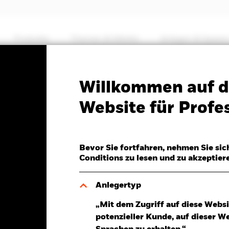
Produkte
Themen & Märkte
Anlegen & Sparen
PRIIP KID
Factsheet
SFDR Web Disclosure
Willkommen auf d
hnology Fund
Website für Profes
Bevor Sie fortfahren, nehmen Sie sic
Conditions zu lesen und zu akzeptier
er 07.Aug.2026
JPY 12,00 (0,90%)
Anlegertyp
„Mit dem Zugriff auf diese Websi
potenzieller Kunde, auf dieser W