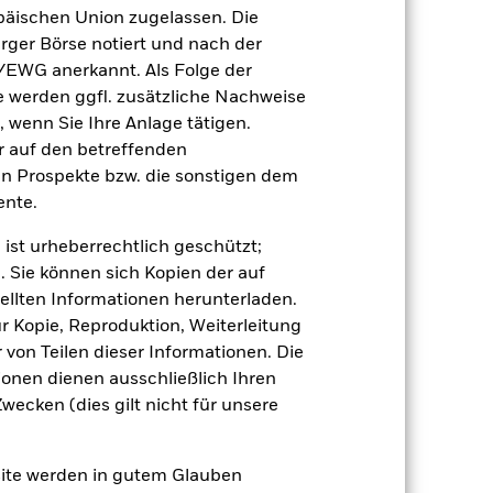
äischen Union zugelassen. Die
(NIW) mit reinvestiertem Bruttoertrag
rger Börse notiert und nach der
ann Ihre Rendite höher oder geringer
/EWG anerkannt. Als Folge der
n, in der die Wertentwicklung in der
erden ggfl. zusätzliche Nachweise
, wenn Sie Ihre Anlage tätigen.
ir auf den betreffenden
en Prospekte bzw. die sonstigen dem
nte.
 ist urheberrechtlich geschützt;
. Sie können sich Kopien der auf
giert der Fonds anfälliger auf lokale
ellten Informationen herunterladen.
r Wert von Aktien und aktienähnlichen
ur Kopie, Reproduktion, Weiterleitung
toren sind Meldungen aus Politik und
, Unternehmen mit bestimmten
von Teilen dieser Informationen. Die
ann das potenzielle Anlageuniversum
ionen dienen ausschließlich Ihren
den Wert der Investitionen des Fonds
ecken (dies gilt nicht für unsere
 Vermögenswerten anbieten oder als
 für den Fonds führen.
site werden in gutem Glauben