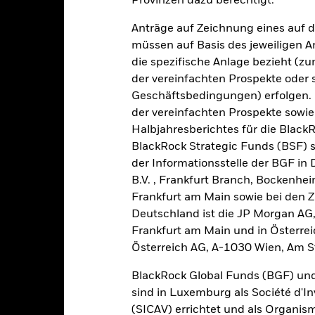
Provinzen dazu berechtigt.
Anträge auf Zeichnung eines auf 
müssen auf Basis des jeweiligen 
die spezifische Anlage bezieht (zu
der vereinfachten Prospekte oder
Geschäftsbedingungen) erfolgen. 
2021
2022
2023
der vereinfachten Prospekte sowie
Gesamtrendite (%)
Einschränkung Be
Halbjahresberichtes für die Black
BlackRock Strategic Funds (BSF) s
d of interactive chart.
der Informationsstelle der BGF in
2021
2022
B.V. , Frankfurt Branch, Bockenh
esamtrendite (%) JPY
Frankfurt am Main sowie bei den Za
Deutschland ist die JP Morgan AG
inschränkung Benchmark 1 (%) USD
Frankfurt am Main und in Österrei
i der Berechnung wurden die laufenden Kosten abgezogen. Aus 
Österreich AG, A-1030 Wien, Am S
sgabeauf- und Rücknahmeabschläge.
BlackRock Global Funds (BGF) und
e aufgeführten Zahlen beziehen sich auf die Wertentwicklung in de
r Vergangenheit ist kein verlässlicher Indikator für die künftige Wer
sind in Luxemburg als Société d'In
r Zukunft vollkommen anders entwickeln. Dies kann Ihnen helfen zu 
(SICAV) errichtet und als Organis