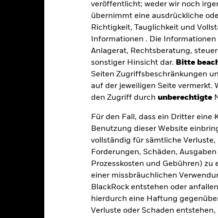
veröffentlicht; weder wir noch irg
Eckdaten
übernimmt eine ausdrückliche oder
Richtigkeit, Tauglichkeit und Volls
Informationen . Die Informationen 
Anlagerat, Rechtsberatung, steuer
USD 19 433 802 387,57
Auflegung Anteilsklasse
sonstiger Hinsicht dar.
Bitte beach
Währung der Reihe
Seiten Zugriffsbeschränkungen un
03.März1995
auf der jeweiligen Seite vermerkt.
Anlageklasse
USD
den Zugriff durch
unberechtigte
N
SFDR-Klassifizierung
MSCI ACWI Information
Laufende Gebühren
Für den Fall, dass ein Dritter ein
Technology 10/40 Index (Net)
Benutzung dieser Website einbring
ISIN
-
vollständig für sämtliche Verlust
Mindestsumme bei Erstanlag
1,50%
Forderungen, Schäden, Ausgaben 
Gewinnverwendung
Prozesskosten und Gebühren) zu en
-
einer missbräuchlichen Verwendung
Rechtsform
USD 1 000,00
BlackRock entstehen oder anfallen.
Morningstar-Kategorie
Luxemburg
hierdurch eine Haftung gegenüber 
Transaktionshäufigkeit
BlackRock (Luxembourg) S.A.
Verluste oder Schaden entstehen, 