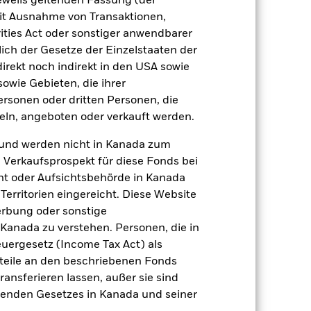
jeweils geltenden Fassung (der
Positionen
Unterlagen
 mit Ausnahme von Transaktionen,
ities Act oder sonstiger anwendbarer
ich der Gesetze der Einzelstaaten der
direkt noch indirekt in den USA sowie
sowie Gebieten, die ihrer
zu einzelnen Jahren
rsonen oder dritten Personen, die
ln, angeboten oder verkauft werden.
er Verlust oder Gewinn pro Jahr in den
n zu beurteilen, wie das Produkt in
und werden nicht in Kanada zum
h mit der Benchmark.
n Verkaufsprospekt für diese Fonds bei
ht oder Aufsichtsbehörde in Kanada
erritorien eingereicht. Diese Website
erbung oder sonstige
 Kanada zu verstehen. Personen, die in
rgesetz (Income Tax Act) als
nteile an den beschriebenen Fonds
ransferieren lassen, außer sie sind
nden Gesetzes in Kanada und seiner