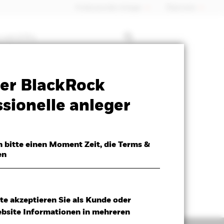
Professioneller Anleger
Õsterreich
 mit ETFs
Verkaufsprospekt
Herunterladen
er BlackRock
sionelle anleger
h bitte einen Moment Zeit, die Terms &
en
te akzeptieren Sie als Kunde oder
ebsite Informationen in mehreren