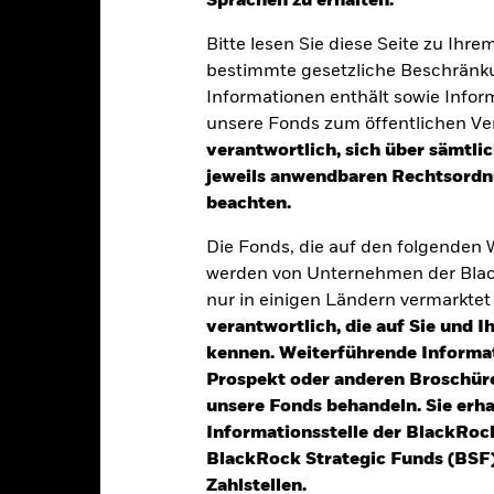
Sprachen zu erhalten.“
klung
Eckdaten
Fondsmanager
Bitte lesen Sie diese Seite zu Ihre
bestimmte gesetzliche Beschränku
Informationen enthält sowie Infor
tion aus Kapitalwachstum und Erträgen auf das Fondsvermögen die
unsere Fonds zum öffentlichen Ver
ise, die den Grundsätzen für Anlagen in den Bereichen Umwelt, Sozi
verantwortlich, sich über sämtli
jeweils anwendbaren Rechtsordnu
70 % seines Gesamtvermögens in die Eigenkapitalinstrumente (z. B.
beachten.
hen Tätigkeit im Technologiesektor stattfindet.
Die Fonds, die auf den folgenden
n Übereinstimmung mit seiner ESG-Politik angelegt, wie im Prosp
werden von Unternehmen der Blac
 im Prospekt und auf der BlackRock-Website unter www.blackrock.c
nur in einigen Ländern vermarkte
verantwortlich, die auf Sie und 
kennen. Weiterführende Informa
Prospekt oder anderen Broschüre
alrisiken.
Der Wert der Anlagen und die daraus entstandenen Ertr
unsere Fonds behandeln. Sie erh
n. Anleger erhalten den ursprünglich investierten Betrag eventuell 
Informationsstelle der BlackRoc
Sektoren, Länder, Währungen oder Unternehmen konzentriert. Folglic
BlackRock Strategic Funds (BSF)
ne, politische, nachhaltigkeitsbezogene oder aufsichtsrechtliche Ere
Zahlstellen.
die tägliche Entwicklung der Aktienmärkte, politische Faktoren und