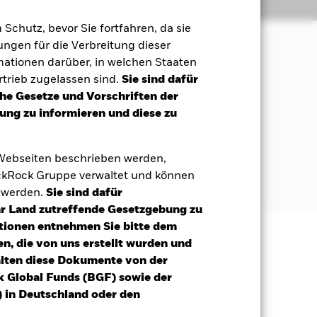
Positionen
Unterlagen
m Schutz, bevor Sie fortfahren, da sie
ngen für die Verbreitung dieser
mationen darüber, in welchen Staaten
 Maximierung der Rendite auf Ihre
trieb zugelassen sind.
Sie sind dafür
ales und Governance (ESG) entspricht.
che Gesetze und Vorschriften der
ng zu informieren und diese zu
 Aktien) von Unternehmen an, deren
 Webseiten beschrieben werden,
ekt angegeben. Weitere Informationen
kRock Gruppe verwaltet und können
om/baselinescreens
t werden.
Sie sind dafür
Ihr Land zutreffende Gesetzgebung zu
tionen entnehmen Sie bitte dem
n, die von uns erstellt wurden und
äge sind nicht garantiert und
alten diese Dokumente von der
nicht zurück.
k Global Funds (BGF) sowie der
h reagiert der Fonds anfälliger auf
 in Deutschland oder den
ignisse. Der Wert von Aktien und
 wirtschaftliche Meldungen,