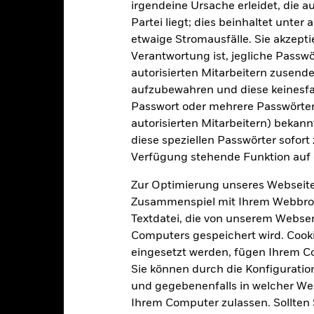
irgendeine Ursache erleidet, die a
Transaktionsdatum +3 Tage
Partei liegt; dies beinhaltet unte
BTFGDY0
etwaige Stromausfälle. Sie akzept
Verantwortung ist, jegliche Passwör
autorisierten Mitarbeitern zusende
Portfoliomerkmale
aufzubewahren und diese keinesfal
Passwort oder mehrere Passwörter
autorisierten Mitarbeitern) bekannt
diese speziellen Passwörter sofort
70
Standardabweichung (3J)
Verfügung stehende Funktion auf 
Per -
Zur Optimierung unseres Webseite
-
KGV
Per 30.Juni2026
Zusammenspiel mit Ihrem Webbrowser
Textdatei, die von unserem Webserv
11,99
Computers gespeichert wird. Cookie
eingesetzt werden, fügen Ihrem 
Sie können durch die Konfiguratio
und gegebenenfalls in welcher Wei
Risikoindikator
Ihrem Computer zulassen. Sollten 