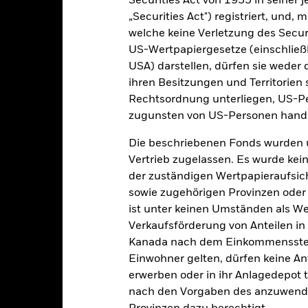
Securities Act von 1933 in seiner 
klung
Eckdaten
Fondsmanager
„Securities Act") registriert, und,
welche keine Verletzung des Secur
US-Wertpapiergesetze (einschließl
enditen
USA) darstellen, dürfen sie weder 
ihren Besitzungen und Territorien 
Kalenderjahr
Annualisiert
Kumulativ
Angaben 
Rechtsordnung unterliegen, US-Pe
ge: 2025-06-30 00:00:00 to 2026-07-31 00:00:00.
zugunsten von US-Personen hande
: -40 to 80.
ese Grafik zeigt die Wertentwicklung des Produkts als prozentual
tzten 0 Jahren gegenüber seiner Benchmark. Dies kann Ihnen helfe
Die beschriebenen Fonds wurden 
r Vergangenheit verwaltet wurde, und ermöglicht einen Vergleic
Vertrieb zugelassen. Es wurde kei
der zuständigen Wertpapieraufsic
art
r chart with 2 data series.
sowie zugehörigen Provinzen oder T
e chart has 1 X axis displaying categories.
ist unter keinen Umständen als W
e chart has 1 Y axis displaying Values. Range: -0.5 to 0.5.
Verkaufsförderung von Anteilen in
Kanada nach dem Einkommenssteue
Einwohner gelten, dürfen keine A
erwerben oder in ihr Anlagedepot t
alues
0
nach den Vorgaben des anzuwende