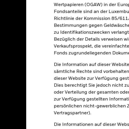
rgangenheit verwaltet wurde.
Wertpapieren (OGAW) in der Europ
e Wertentwicklung wird auf der Grundlage eines Nettoinventarwerts 
Fondsanteile sind an der Luxembu
gezeigt, sofern vorhanden. Aufgrund von Währungsschwankungen k
Richtlinie der Kommission 85/611
sfallen, falls Sie in einer anderen Währung als derjenigen investiere
Bestimmungen gegen Geldwäsche w
rgangenheit berechnet wurde.
Quelle:
Blackrock
zu Identifikationszwecken verlangt
Bezüglich der Details verweisen w
Verkaufsprospekt, die vereinfacht
Wesentliche Risiken
Fonds zugrundeliegenden Dokume
Die Information auf dieser Website
sämtliche Rechte sind vorbehalten
oren, Länder, Währungen oder Unternehmen konzentriert. Folglich rea
dieser Website zur Verfügung gest
che, nachhaltigkeitsbezogene oder aufsichtsrechtliche Ereignisse.
De
Dies berechtigt Sie jedoch nicht z
bewegungen an den Börsen beeinflusst werden. Weitere Einflussfak
sse und wichtige Unternehmensereignisse.
Der Fonds ist bestrebt
oder Verteilung der gesamten oder 
ie mit den ESG-Kriterien nicht vereinbar sind. Das ESG-Screening k
zur Verfügung gestellten Informat
einem Fonds ohne ein solches Screening, negative Auswirkungen auf 
persönlichen nicht-gewerblichen Zw
gkeit von Instituten, die Dienstleistungen wie die Verwahrung von
Vertragspartner).
 Geschäften mit anderen Instrumenten auftreten, kann zu Verlusten
Die Informationen auf dieser Web