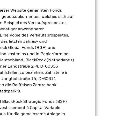
dieser Website genannten Fonds
Angebotsdokumentes, welches sich auf
m Beispiel des Verkaufsprospektes,
 sonstiger anwendbarer
Eine Kopie des Verkaufsprospektes,
2024
2025
 des letzten Jahres- und
nchmark 1 (%)
Rock Global Funds (BGF) und
ind kostenlos und in Papierform bei
 Deutschland, BlackRock (Netherlands)
2023
2024
2025
eimer Landstraße 2-4, D-60306
hlstellen zu beziehen. Zahlstelle in
, Junghofstraße 14, D-60311
ch die Raiffeisen Zentralbank
der Berechnung ausgenommen sind
tadtpark 9.
 BlackRock Strategic Funds (BSF)
r Vergangenheit.
Die Wertentwicklung in
tentwicklung. Die Märkte könnten sich in
vestissement à Capital Variable
beurteilen, wie der Fonds in der
mus für die gemeinsame Anlage in