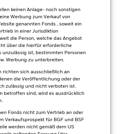
 ist bestrebt, Unternehmen mit
ellen keinen Anlage- noch sonstigen
 sie im Fonds Anlagen tätigen,
 keine Werbung zum Verkauf von
ESG-Screening kann, verglichen mit
onds haben.
Website genannten Fonds , soweit ein
gsrisikos ein. Der Einsatz von
rieb in einer Jurisdiktion
ng „Spill-over-Effekt“) für andere
soweit die Person, welche das Angebot
emessene Verfahren zur Minderung
ht über die hierfür erforderliche
nter dem Namen des Fonds können
es unzulässig ist, bestimmten Personen
herung sind durch den Begriff
w. Werbung zu unterbreiten.
t Währungsabsicherung ist zudem auf
 richten sich ausschließlich an
amit verbundenen erzielten Ertrags
denen die Veröffentlichung oder der
ilung aus Wertpapierleihegeschäften
h zulässig und nicht verboten ist.
 betroffen sind, wird es ausdrücklich
n.
Weniger anzeigen
nen Fonds nicht zum Vertrieb an oder
Verkaufsprospekt
Herunterladen
im Verkaufsprospekt für BGF und BSF
nteile werden nicht gemäß dem US