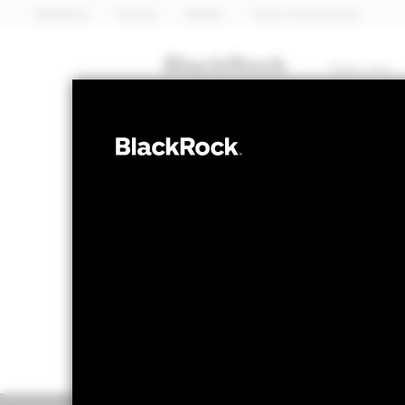
BlackRock
iShares
Aladdin
Unser Unternehmen
Über uns
AKTIEN
BGF World Tec
NAV per 07.Aug.2026
NAV p
JPY 1 344,00
52W-Bandbreite 958,00 - 1 531,00