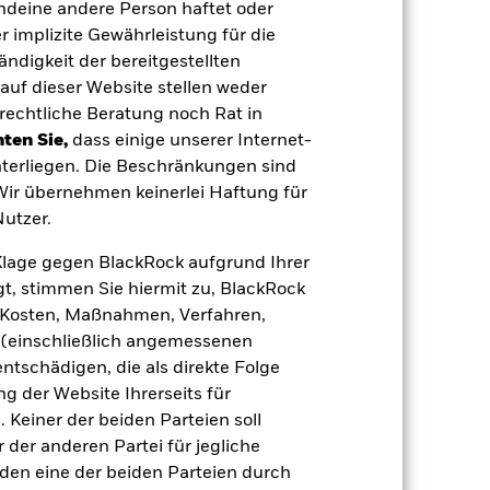
endeine andere Person haftet oder
 implizite Gewährleistung für die
tändigkeit der bereitgestellten
auf dieser Website stellen weder
rechtliche Beratung noch Rat in
16.Juli2025
ten Sie,
dass einige unserer Internet-
JPY
terliegen. Die Beschränkungen sind
 Wir übernehmen keinerlei Haftung für
Aktien
utzer.
Artikel 8
2,76%
e Klage gegen BlackRock aufgrund Ihrer
t, stimmen Sie hiermit zu, BlackRock
LU3096647105
e, Kosten, Maßnahmen, Verfahren,
e
USD 5 000,00
(einschließlich angemessenen
Thesaurierend
tschädigen, die als direkte Folge
 der Website Ihrerseits für
UCITS
 Keiner der beiden Parteien soll
Other Equity
der anderen Partei für jegliche
täglich, berechnet auf Basis von
den eine der beiden Parteien durch
Terminpreisen