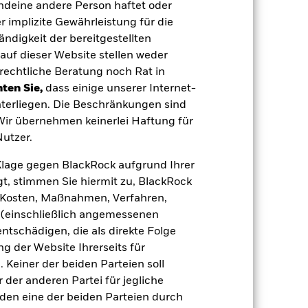
endeine andere Person haftet oder
agen leicht zu verkaufen oder zu kaufen.
 implizite Gewährleistung für die
tändigkeit der bereitgestellten
auf dieser Website stellen weder
rechtliche Beratung noch Rat in
ten Sie,
dass einige unserer Internet-
terliegen. Die Beschränkungen sind
 Wir übernehmen keinerlei Haftung für
23.Juli2025
utzer.
USD
e Klage gegen BlackRock aufgrund Ihrer
Anleihen
t, stimmen Sie hiermit zu, BlackRock
Andere
e, Kosten, Maßnahmen, Verfahren,
2,45%
(einschließlich angemessenen
LU3096647360
tschädigen, die als direkte Folge
 der Website Ihrerseits für
e
USD 5 000,00
 Keiner der beiden Parteien soll
Ausschüttung
der anderen Partei für jegliche
UCITS
den eine der beiden Parteien durch