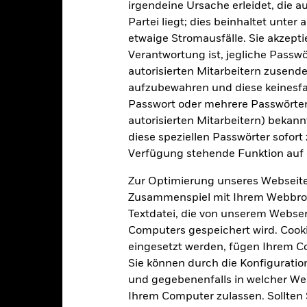
irgendeine Ursache erleidet, die a
Morningstar-Kategorie
Luxemburg
Partei liegt; dies beinhaltet unte
Transaktionshäufigkeit
BlackRock (Luxembourg) S.A.
etwaige Stromausfälle. Sie akzept
Transaktionsdatum +3 Tage
Verantwortung ist, jegliche Passwör
autorisierten Mitarbeitern zusende
BTFGF00
aufzubewahren und diese keinesfal
Passwort oder mehrere Passwörter
autorisierten Mitarbeitern) bekannt
Portfoliomerkmale
diese speziellen Passwörter sofort
Verfügung stehende Funktion auf 
Zur Optimierung unseres Webseite
292
12 Monate nachlaufende
Zusammenspiel mit Ihrem Webbrowser
Dividendenausschüttungsren
Textdatei, die von unserem Webserv
-
Per 31.Juli2026
Computers gespeichert wird. Cookie
eingesetzt werden, fügen Ihrem 
3J-Beta
6,30%
Per -
Sie können durch die Konfiguratio
und gegebenenfalls in welcher Wei
Modifizierte Duration
Ihrem Computer zulassen. Sollten 
6,29%
Per 30.Juni2026