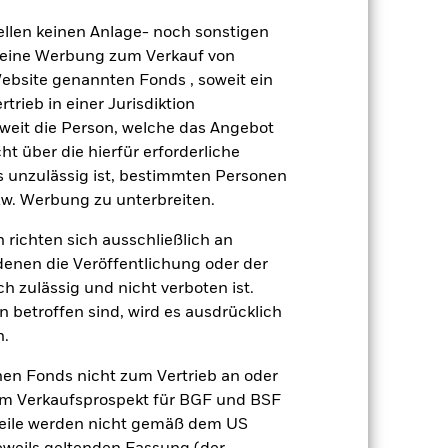
äge sind nicht garantiert und
ellen keinen Anlage- noch sonstigen
nicht zurück.
 keine Werbung zum Verkauf von
Website genannten Fonds , soweit ein
gsrisikos ein. Der Einsatz von
rieb in einer Jurisdiktion
ng „Spill-over-Effekt“) für andere
emessene Verfahren zur Minderung
soweit die Person, welche das Angebot
nter dem Namen des Fonds können
ht über die hierfür erforderliche
herung sind durch den Begriff
es unzulässig ist, bestimmten Personen
t Währungsabsicherung ist zudem auf
w. Werbung zu unterbreiten.
 richten sich ausschließlich an
amit verbundenen erzielten Ertrags
ilung aus Wertpapierleihegeschäften
denen die Veröffentlichung oder der
h zulässig und nicht verboten ist.
 betroffen sind, wird es ausdrücklich
Weniger anzeigen
n.
nen Fonds nicht zum Vertrieb an oder
Verkaufsprospekt
Herunterladen
im Verkaufsprospekt für BGF und BSF
nteile werden nicht gemäß dem US
Positionen
Unterlagen