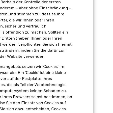
ußerhalb der Kontrolle der ersten
Global Emerging Markets Bond
r anderem – aber ohne Einschränkung –
täglich, berechnet auf Basis von
ieren und stimmen zu, dass es Ihre
Terminpreisen
ter, die wir Ihnen oder Ihren
n, sicher und vertraulich
ls öffentlich zu machen. Sollten ein
 Dritten (neben Ihnen oder Ihren
 werden, verpflichten Sie sich hiermit,
 zu ändern, indem Sie die dafür zur
der Website verwenden.
nangebots setzen wir 'Cookies' im
6,14
 ein. Ein 'Cookie' ist eine kleine
dite
er auf der Festplatte Ihres
s, die als Teil der Webtechnologie
Computersystem keinen Schaden zu.
-
n Ihres Browsers selbst bestimmen, ob
se Sie den Einsatz von Cookies auf
5,67
Sie sich dazu entscheiden, Cookies