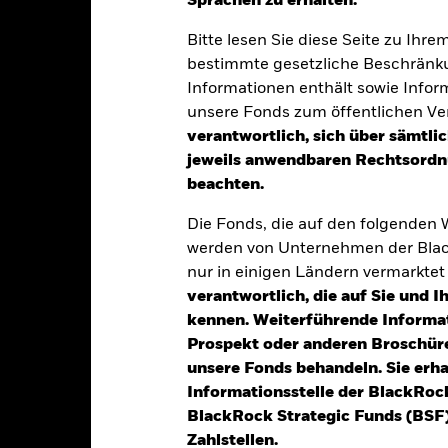
Sprachen zu erhalten.“
klung
Eckdaten
Fondsmanager
Bitte lesen Sie diese Seite zu Ihre
bestimmte gesetzliche Beschränku
Informationen enthält sowie Infor
tion aus Kapitalwachstum und Erträgen auf das Fondsvermögen die 
unsere Fonds zum öffentlichen Ver
verantwortlich, sich über sämtli
jeweils anwendbaren Rechtsordnu
es Gesamtvermögens in festverzinslichen Wertpapieren an, zu dene
beachten.
Rating gehören können. Dazu gehören Anleihen und Geldmarktinstr
nnen von Regierungen und staatlichen Stellen sowie Unternehmen 
Die Fonds, die auf den folgenden
ausgegeben werden, die ihren Sitz in Schwellenländern haben oder d
werden von Unternehmen der Blac
nur in einigen Ländern vermarkte
ve Finanzinstrumente (FD) einsetzen (d. h. Anlagen, deren Preise 
verantwortlich, die auf Sie und 
 um zur Erreichung des Anlageziels des Fonds beizutragen und das
kennen. Weiterführende Informa
m Markt einen Leverage-Effekt erzielen (d. h. wenn der Fonds einem 
Prospekt oder anderen Broschüre
gt).
unsere Fonds behandeln. Sie erh
Informationsstelle der BlackRoc
BlackRock Strategic Funds (BSF)
Zahlstellen.