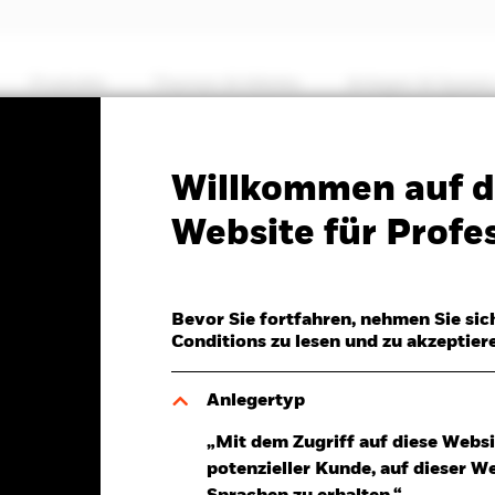
Produkte
Themen & Märkte
Anlegen & Sparen
PRIIP KID
Factsheet
Willkommen auf d
Markets Bond Fund
Website für Profes
Bevor Sie fortfahren, nehmen Sie sic
Conditions zu lesen und zu akzeptier
7.Aug.2026
D 0,01 (0,10%)
Anlegertyp
„Mit dem Zugriff auf diese Websi
potenzieller Kunde, auf dieser W