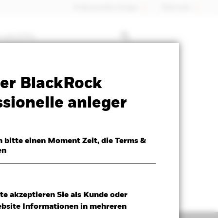
Professioneller Anleger
Õsterreich
 mit ETFs
Verkaufsprospekt
Herunterladen
er BlackRock
sionelle anleger
h bitte einen Moment Zeit, die Terms &
en
te akzeptieren Sie als Kunde oder
ebsite Informationen in mehreren