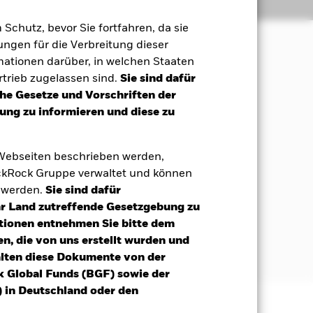
Positionen
Unterlagen
m Schutz, bevor Sie fortfahren, da sie
ngen für die Verbreitung dieser
mationen darüber, in welchen Staaten
Maximierung einer Rendite aus Ihrer
trieb zugelassen sind.
Sie sind dafür
che Gesetze und Vorschriften der
ng zu informieren und diese zu
n Anlagen mit einem relativ
umente (d. h. Schuldverschreibungen
und supranationalen Einrichtungen
 Webseiten beschrieben werden,
ort den überwiegenden Teil ihrer
kRock Gruppe verwaltet und können
t werden.
Sie sind dafür
auf einem oder mehreren zugrunde
Ihr Land zutreffende Gesetzgebung zu
 Risiko im Portfolio des Fonds zu
tionen entnehmen Sie bitte dem
Marktrisiko ausgesetzt ist, das den
n, die von uns erstellt wurden und
alten diese Dokumente von der
k Global Funds (BGF) sowie der
 in Deutschland oder den