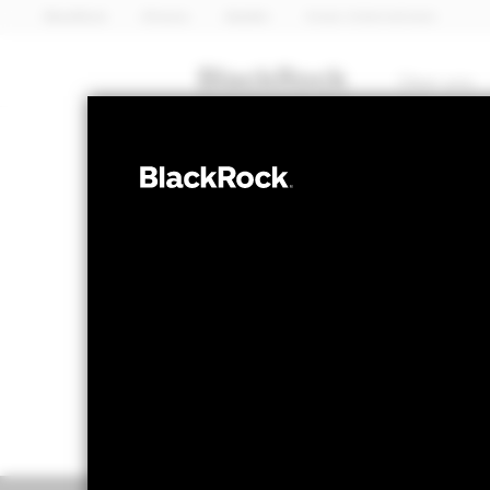
BlackRock
iShares
Aladdin
Unser Unternehmen
Über uns
ANLEIHEN
BGF Emerging 
NAV per 07.Aug.2026
NAV per 0
USD 10,48
US
52W-Bandbreite 10,14 - 10,74