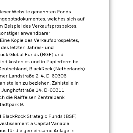
dieser Website genannten Fonds
Angebotsdokumentes, welches sich auf
m Beispiel des Verkaufsprospektes,
 sonstiger anwendbarer
2024
2025
Eine Kopie des Verkaufsprospektes,
 des letzten Jahres- und
nchmark 1 (%)
Rock Global Funds (BGF) und
ind kostenlos und in Papierform bei
2023
2024
2025
 Deutschland, BlackRock (Netherlands)
eimer Landstraße 2-4, D-60306
hlstellen zu beziehen. Zahlstelle in
, Junghofstraße 14, D-60311
der Berechnung ausgenommen sind
ch die Raiffeisen Zentralbank
tadtpark 9.
r Vergangenheit.
Die Wertentwicklung in
 BlackRock Strategic Funds (BSF)
tentwicklung. Die Märkte könnten sich in
vestissement à Capital Variable
beurteilen, wie der Fonds in der
mus für die gemeinsame Anlage in