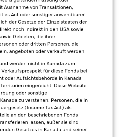
jeweils geltenden Fassung (der
 mit Ausnahme von Transaktionen,
ities Act oder sonstiger anwendbarer
ich der Gesetze der Einzelstaaten der
direkt noch indirekt in den USA sowie
sowie Gebieten, die ihrer
zu einzelnen Jahren
rsonen oder dritten Personen, die
er Verlust oder Gewinn pro Jahr in den
ln, angeboten oder verkauft werden.
n zu beurteilen, wie das Produkt in
und werden nicht in Kanada zum
h mit der Benchmark.
n Verkaufsprospekt für diese Fonds bei
ht oder Aufsichtsbehörde in Kanada
erritorien eingereicht. Diese Website
erbung oder sonstige
 Kanada zu verstehen. Personen, die in
rgesetz (Income Tax Act) als
nteile an den beschriebenen Fonds
ransferieren lassen, außer sie sind
nden Gesetzes in Kanada und seiner