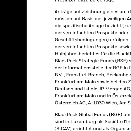
Provinzen dazu berechtigt.
Anträge auf Zeichnung eines auf 
müssen auf Basis des jeweiligen 
die spezifische Anlage bezieht (zu
der vereinfachten Prospekte oder
2021
2022
2023
Geschäftsbedingungen) erfolgen. 
der vereinfachten Prospekte sowie
Gesamtrendite (%)
Einschränkung Be
Halbjahresberichtes für die Black
d of interactive chart.
BlackRock Strategic Funds (BSF) s
2021
2022
der Informationsstelle der BGF in
B.V. , Frankfurt Branch, Bockenh
esamtrendite (%) USD
Frankfurt am Main sowie bei den Za
inschränkung Benchmark 1 (%) USD
Deutschland ist die JP Morgan AG
i der Berechnung wurden die laufenden Kosten abgezogen. Aus 
Frankfurt am Main und in Österrei
sgabeauf- und Rücknahmeabschläge.
Österreich AG, A-1030 Wien, Am S
e aufgeführten Zahlen beziehen sich auf die Wertentwicklung in de
BlackRock Global Funds (BGF) und
r Vergangenheit ist kein verlässlicher Indikator für die künftige Wer
sind in Luxemburg als Société d'In
r Zukunft vollkommen anders entwickeln. Dies kann Ihnen helfen zu 
(SICAV) errichtet und als Organis
rgangenheit verwaltet wurde.