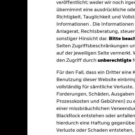
veröffentlicht; weder wir noch irg
bedeutet, dass es nicht genügend Käufer oder Verkäufer gibt, um Anl
übernimmt eine ausdrückliche oder
Richtigkeit, Tauglichkeit und Volls
Informationen . Die Informationen 
Eckdaten
Anlagerat, Rechtsberatung, steuer
sonstiger Hinsicht dar.
Bitte beach
Seiten Zugriffsbeschränkungen un
auf der jeweiligen Seite vermerkt.
USD 1 854 289 792,61
Auflegung Anteilsklasse
den Zugriff durch
unberechtigte
N
Währung der Reihe
01.Okt.2004
Für den Fall, dass ein Dritter ein
Anlageklasse
USD
Benutzung dieser Website einbring
SFDR-Klassifizierung
vollständig für sämtliche Verlust
JP Morgan EMBI Global
Laufende Gebühren
Diversified Index
Forderungen, Schäden, Ausgaben 
ISIN
Prozesskosten und Gebühren) zu en
-
einer missbräuchlichen Verwendung
Mindestsumme bei Erstanlag
1,25%
BlackRock entstehen oder anfallen.
Gewinnverwendung
-
hierdurch eine Haftung gegenüber 
Rechtsform
USD 1 000,00
Verluste oder Schaden entstehen, 