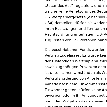
Securities Act von 1933 in seiner 
„Securities Act") registriert, und,
welche keine Verletzung des Secur
enditen
US-Wertpapiergesetze (einschließl
USA) darstellen, dürfen sie weder 
Kalenderjahr
Annualisiert
ihren Besitzungen und Territorien 
Kumulativ
Angaben 
ge: 2025-06-30 00:00:00 to 2026-07-31 00:00:00.
Rechtsordnung unterliegen, US-Pe
: 0 to 12.
ese Grafik zeigt die Wertentwicklung des Produkts als prozentual
zugunsten von US-Personen hande
tzten 0 Jahren gegenüber seiner Benchmark. Dies kann Ihnen helfe
Die beschriebenen Fonds wurden 
r Vergangenheit verwaltet wurde, und ermöglicht einen Vergleic
Vertrieb zugelassen. Es wurde kei
art
der zuständigen Wertpapieraufsic
r chart with 2 data series.
e chart has 1 X axis displaying categories.
sowie zugehörigen Provinzen oder T
e chart has 1 Y axis displaying Values. Range: -0.5 to 0.5.
ist unter keinen Umständen als W
Verkaufsförderung von Anteilen in
Kanada nach dem Einkommenssteue
Einwohner gelten, dürfen keine A
alues
erwerben oder in ihr Anlagedepot t
0
nach den Vorgaben des anzuwende