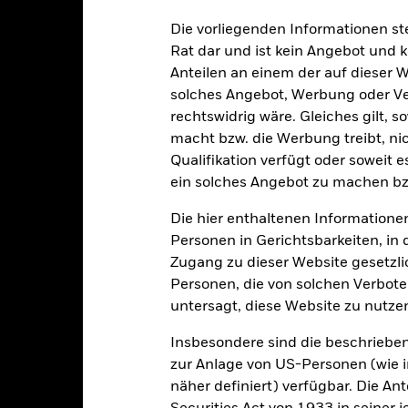
alrisiken.
Der Wert der Anlagen und die daraus entstandenen Ertr
Die vorliegenden Informationen st
n. Anleger erhalten den ursprünglich investierten Betrag eventuell 
Rat dar und ist kein Angebot und
schen Risiken unter dem Bereich:
Rechtliche Hinweise
.
Anteilen an einem der auf dieser 
sicherung dieses Fonds setzen Derivate zur Absicherung des Währun
solches Angebot, Werbung oder Vert
nte ein potenzielles Risiko der Ansteckung (auch unter der Bezeichnu
e Verwaltungsgesellschaft des Fonds wird sicherstellen, dass ang
rechtswidrig wäre. Gleiches gilt, 
 Anteilsklassen vorhanden sind. Über das Drop-Down-Feld direkt u
macht bzw. die Werbung treibt, nic
in dem Fonds anzeigen lassen. Die Anteilsklassen mit Währungsabsic
Qualifikation verfügt oder soweit 
e gekennzeichnet. Eine vollständige Liste aller Anteilsklassen mi
ein solches Angebot zu machen bz
haft des Fonds erhältlich.
Die hier enthaltenen Informationen
eschäfte tätigt, um Kosten zu senken, erhält der Fonds 62,5% des d
 an BlackRock im Rahmen seiner Leihetätigkeit. Da die Ertragsaufte
Personen in Gerichtsbarkeiten, in 
verteuern, sind diese nicht in den laufenden Kosten enthalten.
Zugang zu dieser Website gesetzlic
Personen, die von solchen Verboten
untersagt, diese Website zu nutze
Insbesondere sind die beschriebe
PRIIP KID
Factsheet
ond Fund
zur Anlage von US-Personen (wie 
Wertentwicklung
näher definiert) verfügbar. Die A
klung
Eckdaten
Fondsmanager