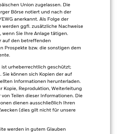
(NIW) mit reinvestiertem Bruttoertrag
äischen Union zugelassen. Die
ann Ihre Rendite höher oder geringer
rger Börse notiert und nach der
n, in der die Wertentwicklung in der
/EWG anerkannt. Als Folge der
erden ggfl. zusätzliche Nachweise
, wenn Sie Ihre Anlage tätigen.
ir auf den betreffenden
en Prospekte bzw. die sonstigen dem
nte.
 ist urheberrechtlich geschützt;
. Sie können sich Kopien der auf
e Auswirkungen auf die Wertentwicklung
 anfälliger gegenüber Änderungen bei
ellten Informationen herunterladen.
gen der Kreditwürdigkeit können zu
ur Kopie, Reproduktion, Weiterleitung
r politischen Störungen als
ge in oder der Übertragung von
von Teilen dieser Informationen. Die
den Fonds sowie
ionen dienen ausschließlich Ihren
nderungen wirken sich daher auf den
erts reagieren und das Ausmaß von
ecken (dies gilt nicht für unsere
irkungen für den Fond können größer
 Vermögenswerten anbieten oder als
 für den Fonds führen.
Kreditrisiko:
site werden in gutem Glauben
 aus oder zahlt Kapital nicht zurück.