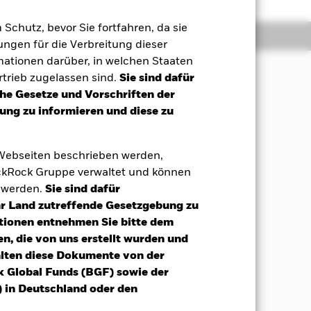
m Schutz, bevor Sie fortfahren, da sie
Positionen
Unterlagen
ngen für die Verbreitung dieser
mationen darüber, in welchen Staaten
trieb zugelassen sind.
Sie sind dafür
che Gesetze und Vorschriften der
bis zum MD (ein von dem Anlageberater
ng zu informieren und diese zu
lten werden. Am MD werden alle
n bis zum MD halten. Auf nicht am MD
% erhoben.
 Webseiten beschrieben werden,
kRock Gruppe verwaltet und können
) werden (u. a. vorbehaltlich einer
t werden.
Sie sind dafür
ückzuzahlen ist, gehalten. Der Fonds
Ihr Land zutreffende Gesetzgebung zu
er Qualität) angelegt sind, die auf
n, die in Europa ansässig sind oder
tionen entnehmen Sie bitte dem
itpunkt des Kaufs ein Rating von B
n, die von uns erstellt wurden und
d.
alten diese Dokumente von der
k Global Funds (BGF) sowie der
ds treffen und wird dabei nicht durch
 in Deutschland oder den