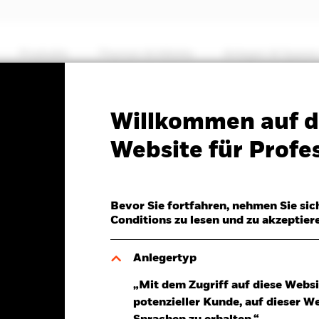
Produkte
Themen & Märkte
Anlegen & Sparen
Factsheet
Verkaufsprospekt
Willkommen auf d
Yield Fixed Maturity
Website für Profes
28
Bevor Sie fortfahren, nehmen Sie sic
Conditions zu lesen und zu akzeptier
Anlegertyp
6.Aug.2026
„Mit dem Zugriff auf diese Websi
R 0,01 (0,09%)
potenzieller Kunde, auf dieser W