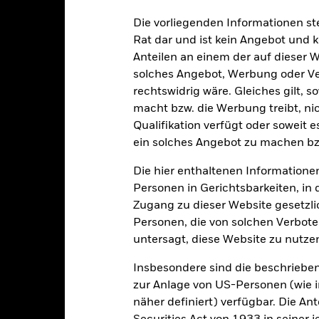
Die vorliegenden Informationen st
Rat dar und ist kein Angebot und
alrisiken.
Der Wert der Anlagen und die daraus entstandenen Ertr
Anteilen an einem der auf dieser 
n. Anleger erhalten den ursprünglich investierten Betrag eventuell 
solches Angebot, Werbung oder Vert
rechtswidrig wäre. Gleiches gilt, 
arauf ausgelegt, dass Anleger die Anteile über die gesamte Laufzeit 
 Der Fonds kann zudem ein erhöhtes Risiko einer vorzeitigen Auflös
macht bzw. die Werbung treibt, nic
gen, sind die Risiken, die den Anlegern entstehen, in jedem Zeitra
Qualifikation verfügt oder soweit 
en Geschäftstätigkeiten auszuschließen, die mit den ESG-Kriterien 
ein solches Angebot zu machen bz
ageuniversum reduzieren. Dies kann, verglichen mit einem Fonds oh
stitionen des Fonds haben. Zinsschwankungen, Änderungen des Kred
Die hier enthaltenen Informationen
 Auswirkungen auf die Wertentwicklung festverzinslicher Wertpapier
Personen in Gerichtsbarkeiten, in 
 sind anfälliger gegenüber Änderungen bei diesen Risiken als fest
Zugang zu dieser Website gesetzlic
ffektive Herabstufungen der Kreditwürdigkeit können zu einem Risik
sicherung dieses Fonds setzen Derivate zur Absicherung des Währun
Personen, die von solchen Verboten
nte ein potenzielles Risiko der Ansteckung (auch unter der Bezeichnu
untersagt, diese Website zu nutze
e Verwaltungsgesellschaft des Fonds wird sicherstellen, dass ang
 Anteilsklassen vorhanden sind. Über das Drop-Down-Feld direkt u
Insbesondere sind die beschriebe
in dem Fonds anzeigen lassen. Die Anteilsklassen mit Währungsabsic
zur Anlage von US-Personen (wie 
e gekennzeichnet. Eine vollständige Liste aller Anteilsklassen mi
näher definiert) verfügbar. Die A
haft des Fonds erhältlich.