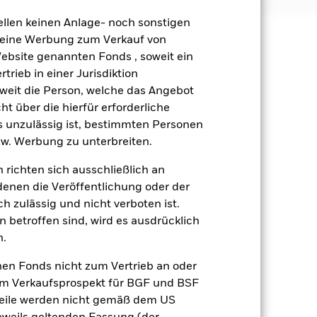
ellen keinen Anlage- noch sonstigen
 keine Werbung zum Verkauf von
äge sind nicht garantiert und
Website genannten Fonds , soweit ein
nicht zurück.
rieb in einer Jurisdiktion
soweit die Person, welche das Angebot
des Fonds halten, andernfalls kann
ung aufweisen. Da die gehaltenen
ht über die hierfür erforderliche
um unterschiedlich. Der Fonds ist
es unzulässig ist, bestimmten Personen
nicht vereinbar sind. Das ESG-
w. Werbung zu unterbreiten.
ne ein solches Screening, negative
itrisikos und/oder der Ausfall
 richten sich ausschließlich an
e. Festverzinsliche Wertpapiere mit
denen die Veröffentlichung oder der
verzinsliche Wertpapiere mit
h zulässig und nicht verboten ist.
oniveau führen.
gsrisikos ein. Der Einsatz von
 betroffen sind, wird es ausdrücklich
ng „Spill-over-Effekt“) für andere
n.
emessene Verfahren zur Minderung
nter dem Namen des Fonds können
nen Fonds nicht zum Vertrieb an oder
herung sind durch den Begriff
im Verkaufsprospekt für BGF und BSF
t Währungsabsicherung ist zudem auf
nteile werden nicht gemäß dem US