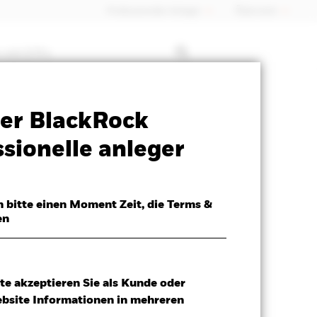
Professioneller Anleger
Õsterreich
 mit ETFs
SFDR Web Disclosure
Herunterladen
er BlackRock
sionelle anleger
h bitte einen Moment Zeit, die Terms &
en
te akzeptieren Sie als Kunde oder
ebsite Informationen in mehreren