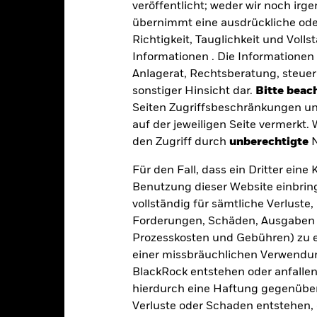
tpapiere mit höherem Rating. Potenzielle oder effektive Herabstufun
veröffentlicht; weder wir noch irg
 fester Laufzeit sind darauf ausgelegt, dass Anleger die Anteile üb
übernimmt eine ausdrückliche oder
er ausfallen. Der Fonds kann zudem ein erhöhtes Risiko einer vorzei
nterliegen, sind die Risiken, die den Anlegern entstehen, in jed
Richtigkeit, Tauglichkeit und Volls
en Geschäftstätigkeiten auszuschließen, die mit den ESG-Kriterien 
Informationen . Die Informationen 
eduzieren. Dies kann, verglichen mit einem Fonds ohne ein solches
aben.
Anlagerat, Rechtsberatung, steuer
gkeit von Instituten, die Dienstleistungen wie die Verwahrung von
sonstiger Hinsicht dar.
Bitte beach
 Geschäften mit anderen Instrumenten auftreten, kann zu Verlusten
s vom Fonds gehaltenen Vermögensgegenstandes fällige Erträge nicht
Seiten Zugriffsbeschränkungen un
bedeutet, dass es nicht genügend Käufer oder Verkäufer gibt, um Anl
auf der jeweiligen Seite vermerkt.
den Zugriff durch
unberechtigte
N
Eckdaten
Für den Fall, dass ein Dritter ein
Benutzung dieser Website einbring
vollständig für sämtliche Verlust
Forderungen, Schäden, Ausgaben 
EUR 128 065 868,92
Auflegung Anteilsklasse
Prozesskosten und Gebühren) zu en
einer missbräuchlichen Verwendung
Währung der Reihe
25.Feb.2025
BlackRock entstehen oder anfallen.
Anlageklasse
hierdurch eine Haftung gegenüber 
EUR
Max. Ausgabeaufschlag
Verluste oder Schaden entstehen, 
Artikel 8