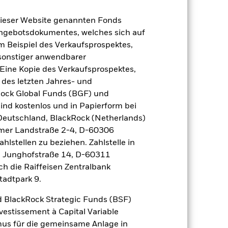
dieser Website genannten Fonds
Angebotsdokumentes, welches sich auf
m Beispiel des Verkaufsprospektes,
 sonstiger anwendbarer
Eine Kopie des Verkaufsprospektes,
 des letzten Jahres- und
Rock Global Funds (BGF) und
ind kostenlos und in Papierform bei
 Deutschland, BlackRock (Netherlands)
eimer Landstraße 2-4, D-60306
hlstellen zu beziehen. Zahlstelle in
, Junghofstraße 14, D-60311
ch die Raiffeisen Zentralbank
2024
2025
tadtpark 9.
 BlackRock Strategic Funds (BSF)
vestissement à Capital Variable
2023
2024
2025
mus für die gemeinsame Anlage in