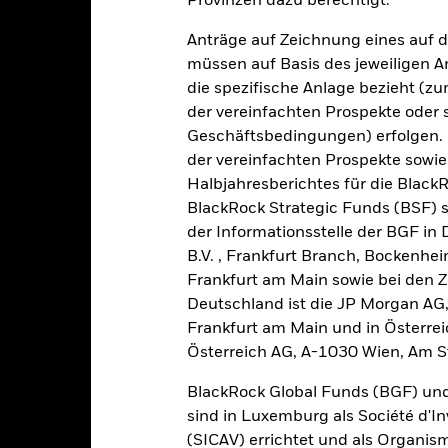
art
Provinzen dazu berechtigt.
r chart with 5 bars.
e chart has 1 X axis displaying categories.
Anträge auf Zeichnung eines auf 
e chart has 1 Y axis displaying Values. Range: -0.5 to 0.5.
müssen auf Basis des jeweiligen 
die spezifische Anlage bezieht (zu
der vereinfachten Prospekte oder
Geschäftsbedingungen) erfolgen. 
alues
der vereinfachten Prospekte sowie
0
Halbjahresberichtes für die Black
BlackRock Strategic Funds (BSF) s
der Informationsstelle der BGF in
B.V. , Frankfurt Branch, Bockenh
Frankfurt am Main sowie bei den Za
Deutschland ist die JP Morgan AG
Frankfurt am Main und in Österrei
2021
2022
2023
Österreich AG, A-1030 Wien, Am S
Gesamtrendite (%)
BlackRock Global Funds (BGF) und
d of interactive chart.
sind in Luxemburg als Société d'In
2021
2022
(SICAV) errichtet und als Organis