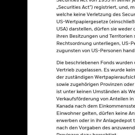
Securities Act von 1933 in seiner 
eschäfte tätigt, um Kosten zu senken, erhält der Fonds 62,5% des d
„Securities Act") registriert, und,
 an BlackRock im Rahmen seiner Leihetätigkeit. Da die Ertragsaufte
welche keine Verletzung des Secur
verteuern, sind diese nicht in den laufenden Kosten enthalten.
US-Wertpapiergesetze (einschließl
USA) darstellen, dürfen sie weder 
ihren Besitzungen und Territorien 
Rechtsordnung unterliegen, US-Pe
Factsheet
Verkaufsprospekt
aturity Bond Fund
zugunsten von US-Personen hande
Herunterladen
Wertentwicklung
Die beschriebenen Fonds wurden 
Vertrieb zugelassen. Es wurde kei
klung
Eckdaten
Fondsmanager
der zuständigen Wertpapieraufsic
sowie zugehörigen Provinzen oder T
enditen
ist unter keinen Umständen als W
Verkaufsförderung von Anteilen in
Kalenderjahr
Annualisiert
Kumulativ
Angaben 
Kanada nach dem Einkommenssteue
ge: 2025-08-31 00:00:00 to 2026-07-31 00:00:00.
Einwohner gelten, dürfen keine A
 0 to 6.
eses Diagramm zeigt die Wertentwicklung des Fonds als prozentua
erwerben oder in ihr Anlagedepot t
n letzten 0 Jahren.
nach den Vorgaben des anzuwende