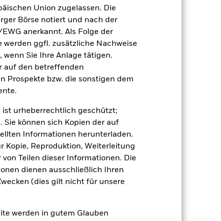
äischen Union zugelassen. Die
rger Börse notiert und nach der
der Berechnung ausgenommen sind
/EWG anerkannt. Als Folge der
erden ggfl. zusätzliche Nachweise
r Vergangenheit.
Die Wertentwicklung in
, wenn Sie Ihre Anlage tätigen.
tentwicklung. Die Märkte könnten sich in
ir auf den betreffenden
beurteilen, wie der Fonds in der
en Prospekte bzw. die sonstigen dem
(NIW) mit reinvestiertem Bruttoertrag
nte.
ann Ihre Rendite höher oder geringer
 ist urheberrechtlich geschützt;
n, in der die Wertentwicklung in der
. Sie können sich Kopien der auf
ellten Informationen herunterladen.
ur Kopie, Reproduktion, Weiterleitung
von Teilen dieser Informationen. Die
ionen dienen ausschließlich Ihren
ecken (dies gilt nicht für unsere
e Auswirkungen auf die Wertentwicklung
site werden in gutem Glauben
 anfälliger gegenüber Änderungen bei