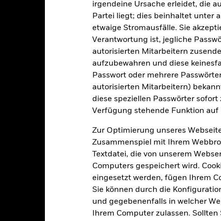
irgendeine Ursache erleidet, die a
Managementgebühr
1,17%
Partei liegt; dies beinhaltet unte
Benchmark-Erfolgsgebühr
etwaige Stromausfälle. Sie akzept
LU2948472274
Mindestsumme bei Folgeanl
Verantwortung ist, jegliche Passwör
USD 5 000,00
Domizil
autorisierten Mitarbeitern zusende
Thesaurierend
aufzubewahren und diese keinesfal
Verwaltungsgesellschaft
Passwort oder mehrere Passwörter
UCITS
Transaktionsabwicklung
autorisierten Mitarbeitern) bekannt
Capital Protected
SEDOL
diese speziellen Passwörter sofort
glich, berechnet auf Basis von
Verfügung stehende Funktion auf 
Terminpreisen
Zur Optimierung unseres Webseite
Zusammenspiel mit Ihrem Webbrowser
Portfoliomerkmale
Textdatei, die von unserem Webserv
Computers gespeichert wird. Cookie
eingesetzt werden, fügen Ihrem 
Sie können durch die Konfiguratio
73
Standardabweichung (3J)
und gegebenenfalls in welcher Wei
Per -
Ihrem Computer zulassen. Sollten 