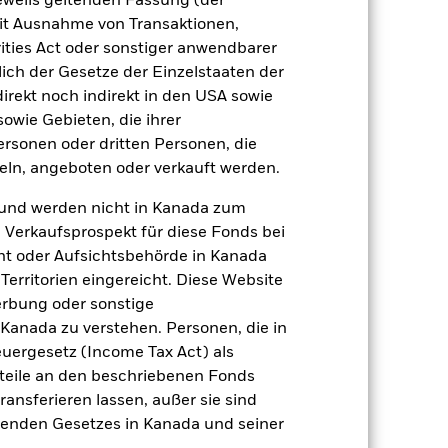
jeweils geltenden Fassung (der
amit verbundenen erzielten Ertrags
 mit Ausnahme von Transaktionen,
ilung aus Wertpapierleihegeschäften
ities Act oder sonstiger anwendbarer
ich der Gesetze der Einzelstaaten der
direkt noch indirekt in den USA sowie
Weniger anzeigen
sowie Gebieten, die ihrer
rsonen oder dritten Personen, die
SFDR Web Disclosure
ln, angeboten oder verkauft werden.
und werden nicht in Kanada zum
n Verkaufsprospekt für diese Fonds bei
Positionen
Unterlagen
ht oder Aufsichtsbehörde in Kanada
erritorien eingereicht. Diese Website
erbung oder sonstige
 Kanada zu verstehen. Personen, die in
zu einzelnen Jahren
rgesetz (Income Tax Act) als
nteile an den beschriebenen Fonds
ler Verlust oder Gewinn pro Jahr in
ransferieren lassen, außer sie sind
nden Gesetzes in Kanada und seiner