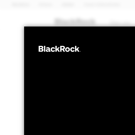
BlackRock
iShares
Aladdin
Unser Unternehmen
Über uns
ANLEIHEN
BGF Euro High 
Bond Fund 20
NAV per 06.Aug.2026
NAV per 0
EUR 10,98
EU
52W-Bandbreite 10,45 - 10,98