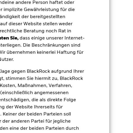
gen der Kreditwürdigkeit können zu
endeine andere Person haftet oder
er die gesamte Laufzeit des Fonds halten,
 implizite Gewährleistung für die
tigen Auflösung aufweisen. Da die
em Zeitraum unterschiedlich.
Der Fonds
tändigkeit der bereitgestellten
nicht vereinbar sind. Das ESG-Screening
auf dieser Website stellen weder
 Screening, negative Auswirkungen auf
rechtliche Beratung noch Rat in
 Vermögenswerten anbieten oder als
ten Sie,
dass einige unserer Internet-
 für den Fonds führen.
Kreditrisiko:
 aus oder zahlt Kapital nicht zurück.
terliegen. Die Beschränkungen sind
agen leicht zu verkaufen oder zu kaufen.
 Wir übernehmen keinerlei Haftung für
utzer.
e Klage gegen BlackRock aufgrund Ihrer
t, stimmen Sie hiermit zu, BlackRock
e, Kosten, Maßnahmen, Verfahren,
(einschließlich angemessenen
25.Feb.2025
tschädigen, die als direkte Folge
 der Website Ihrerseits für
EUR
 Keiner der beiden Parteien soll
Anleihen
der anderen Partei für jegliche
3,00%
den eine der beiden Parteien durch