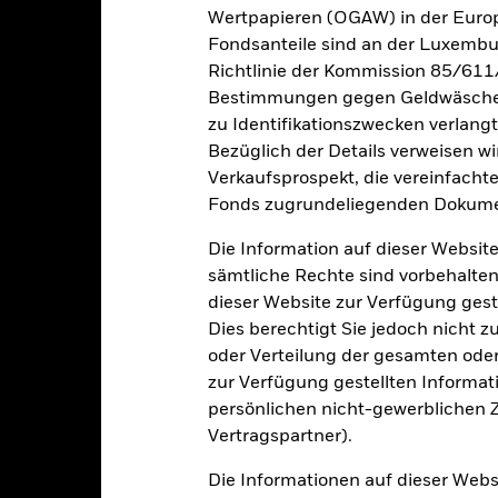
Wertpapieren (OGAW) in der Europ
esamtrendite (%)
Fondsanteile sind an der Luxembu
i der Berechnung wurden die laufenden Kosten abgezogen. Aus 
Richtlinie der Kommission 85/611
sgabeauf- und Rücknahmeabschläge.
Bestimmungen gegen Geldwäsche w
e aufgeführten Zahlen beziehen sich auf die Wertentwicklung in de
zu Identifikationszwecken verlangt
r Vergangenheit ist kein verlässlicher Indikator für die künftige Wer
Bezüglich der Details verweisen w
r Zukunft vollkommen anders entwickeln. Dies kann Ihnen helfen zu 
Verkaufsprospekt, die vereinfacht
rgangenheit verwaltet wurde.
e Wertentwicklung wird auf der Grundlage eines Nettoinventarwerts 
Fonds zugrundeliegenden Dokume
gezeigt, sofern vorhanden. Aufgrund von Währungsschwankungen k
Die Information auf dieser Website
sfallen, falls Sie in einer anderen Währung als derjenigen investiere
rgangenheit berechnet wurde.
Quelle:
Blackrock
sämtliche Rechte sind vorbehalten
dieser Website zur Verfügung gest
Dies berechtigt Sie jedoch nicht z
oder Verteilung der gesamten oder 
Wesentliche Risiken
zur Verfügung gestellten Informat
persönlichen nicht-gewerblichen Zw
Vertragspartner).
itrisikos und/oder der Ausfall eines Emittenten haben wesentlich
Die Informationen auf dieser Web
zinsliche Wertpapiere mit einem Rating unter Investment Grade sind