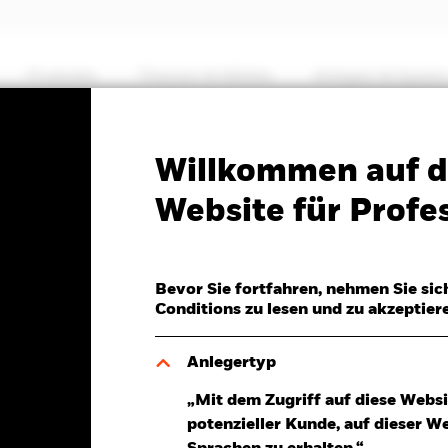
Produkte
Themen & Märkte
Anlegen & Sparen
PRIIP KID
SFDR Web Disclosure
Willkommen auf d
i Alternatives Growth
Website für Profes
Bevor Sie fortfahren, nehmen Sie sic
Conditions zu lesen und zu akzeptier
Anlegertyp
„Mit dem Zugriff auf diese Websi
potenzieller Kunde, auf dieser W