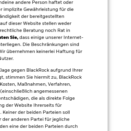
endeine andere Person haftet oder
ISIN
 implizite Gewährleistung für die
tändigkeit der bereitgestellten
LU3230562343
auf dieser Website stellen weder
rechtliche Beratung noch Rat in
LU3230562269
ten Sie,
dass einige unserer Internet-
terliegen. Die Beschränkungen sind
LU3016981949
 Wir übernehmen keinerlei Haftung für
utzer.
LU2875211463
e Klage gegen BlackRock aufgrund Ihrer
LU3016981436
t, stimmen Sie hiermit zu, BlackRock
e, Kosten, Maßnahmen, Verfahren,
LU2875211117
(einschließlich angemessenen
tschädigen, die als direkte Folge
LU2875211380
 der Website Ihrerseits für
LU3016981519
 Keiner der beiden Parteien soll
der anderen Partei für jegliche
LU2875211034
den eine der beiden Parteien durch