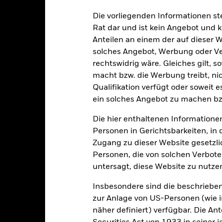
Die vorliegenden Informationen st
alrisiken.
Der Wert der Anlagen und die daraus entstandenen Ertr
Rat dar und ist kein Angebot und
n. Anleger erhalten den ursprünglich investierten Betrag eventuell 
Anteilen an einem der auf dieser 
solches Angebot, Werbung oder Vert
nds, einschließlich des Prospekts, werden Ihnen ausschließlich zu 
dacht. Die Bereitstellung des Prospekts stellt weder ein Angebot n
rechtswidrig wäre. Gleiches gilt, 
Rock hat nicht geprüft, ob die Anlage in dem Fonds im Hinblick auf 
macht bzw. die Werbung treibt, nic
 Es ist daher nicht möglich, eine Anlage direkt über BlackRock zu täti
Qualifikation verfügt oder soweit 
e eine Entscheidung über eine Investition in dieses Produkt und üb
ein solches Angebot zu machen bz
t einem gewissen Risiko verbunden. Der Wert von Anlagen und die mi
ger zurückerhalten als Sie ursprünglich investiert haben oder soga
Die hier enthaltenen Informationen
ft, ob diese Anlage im Hinblick auf Ihre persönlichen Bedürfnisse un
Personen in Gerichtsbarkeiten, in 
 beraten, ob das Produkt für Sie geeignet ist. BlackRock ist nicht in 
rnatives Growth Fund (der „Fonds“) hat eine Laufzeit von neunundneu
Zugang zu dieser Website gesetzlic
nlage in dem Fonds bietet begrenzte Liquidität und sollte als langf
Personen, die von solchen Verboten
Anleger, die nicht bereit oder in der Lage sind, ihr Kapital über ein
untersagt, diese Website zu nutze
nur bestimmten Kleinanlegern anzubieten. Die geeigneten Anleger
elt seine Anleger fair. Anleger in derselben Anteilsklasse werden g
Insbesondere sind die beschriebe
ds unterschiedliche Bedingungen gelten können. Ein ELTIF ist eine 
zur Anlage von US-Personen (wie 
mit der ELTIF-Verordnung sicherstellen, dass nur ein kleiner Teil i
näher definiert) verfügbar. Die A
iert wird. Der Fonds darf Derivate nur einsetzen, um gemäß seiner i