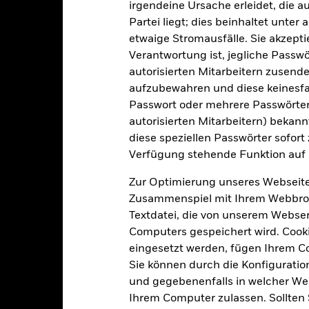
irgendeine Ursache erleidet, die a
EUR
116,94
30.Juni2026
Partei liegt; dies beinhaltet unte
etwaige Stromausfälle. Sie akzept
Verantwortung ist, jegliche Passwör
Previous
1
2
3
Next
autorisierten Mitarbeitern zusende
aufzubewahren und diese keinesfal
Passwort oder mehrere Passwörter
ormance-Szenarien für P
autorisierten Mitarbeitern) bekannt
diese speziellen Passwörter sofort
Verfügung stehende Funktion auf 
Zur Optimierung unseres Webseite
geprodukte für Kleinanleger und Versicherungsanlageprodukte (PRI
Zusammenspiel mit Ihrem Webbrowser
pothetischen Performance-Szenarien, die zeigen, wie sich das Pro
Textdatei, die von unserem Webserv
 Veröffentlichung vor. In den angeführten Zahlen sind sämtliche Ko
Computers gespeichert wird. Cookie
, die Sie an Ihren Berater oder Ihre Vertriebsstelle zahlen müssen. 
sich ebenfalls auf den am Ende erzielten Betrag auswirken kann. Wa
eingesetzt werden, fügen Ihrem 
n Marktentwicklung ab. Die künftige Marktentwicklung ist ungewiss
Sie können durch die Konfiguratio
ischen, mittleren und pessimistischen Szenarien, die Referenzindiz
und gegebenenfalls in welcher Wei
durchschnittliche und die beste Wertentwicklung des Produkts in de
Ihrem Computer zulassen. Sollten 