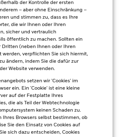
ußerhalb der Kontrolle der ersten
LU2875209996
r anderem – aber ohne Einschränkung –
ieren und stimmen zu, dass es Ihre
ter, die wir Ihnen oder Ihren
n, sicher und vertraulich
ls öffentlich zu machen. Sollten ein
 Dritten (neben Ihnen oder Ihren
RIIPs
 werden, verpflichten Sie sich hiermit,
 zu ändern, indem Sie die dafür zur
der Website verwenden.
nangebots setzen wir 'Cookies' im
IPs) schreibt die Methode zur
 ein. Ein 'Cookie' ist eine kleine
dukt unter bestimmten Bedingungen
er auf der Festplatte Ihres
sten des Produkts selbst enthalten,
s, die als Teil der Webtechnologie
Unberücksichtigt ist auch Ihre
s Sie bei diesem Produkt am Ende
Computersystem keinen Schaden zu.
 und lässt sich nicht mit Bestimmtheit
n Ihres Browsers selbst bestimmen, ob
es/Stellvertreter verwenden können,
se Sie den Einsatz von Cookies auf
n letzten zehn Jahren.
Sie sich dazu entscheiden, Cookies