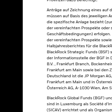
Provinzen dazu berechtigt.
Anträge auf Zeichnung eines auf 
Eckdaten
müssen auf Basis des jeweiligen 
die spezifische Anlage bezieht (zu
der vereinfachten Prospekte oder
Geschäftsbedingungen) erfolgen. 
EUR 588 337 590,88
Auflegung Anteilsklasse
der vereinfachten Prospekte sowie
Halbjahresberichtes für die Black
Währung der Reihe
31.März2025
BlackRock Strategic Funds (BSF) s
Anlageklasse
der Informationsstelle der BGF in
EUR
Laufende Gebühren
B.V. , Frankfurt Branch, Bockenh
Artikel 8
ISIN
Frankfurt am Main sowie bei den Za
2,50%
Deutschland ist die JP Morgan AG
Mindestsumme bei Erstanlag
Frankfurt am Main und in Österrei
15,00%
Gewinnverwendung
Österreich AG, A-1030 Wien, Am S
EUR 1,00
Rechtsform
Luxemburg
BlackRock Global Funds (BGF) und
Transaktionsabwicklung
sind in Luxemburg als Société d'In
BlackRock (Luxembourg) S.A.
Häufigkeit der Verkäufe
(SICAV) errichtet und als Organis