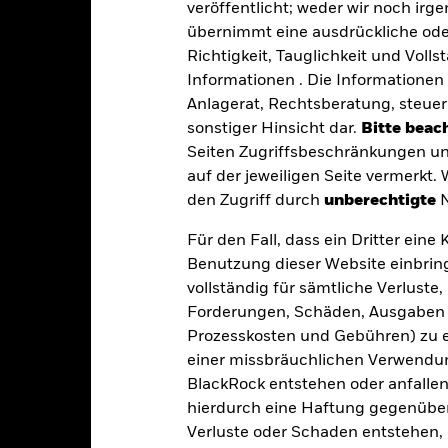
veröffentlicht; weder wir noch irg
Währung
NAV
NAV As Of
übernimmt eine ausdrückliche oder
Richtigkeit, Tauglichkeit und Volls
EUR
-
-
Informationen . Die Informationen 
Anlagerat, Rechtsberatung, steuer
EUR
-
-
sonstiger Hinsicht dar.
Bitte beach
Seiten Zugriffsbeschränkungen un
USD
-
-
auf der jeweiligen Seite vermerkt.
den Zugriff durch
unberechtigte
N
EUR
116,60
30.Juni2026
Für den Fall, dass ein Dritter ein
USD
-
-
Benutzung dieser Website einbring
vollständig für sämtliche Verlust
EUR
104,40
30.Juni2026
Forderungen, Schäden, Ausgaben 
Prozesskosten und Gebühren) zu en
EUR
115,90
30.Juni2026
einer missbräuchlichen Verwendung
USD
102,01
30.Juni2026
BlackRock entstehen oder anfallen.
hierdurch eine Haftung gegenüber 
EUR
104,33
30.Juni2026
Verluste oder Schaden entstehen, 