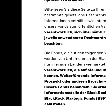
Sprachen zu erhalten.“
klung
Eckdaten
Fondsmanager
Bitte lesen Sie diese Seite zu Ihre
bestimmte gesetzliche Beschränku
Informationen enthält sowie Infor
tion aus Kapitalwachstum und Erträgen auf das Fondsvermögen die
unsere Fonds zum öffentlichen Ver
verantwortlich, sich über sämtli
jeweils anwendbaren Rechtsordnu
80 % seines Gesamtvermögens in den Eigenkapitalinstrumenten (z. 
beachten.
 China) haben oder dort einen überwiegenden Teil ihrer wirtschaftli
nehmen erfolgen, die in Märkten der Industrieländer ansässig sind
Die Fonds, die auf den folgenden
 ausüben und die einen Schwerpunkt ihrer Geschäftstätigkeit in de
werden von Unternehmen der Blac
nur in einigen Ländern vermarkte
eren aus Schwellenländern (ohne China) anlegen, indem er in Ameri
verantwortlich, die auf Sie und 
legt, die an Börsen und geregelten Märkten außerhalb von Schwelle
kennen. Weiterführende Informa
anzinstituten ausgegebene Anlagen, die ein Engagement in den ih
Prospekt oder anderen Broschüre
en.
unsere Fonds behandeln. Sie erh
Informationsstelle der BlackRoc
BlackRock Strategic Funds (BSF)
Zahlstellen.