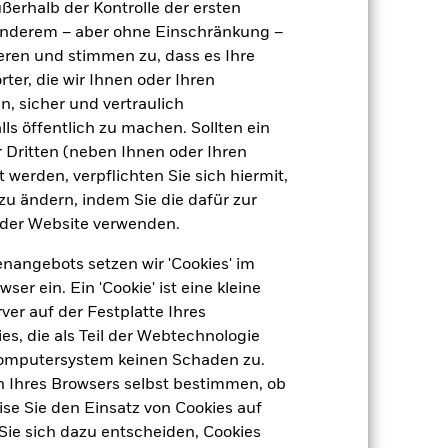
ußerhalb der Kontrolle der ersten
täglich, berechnet auf Basis von
r anderem – aber ohne Einschränkung –
Terminpreisen
ieren und stimmen zu, dass es Ihre
BP0VJT9
ter, die wir Ihnen oder Ihren
n, sicher und vertraulich
ls öffentlich zu machen. Sollten ein
 Dritten (neben Ihnen oder Ihren
 werden, verpflichten Sie sich hiermit,
 zu ändern, indem Sie die dafür zur
der Website verwenden.
-
nangebots setzen wir 'Cookies' im
 ein. Ein 'Cookie' ist eine kleine
21,18
er auf der Festplatte Ihres
s, die als Teil der Webtechnologie
Computersystem keinen Schaden zu.
n Ihres Browsers selbst bestimmen, ob
se Sie den Einsatz von Cookies auf
Sie sich dazu entscheiden, Cookies