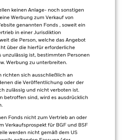
äge sind nicht garantiert und
ellen keinen Anlage- noch sonstigen
nicht zurück.
 keine Werbung zum Verkauf von
als Industrieländer. Weitere
Website genannten Fonds , soweit ein
rtragung von Vermögenswerten,
 nachhaltigkeitsbezogene Risiken.
rieb in einer Jurisdiktion
rsen beeinflusst werden. Weitere
soweit die Person, welche das Angebot
ige Unternehmensereignisse.
ht über die hierfür erforderliche
gsrisikos ein. Der Einsatz von
es unzulässig ist, bestimmten Personen
ng „Spill-over-Effekt“) für andere
w. Werbung zu unterbreiten.
emessene Verfahren zur Minderung
nter dem Namen des Fonds können
 richten sich ausschließlich an
herung sind durch den Begriff
denen die Veröffentlichung oder der
t Währungsabsicherung ist zudem auf
h zulässig und nicht verboten ist.
 betroffen sind, wird es ausdrücklich
amit verbundenen erzielten Ertrags
n.
ilung aus Wertpapierleihegeschäften
nen Fonds nicht zum Vertrieb an oder
im Verkaufsprospekt für BGF und BSF
Weniger anzeigen
nteile werden nicht gemäß dem US