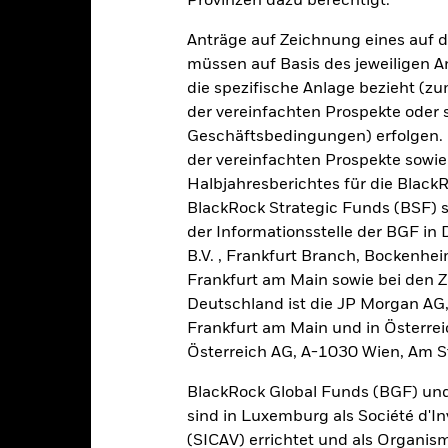
Provinzen dazu berechtigt.
alues
20
Anträge auf Zeichnung eines auf 
müssen auf Basis des jeweiligen 
die spezifische Anlage bezieht (zu
der vereinfachten Prospekte oder
10
Geschäftsbedingungen) erfolgen. 
der vereinfachten Prospekte sowie
Halbjahresberichtes für die Black
0
BlackRock Strategic Funds (BSF) s
2021
2022
2023
der Informationsstelle der BGF in
Gesamtrendite (%)
Einschränkung Be
B.V. , Frankfurt Branch, Bockenh
d of interactive chart.
Frankfurt am Main sowie bei den Za
Deutschland ist die JP Morgan AG
2021
2022
Frankfurt am Main und in Österrei
esamtrendite (%) EUR
Österreich AG, A-1030 Wien, Am S
inschränkung Benchmark 1 (%) USD
BlackRock Global Funds (BGF) und
i der Berechnung wurden die laufenden Kosten abgezogen. Aus 
sind in Luxemburg als Société d'In
sgabeauf- und Rücknahmeabschläge.
(SICAV) errichtet und als Organis