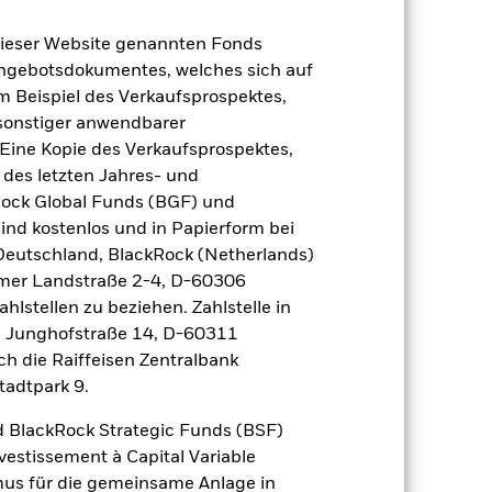
dieser Website genannten Fonds
Angebotsdokumentes, welches sich auf
m Beispiel des Verkaufsprospektes,
 sonstiger anwendbarer
Eine Kopie des Verkaufsprospektes,
 des letzten Jahres- und
Rock Global Funds (BGF) und
ind kostenlos und in Papierform bei
2024
2025
 Deutschland, BlackRock (Netherlands)
nchmark 1 (%)
eimer Landstraße 2-4, D-60306
hlstellen zu beziehen. Zahlstelle in
, Junghofstraße 14, D-60311
2023
2024
2025
ch die Raiffeisen Zentralbank
23,3
tadtpark 9.
33,6
 BlackRock Strategic Funds (BSF)
der Berechnung ausgenommen sind
vestissement à Capital Variable
mus für die gemeinsame Anlage in