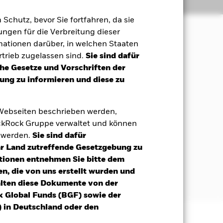
Positionen
Unterlagen
m Schutz, bevor Sie fortfahren, da sie
ngen für die Verbreitung dieser
mationen darüber, in welchen Staaten
 Erzielung einer maximalen
trieb zugelassen sind.
Sie sind dafür
che Gesetze und Vorschriften der
ng zu informieren und diese zu
B. Aktien) von Unternehmen an, die
chen Tätigkeit ausüben. Eine Anlage
 oder einen überwiegenden Teil ihrer
 Webseiten beschrieben werden,
n Märkten der Schwellenländer (ohne
kRock Gruppe verwaltet und können
t werden.
Sie sind dafür
can Depositary Receipts (ADRs) und
Ihr Land zutreffende Gesetzgebung zu
nländern notiert sind oder gehandelt
tionen entnehmen Sie bitte dem
nen zugrunde liegenden
n, die von uns erstellt wurden und
alten diese Dokumente von der
k Global Funds (BGF) sowie der
 in Deutschland oder den