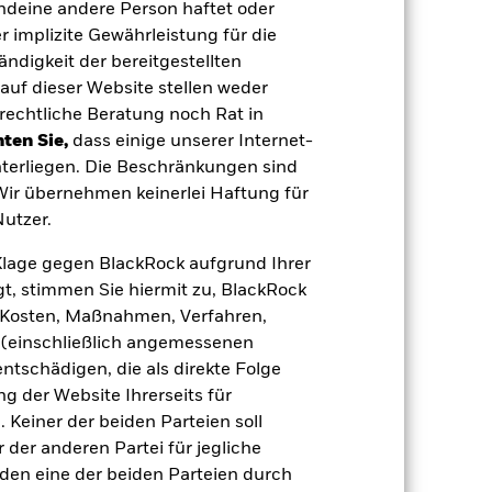
endeine andere Person haftet oder
 implizite Gewährleistung für die
tändigkeit der bereitgestellten
auf dieser Website stellen weder
rechtliche Beratung noch Rat in
ten Sie,
dass einige unserer Internet-
terliegen. Die Beschränkungen sind
13.Mai2024
 Wir übernehmen keinerlei Haftung für
EUR
utzer.
Aktien
e Klage gegen BlackRock aufgrund Ihrer
Andere
t, stimmen Sie hiermit zu, BlackRock
1,85%
e, Kosten, Maßnahmen, Verfahren,
(einschließlich angemessenen
LU2719174067
tschädigen, die als direkte Folge
e
USD 5 000,00
 der Website Ihrerseits für
Thesaurierend
 Keiner der beiden Parteien soll
der anderen Partei für jegliche
UCITS
den eine der beiden Parteien durch
Other Equity