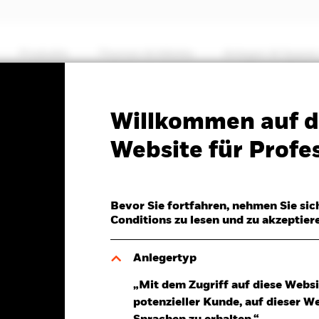
Produkte
Themen & Märkte
Anlegen & Sparen
PRIIP KID
Factsheet
Willkommen auf d
ets Ex-China Fund
Website für Profes
Bevor Sie fortfahren, nehmen Sie sic
Conditions zu lesen und zu akzeptier
 06.Aug.2026
UR -2,22 (-1,97%)
Anlegertyp
„Mit dem Zugriff auf diese Websi
potenzieller Kunde, auf dieser W