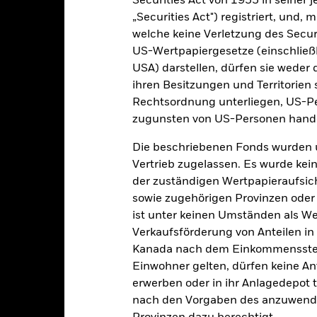
Securities Act von 1933 in seiner 
PRIIP KID
Factsheet
na Fund
„Securities Act") registriert, und,
Wertentwicklung
welche keine Verletzung des Secur
klung
Eckdaten
Fondsmanager
US-Wertpapiergesetze (einschließl
USA) darstellen, dürfen sie weder 
ihren Besitzungen und Territorien 
enditen
Rechtsordnung unterliegen, US-Pe
zugunsten von US-Personen hande
Kalenderjahr
Annualisiert
Kumulativ
Angaben 
Die beschriebenen Fonds wurden 
ge: 2024-04-30 00:00:00 to 2026-07-31 00:00:00.
Vertrieb zugelassen. Es wurde kei
: -60 to 120.
ese Grafik zeigt die Wertentwicklung des Produkts als prozentual
der zuständigen Wertpapieraufsic
tzten 1 Jahren gegenüber seiner Benchmark. Dies kann Ihnen helfe
sowie zugehörigen Provinzen oder T
r Vergangenheit verwaltet wurde, und ermöglicht einen Vergleic
ist unter keinen Umständen als W
art
Verkaufsförderung von Anteilen in
40
r chart with 2 data series.
Kanada nach dem Einkommenssteue
e chart has 1 X axis displaying categories.
e chart has 1 Y axis displaying Values. Range: 0 to 40.
Einwohner gelten, dürfen keine A
erwerben oder in ihr Anlagedepot t
30
nach den Vorgaben des anzuwende