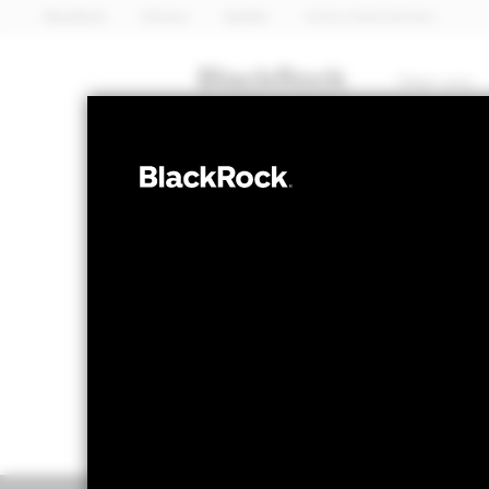
BlackRock
iShares
Aladdin
Unser Unternehmen
Über uns
AKTIEN
Emerging Mark
NAV per 06.Aug.2026
NAV per
EUR 110,37
E
52W-Bandbreite 72,85 - 126,57