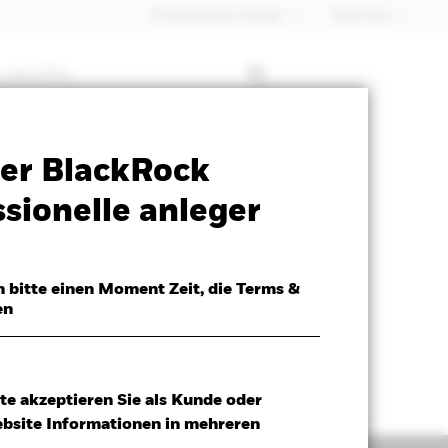
Professioneller Anleger
Õsterreich
 mit ETFs
Verkaufsprospekt
Herunterladen
er BlackRock
sionelle anleger
h bitte einen Moment Zeit, die Terms &
en
te akzeptieren Sie als Kunde oder
ebsite Informationen in mehreren