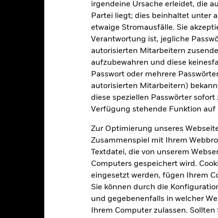
irgendeine Ursache erleidet, die a
BlackRock (Luxembourg) S.A.
Transaktionshäufigkeit
Partei liegt; dies beinhaltet unte
Transaktionsdatum +3 Tage
etwaige Stromausfälle. Sie akzept
SEDOL
BGEUAEA
Verantwortung ist, jegliche Passwör
autorisierten Mitarbeitern zusende
aufzubewahren und diese keinesfal
Portfoliomerkmale
Passwort oder mehrere Passwörter
autorisierten Mitarbeitern) bekannt
diese speziellen Passwörter sofort
Verfügung stehende Funktion auf 
69
Standardabweichung (3J)
Zur Optimierung unseres Webseite
Per -
Zusammenspiel mit Ihrem Webbrowser
-
KGV
Textdatei, die von unserem Webserv
Per 30.Juni2026
Computers gespeichert wird. Cookie
3,17
eingesetzt werden, fügen Ihrem 
Sie können durch die Konfiguratio
und gegebenenfalls in welcher Wei
Ihrem Computer zulassen. Sollten 