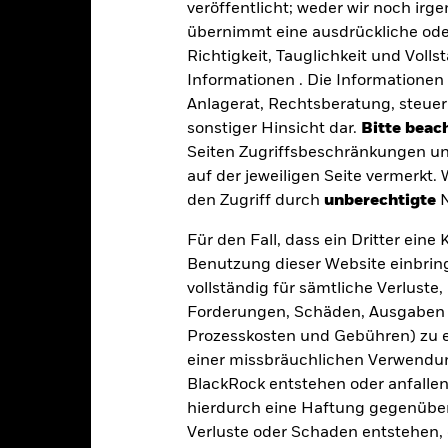
veröffentlicht; weder wir noch irg
übernimmt eine ausdrückliche oder
Richtigkeit, Tauglichkeit und Volls
Eckdaten
Informationen . Die Informationen 
Anlagerat, Rechtsberatung, steuer
sonstiger Hinsicht dar.
Bitte beach
Seiten Zugriffsbeschränkungen un
USD 360 513 220,92
Auflegung Anteilsklasse
auf der jeweiligen Seite vermerkt.
Währung der Reihe
den Zugriff durch
unberechtigte
N
13.Mai2024
Anlageklasse
Für den Fall, dass ein Dritter ein
USD
SFDR-Klassifizierung
Benutzung dieser Website einbring
SCI EM ex China 10-40 Index
Laufende Gebühren
vollständig für sämtliche Verlust
5,00%
Forderungen, Schäden, Ausgaben 
ISIN
Prozesskosten und Gebühren) zu en
1,50%
Mindestsumme bei Erstanlag
einer missbräuchlichen Verwendung
0,00%
Gewinnverwendung
BlackRock entstehen oder anfallen.
USD 1 000,00
hierdurch eine Haftung gegenüber 
Rechtsform
Luxemburg
Verluste oder Schaden entstehen, 
Morningstar-Kategorie