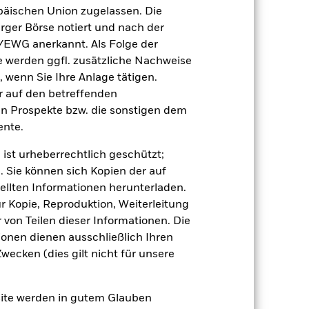
r Vergangenheit.
Die Wertentwicklung in
äischen Union zugelassen. Die
tentwicklung. Die Märkte könnten sich in
rger Börse notiert und nach der
beurteilen, wie der Fonds in der
/EWG anerkannt. Als Folge der
erden ggfl. zusätzliche Nachweise
(NIW) mit reinvestiertem Bruttoertrag
, wenn Sie Ihre Anlage tätigen.
ann Ihre Rendite höher oder geringer
n, in der die Wertentwicklung in der
ir auf den betreffenden
en Prospekte bzw. die sonstigen dem
nte.
 ist urheberrechtlich geschützt;
. Sie können sich Kopien der auf
ellten Informationen herunterladen.
ur Kopie, Reproduktion, Weiterleitung
von Teilen dieser Informationen. Die
Industrieländer. Weitere
ionen dienen ausschließlich Ihren
gung von Vermögenswerten, ausfallende
sbezogene Risiken.
Der Wert von Aktien
ecken (dies gilt nicht für unsere
 Weitere Einflussfaktoren sind
se.
 Vermögenswerten anbieten oder als
 für den Fonds führen.
Liquiditätsrisiko:
site werden in gutem Glauben
kaufen oder zu kaufen.