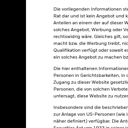
alrisiken.
Der Wert der Anlagen und die daraus entstandenen Ertr
Die vorliegenden Informationen st
n. Anleger erhalten den ursprünglich investierten Betrag eventuell 
Rat dar und ist kein Angebot und
 anfälliger gegenüber wirtschaftlichen oder politischen Störungen 
Anteilen an einem der auf dieser 
Liquiditätsrisiko“, Beschränkungen bei der Anlage in oder der Übe
ung von Wertpapieren bzw. verzögerte Zahlungen an den Fonds sowie
solches Angebot, Werbung oder Vert
ichen Papieren kann durch die täglichen Kursbewegungen an den Bö
rechtswidrig wäre. Gleiches gilt, 
us Politik und Wirtschaft sowie Unternehmensergebnisse und wicht
macht bzw. die Werbung treibt, nic
sicherung dieses Fonds setzen Derivate zur Absicherung des Währun
Qualifikation verfügt oder soweit 
nte ein potenzielles Risiko der Ansteckung (auch unter der Bezeichnu
ein solches Angebot zu machen bz
e Verwaltungsgesellschaft des Fonds wird sicherstellen, dass ang
 Anteilsklassen vorhanden sind. Über das Drop-Down-Feld direkt u
Die hier enthaltenen Informationen
in dem Fonds anzeigen lassen. Die Anteilsklassen mit Währungsabsic
Personen in Gerichtsbarkeiten, in 
e gekennzeichnet. Eine vollständige Liste aller Anteilsklassen mi
Zugang zu dieser Website gesetzlic
haft des Fonds erhältlich.
Personen, die von solchen Verboten
eschäfte tätigt, um Kosten zu senken, erhält der Fonds 62,5% des d
untersagt, diese Website zu nutze
 an BlackRock im Rahmen seiner Leihetätigkeit. Da die Ertragsaufte
verteuern, sind diese nicht in den laufenden Kosten enthalten.
Insbesondere sind die beschriebe
zur Anlage von US-Personen (wie 
näher definiert) verfügbar. Die A