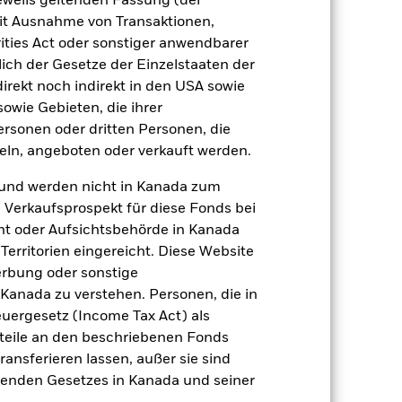
jeweils geltenden Fassung (der
Verkaufsprospekt
Herunterladen
 mit Ausnahme von Transaktionen,
ities Act oder sonstiger anwendbarer
Positionen
Unterlagen
ich der Gesetze der Einzelstaaten der
direkt noch indirekt in den USA sowie
sowie Gebieten, die ihrer
rsonen oder dritten Personen, die
ln, angeboten oder verkauft werden.
zu einzelnen Jahren
und werden nicht in Kanada zum
n Verkaufsprospekt für diese Fonds bei
er Verlust oder Gewinn pro Jahr in den
ht oder Aufsichtsbehörde in Kanada
n zu beurteilen, wie das Produkt in
erritorien eingereicht. Diese Website
h mit der Benchmark.
erbung oder sonstige
 Kanada zu verstehen. Personen, die in
rgesetz (Income Tax Act) als
nteile an den beschriebenen Fonds
ransferieren lassen, außer sie sind
nden Gesetzes in Kanada und seiner