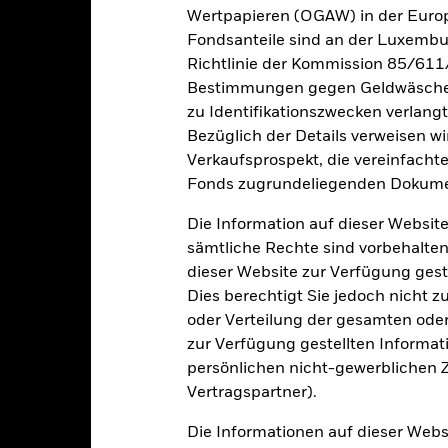
e aufgeführten Zahlen beziehen sich auf die Wertentwicklung in de
Wertpapieren (OGAW) in der Europ
r Vergangenheit ist kein verlässlicher Indikator für die künftige Wer
Fondsanteile sind an der Luxembu
r Zukunft vollkommen anders entwickeln. Dies kann Ihnen helfen zu 
Richtlinie der Kommission 85/611
rgangenheit verwaltet wurde.
Bestimmungen gegen Geldwäsche w
e Wertentwicklung wird auf der Grundlage eines Nettoinventarwerts 
zu Identifikationszwecken verlangt
gezeigt, sofern vorhanden. Aufgrund von Währungsschwankungen k
sfallen, falls Sie in einer anderen Währung als derjenigen investiere
Bezüglich der Details verweisen w
rgangenheit berechnet wurde.
Quelle:
Blackrock
Verkaufsprospekt, die vereinfacht
Fonds zugrundeliegenden Dokume
Die Information auf dieser Website
Wesentliche Risiken
sämtliche Rechte sind vorbehalten
dieser Website zur Verfügung gest
Dies berechtigt Sie jedoch nicht z
oder Verteilung der gesamten oder 
älliger gegenüber wirtschaftlichen oder politischen Störungen als 
zur Verfügung gestellten Informat
iditätsrisiko“, Beschränkungen bei der Anlage in oder der Übertra
eren bzw. verzögerte Zahlungen an den Fonds sowie nachhaltigkeit
persönlichen nicht-gewerblichen Zw
h die täglichen Kursbewegungen an den Börsen beeinflusst werden.
Vertragspartner).
sowie Unternehmensergebnisse und wichtige Unternehmensereignis
gkeit von Instituten, die Dienstleistungen wie die Verwahrung von
 Geschäften mit anderen Instrumenten auftreten, kann zu Verlusten
Die Informationen auf dieser Web
nicht genügend Käufer oder Verkäufer gibt, um Anlagen leicht zu ver