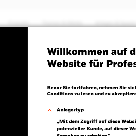
Produkte
Themen & Märkte
Anlegen & Sparen
PRIIP KID
Factsheet
Verkaufsprospekt
Willkommen auf d
et Fund
Website für Profes
Bevor Sie fortfahren, nehmen Sie sic
Conditions zu lesen und zu akzeptier
.Aug.2026
Morningstar Rating
D 0,12 (1,15%)
Anlegertyp
„Mit dem Zugriff auf diese Websi
potenzieller Kunde, auf dieser W