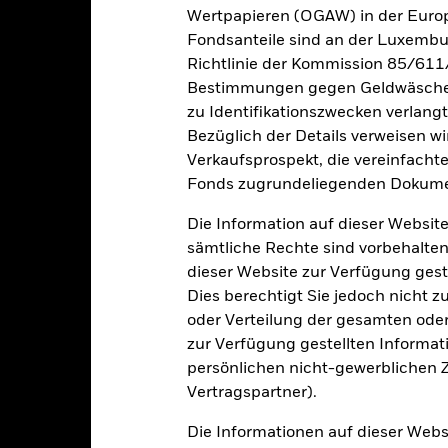
esamtrendite (%) USD
Wertpapieren (OGAW) in der Europ
Fondsanteile sind an der Luxembu
inschränkung Benchmark 1 (%) EUR
Richtlinie der Kommission 85/611
i der Berechnung wurden die laufenden Kosten abgezogen. Aus 
Bestimmungen gegen Geldwäsche w
sgabeauf- und Rücknahmeabschläge.
zu Identifikationszwecken verlangt
e aufgeführten Zahlen beziehen sich auf die Wertentwicklung in de
Bezüglich der Details verweisen w
r Vergangenheit ist kein verlässlicher Indikator für die künftige Wer
Verkaufsprospekt, die vereinfacht
r Zukunft vollkommen anders entwickeln. Dies kann Ihnen helfen zu 
Fonds zugrundeliegenden Dokume
rgangenheit verwaltet wurde.
e Wertentwicklung wird auf der Grundlage eines Nettoinventarwerts 
Die Information auf dieser Website
gezeigt, sofern vorhanden. Aufgrund von Währungsschwankungen k
sämtliche Rechte sind vorbehalten
sfallen, falls Sie in einer anderen Währung als derjenigen investiere
dieser Website zur Verfügung gest
rgangenheit berechnet wurde.
Quelle:
Blackrock
Dies berechtigt Sie jedoch nicht z
oder Verteilung der gesamten oder 
zur Verfügung gestellten Informat
Wesentliche Risiken
persönlichen nicht-gewerblichen Zw
Vertragspartner).
Die Informationen auf dieser Web