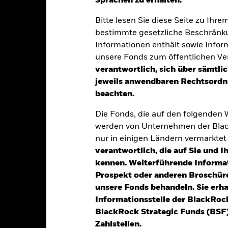
Sprachen zu erhalten.“
klung
Eckdaten
Fondsmanager
Bitte lesen Sie diese Seite zu Ihre
bestimmte gesetzliche Beschränku
Informationen enthält sowie Infor
tion aus Kapitalwachstum und Erträgen auf das Fondsvermögen die E
unsere Fonds zum öffentlichen Ver
ise, die den Grundsätzen für Anlagen in den Bereichen Umwelt, Sozi
verantwortlich, sich über sämtli
jeweils anwendbaren Rechtsordnu
der Umfang, in dem der Fonds in diese Anlageklassen investiert ist,
beachten.
s Anlageberaters (AB) liegen, uneingeschränkt variieren. Bei dere
usammengesetzten Referenzindex, bestehend aus dem MSCI World 
Die Fonds, die auf den folgenden
omberg Global Aggregate Bond Index hedged to EUR (50 %) („Index
werden von Unternehmen der Blac
nur in einigen Ländern vermarkte
egierungen, staatlichen Stellen, Unternehmen und supranationale
elativ niedrigen Rating oder Wertpapiere ohne Rating gehören.
verantwortlich, die auf Sie und 
kennen. Weiterführende Informa
Prospekt oder anderen Broschüre
unsere Fonds behandeln. Sie erh
Informationsstelle der BlackRoc
alrisiken.
Der Wert der Anlagen und die daraus entstandenen Ertr
BlackRock Strategic Funds (BSF)
n. Anleger erhalten den ursprünglich investierten Betrag eventuell 
Zahlstellen.