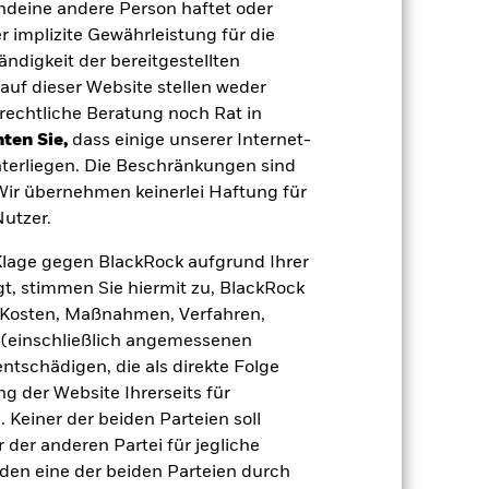
uf die Wertentwicklung von
endeine andere Person haftet oder
einem Risikoniveau führen.
Der Wert von
 implizite Gewährleistung für die
werden. Weitere Einflussfaktoren sind
sse.
Derivate können äußerst stark auf
tändigkeit der bereitgestellten
 Gewinnen erhöhen. Der Fondswert
auf dieser Website stellen weder
Derivate in großem Umfang oder auf
orderungen gelten. Das ESG-Screening
rechtliche Beratung noch Rat in
 Screening, negative Auswirkungen auf
ten Sie,
dass einige unserer Internet-
 Vermögenswerten anbieten oder als
terliegen. Die Beschränkungen sind
 für den Fonds führen.
Kreditrisiko:
 Wir übernehmen keinerlei Haftung für
 aus oder zahlt Kapital nicht zurück.
agen leicht zu verkaufen oder zu kaufen.
utzer.
e Klage gegen BlackRock aufgrund Ihrer
t, stimmen Sie hiermit zu, BlackRock
e, Kosten, Maßnahmen, Verfahren,
(einschließlich angemessenen
tschädigen, die als direkte Folge
 der Website Ihrerseits für
30.März2022
 Keiner der beiden Parteien soll
USD
der anderen Partei für jegliche
Multi-Asset
den eine der beiden Parteien durch