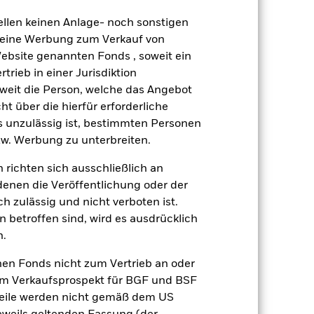
n auf die Wertentwicklung von
en zu einem Anstieg des Risikos
ellen keinen Anlage- noch sonstigen
den Börsen beeinträchtigt. Weitere
 keine Werbung zum Verkauf von
isse. Derivate können äußerst stark
Website genannten Fonds , soweit ein
luste und Gewinne steigern. Der
ßer sein, wenn auf umfassende oder
rieb in einer Jurisdiktion
enen Anforderungen unterliegen.
soweit die Person, welche das Angebot
r ESG-Leistungen des Fonds
ht über die hierfür erforderliche
r Investitionen des Fonds im
es unzulässig ist, bestimmten Personen
w. Werbung zu unterbreiten.
gsrisikos ein. Der Einsatz von
ng „Spill-over-Effekt“) für andere
 richten sich ausschließlich an
emessene Verfahren zur Minderung
nter dem Namen des Fonds können
denen die Veröffentlichung oder der
herung sind durch den Begriff
h zulässig und nicht verboten ist.
t Währungsabsicherung ist zudem auf
 betroffen sind, wird es ausdrücklich
n.
amit verbundenen erzielten Ertrags
nen Fonds nicht zum Vertrieb an oder
ilung aus Wertpapierleihegeschäften
im Verkaufsprospekt für BGF und BSF
nteile werden nicht gemäß dem US
Weniger anzeigen