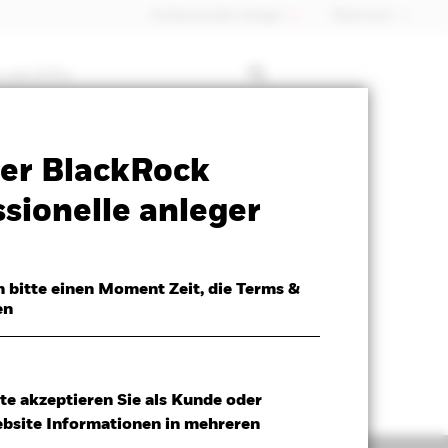
Professioneller Anleger
Õsterreich
 mit ETFs
SFDR Web Disclosure
Herunterladen
er BlackRock
sionelle anleger
h bitte einen Moment Zeit, die Terms &
en
te akzeptieren Sie als Kunde oder
ebsite Informationen in mehreren