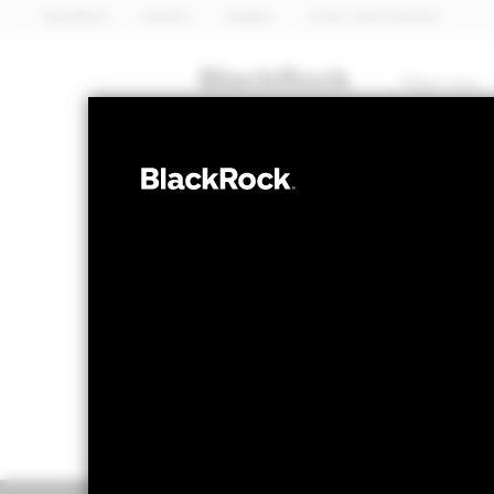
BlackRock
iShares
Aladdin
Unser Unternehmen
Über uns
MULTI-ASSET
ESG Multi-Ass
NAV per 05.Aug.2026
NAV per 05
USD 10,58
US
52W-Bandbreite 9,36 - 10,62