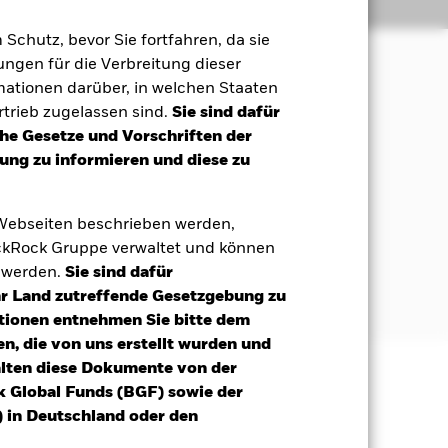
Positionen
Unterlagen
m Schutz, bevor Sie fortfahren, da sie
ngen für die Verbreitung dieser
mationen darüber, in welchen Staaten
rzielung einer Rendite auf Ihre
trieb zugelassen sind.
Sie sind dafür
ales und Governance (ESG) entspricht.
che Gesetze und Vorschriften der
ng zu informieren und diese zu
 kann je nach Marktbedingungen und
n Auswahl kann sich der AB zu Zwecken
Index hedged to EUR (25 %), dem
 Webseiten beschrieben werden,
“), beziehen.
kRock Gruppe verwaltet und können
t werden.
Sie sind dafür
n Einrichtungen ausgegeben werden.
Ihr Land zutreffende Gesetzgebung zu
tionen entnehmen Sie bitte dem
n, die von uns erstellt wurden und
alten diese Dokumente von der
k Global Funds (BGF) sowie der
äge sind nicht garantiert und
 in Deutschland oder den
nicht zurück.