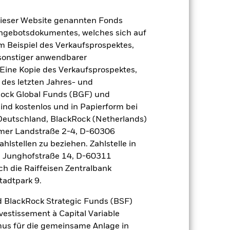
dieser Website genannten Fonds
Angebotsdokumentes, welches sich auf
m Beispiel des Verkaufsprospektes,
 sonstiger anwendbarer
Eine Kopie des Verkaufsprospektes,
 des letzten Jahres- und
Rock Global Funds (BGF) und
ind kostenlos und in Papierform bei
 Deutschland, BlackRock (Netherlands)
2024
2025
eimer Landstraße 2-4, D-60306
hlstellen zu beziehen. Zahlstelle in
nchmark 1 (%)
, Junghofstraße 14, D-60311
 erzielt, die nicht mehr gültig sind.
ch die Raiffeisen Zentralbank
tadtpark 9.
 sich in den Benchmark-Daten
 BlackRock Strategic Funds (BSF)
vestissement à Capital Variable
2023
2024
2025
mus für die gemeinsame Anlage in