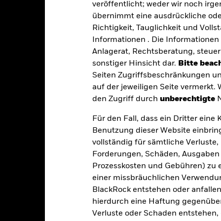
er der Ausfall eines Emittenten haben wesentliche Auswirkungen a
veröffentlicht; weder wir noch irg
elle oder effektive Herabstufungen der Kreditwürdigkeit können zu 
übernimmt eine ausdrückliche oder
nn durch die täglichen Kursbewegungen an den Börsen beeinflusst 
 sowie Unternehmensergebnisse und wichtige Unternehmensereigni
Richtigkeit, Tauglichkeit und Volls
den Vermögenswerts reagieren und das Ausmaß von Verlusten und
Informationen . Die Informationen 
kungen. Die Auswirkungen für den Fond können größer sein, wenn 
 Fonds kann Fonds ausschließen, für die keine ESG-bezogenen Anf
Anlagerat, Rechtsberatung, steuer
eduzieren. Dies kann, verglichen mit einem Fonds ohne ein solches
sonstiger Hinsicht dar.
Bitte beach
aben.
gkeit von Instituten, die Dienstleistungen wie die Verwahrung von
Seiten Zugriffsbeschränkungen un
 Geschäften mit anderen Instrumenten auftreten, kann zu Verlusten
auf der jeweiligen Seite vermerkt.
s vom Fonds gehaltenen Vermögensgegenstandes fällige Erträge nicht
bedeutet, dass es nicht genügend Käufer oder Verkäufer gibt, um Anl
den Zugriff durch
unberechtigte
N
Für den Fall, dass ein Dritter ein
Benutzung dieser Website einbring
Eckdaten
vollständig für sämtliche Verlust
Forderungen, Schäden, Ausgaben 
Prozesskosten und Gebühren) zu en
einer missbräuchlichen Verwendung
EUR 2 961 053 325,96
Auflegung Anteilsklasse
BlackRock entstehen oder anfallen.
Währung der Reihe
hierdurch eine Haftung gegenüber 
21.Dez.1998
Anlageklasse
Verluste oder Schaden entstehen, 
EUR