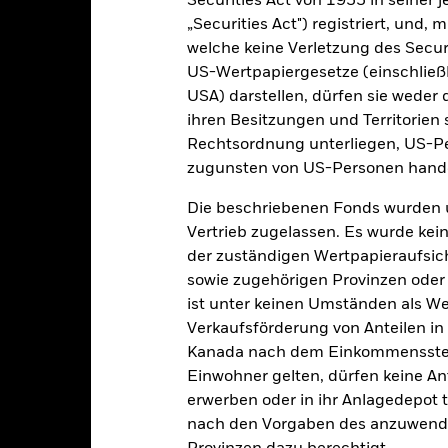
Securities Act von 1933 in seiner 
„Securities Act") registriert, und,
PRIIP KID
Factsheet
Verkaufsprospekt
S
welche keine Verletzung des Secur
US-Wertpapiergesetze (einschließl
Wertentwicklung
USA) darstellen, dürfen sie weder 
klung
Eckdaten
Fondsmanager
ihren Besitzungen und Territorien 
Rechtsordnung unterliegen, US-Pe
zugunsten von US-Personen hande
enditen
Die beschriebenen Fonds wurden 
Vertrieb zugelassen. Es wurde kei
Kalenderjahr
Annualisiert
Kumulativ
Angaben 
der zuständigen Wertpapieraufsic
ge: 2022-02-28 00:00:00 to 2026-07-31 00:00:00.
: -30 to 60.
sowie zugehörigen Provinzen oder T
ese Grafik zeigt die Wertentwicklung des Produkts als prozentual
ist unter keinen Umständen als W
tzten 3 Jahren gegenüber seiner Benchmark. Dies kann Ihnen helfe
r Vergangenheit verwaltet wurde, und ermöglicht einen Vergleic
Verkaufsförderung von Anteilen in
Kanada nach dem Einkommenssteue
art
14
r chart with 2 data series.
Einwohner gelten, dürfen keine A
e chart has 1 X axis displaying categories.
erwerben oder in ihr Anlagedepot t
e chart has 1 Y axis displaying Values. Range: 0 to 14.
12
nach den Vorgaben des anzuwende