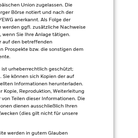
7,6
8,4
11,3
äischen Union zugelassen. Die
rger Börse notiert und nach der
12,0
13,3
7,3
/EWG anerkannt. Als Folge der
der Berechnung ausgenommen sind
erden ggfl. zusätzliche Nachweise
, wenn Sie Ihre Anlage tätigen.
r Vergangenheit.
Die Wertentwicklung in
ir auf den betreffenden
tentwicklung. Die Märkte könnten sich in
en Prospekte bzw. die sonstigen dem
beurteilen, wie der Fonds in der
nte.
(NIW) mit reinvestiertem Bruttoertrag
 ist urheberrechtlich geschützt;
ann Ihre Rendite höher oder geringer
. Sie können sich Kopien der auf
n, in der die Wertentwicklung in der
ellten Informationen herunterladen.
ur Kopie, Reproduktion, Weiterleitung
von Teilen dieser Informationen. Die
ionen dienen ausschließlich Ihren
ecken (dies gilt nicht für unsere
site werden in gutem Glauben