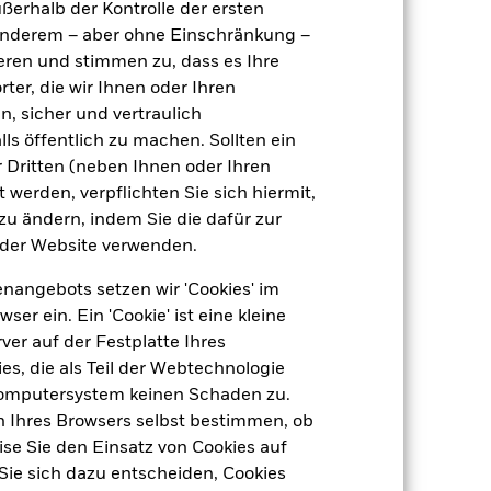
ußerhalb der Kontrolle der ersten
Artikel 8
r anderem – aber ohne Einschränkung –
1,54%
ieren und stimmen zu, dass es Ihre
LU2452424414
ter, die wir Ihnen oder Ihren
e
EUR 5 000,00
n, sicher und vertraulich
ls öffentlich zu machen. Sollten ein
Ausschüttung
 Dritten (neben Ihnen oder Ihren
UCITS
 werden, verpflichten Sie sich hiermit,
USD Moderate Allocation
 zu ändern, indem Sie die dafür zur
der Website verwenden.
täglich, berechnet auf Basis von
Terminpreisen
nangebots setzen wir 'Cookies' im
BNKTBQ0
 ein. Ein 'Cookie' ist eine kleine
er auf der Festplatte Ihres
s, die als Teil der Webtechnologie
Computersystem keinen Schaden zu.
n Ihres Browsers selbst bestimmen, ob
se Sie den Einsatz von Cookies auf
Sie sich dazu entscheiden, Cookies