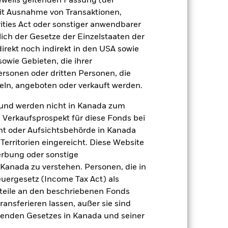
jeweils geltenden Fassung (der
 mit Ausnahme von Transaktionen,
FDR Web Disclosure
Herunterladen
ities Act oder sonstiger anwendbarer
ich der Gesetze der Einzelstaaten der
direkt noch indirekt in den USA sowie
Positionen
Unterlagen
sowie Gebieten, die ihrer
rsonen oder dritten Personen, die
ln, angeboten oder verkauft werden.
und werden nicht in Kanada zum
n Verkaufsprospekt für diese Fonds bei
zu einzelnen Jahren
ht oder Aufsichtsbehörde in Kanada
erritorien eingereicht. Diese Website
er Verlust oder Gewinn pro Jahr in den
erbung oder sonstige
n zu beurteilen, wie das Produkt in
h mit der Benchmark.
 Kanada zu verstehen. Personen, die in
rgesetz (Income Tax Act) als
nteile an den beschriebenen Fonds
ransferieren lassen, außer sie sind
nden Gesetzes in Kanada und seiner