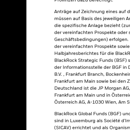
Provinzen dazu berechtigt.
10
Anträge auf Zeichnung eines auf 
8
alues
müssen auf Basis des jeweiligen 
die spezifische Anlage bezieht (zu
6
der vereinfachten Prospekte oder
Geschäftsbedingungen) erfolgen. 
4
der vereinfachten Prospekte sowie
Halbjahresberichtes für die Black
2
BlackRock Strategic Funds (BSF) s
der Informationsstelle der BGF in
0
2021
2022
2023
B.V. , Frankfurt Branch, Bockenh
Frankfurt am Main sowie bei den Za
Gesamtrendite (%)
Einschränkung Be
Deutschland ist die JP Morgan AG
d of interactive chart.
In dieser Zeit wurde die Wertentwicklung des Fonds unter Umständen
Frankfurt am Main und in Österrei
Österreich AG, A-1030 Wien, Am S
or 22.Nov.2024, verwendete der Fonds eine andere Benchmark, was
ederschlägt.
BlackRock Global Funds (BGF) und
sind in Luxemburg als Société d'In
2021
2022
(SICAV) errichtet und als Organis