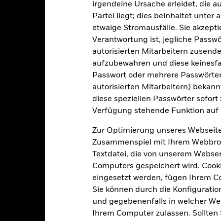
irgendeine Ursache erleidet, die a
SFDR-Klassifizierung
25% MSCI +25% MSCI HDG +
Partei liegt; dies beinhaltet unte
Laufende Gebühren
50% GBL AGG
etwaige Stromausfälle. Sie akzept
ISIN
5,00%
Verantwortung ist, jegliche Passwör
Mindestsumme bei Erstanlag
autorisierten Mitarbeitern zusende
1,20%
aufzubewahren und diese keinesfal
Gewinnverwendung
0,00%
Passwort oder mehrere Passwörter
Rechtsform
EUR 1 000,00
autorisierten Mitarbeitern) bekannt
Morningstar-Kategorie
Luxemburg
diese speziellen Passwörter sofort
Verfügung stehende Funktion auf 
Transaktionshäufigkeit
BlackRock (Luxembourg) S.A.
Transaktionsdatum +3 Tage
Zur Optimierung unseres Webseite
SEDOL
Zusammenspiel mit Ihrem Webbrowser
BGEMAAU
Textdatei, die von unserem Webserv
Computers gespeichert wird. Cookie
eingesetzt werden, fügen Ihrem 
Portfoliomerkmale
Sie können durch die Konfiguratio
und gegebenenfalls in welcher Wei
Ihrem Computer zulassen. Sollten 