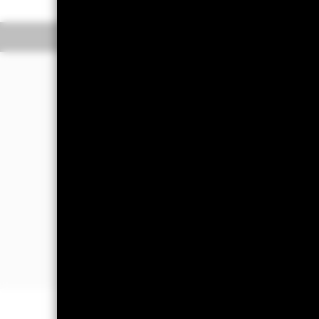
Überblick
Wertentwic
Investmentansatz
Der Fonds strebt durch eine Kombina
Anlage an, welche die Rendite der Ak
Aktivitäten beteiligt sind oder einen 
Umwelt, Soziales und Governance (E
Der Fonds wird passiv verwaltet und st
aus denen sich der MSCI World Scree
Die Anlagen des Fonds erfüllen zum 
ESG-Anforderungen des Index nicht erf
Anlageverwaltungsgesellschaft) möglic