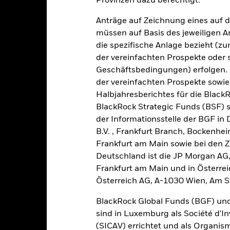
In dieser Zeit wurde die Wertentwicklung des Fonds unter Umständen
Provinzen dazu berechtigt.
or 09.Sep.2020, verwendete der Fonds eine andere Benchmark, was
Anträge auf Zeichnung eines auf 
ederschlägt.
müssen auf Basis des jeweiligen 
die spezifische Anlage bezieht (zu
2016
2017
2018
2019
2020
der vereinfachten Prospekte oder
Geschäftsbedingungen) erfolgen. 
esamtrendite (%) GBP
-2,8
22,9
12,8
der vereinfachten Prospekte sowie
Halbjahresberichtes für die Black
ergleichsindex (%)
-2,7
22,9
12,9
GBP
BlackRock Strategic Funds (BSF) s
der Informationsstelle der BGF in
i der Berechnung wurden die laufenden Kosten abgezogen. Aus 
sgabeauf- und Rücknahmeabschläge.
B.V. , Frankfurt Branch, Bockenh
Frankfurt am Main sowie bei den Za
e aufgeführten Zahlen beziehen sich auf die Wertentwicklung in de
Deutschland ist die JP Morgan AG
r Vergangenheit ist kein verlässlicher Indikator für die künftige Wer
Frankfurt am Main und in Österrei
r Zukunft vollkommen anders entwickeln. Dies kann Ihnen helfen zu 
Österreich AG, A-1030 Wien, Am S
rgangenheit verwaltet wurde.
e Wertentwicklung wird auf der Grundlage eines Nettoinventarwerts 
BlackRock Global Funds (BGF) und
gezeigt, sofern vorhanden. Aufgrund von Währungsschwankungen k
sfallen, falls Sie in einer anderen Währung als derjenigen investiere
sind in Luxemburg als Société d'In
rgangenheit berechnet wurde.
Quelle:
Blackrock
(SICAV) errichtet und als Organis