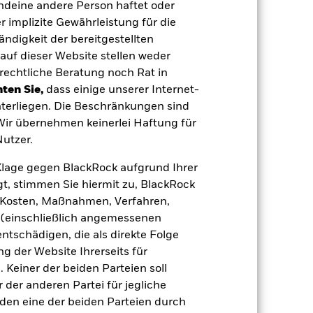
endeine andere Person haftet oder
USD
 implizite Gewährleistung für die
MSCI WORLD ESG SCREENED -
tändigkeit der bereitgestellten
Net GBP (GBP)
auf dieser Website stellen weder
0,00%
rechtliche Beratung noch Rat in
0,30%
ten Sie,
dass einige unserer Internet-
terliegen. Die Beschränkungen sind
0,00%
 Wir übernehmen keinerlei Haftung für
agen
GBP 10 000,00
utzer.
Irland
e Klage gegen BlackRock aufgrund Ihrer
BlackRock Asset Management
Ireland Limited
t, stimmen Sie hiermit zu, BlackRock
e, Kosten, Maßnahmen, Verfahren,
Transaktionsdatum +3 Tage
(einschließlich angemessenen
BDWETDD
tschädigen, die als direkte Folge
 der Website Ihrerseits für
 Keiner der beiden Parteien soll
der anderen Partei für jegliche
den eine der beiden Parteien durch