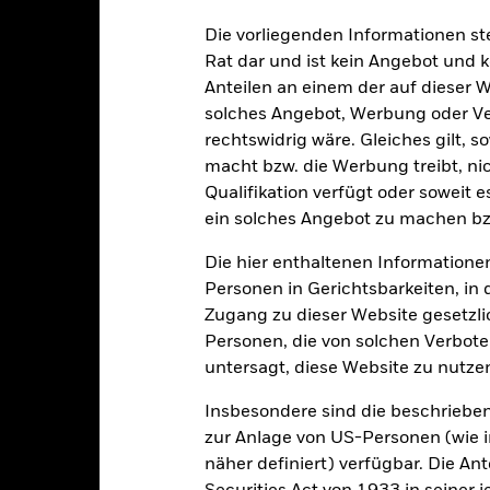
alrisiken.
Der Wert der Anlagen und die daraus entstandenen Ertr
Die vorliegenden Informationen st
n. Anleger erhalten den ursprünglich investierten Betrag eventuell 
ichen Papieren kann durch die täglichen Kursbewegungen an den Bö
Rat dar und ist kein Angebot und
us Politik und Wirtschaft sowie Unternehmensergebnisse und wicht
Anteilen an einem der auf dieser 
solches Angebot, Werbung oder Vert
rechtswidrig wäre. Gleiches gilt, 
macht bzw. die Werbung treibt, nic
PRIIP KID
Factsheet
SFDR Web 
Qualifikation verfügt oder soweit 
eened Index
ein solches Angebot zu machen bz
Herunterladen
Wertentwicklung
Die hier enthaltenen Informationen
klung
Eckdaten
Fondsmanager
Personen in Gerichtsbarkeiten, in 
Zugang zu dieser Website gesetzlic
enditen
Personen, die von solchen Verboten
untersagt, diese Website zu nutze
Kalenderjahr
Angaben zu einzelnen Jahren
Annualisi
Insbesondere sind die beschriebe
ge: 2017-05-01 00:00:00 to 2026-07-31 00:00:00.
: 0 to 240.
zur Anlage von US-Personen (wie 
ese Grafik zeigt die Wertentwicklung des Produkts als prozentual
näher definiert) verfügbar. Die A
tzten 8 Jahren gegenüber seiner Benchmark. Dies kann Ihnen helfe