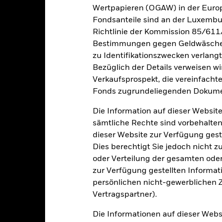
Wertpapieren (OGAW) in der Europ
Fondsanteile sind an der Luxembu
Richtlinie der Kommission 85/611
Wesentliche Risiken
Bestimmungen gegen Geldwäsche w
zu Identifikationszwecken verlangt
Bezüglich der Details verweisen w
Verkaufsprospekt, die vereinfacht
n Papieren kann durch die täglichen Kursbewegungen an den Börsen
olitik und Wirtschaft sowie Unternehmensergebnisse und wichtige
Fonds zugrundeliegenden Dokume
gkeit von Instituten, die Dienstleistungen wie die Verwahrung von
 Geschäften mit anderen Instrumenten auftreten, kann zu Verlusten
Die Information auf dieser Website
sämtliche Rechte sind vorbehalten
dieser Website zur Verfügung gest
Eckdaten
Dies berechtigt Sie jedoch nicht z
oder Verteilung der gesamten oder 
zur Verfügung gestellten Informat
persönlichen nicht-gewerblichen Zw
GBP 83 617 042
Fondsvermögen
Vertragspartner).
Per 06.Aug.2026
23.Juni2017
Auflegungsdatum des Fonds
Die Informationen auf dieser Web