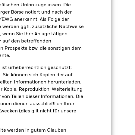
äischen Union zugelassen. Die
rger Börse notiert und nach der
/EWG anerkannt. Als Folge der
erden ggfl. zusätzliche Nachweise
, wenn Sie Ihre Anlage tätigen.
ir auf den betreffenden
en Prospekte bzw. die sonstigen dem
 beeinflusst werden. Weitere
 Unternehmensereignisse.
nte.
 Vermögenswerten anbieten oder als
 für den Fonds führen.
 ist urheberrechtlich geschützt;
. Sie können sich Kopien der auf
ellten Informationen herunterladen.
ur Kopie, Reproduktion, Weiterleitung
von Teilen dieser Informationen. Die
ionen dienen ausschließlich Ihren
ecken (dies gilt nicht für unsere
USD 5 185 256 625,18
10.Jän.2014
site werden in gutem Glauben