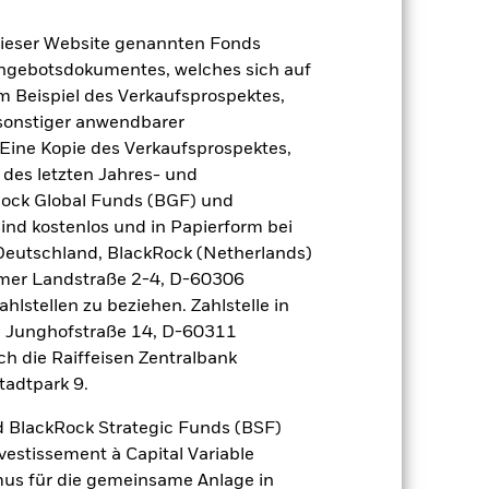
 erzielt, die nicht mehr gültig sind.
 sich in den Benchmark-Daten
dieser Website genannten Fonds
Angebotsdokumentes, welches sich auf
m Beispiel des Verkaufsprospektes,
2021
2022
2023
2024
2025
 sonstiger anwendbarer
Eine Kopie des Verkaufsprospektes,
23,3
-9,5
19,0
22,0
12,9
 des letzten Jahres- und
Rock Global Funds (BGF) und
23,3
-9,5
19,1
22,2
12,9
ind kostenlos und in Papierform bei
 Deutschland, BlackRock (Netherlands)
der Berechnung ausgenommen sind
eimer Landstraße 2-4, D-60306
hlstellen zu beziehen. Zahlstelle in
r Vergangenheit.
Die Wertentwicklung in
, Junghofstraße 14, D-60311
tentwicklung. Die Märkte könnten sich in
ch die Raiffeisen Zentralbank
beurteilen, wie der Fonds in der
tadtpark 9.
(NIW) mit reinvestiertem Bruttoertrag
 BlackRock Strategic Funds (BSF)
ann Ihre Rendite höher oder geringer
n, in der die Wertentwicklung in der
vestissement à Capital Variable
mus für die gemeinsame Anlage in