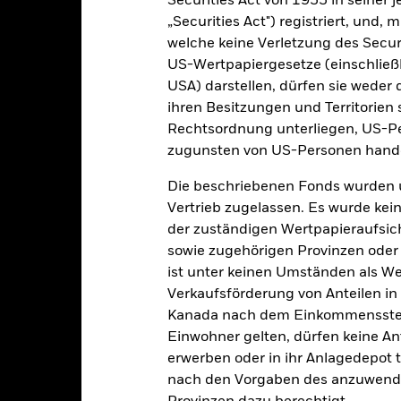
Securities Act von 1933 in seiner 
r Vergangenheit verwaltet wurde, und ermöglicht einen Vergleic
„Securities Act") registriert, und,
art
30
welche keine Verletzung des Secur
r chart with 2 data series.
e chart has 1 X axis displaying categories.
US-Wertpapiergesetze (einschließl
e chart has 1 Y axis displaying Values. Range: -20 to 30.
USA) darstellen, dürfen sie weder 
20
ihren Besitzungen und Territorien 
Rechtsordnung unterliegen, US-Pe
10
zugunsten von US-Personen hande
alues
Die beschriebenen Fonds wurden 
0
Vertrieb zugelassen. Es wurde kei
der zuständigen Wertpapieraufsic
sowie zugehörigen Provinzen oder T
-10
ist unter keinen Umständen als W
Verkaufsförderung von Anteilen in
Kanada nach dem Einkommenssteue
-20
2016
2017
2018
2019
2020
2021
Einwohner gelten, dürfen keine A
erwerben oder in ihr Anlagedepot t
Gesamtrendite (%)
Vergleichsi
nach den Vorgaben des anzuwende
d of interactive chart.