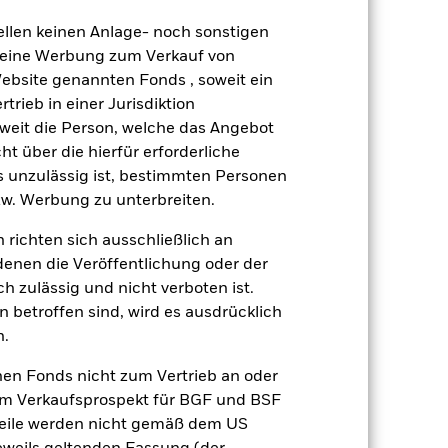
äge sind nicht garantiert und
ellen keinen Anlage- noch sonstigen
nicht zurück.
rsen beeinflusst werden. Weitere
 keine Werbung zum Verkauf von
ige Unternehmensereignisse.
Website genannten Fonds , soweit ein
rieb in einer Jurisdiktion
Weniger anzeigen
soweit die Person, welche das Angebot
ht über die hierfür erforderliche
Disclosure
Verkaufsprospekt
es unzulässig ist, bestimmten Personen
w. Werbung zu unterbreiten.
 richten sich ausschließlich an
Positionen
Unterlagen
denen die Veröffentlichung oder der
h zulässig und nicht verboten ist.
 betroffen sind, wird es ausdrücklich
n.
ert
Kumulativ
nen Fonds nicht zum Vertrieb an oder
im Verkaufsprospekt für BGF und BSF
er Verlust oder Gewinn pro Jahr in den
nteile werden nicht gemäß dem US
n zu beurteilen, wie das Produkt in