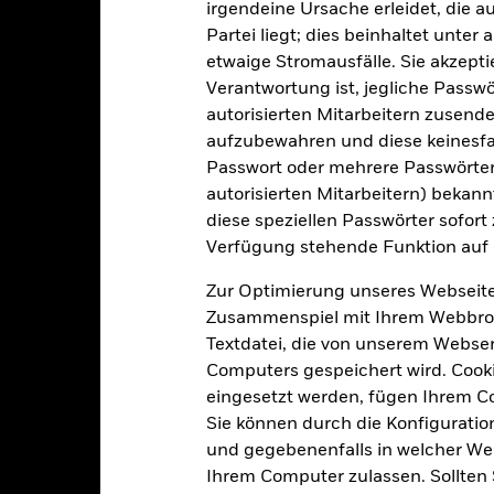
irgendeine Ursache erleidet, die a
Partei liegt; dies beinhaltet unte
etwaige Stromausfälle. Sie akzept
1 174
12 Monate nachlaufende
Verantwortung ist, jegliche Passwör
Dividendenausschüttungsren
autorisierten Mitarbeitern zusende
11,69%
Per 31.Juli2026
aufzubewahren und diese keinesfal
3J-Beta
Passwort oder mehrere Passwörter
26,61
Per 31.Juli2026
autorisierten Mitarbeitern) bekannt
KBV
diese speziellen Passwörter sofort
Per 30.Juni2026
Verfügung stehende Funktion auf 
Zur Optimierung unseres Webseite
Zusammenspiel mit Ihrem Webbrowser
Risikoindikator
Textdatei, die von unserem Webserv
Computers gespeichert wird. Cookie
eingesetzt werden, fügen Ihrem 
Sie können durch die Konfiguratio
4
1
2
3
5
6
7
und gegebenenfalls in welcher Wei
Ihrem Computer zulassen. Sollten 