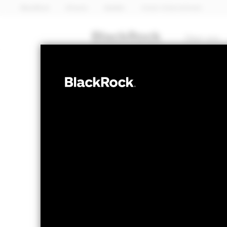
BlackRock
iShares
Aladdin
Unser Unternehmen
Über uns
AKTIEN
iShares Develo
Fund (IE)
NAV per 06.Aug.2026
NAV per 0
GBP 25,00
GB
52W-Bandbreite 20,65 - 25,03