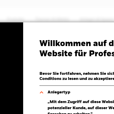
Produkte
Themen & Märkte
Anlegen & Sparen
PRIIP KID
Factsheet
SFDR Web Disclosure
Willkommen auf d
ped World Screened Inde
Website für Profes
Bevor Sie fortfahren, nehmen Sie sic
Conditions zu lesen und zu akzeptier
Anlegertyp
6.Aug.2026
Morningstar Rating
„Mit dem Zugriff auf diese Websi
P -0,01 (-0,05%)
potenzieller Kunde, auf dieser W