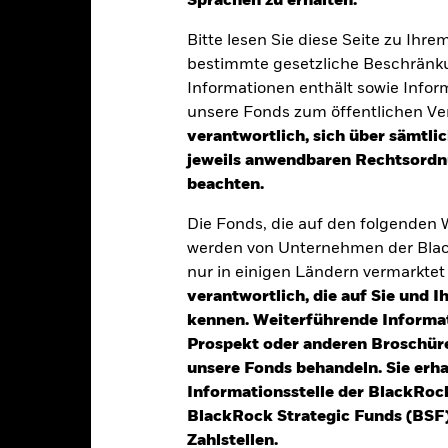
Sprachen zu erhalten.“
Bitte lesen Sie diese Seite zu Ihre
klung
Eckdaten
Fondsmanager
bestimmte gesetzliche Beschränku
Informationen enthält sowie Infor
unsere Fonds zum öffentlichen Ver
verantwortlich, sich über sämtli
tion aus Kapitalwachstum und Erträgen auf das Fondsvermögen die E
jeweils anwendbaren Rechtsordnu
tienmärkte der entwickelten Länder weltweit widerspiegelt, mit Au
beachten.
Großteil ihrer Umsätze und Erträge aus Aktivitäten erzielen, welche a
SG) nachteilige Auswirkungen haben können.
Die Fonds, die auf den folgenden
werden von Unternehmen der Blac
rebt an, soweit dies möglich und machbar ist, in die Eigenkapitalinst
nur in einigen Ländern vermarkte
ned Index (der „Index“) zusammensetzt.
verantwortlich, die auf Sie und 
Zeitpunkt des Kaufs die ESG-Anforderungen des Index. Der Fonds ka
kennen. Weiterführende Informa
üllen, bis die betreffenden Wertpapiere nicht mehr Teil des Index 
Prospekt oder anderen Broschüre
h und durchführbar ist, die Position zu liquidieren.
unsere Fonds behandeln. Sie erh
Informationsstelle der BlackRoc
BlackRock Strategic Funds (BSF)
Zahlstellen.