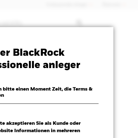
Professioneller Anleger
Õsterreich
 mit ETFs
Verkaufsprospekt
Herunterladen
er BlackRock
x
sionelle anleger
h bitte einen Moment Zeit, die Terms &
en
te akzeptieren Sie als Kunde oder
ebsite Informationen in mehreren