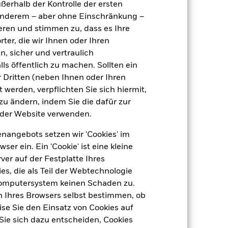
ußerhalb der Kontrolle der ersten
r anderem – aber ohne Einschränkung –
ieren und stimmen zu, dass es Ihre
1,02
ter, die wir Ihnen oder Ihren
dite
n, sicher und vertraulich
ls öffentlich zu machen. Sollten ein
1,00
 Dritten (neben Ihnen oder Ihren
 werden, verpflichten Sie sich hiermit,
4,24
 zu ändern, indem Sie die dafür zur
der Website verwenden.
nangebots setzen wir 'Cookies' im
 ein. Ein 'Cookie' ist eine kleine
er auf der Festplatte Ihres
s, die als Teil der Webtechnologie
Computersystem keinen Schaden zu.
n Ihres Browsers selbst bestimmen, ob
se Sie den Einsatz von Cookies auf
Sie sich dazu entscheiden, Cookies