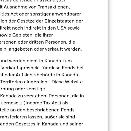
jeweils geltenden Fassung (der
h mit der Benchmark.
 mit Ausnahme von Transaktionen,
ities Act oder sonstiger anwendbarer
ich der Gesetze der Einzelstaaten der
direkt noch indirekt in den USA sowie
sowie Gebieten, die ihrer
rsonen oder dritten Personen, die
ln, angeboten oder verkauft werden.
und werden nicht in Kanada zum
n Verkaufsprospekt für diese Fonds bei
ht oder Aufsichtsbehörde in Kanada
erritorien eingereicht. Diese Website
erbung oder sonstige
 Kanada zu verstehen. Personen, die in
rgesetz (Income Tax Act) als
2022
2023
2024
2025
nteile an den beschriebenen Fonds
ransferieren lassen, außer sie sind
ndex (%)
nden Gesetzes in Kanada und seiner