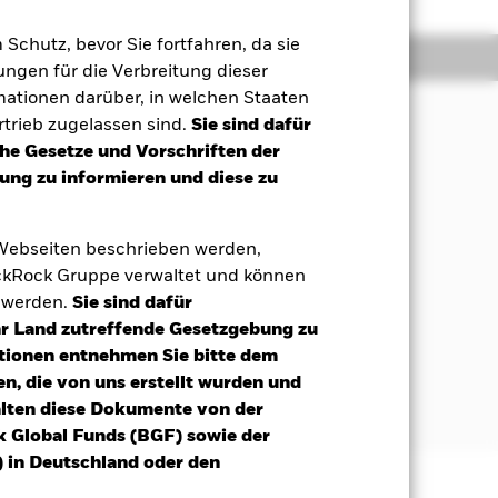
m Schutz, bevor Sie fortfahren, da sie
Positionen
Unterlagen
ngen für die Verbreitung dieser
mationen darüber, in welchen Staaten
trieb zugelassen sind.
Sie sind dafür
che Gesetze und Vorschriften der
rzielung einer Rendite aus Ihrer
ng zu informieren und diese zu
snahme von Unternehmen, die an
us einer Perspektive mit Sicht auf
 Webseiten beschrieben werden,
kRock Gruppe verwaltet und können
rumente (z. B. Aktien) zu investieren,
t werden.
Sie sind dafür
Ihr Land zutreffende Gesetzgebung zu
nn Wertpapiere halten, welche die
tionen entnehmen Sie bitte dem
sind und es (nach Ansicht der
n, die von uns erstellt wurden und
alten diese Dokumente von der
k Global Funds (BGF) sowie der
 in Deutschland oder den