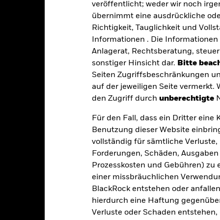
veröffentlicht; weder wir noch irg
GBP
Basiswährung
übernimmt eine ausdrückliche oder
Aktien
Vergleichsindex
Richtigkeit, Tauglichkeit und Volls
Artikel 8
Informationen . Die Informationen 
Max. Ausgabeaufschlag
Anlagerat, Rechtsberatung, steuer
0,15%
Managementgebühr
sonstiger Hinsicht dar.
Bitte beach
IE00BYZ8K068
Seiten Zugriffsbeschränkungen un
Benchmark-Erfolgsgebühr
GBP 100 000,00
auf der jeweiligen Seite vermerkt.
Mindestsumme bei Folgeanl
Ausschüttung
den Zugriff durch
unberechtigte
N
Domizil
UCITS
Für den Fall, dass ein Dritter ein
Verwaltungsgesellschaft
lobal Large-Cap Blend Equity
Benutzung dieser Website einbring
vollständig für sämtliche Verlust
glich, berechnet auf Basis von
Transaktionsabwicklung
Terminpreisen
Forderungen, Schäden, Ausgaben 
Bloomberg-Ticker
Prozesskosten und Gebühren) zu en
BYZ8K06
einer missbräuchlichen Verwendung
BlackRock entstehen oder anfallen.
hierdurch eine Haftung gegenüber 
Portfoliomerkmale
Verluste oder Schaden entstehen, 