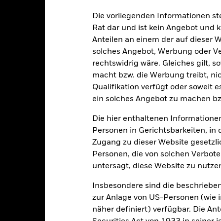
alrisiken.
Der Wert der Anlagen und die daraus entstandenen Ertr
Die vorliegenden Informationen st
n. Anleger erhalten den ursprünglich investierten Betrag eventuell 
ichen Papieren kann durch die täglichen Kursbewegungen an den Bö
Rat dar und ist kein Angebot und
us Politik und Wirtschaft sowie Unternehmensergebnisse und wicht
Anteilen an einem der auf dieser 
solches Angebot, Werbung oder Vert
rechtswidrig wäre. Gleiches gilt, 
macht bzw. die Werbung treibt, nic
PRIIP KID
Factsheet
SFDR Web 
Qualifikation verfügt oder soweit 
eened Index
ein solches Angebot zu machen bz
Herunterladen
Wertentwicklung
Die hier enthaltenen Informationen
klung
Eckdaten
Fondsmanager
Personen in Gerichtsbarkeiten, in 
Zugang zu dieser Website gesetzlic
enditen
Personen, die von solchen Verboten
untersagt, diese Website zu nutze
Kalenderjahr
Angaben zu einzelnen Jahren
Annualisi
Insbesondere sind die beschriebe
ge: 2017-05-01 00:00:00 to 2026-07-31 00:00:00.
: 0 to 240.
zur Anlage von US-Personen (wie 
ese Grafik zeigt die Wertentwicklung des Produkts als prozentual
näher definiert) verfügbar. Die A
tzten 8 Jahren gegenüber seiner Benchmark. Dies kann Ihnen helfe