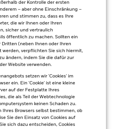
ußerhalb der Kontrolle der ersten
r anderem – aber ohne Einschränkung –
ieren und stimmen zu, dass es Ihre
1,02
ter, die wir Ihnen oder Ihren
dite
n, sicher und vertraulich
ls öffentlich zu machen. Sollten ein
1,00
 Dritten (neben Ihnen oder Ihren
 werden, verpflichten Sie sich hiermit,
4,24
 zu ändern, indem Sie die dafür zur
der Website verwenden.
nangebots setzen wir 'Cookies' im
 ein. Ein 'Cookie' ist eine kleine
er auf der Festplatte Ihres
s, die als Teil der Webtechnologie
Computersystem keinen Schaden zu.
n Ihres Browsers selbst bestimmen, ob
se Sie den Einsatz von Cookies auf
Sie sich dazu entscheiden, Cookies