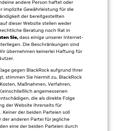
endeine andere Person haftet oder
USD
 implizite Gewährleistung für die
MSCI WORLD ESG SCREENED -
tändigkeit der bereitgestellten
Net GBP (GBP)
auf dieser Website stellen weder
0,00%
rechtliche Beratung noch Rat in
0,30%
ten Sie,
dass einige unserer Internet-
terliegen. Die Beschränkungen sind
0,00%
 Wir übernehmen keinerlei Haftung für
agen
GBP 10 000,00
utzer.
Irland
e Klage gegen BlackRock aufgrund Ihrer
BlackRock Asset Management
Ireland Limited
t, stimmen Sie hiermit zu, BlackRock
e, Kosten, Maßnahmen, Verfahren,
Transaktionsdatum +3 Tage
(einschließlich angemessenen
BDWETDD
tschädigen, die als direkte Folge
 der Website Ihrerseits für
 Keiner der beiden Parteien soll
der anderen Partei für jegliche
den eine der beiden Parteien durch