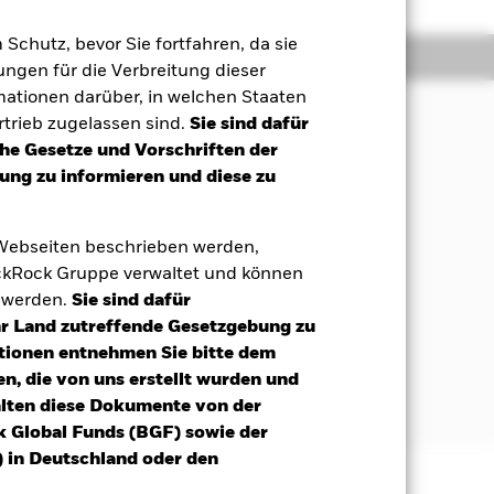
m Schutz, bevor Sie fortfahren, da sie
Positionen
Unterlagen
ngen für die Verbreitung dieser
mationen darüber, in welchen Staaten
trieb zugelassen sind.
Sie sind dafür
che Gesetze und Vorschriften der
rzielung einer Rendite aus Ihrer
ng zu informieren und diese zu
snahme von Unternehmen, die an
us einer Perspektive mit Sicht auf
 Webseiten beschrieben werden,
kRock Gruppe verwaltet und können
rumente (z. B. Aktien) zu investieren,
t werden.
Sie sind dafür
Ihr Land zutreffende Gesetzgebung zu
nn Wertpapiere halten, welche die
tionen entnehmen Sie bitte dem
sind und es (nach Ansicht der
n, die von uns erstellt wurden und
alten diese Dokumente von der
k Global Funds (BGF) sowie der
 in Deutschland oder den