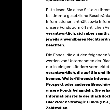
Sprachen zu erhalten.“
Bitte lesen Sie diese Seite zu Ihre
klung
Eckdaten
Fondsmanager
bestimmte gesetzliche Beschränku
Informationen enthält sowie Infor
unsere Fonds zum öffentlichen Ver
verantwortlich, sich über sämtli
tion aus Kapitalwachstum und Erträgen auf das Fondsvermögen die E
jeweils anwendbaren Rechtsordnu
tienmärkte der entwickelten Länder weltweit widerspiegelt, mit Au
beachten.
Großteil ihrer Umsätze und Erträge aus Aktivitäten erzielen, welche a
SG) nachteilige Auswirkungen haben können.
Die Fonds, die auf den folgenden
werden von Unternehmen der Blac
rebt an, soweit dies möglich und machbar ist, in die Eigenkapitalinst
nur in einigen Ländern vermarkte
ned Index (der „Index“) zusammensetzt.
verantwortlich, die auf Sie und 
Zeitpunkt des Kaufs die ESG-Anforderungen des Index. Der Fonds ka
kennen. Weiterführende Informa
üllen, bis die betreffenden Wertpapiere nicht mehr Teil des Index 
Prospekt oder anderen Broschüre
h und durchführbar ist, die Position zu liquidieren.
unsere Fonds behandeln. Sie erh
Informationsstelle der BlackRoc
BlackRock Strategic Funds (BSF)
Zahlstellen.