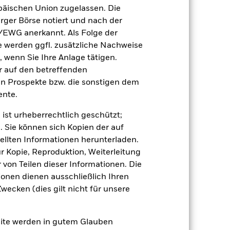
äischen Union zugelassen. Die
rger Börse notiert und nach der
/EWG anerkannt. Als Folge der
erden ggfl. zusätzliche Nachweise
, wenn Sie Ihre Anlage tätigen.
ir auf den betreffenden
en Prospekte bzw. die sonstigen dem
 beeinflusst werden. Weitere
 Unternehmensereignisse.
nte.
 Vermögenswerten anbieten oder als
 für den Fonds führen.
 ist urheberrechtlich geschützt;
. Sie können sich Kopien der auf
ellten Informationen herunterladen.
ur Kopie, Reproduktion, Weiterleitung
von Teilen dieser Informationen. Die
ionen dienen ausschließlich Ihren
ecken (dies gilt nicht für unsere
USD 5 185 256 625,18
10.Jän.2014
site werden in gutem Glauben