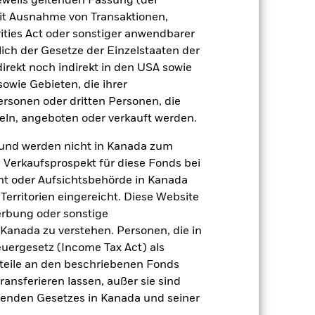
jeweils geltenden Fassung (der
h mit der Benchmark.
 mit Ausnahme von Transaktionen,
ities Act oder sonstiger anwendbarer
ich der Gesetze der Einzelstaaten der
direkt noch indirekt in den USA sowie
sowie Gebieten, die ihrer
rsonen oder dritten Personen, die
ln, angeboten oder verkauft werden.
und werden nicht in Kanada zum
n Verkaufsprospekt für diese Fonds bei
ht oder Aufsichtsbehörde in Kanada
erritorien eingereicht. Diese Website
erbung oder sonstige
 Kanada zu verstehen. Personen, die in
rgesetz (Income Tax Act) als
2022
2023
2024
2025
nteile an den beschriebenen Fonds
ransferieren lassen, außer sie sind
ndex (%)
nden Gesetzes in Kanada und seiner