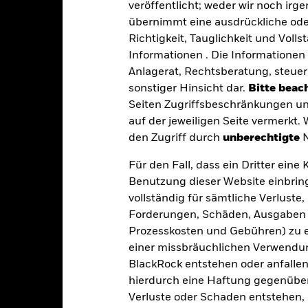
veröffentlicht; weder wir noch irg
GBP
Basiswährung
übernimmt eine ausdrückliche oder
Aktien
Vergleichsindex
Richtigkeit, Tauglichkeit und Volls
Artikel 8
Informationen . Die Informationen 
Max. Ausgabeaufschlag
Anlagerat, Rechtsberatung, steuer
0,15%
Managementgebühr
sonstiger Hinsicht dar.
Bitte beach
IE00BYZ8K068
Seiten Zugriffsbeschränkungen un
Benchmark-Erfolgsgebühr
GBP 100 000,00
auf der jeweiligen Seite vermerkt.
Mindestsumme bei Folgeanl
Ausschüttung
den Zugriff durch
unberechtigte
N
Domizil
UCITS
Für den Fall, dass ein Dritter ein
Verwaltungsgesellschaft
lobal Large-Cap Blend Equity
Benutzung dieser Website einbring
vollständig für sämtliche Verlust
glich, berechnet auf Basis von
Transaktionsabwicklung
Terminpreisen
Forderungen, Schäden, Ausgaben 
Bloomberg-Ticker
Prozesskosten und Gebühren) zu en
BYZ8K06
einer missbräuchlichen Verwendung
BlackRock entstehen oder anfallen.
hierdurch eine Haftung gegenüber 
Portfoliomerkmale
Verluste oder Schaden entstehen, 