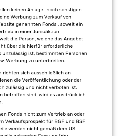
äge sind nicht garantiert und
ellen keinen Anlage- noch sonstigen
nicht zurück.
rsen beeinflusst werden. Weitere
 keine Werbung zum Verkauf von
ige Unternehmensereignisse.
Website genannten Fonds , soweit ein
rieb in einer Jurisdiktion
Weniger anzeigen
soweit die Person, welche das Angebot
ht über die hierfür erforderliche
Disclosure
Verkaufsprospekt
es unzulässig ist, bestimmten Personen
w. Werbung zu unterbreiten.
 richten sich ausschließlich an
Positionen
Unterlagen
denen die Veröffentlichung oder der
h zulässig und nicht verboten ist.
 betroffen sind, wird es ausdrücklich
n.
ert
Kumulativ
nen Fonds nicht zum Vertrieb an oder
im Verkaufsprospekt für BGF und BSF
er Verlust oder Gewinn pro Jahr in den
nteile werden nicht gemäß dem US
n zu beurteilen, wie das Produkt in