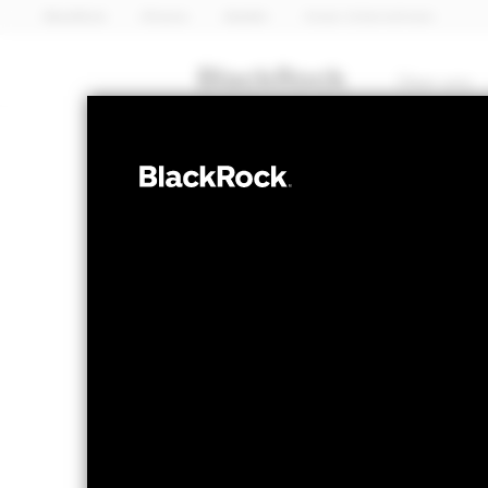
BlackRock
iShares
Aladdin
Unser Unternehmen
Über uns
AKTIEN
iShares Develo
Fund (IE)
NAV per 06.Aug.2026
NAV per 0
GBP 25,00
GB
52W-Bandbreite 20,65 - 25,03