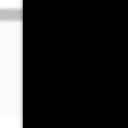
Überblick
Wertentwic
Investmentansatz
Der Fonds strebt durch eine Kombina
Anlage an, welche die Rendite der Ak
Aktivitäten beteiligt sind oder einen 
Umwelt, Soziales und Governance (E
Der Fonds wird passiv verwaltet und st
aus denen sich der MSCI World Scree
Die Anlagen des Fonds erfüllen zum 
ESG-Anforderungen des Index nicht erf
Anlageverwaltungsgesellschaft) möglic