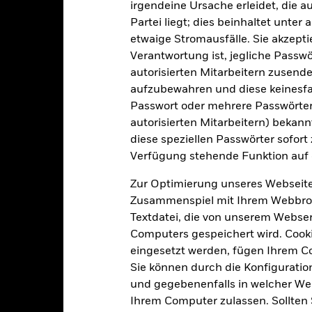
irgendeine Ursache erleidet, die a
Partei liegt; dies beinhaltet unte
etwaige Stromausfälle. Sie akzept
1 174
12 Monate nachlaufende
Verantwortung ist, jegliche Passwör
Dividendenausschüttungsren
autorisierten Mitarbeitern zusende
11,69%
Per 31.Juli2026
aufzubewahren und diese keinesfal
3J-Beta
Passwort oder mehrere Passwörter
26,61
Per 31.Juli2026
autorisierten Mitarbeitern) bekannt
KBV
diese speziellen Passwörter sofort
Per 30.Juni2026
Verfügung stehende Funktion auf 
Zur Optimierung unseres Webseite
Zusammenspiel mit Ihrem Webbrowser
Risikoindikator
Textdatei, die von unserem Webserv
Computers gespeichert wird. Cookie
eingesetzt werden, fügen Ihrem 
Sie können durch die Konfiguratio
4
1
2
3
5
6
7
und gegebenenfalls in welcher Wei
Ihrem Computer zulassen. Sollten 