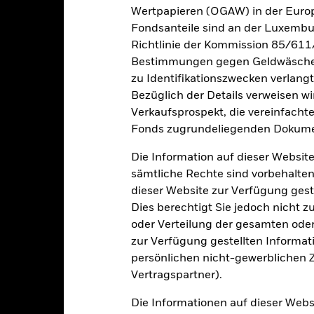
Wertpapieren (OGAW) in der Europ
Fondsanteile sind an der Luxembu
Richtlinie der Kommission 85/611
Wesentliche Risiken
Bestimmungen gegen Geldwäsche w
zu Identifikationszwecken verlangt
Bezüglich der Details verweisen w
Verkaufsprospekt, die vereinfacht
n Papieren kann durch die täglichen Kursbewegungen an den Börsen
olitik und Wirtschaft sowie Unternehmensergebnisse und wichtige
Fonds zugrundeliegenden Dokume
gkeit von Instituten, die Dienstleistungen wie die Verwahrung von
 Geschäften mit anderen Instrumenten auftreten, kann zu Verlusten
Die Information auf dieser Website
sämtliche Rechte sind vorbehalten
dieser Website zur Verfügung gest
Eckdaten
Dies berechtigt Sie jedoch nicht z
oder Verteilung der gesamten oder 
zur Verfügung gestellten Informat
persönlichen nicht-gewerblichen Zw
GBP 83 617 042
Fondsvermögen
Vertragspartner).
Per 06.Aug.2026
23.Juni2017
Auflegungsdatum des Fonds
Die Informationen auf dieser Web