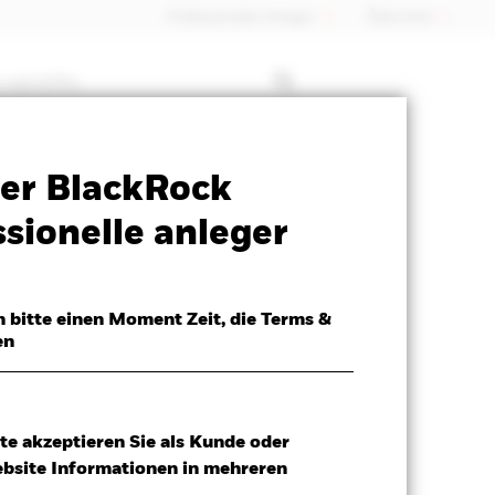
Professioneller Anleger
Õsterreich
 mit ETFs
Verkaufsprospekt
Herunterladen
er BlackRock
x
sionelle anleger
h bitte einen Moment Zeit, die Terms &
en
te akzeptieren Sie als Kunde oder
ebsite Informationen in mehreren