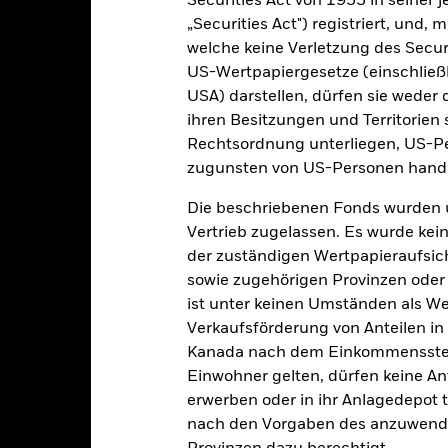
Securities Act von 1933 in seiner 
r Vergangenheit verwaltet wurde, und ermöglicht einen Vergleic
„Securities Act") registriert, und,
art
30
welche keine Verletzung des Secur
r chart with 2 data series.
e chart has 1 X axis displaying categories.
US-Wertpapiergesetze (einschließl
e chart has 1 Y axis displaying Values. Range: -20 to 30.
USA) darstellen, dürfen sie weder 
20
ihren Besitzungen und Territorien 
Rechtsordnung unterliegen, US-Pe
10
zugunsten von US-Personen hande
alues
Die beschriebenen Fonds wurden 
0
Vertrieb zugelassen. Es wurde kei
der zuständigen Wertpapieraufsic
sowie zugehörigen Provinzen oder T
-10
ist unter keinen Umständen als W
Verkaufsförderung von Anteilen in
Kanada nach dem Einkommenssteue
-20
2016
2017
2018
2019
2020
2021
Einwohner gelten, dürfen keine A
erwerben oder in ihr Anlagedepot t
Gesamtrendite (%)
Vergleichsi
nach den Vorgaben des anzuwende
d of interactive chart.