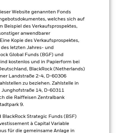
 erzielt, die nicht mehr gültig sind.
 sich in den Benchmark-Daten
dieser Website genannten Fonds
Angebotsdokumentes, welches sich auf
m Beispiel des Verkaufsprospektes,
2021
2022
2023
2024
2025
 sonstiger anwendbarer
Eine Kopie des Verkaufsprospektes,
23,3
-9,5
19,0
22,0
12,9
 des letzten Jahres- und
Rock Global Funds (BGF) und
23,3
-9,5
19,1
22,2
12,9
ind kostenlos und in Papierform bei
 Deutschland, BlackRock (Netherlands)
der Berechnung ausgenommen sind
eimer Landstraße 2-4, D-60306
hlstellen zu beziehen. Zahlstelle in
r Vergangenheit.
Die Wertentwicklung in
, Junghofstraße 14, D-60311
tentwicklung. Die Märkte könnten sich in
ch die Raiffeisen Zentralbank
beurteilen, wie der Fonds in der
tadtpark 9.
(NIW) mit reinvestiertem Bruttoertrag
 BlackRock Strategic Funds (BSF)
ann Ihre Rendite höher oder geringer
n, in der die Wertentwicklung in der
vestissement à Capital Variable
mus für die gemeinsame Anlage in