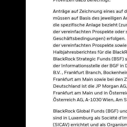
In dieser Zeit wurde die Wertentwicklung des Fonds unter Umständen
Provinzen dazu berechtigt.
or 09.Sep.2020, verwendete der Fonds eine andere Benchmark, was
Anträge auf Zeichnung eines auf 
ederschlägt.
müssen auf Basis des jeweiligen 
die spezifische Anlage bezieht (zu
2016
2017
2018
2019
2020
der vereinfachten Prospekte oder
Geschäftsbedingungen) erfolgen. 
esamtrendite (%) GBP
-2,8
22,9
12,8
der vereinfachten Prospekte sowie
Halbjahresberichtes für die Black
ergleichsindex (%)
-2,7
22,9
12,9
GBP
BlackRock Strategic Funds (BSF) s
der Informationsstelle der BGF in
i der Berechnung wurden die laufenden Kosten abgezogen. Aus 
sgabeauf- und Rücknahmeabschläge.
B.V. , Frankfurt Branch, Bockenh
Frankfurt am Main sowie bei den Za
e aufgeführten Zahlen beziehen sich auf die Wertentwicklung in de
Deutschland ist die JP Morgan AG
r Vergangenheit ist kein verlässlicher Indikator für die künftige Wer
Frankfurt am Main und in Österrei
r Zukunft vollkommen anders entwickeln. Dies kann Ihnen helfen zu 
Österreich AG, A-1030 Wien, Am S
rgangenheit verwaltet wurde.
e Wertentwicklung wird auf der Grundlage eines Nettoinventarwerts 
BlackRock Global Funds (BGF) und
gezeigt, sofern vorhanden. Aufgrund von Währungsschwankungen k
sfallen, falls Sie in einer anderen Währung als derjenigen investiere
sind in Luxemburg als Société d'In
rgangenheit berechnet wurde.
Quelle:
Blackrock
(SICAV) errichtet und als Organis