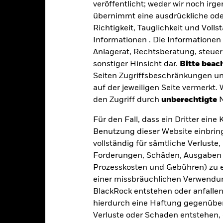
lds ausschöpfen. Schwellenmärkte sind im Allgemeinen anfälliger ge
veröffentlicht; weder wir noch irg
ärkte.
übernimmt eine ausdrückliche oder
gkeit von Instituten, die Dienstleistungen wie die Verwahrung von
 Geschäften mit anderen Instrumenten auftreten, kann zu Verlusten
Richtigkeit, Tauglichkeit und Volls
s vom Fonds gehaltenen Vermögensgegenstandes fällige Erträge nicht
Informationen . Die Informationen 
bedeutet, dass es nicht genügend Käufer oder Verkäufer gibt, um Anl
Anlagerat, Rechtsberatung, steuer
sonstiger Hinsicht dar.
Bitte beach
Seiten Zugriffsbeschränkungen un
Eckdaten
auf der jeweiligen Seite vermerkt.
den Zugriff durch
unberechtigte
N
Für den Fall, dass ein Dritter ein
USD 493 213 548,41
Auflegung Anteilsklasse
Benutzung dieser Website einbring
Währung der Reihe
vollständig für sämtliche Verlust
29.Feb.2016
Forderungen, Schäden, Ausgaben 
Anlageklasse
USD
Prozesskosten und Gebühren) zu en
SFDR-Klassifizierung
einer missbräuchlichen Verwendung
 month SOFR Compounded in
Laufende Gebühren
Arrears + ISDA spread (USD)
BlackRock entstehen oder anfallen.
hierdurch eine Haftung gegenüber 
ISIN
0,00%
Verluste oder Schaden entstehen, 
Mindestsumme bei Erstanlag
0,55%