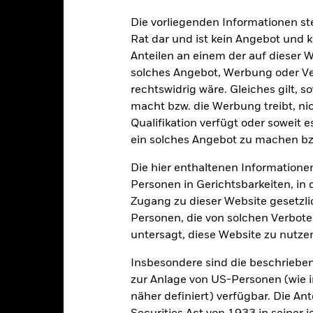
schen Risiken unter dem Bereich:
Rechtliche Hinweise
.
sicherung dieses Fonds setzen Derivate zur Absicherung des Währun
Die vorliegenden Informationen st
nte ein potenzielles Risiko der Ansteckung (auch unter der Bezeichnu
Rat dar und ist kein Angebot und
e Verwaltungsgesellschaft des Fonds wird sicherstellen, dass ang
Anteilen an einem der auf dieser 
 Anteilsklassen vorhanden sind. Über das Drop-Down-Feld direkt u
solches Angebot, Werbung oder Vert
in dem Fonds anzeigen lassen. Die Anteilsklassen mit Währungsabsic
e gekennzeichnet. Eine vollständige Liste aller Anteilsklassen mi
rechtswidrig wäre. Gleiches gilt, 
haft des Fonds erhältlich.
macht bzw. die Werbung treibt, nic
Qualifikation verfügt oder soweit 
eschäfte tätigt, um Kosten zu senken, erhält der Fonds 62,5% des d
ein solches Angebot zu machen bz
 an BlackRock im Rahmen seiner Leihetätigkeit. Da die Ertragsaufte
verteuern, sind diese nicht in den laufenden Kosten enthalten.
Die hier enthaltenen Informationen
Personen in Gerichtsbarkeiten, in 
Zugang zu dieser Website gesetzlic
Personen, die von solchen Verboten
PRIIP KID
Factsheet
Factor Absolute Return
untersagt, diese Website zu nutze
Herunterladen
Wertentwicklung
Insbesondere sind die beschriebe
ntwicklung
zur Anlage von US-Personen (wie 
Eckdaten
Fondsmana
näher definiert) verfügbar. Die A