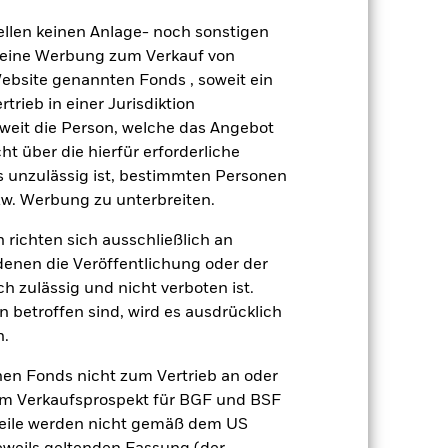
gsrisikos ein. Der Einsatz von
ellen keinen Anlage- noch sonstigen
ng „Spill-over-Effekt“) für andere
 keine Werbung zum Verkauf von
emessene Verfahren zur Minderung
Website genannten Fonds , soweit ein
nter dem Namen des Fonds können
rieb in einer Jurisdiktion
herung sind durch den Begriff
t Währungsabsicherung ist zudem auf
soweit die Person, welche das Angebot
ht über die hierfür erforderliche
es unzulässig ist, bestimmten Personen
amit verbundenen erzielten Ertrags
w. Werbung zu unterbreiten.
ilung aus Wertpapierleihegeschäften
 richten sich ausschließlich an
Weniger anzeigen
denen die Veröffentlichung oder der
h zulässig und nicht verboten ist.
 betroffen sind, wird es ausdrücklich
Verkaufsprospekt
n.
nen Fonds nicht zum Vertrieb an oder
im Verkaufsprospekt für BGF und BSF
ger
Unterlagen
nteile werden nicht gemäß dem US