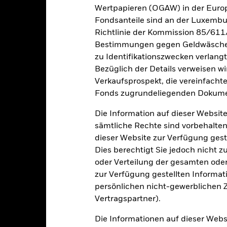
r Vergangenheit ist kein verlässlicher Indikator für die künftige Wer
Wertpapieren (OGAW) in der Europ
r Zukunft vollkommen anders entwickeln. Dies kann Ihnen helfen zu 
Fondsanteile sind an der Luxembu
rgangenheit verwaltet wurde.
Richtlinie der Kommission 85/611
e Wertentwicklung wird auf der Grundlage eines Nettoinventarwerts 
Bestimmungen gegen Geldwäsche w
gezeigt, sofern vorhanden. Aufgrund von Währungsschwankungen k
zu Identifikationszwecken verlangt
sfallen, falls Sie in einer anderen Währung als derjenigen investiere
rgangenheit berechnet wurde.
Bezüglich der Details verweisen w
Quelle:
Blackrock
Verkaufsprospekt, die vereinfacht
Fonds zugrundeliegenden Dokume
Wesentliche Risiken
Die Information auf dieser Website
sämtliche Rechte sind vorbehalten
dieser Website zur Verfügung gest
Dies berechtigt Sie jedoch nicht z
ezogenen Wertpapieren kann durch die täglichen Kursbewegungen a
oder Verteilung der gesamten oder 
n kann durch Änderungen von Zinssätzen und Kreditrisiken sowie dur
influsst werden. Festverzinsliche Wertpapiere mit einem Rating un
zur Verfügung gestellten Informat
 und MBS sind möglicherweise einen hohen Verschuldungsgrad verbu
persönlichen nicht-gewerblichen Zw
nde möglicherweise nicht vollständig wider. FD sind hochsensib
n. Die Auswirkungen sind größer, wenn FD in großem Umfang oder 
Vertragspartner).
h nicht unbedingt entsprechend den Markttendenzen und können die
. Schwellenländer sind im Allgemeinen anfälliger gegenüber wirtsc
Die Informationen auf dieser Web
r Rendite“ entsprechen nicht unbedingt den Markttendenzen oder 