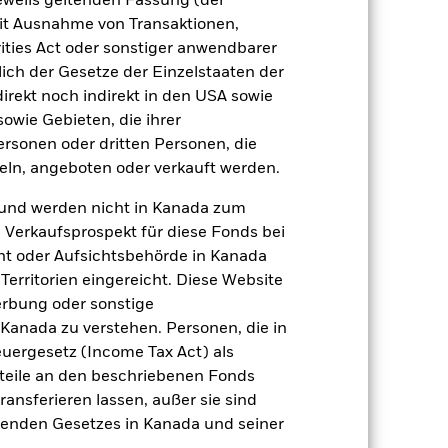
jeweils geltenden Fassung (der
 mit Ausnahme von Transaktionen,
ities Act oder sonstiger anwendbarer
zu einzelnen Jahren
ich der Gesetze der Einzelstaaten der
direkt noch indirekt in den USA sowie
er Verlust oder Gewinn pro Jahr in den
sowie Gebieten, die ihrer
n zu beurteilen, wie das Produkt in
rsonen oder dritten Personen, die
h mit der Benchmark.
ln, angeboten oder verkauft werden.
und werden nicht in Kanada zum
n Verkaufsprospekt für diese Fonds bei
ht oder Aufsichtsbehörde in Kanada
erritorien eingereicht. Diese Website
erbung oder sonstige
 Kanada zu verstehen. Personen, die in
rgesetz (Income Tax Act) als
nteile an den beschriebenen Fonds
ransferieren lassen, außer sie sind
nden Gesetzes in Kanada und seiner