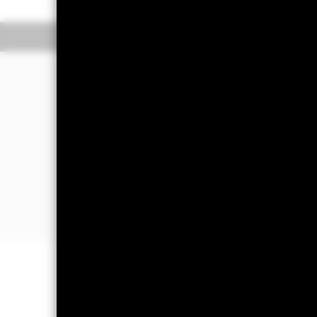
Überblick
Werte
Investmentansatz
Der Fonds strebt durch eine Kombin
Erzielung einer positiven absoluten R
Der Fonds wird sich in verschiedenen A
Der Fonds legt weltweit in eine oder 
Wertpapiere, festverzinsliche Wertpap
Geldmarktinstrumente (z. B. Schuldve
WICHTIGE INFORMATIONEN: Kapit
können sowohl fallen als auch steige