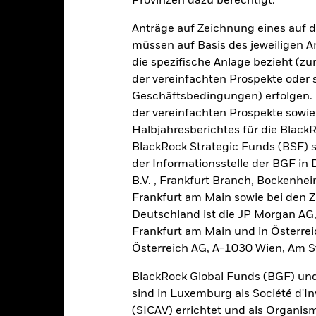
Provinzen dazu berechtigt.
Anträge auf Zeichnung eines auf 
-30
müssen auf Basis des jeweiligen 
2016
2017
2018
2019
2020
2021
die spezifische Anlage bezieht (zu
Gesamtrendite (%)
Vergleichs-Ben
der vereinfachten Prospekte oder
d of interactive chart.
Geschäftsbedingungen) erfolgen. 
In dieser Zeit wurde die Wertentwicklung des Fonds unter Umständen
der vereinfachten Prospekte sowie
Halbjahresberichtes für die Black
or 15.Dez.2021, verwendete der Fonds eine andere Benchmark, was
ederschlägt.
BlackRock Strategic Funds (BSF) s
der Informationsstelle der BGF in
2016
2017
2018
2019
2020
B.V. , Frankfurt Branch, Bockenh
Frankfurt am Main sowie bei den Za
esamtrendite (%) EUR
-0,3
-7,2
-4,6
-23,4
Deutschland ist die JP Morgan AG
Frankfurt am Main und in Österrei
ergleichs-Benchmark 1
1,1
2,1
2,6
1,1
Österreich AG, A-1030 Wien, Am S
(%) USD
i der Berechnung wurden die laufenden Kosten abgezogen. Aus 
BlackRock Global Funds (BGF) und
sgabeauf- und Rücknahmeabschläge.
sind in Luxemburg als Société d'In
e aufgeführten Zahlen beziehen sich auf die Wertentwicklung in de
(SICAV) errichtet und als Organis