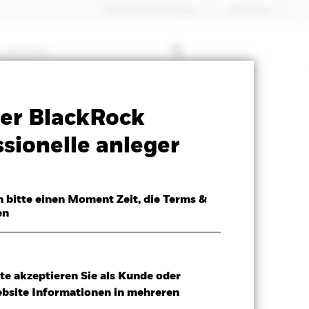
Professioneller Anleger
Õsterreich
 mit ETFs
Verkaufsprospekt
Herunterladen
er BlackRock
sionelle anleger
h bitte einen Moment Zeit, die Terms &
en
te akzeptieren Sie als Kunde oder
ebsite Informationen in mehreren