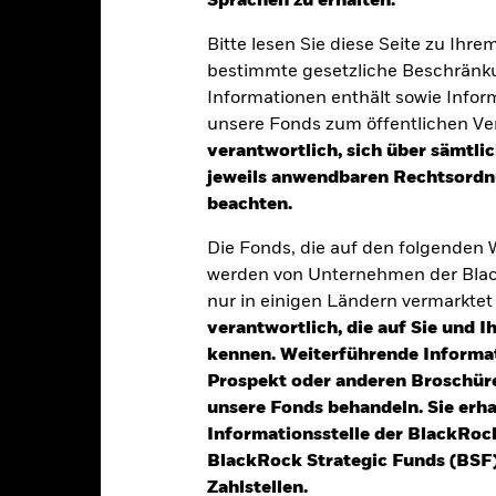
Sprachen zu erhalten.“
Bitte lesen Sie diese Seite zu Ihre
ntwicklung
Eckdaten
Fondsmana
bestimmte gesetzliche Beschränku
Informationen enthält sowie Infor
unsere Fonds zum öffentlichen Ver
verantwortlich, sich über sämtli
ation aus Kapitalwachstum und Erträgen aus Ihrer Anlage unabhän
jeweils anwendbaren Rechtsordnu
endite an.
beachten.
nlagestilen engagieren, darunter (i) Value; (ii) Momentum; (iii) Carr
Die Fonds, die auf den folgenden
werden von Unternehmen der Blac
alle der folgenden Anlageklassen an: Eigenkapitalinstrumente (z. B.
nur in einigen Ländern vermarkte
iere (z. B. Anleihen), andere auf festverzinsliche Wertpapiere bezo
verantwortlich, die auf Sie und 
rschreibungen mit kurzen Laufzeiten), Einlagen, Barmittel und and
kennen. Weiterführende Informa
Prospekt oder anderen Broschüre
unsere Fonds behandeln. Sie erh
Informationsstelle der BlackRoc
alrisiken.
Der Wert der Anlagen und die daraus entstandenen Ertr
BlackRock Strategic Funds (BSF)
n. Anleger erhalten den ursprünglich investierten Betrag eventuell 
Zahlstellen.