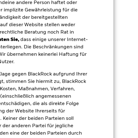
genüber wirtschaftlichen oder
endeine andere Person haftet oder
 implizite Gewährleistung für die
 Vermögenswerten anbieten oder als
 für den Fonds führen.
tändigkeit der bereitgestellten
Kreditrisiko:
 aus oder zahlt Kapital nicht zurück.
auf dieser Website stellen weder
agen leicht zu verkaufen oder zu kaufen.
rechtliche Beratung noch Rat in
ten Sie,
dass einige unserer Internet-
terliegen. Die Beschränkungen sind
 Wir übernehmen keinerlei Haftung für
utzer.
e Klage gegen BlackRock aufgrund Ihrer
29.Feb.2016
t, stimmen Sie hiermit zu, BlackRock
EUR
e, Kosten, Maßnahmen, Verfahren,
(einschließlich angemessenen
Multi-Asset
tschädigen, die als direkte Folge
Andere
 der Website Ihrerseits für
0,74%
 Keiner der beiden Parteien soll
der anderen Partei für jegliche
LU1352906538
den eine der beiden Parteien durch
e
USD 10 000 000,00