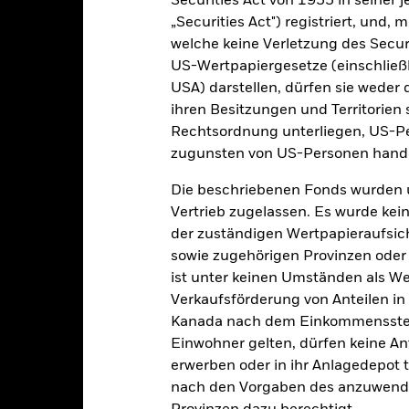
enditen
Securities Act von 1933 in seiner 
„Securities Act") registriert, und,
welche keine Verletzung des Secur
Kalenderjahr
Annualisiert
Kumulativ
Angaben 
US-Wertpapiergesetze (einschließl
ge: 2016-01-01 00:00:00 to 2026-06-30 00:00:00.
USA) darstellen, dürfen sie weder 
: -50 to 100.
ese Grafik zeigt die Wertentwicklung des Produkts als prozentual
ihren Besitzungen und Territorien 
tzten 9 Jahren gegenüber seiner Benchmark. Dies kann Ihnen helfe
Rechtsordnung unterliegen, US-Pe
r Vergangenheit verwaltet wurde, und ermöglicht einen Vergleic
zugunsten von US-Personen hande
art
20
r chart with 2 data series.
Die beschriebenen Fonds wurden 
e chart has 1 X axis displaying categories.
e chart has 1 Y axis displaying Values. Range: -30 to 20.
Vertrieb zugelassen. Es wurde kei
10
der zuständigen Wertpapieraufsic
sowie zugehörigen Provinzen oder T
ist unter keinen Umständen als W
0
Verkaufsförderung von Anteilen in
alues
Kanada nach dem Einkommenssteue
Einwohner gelten, dürfen keine A
-10
erwerben oder in ihr Anlagedepot t
nach den Vorgaben des anzuwende
-20