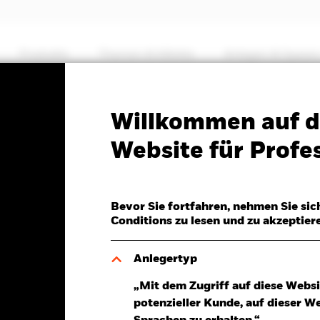
Produkte
Themen & Märkte
Anlegen & Sparen
PRIIP KID
Factsheet
Willkommen auf d
Systematic Style Factor
Website für Profes
rn Fund
Bevor Sie fortfahren, nehmen Sie sic
Conditions zu lesen und zu akzeptier
Anlegertyp
r 05.Aug.2026
Morningstar Rating
„Mit dem Zugriff auf diese Websi
UR 0,23 (0,17%)
potenzieller Kunde, auf dieser W