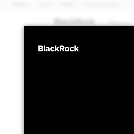
BlackRock
iShares
Aladdin
Unser Unternehmen
Über uns
MULTI-ASSET
BSF BlackRock 
Absolute Retu
NAV per 05.Aug.2026
NAV pe
EUR 138,12
E
52W-Bandbreite 114,44 - 139,99