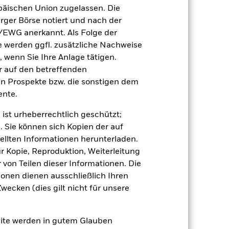
tentwicklung. Die Märkte könnten sich in
äischen Union zugelassen. Die
beurteilen, wie der Fonds in der
rger Börse notiert und nach der
/EWG anerkannt. Als Folge der
(NIW) mit reinvestiertem Bruttoertrag
erden ggfl. zusätzliche Nachweise
ann Ihre Rendite höher oder geringer
, wenn Sie Ihre Anlage tätigen.
n, in der die Wertentwicklung in der
ir auf den betreffenden
en Prospekte bzw. die sonstigen dem
nte.
 ist urheberrechtlich geschützt;
. Sie können sich Kopien der auf
ellten Informationen herunterladen.
ur Kopie, Reproduktion, Weiterleitung
n den Börsen beeinflusst werden. Der
von Teilen dieser Informationen. Die
ch potenzielle oder tatsächliche
ter Investment Grade sind u. U.
ionen dienen ausschließlich Ihren
nden und spiegeln den Wert der
ecken (dies gilt nicht für unsere
el gegenüber Wertänderungen bei den
auf komplexe Weise eingesetzt werden.
 Vorteile eines positiven Marktumfelds
haftlichen oder politischen Störungen
site werden in gutem Glauben
können nicht den vollständigen Umfang