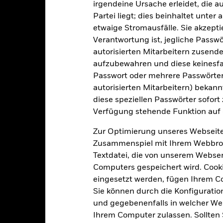
irgendeine Ursache erleidet, die a
Gewinnverwendung
0,00%
Partei liegt; dies beinhaltet unte
Rechtsform
etwaige Stromausfälle. Sie akzept
USD 10 000,00
Verantwortung ist, jegliche Passwör
Morningstar-Kategorie
Luxemburg
autorisierten Mitarbeitern zusende
Transaktionshäufigkeit
BlackRock (Luxembourg) S.A.
aufzubewahren und diese keinesfal
Transaktionsdatum +3 Tage
Passwort oder mehrere Passwörter
SEDOL
autorisierten Mitarbeitern) bekannt
BSSAI2E
diese speziellen Passwörter sofort
Verfügung stehende Funktion auf 
Risikoindikator
Zur Optimierung unseres Webseite
Zusammenspiel mit Ihrem Webbrowser
Textdatei, die von unserem Webserv
Computers gespeichert wird. Cookie
eingesetzt werden, fügen Ihrem 
3
1
2
4
5
6
7
Sie können durch die Konfiguratio
und gegebenenfalls in welcher Wei
Geringes Risiko
Hohes Risiko
Ihrem Computer zulassen. Sollten 