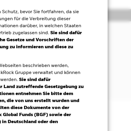
m Schutz, bevor Sie fortfahren, da sie
ger
Unterlagen
ngen für die Verbreitung dieser
mationen darüber, in welchen Staaten
trieb zugelassen sind.
Sie sind dafür
che Gesetze und Vorschriften der
gig von den Marktbedingungen die
ng zu informieren und diese zu
y; und (iv) Defensive.
 Webseiten beschrieben werden,
kRock Gruppe verwaltet und können
 Aktien), andere eigenkapitalbezogene
t werden.
Sie sind dafür
gene Wertpapiere,
Ihr Land zutreffende Gesetzgebung zu
ere Fonds.
tionen entnehmen Sie bitte dem
n, die von uns erstellt wurden und
alten diese Dokumente von der
k Global Funds (BGF) sowie der
äge sind nicht garantiert und
 in Deutschland oder den
nicht zurück.