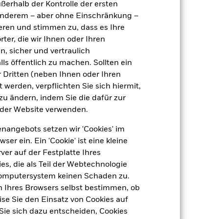
ußerhalb der Kontrolle der ersten
Thesaurierend
r anderem – aber ohne Einschränkung –
UCITS
ieren und stimmen zu, dass es Ihre
ter, die wir Ihnen oder Ihren
Multistrategy EUR
n, sicher und vertraulich
täglich, berechnet auf Basis von
ls öffentlich zu machen. Sollten ein
Terminpreisen
 Dritten (neben Ihnen oder Ihren
BYVJX71
 werden, verpflichten Sie sich hiermit,
 zu ändern, indem Sie die dafür zur
der Website verwenden.
nangebots setzen wir 'Cookies' im
 ein. Ein 'Cookie' ist eine kleine
er auf der Festplatte Ihres
s, die als Teil der Webtechnologie
Computersystem keinen Schaden zu.
n Ihres Browsers selbst bestimmen, ob
se Sie den Einsatz von Cookies auf
Sie sich dazu entscheiden, Cookies