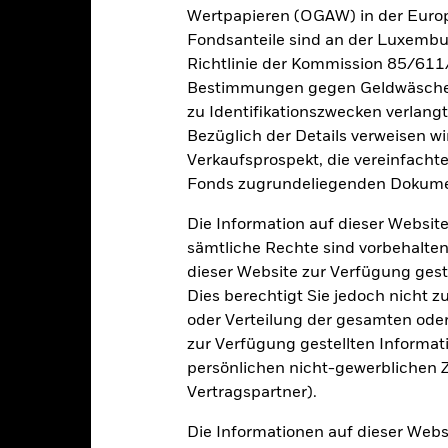
sgabeauf- und Rücknahmeabschläge.
Wertpapieren (OGAW) in der Europ
Fondsanteile sind an der Luxembu
e aufgeführten Zahlen beziehen sich auf die Wertentwicklung in de
r Vergangenheit ist kein verlässlicher Indikator für die künftige Wer
Richtlinie der Kommission 85/611
r Zukunft vollkommen anders entwickeln. Dies kann Ihnen helfen zu 
Bestimmungen gegen Geldwäsche w
rgangenheit verwaltet wurde.
zu Identifikationszwecken verlangt
e Wertentwicklung wird auf der Grundlage eines Nettoinventarwerts 
Bezüglich der Details verweisen w
gezeigt, sofern vorhanden. Aufgrund von Währungsschwankungen k
Verkaufsprospekt, die vereinfacht
sfallen, falls Sie in einer anderen Währung als derjenigen investiere
Fonds zugrundeliegenden Dokume
rgangenheit berechnet wurde.
Quelle:
Blackrock
Die Information auf dieser Website
sämtliche Rechte sind vorbehalten
dieser Website zur Verfügung gest
Wesentliche Risiken
Dies berechtigt Sie jedoch nicht z
oder Verteilung der gesamten oder 
zur Verfügung gestellten Informat
er der Ausfall eines Emittenten haben wesentliche Auswirkungen a
persönlichen nicht-gewerblichen Zw
elle oder effektive Herabstufungen der Kreditwürdigkeit können zu 
Vertragspartner).
nn durch die täglichen Kursbewegungen an den Börsen beeinflusst 
 sowie Unternehmensergebnisse und wichtige Unternehmensereigni
tigkeiten auszuschließen, die mit den ESG-Kriterien nicht verein
Die Informationen auf dieser Web
. Dies kann, verglichen mit einem Fonds ohne ein solches Screenin