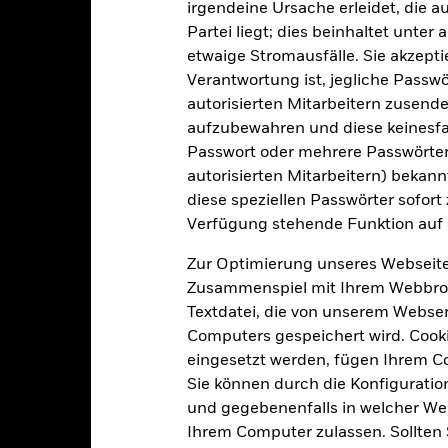
USD 100 000,00
irgendeine Ursache erleidet, die a
Domizil
Partei liegt; dies beinhaltet unte
Ausschüttung
Verwaltungsgesellschaft
etwaige Stromausfälle. Sie akzept
UCITS
Transaktionsabwicklung
Verantwortung ist, jegliche Passwör
BP Allocation 20-40% Equity
autorisierten Mitarbeitern zusende
Bloomberg-Ticker
glich, berechnet auf Basis von
aufzubewahren und diese keinesfal
Terminpreisen
Passwort oder mehrere Passwörter
BWGC6G1
autorisierten Mitarbeitern) bekannt
diese speziellen Passwörter sofort
Verfügung stehende Funktion auf 
Portfoliomerkmale
Zur Optimierung unseres Webseite
Zusammenspiel mit Ihrem Webbrowser
Textdatei, die von unserem Webserv
Computers gespeichert wird. Cookie
0
12 Monate nachlaufende
eingesetzt werden, fügen Ihrem 
Dividendenausschüttungsren
Sie können durch die Konfiguratio
4,40%
Per 31.Juli2026
und gegebenenfalls in welcher Wei
KGV
Ihrem Computer zulassen. Sollten 
Per 06.Aug.2026