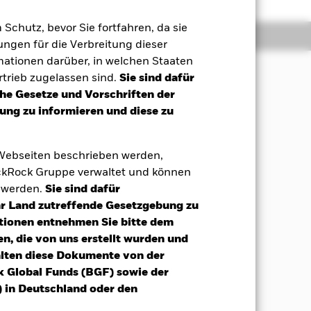
m Schutz, bevor Sie fortfahren, da sie
Positionen
Unterlagen
ngen für die Verbreitung dieser
mationen darüber, in welchen Staaten
trieb zugelassen sind.
Sie sind dafür
che Gesetze und Vorschriften der
auf Ihre Anlage an. Zu diesem Zweck
ng zu informieren und diese zu
tegische sowie taktische Erwägungen
n Grundsätzen für Anlagen in den
 Webseiten beschrieben werden,
kRock Gruppe verwaltet und können
en Eigenkapitalinstrumente (z. B.
t werden.
Sie sind dafür
v Wertpapiere bezogene Wertpapiere,
Ihr Land zutreffende Gesetzgebung zu
fassen Geldmarktinstrumente (GMI)
Wertpapiere sind unter anderem
tionen entnehmen Sie bitte dem
enden Vermögenswerten basieren). Das
n, die von uns erstellt wurden und
er Anteilen an Organismen für
alten diese Dokumente von der
n anlegen. Diese können u. a. aktive
k Global Funds (BGF) sowie der
 BlackRock-Gruppe verwaltet werden.
 in Deutschland oder den
kt beschrieben.