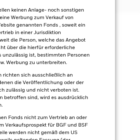
ellen keinen Anlage- noch sonstigen
 keine Werbung zum Verkauf von
Website genannten Fonds , soweit ein
äge sind nicht garantiert und
rieb in einer Jurisdiktion
nicht zurück.
soweit die Person, welche das Angebot
ht über die hierfür erforderliche
gsrisikos ein. Der Einsatz von
es unzulässig ist, bestimmten Personen
ng „Spill-over-Effekt“) für andere
w. Werbung zu unterbreiten.
emessene Verfahren zur Minderung
nter dem Namen des Fonds können
 richten sich ausschließlich an
herung sind durch den Begriff
denen die Veröffentlichung oder der
t Währungsabsicherung ist zudem auf
h zulässig und nicht verboten ist.
 betroffen sind, wird es ausdrücklich
amit verbundenen erzielten Ertrags
n.
ilung aus Wertpapierleihegeschäften
nen Fonds nicht zum Vertrieb an oder
im Verkaufsprospekt für BGF und BSF
Weniger anzeigen
nteile werden nicht gemäß dem US