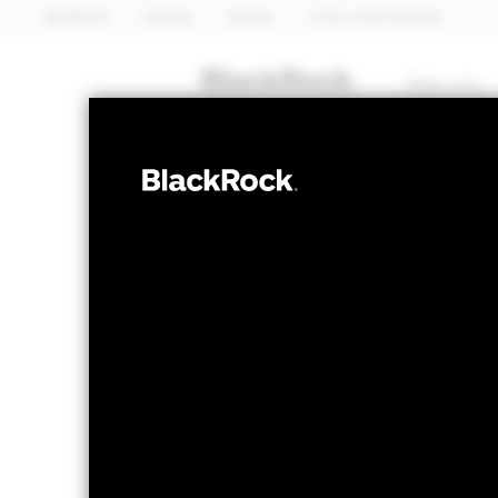
BlackRock
iShares
Aladdin
Unser Unternehmen
Über uns
MULTI-ASSET
BSF BlackRock
Fund
NAV per 07.Aug.2026
NAV pe
GBP 122,85
G
52W-Bandbreite 114,13 - 123,07