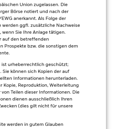
äischen Union zugelassen. Die
rger Börse notiert und nach der
r Vergangenheit.
Die Wertentwicklung in
tentwicklung. Die Märkte könnten sich in
/EWG anerkannt. Als Folge der
beurteilen, wie der Fonds in der
erden ggfl. zusätzliche Nachweise
, wenn Sie Ihre Anlage tätigen.
(NIW) mit reinvestiertem Bruttoertrag
ir auf den betreffenden
ann Ihre Rendite höher oder geringer
en Prospekte bzw. die sonstigen dem
n, in der die Wertentwicklung in der
nte.
 ist urheberrechtlich geschützt;
. Sie können sich Kopien der auf
ellten Informationen herunterladen.
ur Kopie, Reproduktion, Weiterleitung
von Teilen dieser Informationen. Die
ionen dienen ausschließlich Ihren
uf die Wertentwicklung von
ecken (dies gilt nicht für unsere
einem Risikoniveau führen.
Der Wert von
werden. Weitere Einflussfaktoren sind
sse.
Der Fonds ist bestrebt,
bar sind. Das ESG-Screening kann das
site werden in gutem Glauben
g, negative Auswirkungen auf den Wert