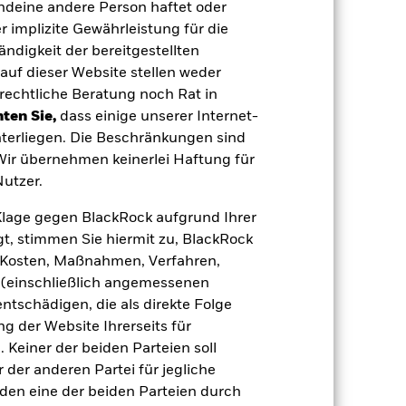
endeine andere Person haftet oder
 Vermögenswerten anbieten oder als
 implizite Gewährleistung für die
 für den Fonds führen.
Kreditrisiko:
tändigkeit der bereitgestellten
 aus oder zahlt Kapital nicht zurück.
agen leicht zu verkaufen oder zu kaufen.
auf dieser Website stellen weder
rechtliche Beratung noch Rat in
ten Sie,
dass einige unserer Internet-
terliegen. Die Beschränkungen sind
 Wir übernehmen keinerlei Haftung für
utzer.
e Klage gegen BlackRock aufgrund Ihrer
10.Apr.2015
t, stimmen Sie hiermit zu, BlackRock
GBP
e, Kosten, Maßnahmen, Verfahren,
Multi-Asset
(einschließlich angemessenen
tschädigen, die als direkte Folge
5,00%
 der Website Ihrerseits für
0,37%
 Keiner der beiden Parteien soll
0,00%
der anderen Partei für jegliche
agen
USD 0,00
den eine der beiden Parteien durch