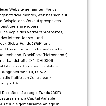
dieser Website genannten Fonds
Angebotsdokumentes, welches sich auf
m Beispiel des Verkaufsprospektes,
 sonstiger anwendbarer
Eine Kopie des Verkaufsprospektes,
 des letzten Jahres- und
Rock Global Funds (BGF) und
2022
2023
2024
2025
ind kostenlos und in Papierform bei
 Deutschland, BlackRock (Netherlands)
eimer Landstraße 2-4, D-60306
 erzielt, die nicht mehr gültig sind.
hlstellen zu beziehen. Zahlstelle in
, Junghofstraße 14, D-60311
geziel und seine Anlagepolitik.
ch die Raiffeisen Zentralbank
tadtpark 9.
2021
2022
2023
2024
2025
 BlackRock Strategic Funds (BSF)
4,5
-12,3
6,7
6,4
8,1
vestissement à Capital Variable
der Berechnung ausgenommen sind
mus für die gemeinsame Anlage in