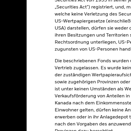
Securities Act von 1933 in seiner 
PRIIP KID
Factsheet
Verkaufspro
s Defensive
„Securities Act") registriert, und,
Herunterladen
welche keine Verletzung des Secur
Wertentwicklung
US-Wertpapiergesetze (einschließl
USA) darstellen, dürfen sie weder 
klung
Eckdaten
Fondsmanager
ihren Besitzungen und Territorien 
enditen
Rechtsordnung unterliegen, US-Pe
zugunsten von US-Personen hande
Kalenderjahr
Annualisiert
Kumulativ
Angaben 
Die beschriebenen Fonds wurden 
ge: 2015-03-01 00:00:00 to 2026-07-31 00:00:00.
Vertrieb zugelassen. Es wurde kei
: -30 to 60.
eses Diagramm zeigt die Wertentwicklung des Fonds als prozentua
der zuständigen Wertpapieraufsic
n letzten 10 Jahren.
sowie zugehörigen Provinzen oder T
ist unter keinen Umständen als W
art
15
r chart with 10 bars.
Verkaufsförderung von Anteilen in
e chart has 1 X axis displaying categories.
Kanada nach dem Einkommenssteue
e chart has 1 Y axis displaying Values. Range: -15 to 15.
10
Einwohner gelten, dürfen keine A
erwerben oder in ihr Anlagedepot t
5
nach den Vorgaben des anzuwende