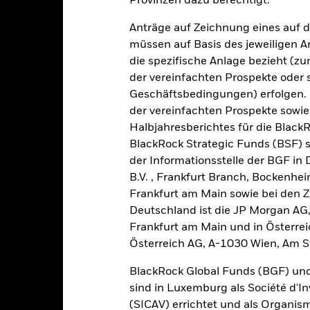
Provinzen dazu berechtigt.
alues
0
Anträge auf Zeichnung eines auf 
müssen auf Basis des jeweiligen 
-5
die spezifische Anlage bezieht (zu
der vereinfachten Prospekte oder
-10
Geschäftsbedingungen) erfolgen. 
der vereinfachten Prospekte sowie
-15
Halbjahresberichtes für die Black
2016
2017
2018
2019
2020
2021
BlackRock Strategic Funds (BSF) s
Gesamtrendite (%)
der Informationsstelle der BGF in
B.V. , Frankfurt Branch, Bockenh
d of interactive chart.
In dieser Zeit wurde die Wertentwicklung des Fonds unter Umständen
Frankfurt am Main sowie bei den Za
Deutschland ist die JP Morgan AG
m 18.Aug.2022 änderte der Fonds seinen Namen und/oder sein Anla
Frankfurt am Main und in Österrei
Österreich AG, A-1030 Wien, Am S
2016
2017
2018
2019
2020
esamtrendite (%) GBP
BlackRock Global Funds (BGF) und
4,7
4,3
-2,9
12,6
-0,3
sind in Luxemburg als Société d'In
i der Berechnung wurden die laufenden Kosten abgezogen. Aus 
(SICAV) errichtet und als Organis