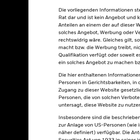
Die vorliegenden Informationen st
Rat dar und ist kein Angebot und
Anteilen an einem der auf dieser 
alrisiken.
Der Wert der Anlagen und die daraus entstandenen Ertr
solches Angebot, Werbung oder Vert
n. Anleger erhalten den ursprünglich investierten Betrag eventuell 
rechtswidrig wäre. Gleiches gilt, 
schen Risiken unter dem Bereich:
Rechtliche Hinweise
.
macht bzw. die Werbung treibt, nic
sicherung dieses Fonds setzen Derivate zur Absicherung des Währun
Qualifikation verfügt oder soweit 
nte ein potenzielles Risiko der Ansteckung (auch unter der Bezeichnu
ein solches Angebot zu machen bz
e Verwaltungsgesellschaft des Fonds wird sicherstellen, dass ang
 Anteilsklassen vorhanden sind. Über das Drop-Down-Feld direkt u
Die hier enthaltenen Informationen
in dem Fonds anzeigen lassen. Die Anteilsklassen mit Währungsabsic
Personen in Gerichtsbarkeiten, in 
e gekennzeichnet. Eine vollständige Liste aller Anteilsklassen mi
Zugang zu dieser Website gesetzlic
haft des Fonds erhältlich.
Personen, die von solchen Verboten
eschäfte tätigt, um Kosten zu senken, erhält der Fonds 62,5% des d
untersagt, diese Website zu nutze
 an BlackRock im Rahmen seiner Leihetätigkeit. Da die Ertragsaufte
verteuern, sind diese nicht in den laufenden Kosten enthalten.
Insbesondere sind die beschriebe
zur Anlage von US-Personen (wie 
näher definiert) verfügbar. Die A