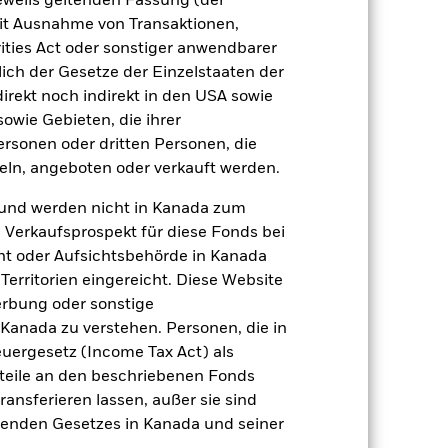
jeweils geltenden Fassung (der
spekt
SFDR Web Disclosure
 mit Ausnahme von Transaktionen,
ities Act oder sonstiger anwendbarer
ich der Gesetze der Einzelstaaten der
direkt noch indirekt in den USA sowie
Positionen
Unterlagen
sowie Gebieten, die ihrer
rsonen oder dritten Personen, die
ln, angeboten oder verkauft werden.
zu einzelnen Jahren
und werden nicht in Kanada zum
n Verkaufsprospekt für diese Fonds bei
ler Verlust oder Gewinn pro Jahr in
ht oder Aufsichtsbehörde in Kanada
erritorien eingereicht. Diese Website
erbung oder sonstige
 Kanada zu verstehen. Personen, die in
rgesetz (Income Tax Act) als
nteile an den beschriebenen Fonds
ransferieren lassen, außer sie sind
nden Gesetzes in Kanada und seiner