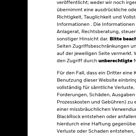
veröffentlicht; weder wir noch irg
gkeit von Instituten, die Dienstleistungen wie die Verwahrung von
übernimmt eine ausdrückliche oder
 Geschäften mit anderen Instrumenten auftreten, kann zu Verlusten
Richtigkeit, Tauglichkeit und Volls
s vom Fonds gehaltenen Vermögensgegenstandes fällige Erträge nicht
bedeutet, dass es nicht genügend Käufer oder Verkäufer gibt, um Anl
Informationen . Die Informationen 
Anlagerat, Rechtsberatung, steuer
sonstiger Hinsicht dar.
Bitte beach
Eckdaten
Seiten Zugriffsbeschränkungen un
auf der jeweiligen Seite vermerkt.
den Zugriff durch
unberechtigte
N
Für den Fall, dass ein Dritter ein
EUR 217 660 404,77
Auflegung Anteilsklasse
Benutzung dieser Website einbring
Währung der Reihe
vollständig für sämtliche Verlust
10.Apr.2015
Anlageklasse
Forderungen, Schäden, Ausgaben 
EUR
Prozesskosten und Gebühren) zu en
Max. Ausgabeaufschlag
Artikel 8
einer missbräuchlichen Verwendung
Managementgebühr
BlackRock entstehen oder anfallen.
0,50%
Benchmark-Erfolgsgebühr
hierdurch eine Haftung gegenüber 
LU1191062659
Mindestsumme bei Folgeanl
Verluste oder Schaden entstehen, 