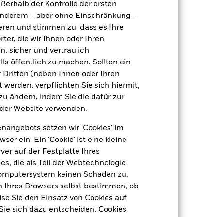
ußerhalb der Kontrolle der ersten
Luxemburg
r anderem – aber ohne Einschränkung –
BlackRock (Luxembourg) S.A.
ieren und stimmen zu, dass es Ihre
Transaktionsdatum +3 Tage
ter, die wir Ihnen oder Ihren
n, sicher und vertraulich
BSMDD5G
ls öffentlich zu machen. Sollten ein
 Dritten (neben Ihnen oder Ihren
 werden, verpflichten Sie sich hiermit,
 zu ändern, indem Sie die dafür zur
der Website verwenden.
nangebots setzen wir 'Cookies' im
 ein. Ein 'Cookie' ist eine kleine
er auf der Festplatte Ihres
s, die als Teil der Webtechnologie
0,57
Computersystem keinen Schaden zu.
dite
n Ihres Browsers selbst bestimmen, ob
se Sie den Einsatz von Cookies auf
16,88
Sie sich dazu entscheiden, Cookies