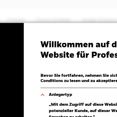
Produkte
Themen & Märkte
Anlegen & Sparen
PRIIP KID
Factsheet
Verkaufsprospekt
Willkommen auf d
 MyMap Plus Defensive
Website für Profes
Bevor Sie fortfahren, nehmen Sie sic
Conditions zu lesen und zu akzeptier
Anlegertyp
r 07.Aug.2026
Morningstar Rating
„Mit dem Zugriff auf diese Websi
BP 0,10 (0,08%)
potenzieller Kunde, auf dieser W