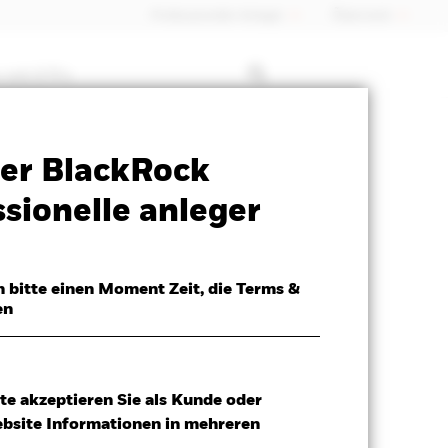
Professioneller Anleger
Õsterreich
 mit ETFs
SFDR Web Disclosure
Herunterladen
er BlackRock
sionelle anleger
h bitte einen Moment Zeit, die Terms &
en
te akzeptieren Sie als Kunde oder
ebsite Informationen in mehreren