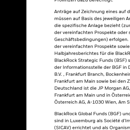
alues
Provinzen dazu berechtigt.
0
Anträge auf Zeichnung eines auf 
müssen auf Basis des jeweiligen 
die spezifische Anlage bezieht (zu
-10
der vereinfachten Prospekte oder
Geschäftsbedingungen) erfolgen. 
-20
der vereinfachten Prospekte sowie
2016
2017
2018
2019
2020
2021
Halbjahresberichtes für die Black
Gesamtrendite (%)
BlackRock Strategic Funds (BSF) s
Einschränkung Be
der Informationsstelle der BGF in
d of interactive chart.
B.V. , Frankfurt Branch, Bockenh
2016
2017
2018
2019
2020
Frankfurt am Main sowie bei den Za
Deutschland ist die JP Morgan AG
esamtrendite (%) AUD
13,4
14,0
-13,1
10,5
0,1
Frankfurt am Main und in Österrei
Österreich AG, A-1030 Wien, Am S
inschränkung
enchmark 1 (%) USD
9,9
15,2
-6,2
13,5
2,7
BlackRock Global Funds (BGF) und
sind in Luxemburg als Société d'In
i der Berechnung wurden die laufenden Kosten abgezogen. Aus 
(SICAV) errichtet und als Organis
sgabeauf- und Rücknahmeabschläge.