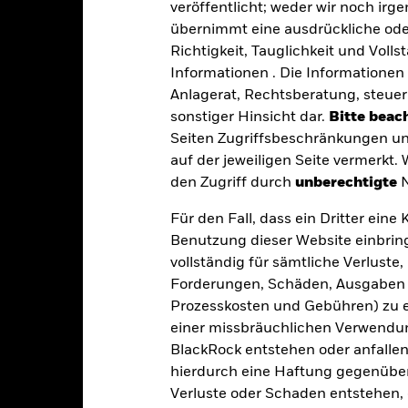
veröffentlicht; weder wir noch irg
n erhöhen. Der Fondswert unterliegt demzufolge größeren Schwan
großem Umfang oder auf komplexe Weise eingesetzt werden.
Von staa
übernimmt eine ausdrückliche oder
liche Wertpapiere sind in der Regel mit einem höheren „Kreditrisiko
Richtigkeit, Tauglichkeit und Volls
kann Dividenden zahlen oder die Gebühren aus dem Kapital entneh
Wert Ihrer Anteile kann sich jedoch auch verringern und das potenz
Informationen . Die Informationen 
Anlagerat, Rechtsberatung, steuer
gkeit von Instituten, die Dienstleistungen wie die Verwahrung von
 Geschäften mit anderen Instrumenten auftreten, kann zu Verlusten
sonstiger Hinsicht dar.
Bitte beach
s vom Fonds gehaltenen Vermögensgegenstandes fällige Erträge nicht
Seiten Zugriffsbeschränkungen un
bedeutet, dass es nicht genügend Käufer oder Verkäufer gibt, um Anl
auf der jeweiligen Seite vermerkt.
den Zugriff durch
unberechtigte
N
Eckdaten
Für den Fall, dass ein Dritter ein
Benutzung dieser Website einbring
vollständig für sämtliche Verlust
Forderungen, Schäden, Ausgaben 
USD 1 728 599 689,45
Auflegung Anteilsklasse
Prozesskosten und Gebühren) zu en
Währung der Reihe
einer missbräuchlichen Verwendung
26.Juni1997
BlackRock entstehen oder anfallen.
Anlageklasse
USD
hierdurch eine Haftung gegenüber 
SFDR-Klassifizierung
Verluste oder Schaden entstehen, 
JP Morgan GBI-EM Global