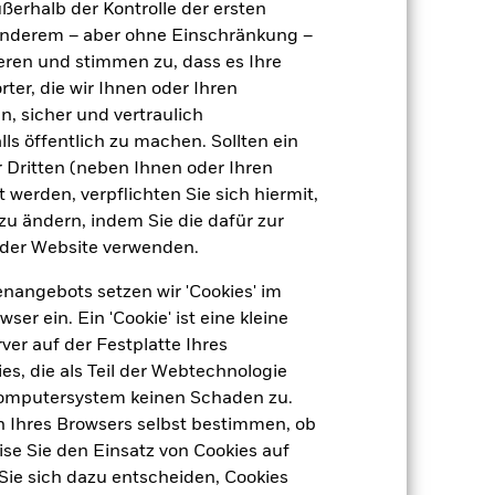
1,27%
ußerhalb der Kontrolle der ersten
r anderem – aber ohne Einschränkung –
LU1133072774
ieren und stimmen zu, dass es Ihre
e
USD 5 000,00
ter, die wir Ihnen oder Ihren
Ausschüttung
n, sicher und vertraulich
UCITS
ls öffentlich zu machen. Sollten ein
 Dritten (neben Ihnen oder Ihren
Other Bond
 werden, verpflichten Sie sich hiermit,
täglich, berechnet auf Basis von
 zu ändern, indem Sie die dafür zur
Terminpreisen
der Website verwenden.
BSJWR12
nangebots setzen wir 'Cookies' im
 ein. Ein 'Cookie' ist eine kleine
er auf der Festplatte Ihres
s, die als Teil der Webtechnologie
Computersystem keinen Schaden zu.
n Ihres Browsers selbst bestimmen, ob
se Sie den Einsatz von Cookies auf
7,70
Sie sich dazu entscheiden, Cookies
dite