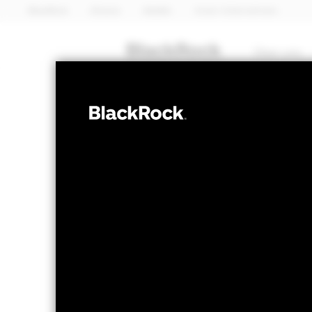
BlackRock
iShares
Aladdin
Unser Unternehmen
Über uns
ANLEIHEN
BGF Emerging 
Bond Fund
NAV per 06.Aug.2026
NAV per 06.
AUD 5,01
AUD 0
52W-Bandbreite 4,81 - 5,20