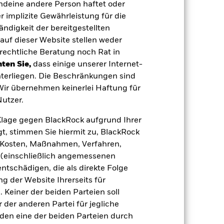
endeine andere Person haftet oder
kungen. Die Auswirkungen für den Fond
tlichen Stellen in den Schwellenländern
 implizite Gewährleistung für die
“ behaftet als solche in
tändigkeit der bereitgestellten
men. Dadurch können möglicherweise
ielle Kapitalwachstum kann langfristig
auf dieser Website stellen weder
rechtliche Beratung noch Rat in
 Vermögenswerten anbieten oder als
 für den Fonds führen.
Kreditrisiko:
ten Sie,
dass einige unserer Internet-
 aus oder zahlt Kapital nicht zurück.
terliegen. Die Beschränkungen sind
agen leicht zu verkaufen oder zu kaufen.
 Wir übernehmen keinerlei Haftung für
utzer.
e Klage gegen BlackRock aufgrund Ihrer
t, stimmen Sie hiermit zu, BlackRock
e, Kosten, Maßnahmen, Verfahren,
(einschließlich angemessenen
19.Nov.2014
tschädigen, die als direkte Folge
AUD
 der Website Ihrerseits für
 Keiner der beiden Parteien soll
Anleihen
der anderen Partei für jegliche
Andere
den eine der beiden Parteien durch