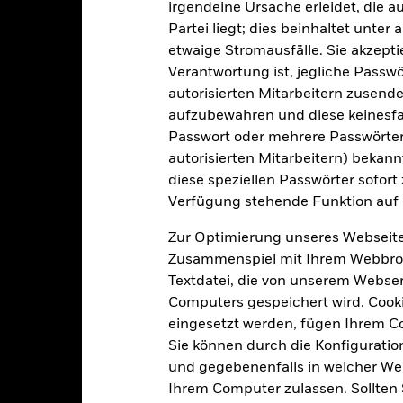
Laufende Gebühren
Diversified Index (USD)
irgendeine Ursache erleidet, die a
Partei liegt; dies beinhaltet unte
ISIN
5,00%
etwaige Stromausfälle. Sie akzept
Mindestsumme bei Erstanlag
1,00%
Verantwortung ist, jegliche Passwör
Gewinnverwendung
0,00%
autorisierten Mitarbeitern zusende
Rechtsform
aufzubewahren und diese keinesfal
USD 1 000,00
Passwort oder mehrere Passwörter
Morningstar-Kategorie
Luxemburg
autorisierten Mitarbeitern) bekannt
Transaktionshäufigkeit
BlackRock (Luxembourg) S.A.
diese speziellen Passwörter sofort
Transaktionsdatum +3 Tage
Verfügung stehende Funktion auf 
SEDOL
BGFEAA8
Zur Optimierung unseres Webseite
Zusammenspiel mit Ihrem Webbrowser
Textdatei, die von unserem Webserv
Portfoliomerkmale
Computers gespeichert wird. Cookie
eingesetzt werden, fügen Ihrem 
Sie können durch die Konfiguratio
und gegebenenfalls in welcher Wei
201
12 Monate nachlaufende
Ihrem Computer zulassen. Sollten 
Dividendenausschüttungsren