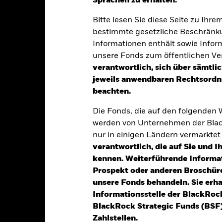
Sprachen zu erhalten.“
Bitte lesen Sie diese Seite zu Ihre
klung
Eckdaten
Fondsmanager
bestimmte gesetzliche Beschränku
Informationen enthält sowie Infor
unsere Fonds zum öffentlichen Ver
verantwortlich, sich über sämtli
tion aus Kapitalwachstum und Erträgen auf das Fondsvermögen die 
jeweils anwendbaren Rechtsordnu
beachten.
es Gesamtvermögens in festverzinslichen (fv) Wertpapieren an, die
Die Fonds, die auf den folgenden
ann Anlagen mit einem relativ niedrigen oder ohne Rating umfasse
werden von Unternehmen der Blac
erschreibungen mit kurzen Laufzeiten) und diese können von Regier
nur in einigen Ländern vermarkte
richtungen (z. B. Asiatische Entwicklungsbank) ausgegeben werden
verantwortlich, die auf Sie und 
l ihrer wirtschaftlichen Aktivitätausüben.
kennen. Weiterführende Informa
ve Finanzinstrumente (FD) einsetzen (d. h. Anlagen, deren Preise 
Prospekt oder anderen Broschüre
 um zur Erreichung des Anlageziels des Fonds beizutragen und das
unsere Fonds behandeln. Sie erh
ekten führen (d. h. wenn der Fonds einem Marktrisiko ausgesetzt ist
Informationsstelle der BlackRoc
BlackRock Strategic Funds (BSF)
Zahlstellen.