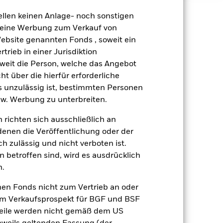
ellen keinen Anlage- noch sonstigen
äge sind nicht garantiert und
 keine Werbung zum Verkauf von
nicht zurück.
Website genannten Fonds , soweit ein
rieb in einer Jurisdiktion
gsrisikos ein. Der Einsatz von
soweit die Person, welche das Angebot
ng „Spill-over-Effekt“) für andere
ht über die hierfür erforderliche
emessene Verfahren zur Minderung
es unzulässig ist, bestimmten Personen
nter dem Namen des Fonds können
w. Werbung zu unterbreiten.
herung sind durch den Begriff
t Währungsabsicherung ist zudem auf
 richten sich ausschließlich an
denen die Veröffentlichung oder der
amit verbundenen erzielten Ertrags
h zulässig und nicht verboten ist.
ilung aus Wertpapierleihegeschäften
 betroffen sind, wird es ausdrücklich
n.
Weniger anzeigen
nen Fonds nicht zum Vertrieb an oder
im Verkaufsprospekt für BGF und BSF
Verkaufsprospekt
Herunterladen
nteile werden nicht gemäß dem US