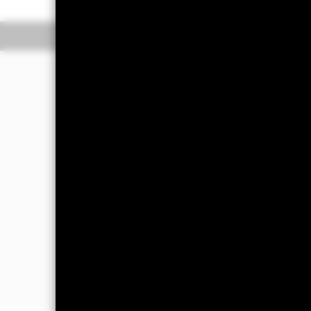
Überblick
Wertentwic
Investmentansatz
Der Fonds strebt durch eine Kombina
Anlage an.
Der Fonds legt mindestens 70 % sein
Schwellenmarktländern lauten, und k
Geldmarktinstrumente (d. h. Schuldv
Unternehmen und supranationalen Ein
haben oder dort den überwiegenden Tei
Der Anlageberater (AB) kann derivati
liegenden Vermögenswerten basieren),
reduzieren. Dies kann zu Leverage-Eff
Vermögenswerte übersteigt).