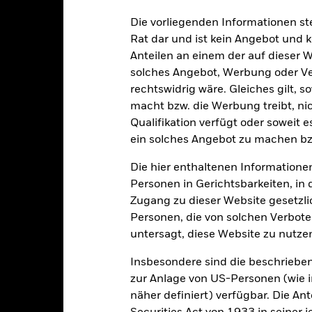
Die vorliegenden Informationen st
alrisiken.
Der Wert der Anlagen und die daraus entstandenen Ertr
Rat dar und ist kein Angebot und
n. Anleger erhalten den ursprünglich investierten Betrag eventuell 
Anteilen an einem der auf dieser 
solches Angebot, Werbung oder Vert
schen Risiken unter dem Bereich:
Rechtliche Hinweise
.
sicherung dieses Fonds setzen Derivate zur Absicherung des Währun
rechtswidrig wäre. Gleiches gilt, 
nte ein potenzielles Risiko der Ansteckung (auch unter der Bezeichnu
macht bzw. die Werbung treibt, nic
e Verwaltungsgesellschaft des Fonds wird sicherstellen, dass ang
Qualifikation verfügt oder soweit 
 Anteilsklassen vorhanden sind. Über das Drop-Down-Feld direkt u
ein solches Angebot zu machen bz
in dem Fonds anzeigen lassen. Die Anteilsklassen mit Währungsabsic
e gekennzeichnet. Eine vollständige Liste aller Anteilsklassen mi
Die hier enthaltenen Informationen
haft des Fonds erhältlich.
Personen in Gerichtsbarkeiten, in 
eschäfte tätigt, um Kosten zu senken, erhält der Fonds 62,5% des d
Zugang zu dieser Website gesetzlic
 an BlackRock im Rahmen seiner Leihetätigkeit. Da die Ertragsaufte
Personen, die von solchen Verboten
verteuern, sind diese nicht in den laufenden Kosten enthalten.
untersagt, diese Website zu nutze
Insbesondere sind die beschriebe
zur Anlage von US-Personen (wie 
PRIIP KID
Factsheet
näher definiert) verfügbar. Die A
 Currency Bond Fund