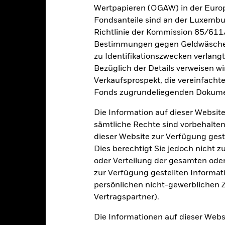
Wertpapieren (OGAW) in der Europ
e aufgeführten Zahlen beziehen sich auf die Wertentwicklung in de
Fondsanteile sind an der Luxembu
r Vergangenheit ist kein verlässlicher Indikator für die künftige Wer
Richtlinie der Kommission 85/611
r Zukunft vollkommen anders entwickeln. Dies kann Ihnen helfen zu 
Bestimmungen gegen Geldwäsche w
rgangenheit verwaltet wurde.
e Wertentwicklung wird auf der Grundlage eines Nettoinventarwerts 
zu Identifikationszwecken verlangt
gezeigt, sofern vorhanden. Aufgrund von Währungsschwankungen k
Bezüglich der Details verweisen w
sfallen, falls Sie in einer anderen Währung als derjenigen investiere
Verkaufsprospekt, die vereinfacht
rgangenheit berechnet wurde.
Quelle:
Blackrock
Fonds zugrundeliegenden Dokume
Die Information auf dieser Website
sämtliche Rechte sind vorbehalten
Wesentliche Risiken
dieser Website zur Verfügung gest
Dies berechtigt Sie jedoch nicht z
oder Verteilung der gesamten oder 
zur Verfügung gestellten Informat
itrisikos und/oder der Ausfall eines Emittenten haben wesentlich
zinsliche Wertpapiere mit einem Rating unter Investment Grade sind
persönlichen nicht-gewerblichen Zw
tpapiere mit höherem Rating. Potenzielle oder effektive Herabstufun
Vertragspartner).
der sind im Allgemeinen anfälliger gegenüber wirtschaftlichen ode
en sind ein höheres „Liquiditätsrisiko“, Beschränkungen bei der Anla
zögerte Lieferung von Wertpapieren bzw. verzögerte Zahlungen an 
Die Informationen auf dieser Web
ate können äußerst stark auf Änderungen des ihnen zugrunde lieg