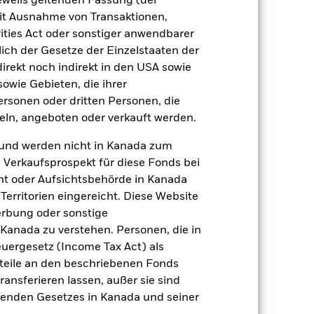
jeweils geltenden Fassung (der
 mit Ausnahme von Transaktionen,
Positionen
Unterlagen
ities Act oder sonstiger anwendbarer
ich der Gesetze der Einzelstaaten der
direkt noch indirekt in den USA sowie
sowie Gebieten, die ihrer
rsonen oder dritten Personen, die
zu einzelnen Jahren
ln, angeboten oder verkauft werden.
und werden nicht in Kanada zum
er Verlust oder Gewinn pro Jahr in den
fen zu beurteilen, wie das Produkt in
n Verkaufsprospekt für diese Fonds bei
h mit der Benchmark.
ht oder Aufsichtsbehörde in Kanada
erritorien eingereicht. Diese Website
erbung oder sonstige
 Kanada zu verstehen. Personen, die in
rgesetz (Income Tax Act) als
nteile an den beschriebenen Fonds
ransferieren lassen, außer sie sind
nden Gesetzes in Kanada und seiner