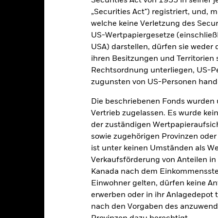
Securities Act von 1933 in seiner 
Wertentwicklung
„Securities Act") registriert, und,
klung
Eckdaten
Fondsmanager
welche keine Verletzung des Secur
US-Wertpapiergesetze (einschließl
USA) darstellen, dürfen sie weder 
enditen
ihren Besitzungen und Territorien 
Rechtsordnung unterliegen, US-Pe
Kalenderjahr
Annualisiert
Kumulativ
Angaben 
zugunsten von US-Personen hande
ge: 2014-10-01 00:00:00 to 2026-07-31 00:00:00.
: -30 to 15.
Die beschriebenen Fonds wurden 
ese Grafik zeigt die Wertentwicklung des Produkts als prozentual
tzten 10 Jahren gegenüber seiner Benchmark. Dies kann Ihnen hel
Vertrieb zugelassen. Es wurde kei
r Vergangenheit verwaltet wurde, und ermöglicht einen Vergleic
der zuständigen Wertpapieraufsic
sowie zugehörigen Provinzen oder T
art
30
r chart with 2 data series.
ist unter keinen Umständen als W
e chart has 1 X axis displaying categories.
Verkaufsförderung von Anteilen in
e chart has 1 Y axis displaying Values. Range: -20 to 30.
Kanada nach dem Einkommenssteue
20
Einwohner gelten, dürfen keine A
erwerben oder in ihr Anlagedepot t
10
nach den Vorgaben des anzuwende