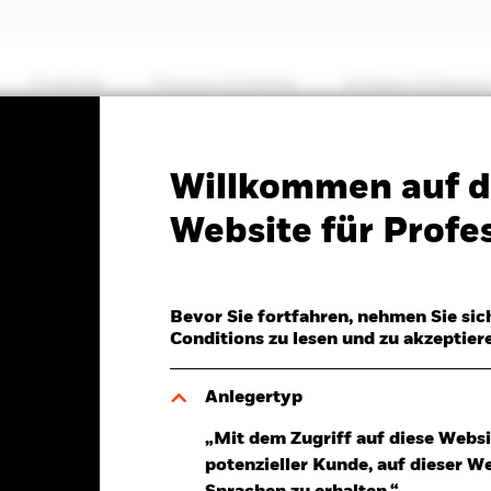
Produkte
Themen & Märkte
Anlegen & Sparen
PRIIP KID
Factsheet
Willkommen auf d
Markets Local Currency
Website für Profes
Bevor Sie fortfahren, nehmen Sie sic
Conditions zu lesen und zu akzeptier
Anlegertyp
Aug.2026
„Mit dem Zugriff auf diese Websi
,00 (0,00%)
potenzieller Kunde, auf dieser W