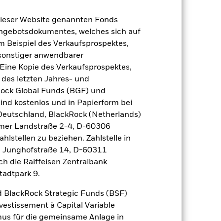
dieser Website genannten Fonds
Angebotsdokumentes, welches sich auf
m Beispiel des Verkaufsprospektes,
 sonstiger anwendbarer
Eine Kopie des Verkaufsprospektes,
 des letzten Jahres- und
2022
2023
2024
2025
Rock Global Funds (BGF) und
ind kostenlos und in Papierform bei
nchmark 1 (%)
 Deutschland, BlackRock (Netherlands)
eimer Landstraße 2-4, D-60306
2021
2022
2023
2024
2025
hlstellen zu beziehen. Zahlstelle in
, Junghofstraße 14, D-60311
-8,6
-10,6
13,0
-7,3
18,6
ch die Raiffeisen Zentralbank
tadtpark 9.
-8,7
-11,7
12,7
-2,4
19,3
 BlackRock Strategic Funds (BSF)
vestissement à Capital Variable
der Berechnung ausgenommen sind
mus für die gemeinsame Anlage in