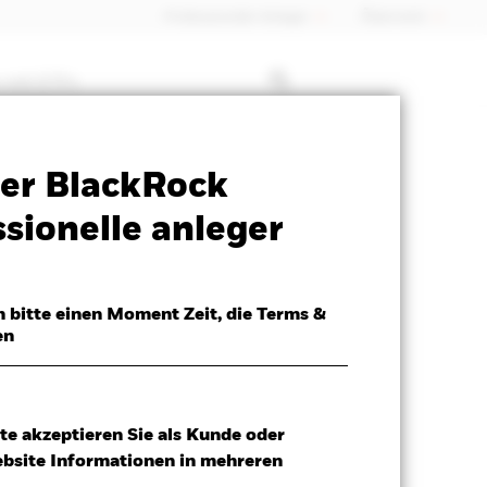
Professioneller Anleger
Õsterreich
 mit ETFs
Verkaufsprospekt
Herunterladen
er BlackRock
sionelle anleger
h bitte einen Moment Zeit, die Terms &
en
te akzeptieren Sie als Kunde oder
ebsite Informationen in mehreren