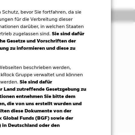
m Schutz, bevor Sie fortfahren, da sie
Positionen
Unterlagen
ngen für die Verbreitung dieser
mationen darüber, in welchen Staaten
trieb zugelassen sind.
Sie sind dafür
che Gesetze und Vorschriften der
Maximierung einer Rendite aus Ihrer
ng zu informieren und diese zu
 auf lokale Währungen von
 Webseiten beschrieben werden,
n. Dazu gehören Anleihen und
kRock Gruppe verwaltet und können
ungen und staatlichen Stellen sowie
t werden.
Sie sind dafür
, die ihren Sitz in Schwellenländern
Ihr Land zutreffende Gesetzgebung zu
tionen entnehmen Sie bitte dem
auf einem oder mehreren zugrunde
n, die von uns erstellt wurden und
 Risiko im Portfolio des Fonds zu
alten diese Dokumente von der
, das den Wert seiner
k Global Funds (BGF) sowie der
 in Deutschland oder den