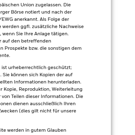
äischen Union zugelassen. Die
r Vergangenheit.
Die Wertentwicklung in
rger Börse notiert und nach der
tentwicklung. Die Märkte könnten sich in
/EWG anerkannt. Als Folge der
beurteilen, wie der Fonds in der
erden ggfl. zusätzliche Nachweise
(NIW) mit reinvestiertem Bruttoertrag
, wenn Sie Ihre Anlage tätigen.
ann Ihre Rendite höher oder geringer
ir auf den betreffenden
n, in der die Wertentwicklung in der
en Prospekte bzw. die sonstigen dem
nte.
 ist urheberrechtlich geschützt;
. Sie können sich Kopien der auf
ellten Informationen herunterladen.
ur Kopie, Reproduktion, Weiterleitung
von Teilen dieser Informationen. Die
ionen dienen ausschließlich Ihren
e Auswirkungen auf die Wertentwicklung
 anfälliger gegenüber Änderungen bei
ecken (dies gilt nicht für unsere
gen der Kreditwürdigkeit können zu
r politischen Störungen als
ge in oder der Übertragung von
den Fonds sowie
site werden in gutem Glauben
enden Vermögenswerts reagieren und