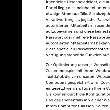
irgendeine Ursache erleidet, die a
Mindestsumme bei Erstanlag
0,55%
Partei liegt; dies beinhaltet unte
Gewinnverwendung
etwaige Stromausfälle. Sie akzept
0,00%
Verantwortung ist, jegliche Passwör
Rechtsform
USD 1 000,00
autorisierten Mitarbeitern zusende
Morningstar-Kategorie
Luxemburg
aufzubewahren und diese keinesfal
Transaktionshäufigkeit
BlackRock (Luxembourg) S.A.
Passwort oder mehrere Passwörter
autorisierten Mitarbeitern) bekannt
Transaktionsdatum +3 Tage
SEDOL
diese speziellen Passwörter sofort
BGUHI2H
Verfügung stehende Funktion auf 
Zur Optimierung unseres Webseite
Portfoliomerkmale
Zusammenspiel mit Ihrem Webbrowser
Textdatei, die von unserem Webserv
Computers gespeichert wird. Cookie
eingesetzt werden, fügen Ihrem 
Sie können durch die Konfiguratio
1 185
Standardabweichung (3J)
Per 31.Juli2026
und gegebenenfalls in welcher Wei
Ihrem Computer zulassen. Sollten 
0,98
Rückzahlungsrendite