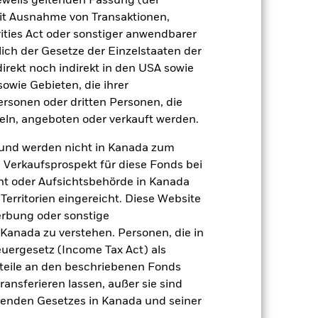
jeweils geltenden Fassung (der
 mit Ausnahme von Transaktionen,
ities Act oder sonstiger anwendbarer
Positionen
Unterlagen
ich der Gesetze der Einzelstaaten der
direkt noch indirekt in den USA sowie
sowie Gebieten, die ihrer
rsonen oder dritten Personen, die
zu einzelnen Jahren
ln, angeboten oder verkauft werden.
er Verlust oder Gewinn pro Jahr in den
und werden nicht in Kanada zum
fen zu beurteilen, wie das Produkt in
n Verkaufsprospekt für diese Fonds bei
h mit der Benchmark.
ht oder Aufsichtsbehörde in Kanada
erritorien eingereicht. Diese Website
erbung oder sonstige
 Kanada zu verstehen. Personen, die in
rgesetz (Income Tax Act) als
nteile an den beschriebenen Fonds
ransferieren lassen, außer sie sind
nden Gesetzes in Kanada und seiner