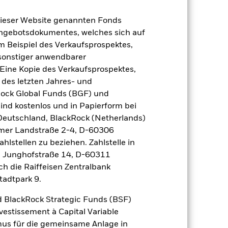
dieser Website genannten Fonds
Angebotsdokumentes, welches sich auf
m Beispiel des Verkaufsprospektes,
 sonstiger anwendbarer
Eine Kopie des Verkaufsprospektes,
 des letzten Jahres- und
2022
2023
2024
2025
Rock Global Funds (BGF) und
nchmark 1 (%)
ind kostenlos und in Papierform bei
 Deutschland, BlackRock (Netherlands)
 erzielt, die nicht mehr gültig sind.
eimer Landstraße 2-4, D-60306
hlstellen zu beziehen. Zahlstelle in
geziel und seine Anlagepolitik.
, Junghofstraße 14, D-60311
2021
2022
2023
2024
2025
ch die Raiffeisen Zentralbank
tadtpark 9.
4,2
-13,6
10,8
6,6
7,0
 BlackRock Strategic Funds (BSF)
vestissement à Capital Variable
5,3
-11,2
13,4
8,2
8,6
mus für die gemeinsame Anlage in