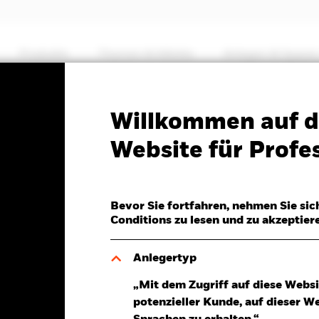
Produkte
Themen & Märkte
Anlegen & Sparen
PRIIP KID
Factsheet
Verkaufsprospekt
Willkommen auf d
High Yield Bond Fund
Website für Profes
Bevor Sie fortfahren, nehmen Sie sic
Conditions zu lesen und zu akzeptier
7.Aug.2026
R 0,02 (0,14%)
Anlegertyp
„Mit dem Zugriff auf diese Websi
potenzieller Kunde, auf dieser W