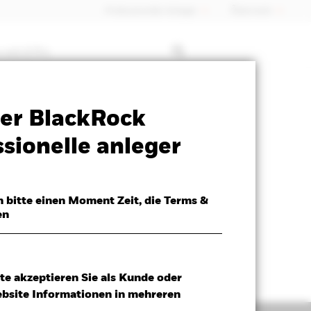
Professioneller Anleger
Õsterreich
 mit ETFs
SFDR Web Disclosure
Herunterladen
er BlackRock
sionelle anleger
h bitte einen Moment Zeit, die Terms &
en
te akzeptieren Sie als Kunde oder
ebsite Informationen in mehreren