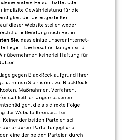
auf komplexe Weise eingesetzt werden.
endeine andere Person haftet oder
Kriterien nicht vereinbar sind. Das
 implizite Gewährleistung für die
hne ein solches Screening, negative
tändigkeit der bereitgestellten
 Vermögenswerten anbieten oder als
auf dieser Website stellen weder
 für den Fonds führen.
Kreditrisiko:
 aus oder zahlt Kapital nicht zurück.
rechtliche Beratung noch Rat in
agen leicht zu verkaufen oder zu kaufen.
ten Sie,
dass einige unserer Internet-
terliegen. Die Beschränkungen sind
 Wir übernehmen keinerlei Haftung für
utzer.
e Klage gegen BlackRock aufgrund Ihrer
t, stimmen Sie hiermit zu, BlackRock
17.Sep.2014
e, Kosten, Maßnahmen, Verfahren,
(einschließlich angemessenen
EUR
tschädigen, die als direkte Folge
Anleihen
 der Website Ihrerseits für
Artikel 8
 Keiner der beiden Parteien soll
der anderen Partei für jegliche
0,60%
den eine der beiden Parteien durch
LU1111085798