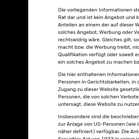
rößer sein, wenn auf umfassende oder komplexe Weise Derivate ein
Die vorliegenden Informationen st
en, die bestimmten Geschäftstätigkeiten nachgehen, die mit den ES
Rat dar und ist kein Angebot und
, sollten Anleger daher eine persönliche ethische Einschätzung de
ng der ESG-Leistungen kann negative Auswirkungen auf den Wert de
Anteilen an einem der auf dieser 
bei dem keine solchen Einschätzungen vorgenommen werden.
solches Angebot, Werbung oder Vert
sicherung dieses Fonds setzen Derivate zur Absicherung des Währun
rechtswidrig wäre. Gleiches gilt, 
nte ein potenzielles Risiko der Ansteckung (auch unter der Bezeichnu
macht bzw. die Werbung treibt, nic
e Verwaltungsgesellschaft des Fonds wird sicherstellen, dass ang
Qualifikation verfügt oder soweit 
 Anteilsklassen vorhanden sind. Über das Drop-Down-Feld direkt u
ein solches Angebot zu machen bz
in dem Fonds anzeigen lassen. Die Anteilsklassen mit Währungsabsic
e gekennzeichnet. Eine vollständige Liste aller Anteilsklassen mi
Die hier enthaltenen Informationen
haft des Fonds erhältlich.
Personen in Gerichtsbarkeiten, in 
eschäfte tätigt, um Kosten zu senken, erhält der Fonds 62,5% des d
Zugang zu dieser Website gesetzlic
 an BlackRock im Rahmen seiner Leihetätigkeit. Da die Ertragsaufte
Personen, die von solchen Verboten
verteuern, sind diese nicht in den laufenden Kosten enthalten.
untersagt, diese Website zu nutze
Insbesondere sind die beschriebe
zur Anlage von US-Personen (wie 
PRIIP KID
Factsheet
Verkaufsprospekt
 Bond
näher definiert) verfügbar. Die A
Herunterladen