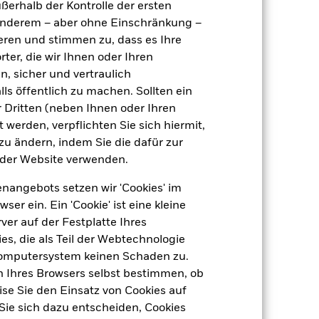
ußerhalb der Kontrolle der ersten
e
USD 10 000 000,00
r anderem – aber ohne Einschränkung –
Thesaurierend
ieren und stimmen zu, dass es Ihre
ter, die wir Ihnen oder Ihren
UCITS
n, sicher und vertraulich
Other Bond
ls öffentlich zu machen. Sollten ein
täglich, berechnet auf Basis von
 Dritten (neben Ihnen oder Ihren
Terminpreisen
 werden, verpflichten Sie sich hiermit,
BQSTL85
 zu ändern, indem Sie die dafür zur
der Website verwenden.
nangebots setzen wir 'Cookies' im
 ein. Ein 'Cookie' ist eine kleine
er auf der Festplatte Ihres
s, die als Teil der Webtechnologie
Computersystem keinen Schaden zu.
n Ihres Browsers selbst bestimmen, ob
4,27%
se Sie den Einsatz von Cookies auf
Sie sich dazu entscheiden, Cookies
7,17%