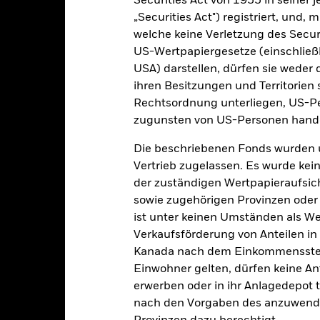
Securities Act von 1933 in seiner 
Wertentwicklung
„Securities Act") registriert, und,
klung
Eckdaten
welche keine Verletzung des Secur
Fondsmanager
US-Wertpapiergesetze (einschließl
enditen
USA) darstellen, dürfen sie weder 
ihren Besitzungen und Territorien 
Rechtsordnung unterliegen, US-Pe
Kalenderjahr
Annualisiert
Kumulativ
Angaben 
zugunsten von US-Personen hande
ge: 2014-08-01 00:00:00 to 2026-07-31 00:00:00.
: -40 to 80.
ese Grafik zeigt die Wertentwicklung des Produkts als prozentual
Die beschriebenen Fonds wurden 
tzten 10 Jahren gegenüber seiner Benchmark. Dies kann Ihnen hel
Vertrieb zugelassen. Es wurde kei
r Vergangenheit verwaltet wurde, und ermöglicht einen Vergleic
der zuständigen Wertpapieraufsic
art
sowie zugehörigen Provinzen oder T
20
r chart with 2 data series.
ist unter keinen Umständen als W
e chart has 1 X axis displaying categories.
e chart has 1 Y axis displaying Values. Range: -20 to 20.
Verkaufsförderung von Anteilen in
Kanada nach dem Einkommenssteue
10
Einwohner gelten, dürfen keine A
erwerben oder in ihr Anlagedepot t
nach den Vorgaben des anzuwende
alues
0