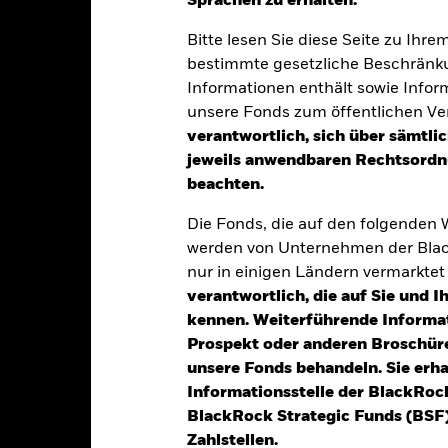
Sprachen zu erhalten.“
klung
Eckdaten
Fondsmanager
Bitte lesen Sie diese Seite zu Ihre
bestimmte gesetzliche Beschränku
Informationen enthält sowie Infor
tion aus Kapitalwachstum und Erträgen auf das Fondsvermögen die
unsere Fonds zum öffentlichen Ver
ise, die den Grundsätzen für Anlagen in den Bereichen Umwelt, Sozi
verantwortlich, sich über sämtli
jeweils anwendbaren Rechtsordnu
es Gesamtvermögens in festverzinslichen Wertpapieren an, die auf 
beachten.
d. h. Schuldverschreibungen mit kurzen Laufzeiten).
Die Fonds, die auf den folgenden
s des Fonds umfassen Anlagen mit einem relativ niedrigen Rating
werden von Unternehmen der Blac
ing (d. h. sie erfüllen eine bestimmte Stufe der Kreditwürdigkeit)
nur in einigen Ländern vermarkte
verantwortlich, die auf Sie und 
kennen. Weiterführende Informa
Prospekt oder anderen Broschüre
alrisiken.
Der Wert der Anlagen und die daraus entstandenen Ertr
unsere Fonds behandeln. Sie erh
n. Anleger erhalten den ursprünglich investierten Betrag eventuell 
Informationsstelle der BlackRoc
t Grade sind anfälliger gegenüber Änderungen von Zinssätzen und w
BlackRock Strategic Funds (BSF)
m Rating. Derivate können äußerst stark auf Änderungen des Vermöge
Zahlstellen.
 Verluste und Gewinne steigern. Der Fondswert unterliegt demzufo