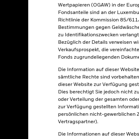
Wertpapieren (OGAW) in der Europ
i der Berechnung wurden die laufenden Kosten abgezogen. Aus 
Fondsanteile sind an der Luxembu
sgabeauf- und Rücknahmeabschläge.
Richtlinie der Kommission 85/611
e aufgeführten Zahlen beziehen sich auf die Wertentwicklung in de
Bestimmungen gegen Geldwäsche w
r Vergangenheit ist kein verlässlicher Indikator für die künftige Wer
zu Identifikationszwecken verlangt
r Zukunft vollkommen anders entwickeln. Dies kann Ihnen helfen zu 
Bezüglich der Details verweisen w
rgangenheit verwaltet wurde.
Verkaufsprospekt, die vereinfacht
e Wertentwicklung wird auf der Grundlage eines Nettoinventarwerts 
Fonds zugrundeliegenden Dokume
gezeigt, sofern vorhanden. Aufgrund von Währungsschwankungen k
sfallen, falls Sie in einer anderen Währung als derjenigen investiere
Die Information auf dieser Website
rgangenheit berechnet wurde.
Quelle:
Blackrock
sämtliche Rechte sind vorbehalten
dieser Website zur Verfügung gest
Dies berechtigt Sie jedoch nicht z
Wesentliche Risiken
oder Verteilung der gesamten oder 
zur Verfügung gestellten Informat
persönlichen nicht-gewerblichen Zw
Vertragspartner).
 Rating unter Investment Grade sind anfälliger gegenüber Änderun
 Wertpapiere mit höherem Rating.
Derivate können äußerst stark auf
Die Informationen auf dieser Web
nd das Ausmaß von Verlusten und Gewinnen erhöhen. Der Fondswert