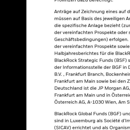
Provinzen dazu berechtigt.
Anträge auf Zeichnung eines auf 
müssen auf Basis des jeweiligen 
-10
die spezifische Anlage bezieht (zu
der vereinfachten Prospekte oder
Geschäftsbedingungen) erfolgen. 
-20
der vereinfachten Prospekte sowie
2016
2017
2018
2019
2020
2021
Halbjahresberichtes für die Black
Gesamtrendite (%)
Einschränkung Be
BlackRock Strategic Funds (BSF) s
d of interactive chart.
der Informationsstelle der BGF in
In dieser Zeit wurde die Wertentwicklung des Fonds unter Umständen
B.V. , Frankfurt Branch, Bockenh
Frankfurt am Main sowie bei den Za
m 30.Aug.2022 änderte der Fonds seinen Namen und/oder sein Anla
Deutschland ist die JP Morgan AG
2016
2017
2018
2019
2020
Frankfurt am Main und in Österrei
Österreich AG, A-1030 Wien, Am S
esamtrendite (%) EUR
12,9
5,7
-5,3
11,8
4,3
BlackRock Global Funds (BGF) und
inschränkung
sind in Luxemburg als Société d'In
enchmark 1 (%) USD
17,1
7,5
-2,1
14,3
7,0
(SICAV) errichtet und als Organis