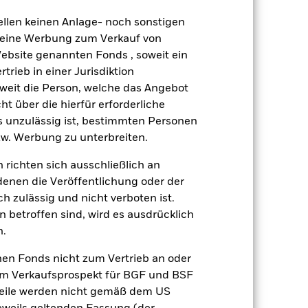
gesetzt werden. Der Fonds ist
ellen keinen Anlage- noch sonstigen
G-Kriterien nicht vereinbar sind.
 keine Werbung zum Verkauf von
r ESG-Leistungen des Fonds
r Investitionen des Fonds im
Website genannten Fonds , soweit ein
rieb in einer Jurisdiktion
gsrisikos ein. Der Einsatz von
soweit die Person, welche das Angebot
ng „Spill-over-Effekt“) für andere
ht über die hierfür erforderliche
emessene Verfahren zur Minderung
es unzulässig ist, bestimmten Personen
nter dem Namen des Fonds können
w. Werbung zu unterbreiten.
herung sind durch den Begriff
t Währungsabsicherung ist zudem auf
 richten sich ausschließlich an
denen die Veröffentlichung oder der
amit verbundenen erzielten Ertrags
h zulässig und nicht verboten ist.
ilung aus Wertpapierleihegeschäften
 betroffen sind, wird es ausdrücklich
n.
Weniger anzeigen
nen Fonds nicht zum Vertrieb an oder
im Verkaufsprospekt für BGF und BSF
SFDR Web Disclosure
nteile werden nicht gemäß dem US