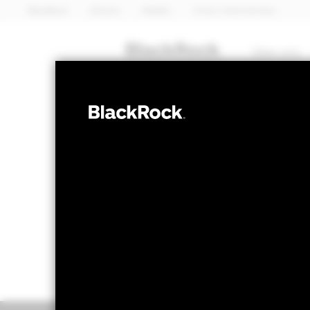
BlackRock
iShares
Aladdin
Unser Unternehmen
Über uns
ANLEIHEN
BGF US Dollar 
NAV per 07.Aug.2026
NAV per 0
EUR 14,06
EU
52W-Bandbreite 13,56 - 14,06