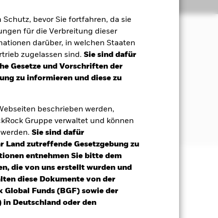
Positionen
Unterlagen
m Schutz, bevor Sie fortfahren, da sie
ngen für die Verbreitung dieser
mationen darüber, in welchen Staaten
 Maximierung der Rendite auf Ihre
trieb zugelassen sind.
Sie sind dafür
ales und Governance (ESG) entspricht.
che Gesetze und Vorschriften der
ng zu informieren und diese zu
US-Dollar lauten. Dazu gehören
 Webseiten beschrieben werden,
 oder Anlagen ohne Rating. Der Rest
kRock Gruppe verwaltet und können
 zum Zeitpunkt des Erwerbs erfüllen.
t werden.
Sie sind dafür
Ihr Land zutreffende Gesetzgebung zu
tionen entnehmen Sie bitte dem
n, die von uns erstellt wurden und
äge sind nicht garantiert und
alten diese Dokumente von der
nicht zurück.
k Global Funds (BGF) sowie der
eisen höhere "Kreditrisiken" auf
 in Deutschland oder den
nswerts, der ihnen zugrunde liegt,
lge größeren Schwankungen. Die