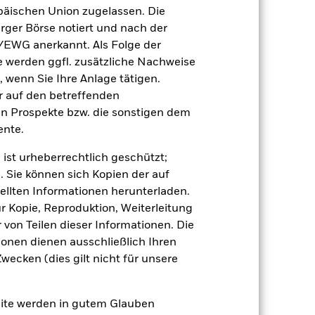
äischen Union zugelassen. Die
der Berechnung ausgenommen sind
rger Börse notiert und nach der
/EWG anerkannt. Als Folge der
r Vergangenheit.
Die Wertentwicklung in
erden ggfl. zusätzliche Nachweise
tentwicklung. Die Märkte könnten sich in
, wenn Sie Ihre Anlage tätigen.
beurteilen, wie der Fonds in der
ir auf den betreffenden
en Prospekte bzw. die sonstigen dem
(NIW) mit reinvestiertem Bruttoertrag
nte.
ann Ihre Rendite höher oder geringer
n, in der die Wertentwicklung in der
 ist urheberrechtlich geschützt;
. Sie können sich Kopien der auf
ellten Informationen herunterladen.
ur Kopie, Reproduktion, Weiterleitung
von Teilen dieser Informationen. Die
ionen dienen ausschließlich Ihren
ecken (dies gilt nicht für unsere
gen von Zinssätzen und weisen höhere
 Änderungen des ihnen zugrunde
site werden in gutem Glauben
 unterliegt demzufolge größeren