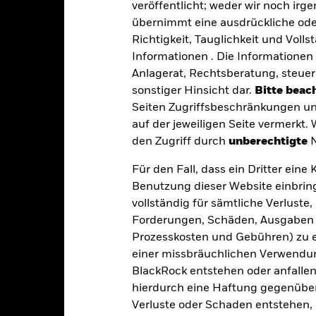
n Fond können größer sein, wenn Derivate in großem Umfang oder 
veröffentlicht; weder wir noch irg
 bestimmten Geschäftstätigkeiten auszuschließen, die mit den ESG-
übernimmt eine ausdrückliche oder
ageuniversum reduzieren. Dies kann, verglichen mit einem Fonds o
ionen des Fonds haben.
Richtigkeit, Tauglichkeit und Volls
gkeit von Instituten, die Dienstleistungen wie die Verwahrung von
Informationen . Die Informationen 
 Geschäften mit anderen Instrumenten auftreten, kann zu Verlusten
s vom Fonds gehaltenen Vermögensgegenstandes fällige Erträge nicht
Anlagerat, Rechtsberatung, steuer
bedeutet, dass es nicht genügend Käufer oder Verkäufer gibt, um Anl
sonstiger Hinsicht dar.
Bitte beach
Seiten Zugriffsbeschränkungen un
auf der jeweiligen Seite vermerkt.
Eckdaten
den Zugriff durch
unberechtigte
N
Für den Fall, dass ein Dritter ein
Benutzung dieser Website einbring
USD 2 968 122 954,79
Auflegung Anteilsklasse
vollständig für sämtliche Verlust
Forderungen, Schäden, Ausgaben 
Währung der Reihe
29.Okt.1993
Prozesskosten und Gebühren) zu en
Anlageklasse
einer missbräuchlichen Verwendung
USD
SFDR-Klassifizierung
BlackRock entstehen oder anfallen.
loomberg U.S. Corporate High
hierdurch eine Haftung gegenüber 
Laufende Gebühren
Yield 2% Issuer Capped Index
Verluste oder Schaden entstehen, 
ISIN
0,00%