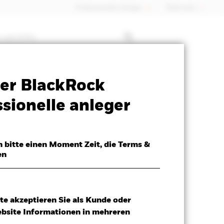
Professioneller Anleger
Õsterreich
 mit ETFs
Verkaufsprospekt
Herunterladen
er BlackRock
sionelle anleger
h bitte einen Moment Zeit, die Terms &
en
te akzeptieren Sie als Kunde oder
ebsite Informationen in mehreren