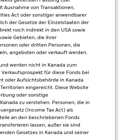
jeweils geltenden Fassung (der
Verkaufsprospekt
 mit Ausnahme von Transaktionen,
ities Act oder sonstiger anwendbarer
ich der Gesetze der Einzelstaaten der
direkt noch indirekt in den USA sowie
Positionen
Unterlagen
sowie Gebieten, die ihrer
rsonen oder dritten Personen, die
ln, angeboten oder verkauft werden.
zu einzelnen Jahren
und werden nicht in Kanada zum
n Verkaufsprospekt für diese Fonds bei
er Verlust oder Gewinn pro Jahr in den
ht oder Aufsichtsbehörde in Kanada
fen zu beurteilen, wie das Produkt in
erritorien eingereicht. Diese Website
h mit der Benchmark.
erbung oder sonstige
 Kanada zu verstehen. Personen, die in
rgesetz (Income Tax Act) als
nteile an den beschriebenen Fonds
ransferieren lassen, außer sie sind
nden Gesetzes in Kanada und seiner