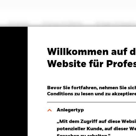
Produkte
Themen & Märkte
Anlegen & Sparen
PRIIP KID
Factsheet
Willkommen auf d
Markets Flexi Dynamic
Website für Profes
Bevor Sie fortfahren, nehmen Sie sic
Conditions zu lesen und zu akzeptier
Anlegertyp
6.Aug.2026
Morningstar Rating
„Mit dem Zugriff auf diese Websi
P -0,07 (-0,09%)
potenzieller Kunde, auf dieser W