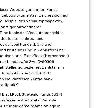
dieser Website genannten Fonds
Angebotsdokumentes, welches sich auf
m Beispiel des Verkaufsprospektes,
 sonstiger anwendbarer
Eine Kopie des Verkaufsprospektes,
 des letzten Jahres- und
Rock Global Funds (BGF) und
ind kostenlos und in Papierform bei
2022
2023
2024
2025
 Deutschland, BlackRock (Netherlands)
Vergleichs-Benchmark 2 (%)
eimer Landstraße 2-4, D-60306
hlstellen zu beziehen. Zahlstelle in
 erzielt, die nicht mehr gültig sind.
, Junghofstraße 14, D-60311
ch die Raiffeisen Zentralbank
 sich in den Benchmark-Daten
Benchmark, was sich in den Benchmark-
tadtpark 9.
 BlackRock Strategic Funds (BSF)
2021
2022
2023
2024
2025
vestissement à Capital Variable
mus für die gemeinsame Anlage in