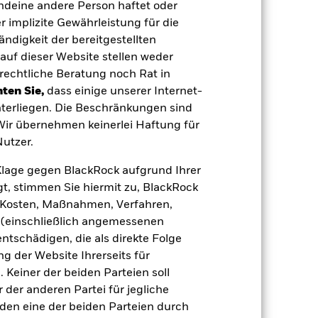
endeine andere Person haftet oder
 implizite Gewährleistung für die
tändigkeit der bereitgestellten
auf dieser Website stellen weder
uf die Wertentwicklung von
einem Risikoniveau führen.
rechtliche Beratung noch Rat in
Industrieländer. Weitere
ten Sie,
dass einige unserer Internet-
gung von Vermögenswerten, ausfallende
sbezogene Risiken.
Derivate können
terliegen. Die Beschränkungen sind
on Verlusten und Gewinnen erhöhen.
 Wir übernehmen keinerlei Haftung für
er sein, wenn Derivate in großem
egebene oder garantierte
utzer.
rieländern.
 Vermögenswerten anbieten oder als
e Klage gegen BlackRock aufgrund Ihrer
 für den Fonds führen.
Kreditrisiko:
 aus oder zahlt Kapital nicht zurück.
t, stimmen Sie hiermit zu, BlackRock
agen leicht zu verkaufen oder zu kaufen.
e, Kosten, Maßnahmen, Verfahren,
(einschließlich angemessenen
tschädigen, die als direkte Folge
 der Website Ihrerseits für
 Keiner der beiden Parteien soll
der anderen Partei für jegliche
den eine der beiden Parteien durch
20.Aug.2014