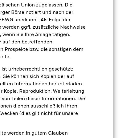
-11,8
-7,6
14,3
2,4
11,9
äischen Union zugelassen. Die
rger Börse notiert und nach der
/EWG anerkannt. Als Folge der
0,2
1,7
5,2
5,4
4,4
erden ggfl. zusätzliche Nachweise
, wenn Sie Ihre Anlage tätigen.
-5,3
-14,8
11,9
2,0
16,8
ir auf den betreffenden
der Berechnung ausgenommen sind
en Prospekte bzw. die sonstigen dem
nte.
r Vergangenheit.
Die Wertentwicklung in
 ist urheberrechtlich geschützt;
tentwicklung. Die Märkte könnten sich in
. Sie können sich Kopien der auf
beurteilen, wie der Fonds in der
ellten Informationen herunterladen.
(NIW) mit reinvestiertem Bruttoertrag
ur Kopie, Reproduktion, Weiterleitung
ann Ihre Rendite höher oder geringer
von Teilen dieser Informationen. Die
n, in der die Wertentwicklung in der
ionen dienen ausschließlich Ihren
ecken (dies gilt nicht für unsere
site werden in gutem Glauben