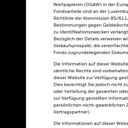
esamtrendite (%) GBP
12,5
4,4
-13,2
4,4
13,0
Wertpapieren (OGAW) in der Europ
Fondsanteile sind an der Luxembu
ergleichs-Benchmark 1
Richtlinie der Kommission 85/611
0,7
1,1
2,1
2,6
1,1
(%) USD
Bestimmungen gegen Geldwäsche w
ergleichs-Benchmark 2
zu Identifikationszwecken verlangt
10,2
12,7
-5,2
14,3
4,0
(%) USD
Bezüglich der Details verweisen w
i der Berechnung wurden die laufenden Kosten abgezogen. Aus 
Verkaufsprospekt, die vereinfacht
sgabeauf- und Rücknahmeabschläge.
Fonds zugrundeliegenden Dokume
e aufgeführten Zahlen beziehen sich auf die Wertentwicklung in de
Die Information auf dieser Website
r Vergangenheit ist kein verlässlicher Indikator für die künftige Wer
sämtliche Rechte sind vorbehalten
r Zukunft vollkommen anders entwickeln. Dies kann Ihnen helfen zu 
rgangenheit verwaltet wurde.
dieser Website zur Verfügung gest
e Wertentwicklung wird auf der Grundlage eines Nettoinventarwerts 
Dies berechtigt Sie jedoch nicht z
gezeigt, sofern vorhanden. Aufgrund von Währungsschwankungen k
oder Verteilung der gesamten oder 
sfallen, falls Sie in einer anderen Währung als derjenigen investiere
zur Verfügung gestellten Informat
rgangenheit berechnet wurde.
Quelle:
Blackrock
persönlichen nicht-gewerblichen Zw
Vertragspartner).
Die Informationen auf dieser Web