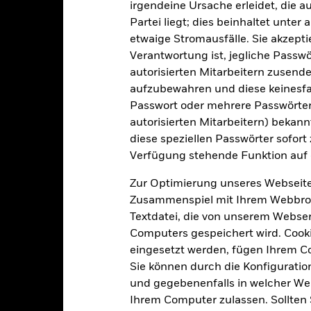
irgendeine Ursache erleidet, die a
Währung der Reihe
Partei liegt; dies beinhaltet unte
12.Juni2013
etwaige Stromausfälle. Sie akzept
Anlageklasse
USD
Verantwortung ist, jegliche Passwör
Vergleichs-Benchmark 2
autorisierten Mitarbeitern zusende
 month SOFR Compounded in
Arrears (USD)
aufzubewahren und diese keinesfal
Max. Ausgabeaufschlag
Passwort oder mehrere Passwörter
Andere
autorisierten Mitarbeitern) bekannt
Managementgebühr
1,03%
diese speziellen Passwörter sofort
Benchmark-Erfolgsgebühr
LU1093538335
Verfügung stehende Funktion auf 
Mindestsumme bei Folgeanl
USD 100 000,00
Zur Optimierung unseres Webseite
Domizil
Ausschüttung
Zusammenspiel mit Ihrem Webbrowser
Verwaltungsgesellschaft
UCITS
Textdatei, die von unserem Webserv
Computers gespeichert wird. Cookie
Transaktionsabwicklung
obal Emerging Markets Bond -
GBP Hedged
eingesetzt werden, fügen Ihrem 
Bloomberg-Ticker
Sie können durch die Konfiguratio
glich, berechnet auf Basis von
Terminpreisen
und gegebenenfalls in welcher Wei
Ihrem Computer zulassen. Sollten 
BP84020