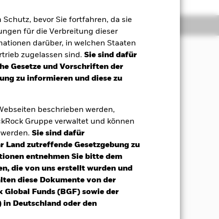
m Schutz, bevor Sie fortfahren, da sie
Positionen
Unterlagen
ngen für die Verbreitung dieser
mationen darüber, in welchen Staaten
trieb zugelassen sind.
Sie sind dafür
che Gesetze und Vorschriften der
 Maximierung der Rendite aus Ihrer
ng zu informieren und diese zu
d auf fv Wertpapiere bezogenen
 Webseiten beschrieben werden,
chwellenländern lauten und von
kRock Gruppe verwaltet und können
Wiederaufbau und Entwicklung) von
t werden.
Sie sind dafür
enden Teil ihrer Geschäftstätigkeit
Ihr Land zutreffende Gesetzgebung zu
tionen entnehmen Sie bitte dem
fv Wertpapiere bezogenen
n, die von uns erstellt wurden und
driges oder kein Kredit-Rating
alten diese Dokumente von der
 fv Wertpapiere bezogene Wertpapiere
k Global Funds (BGF) sowie der
reren zugrunde liegenden
 in Deutschland oder den
nem Marktrisiko ausgesetzt ist, das