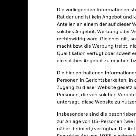
Die vorliegenden Informationen st
Rat dar und ist kein Angebot und
Anteilen an einem der auf dieser 
alrisiken.
Der Wert der Anlagen und die daraus entstandenen Ertr
solches Angebot, Werbung oder Vert
n. Anleger erhalten den ursprünglich investierten Betrag eventuell 
rechtswidrig wäre. Gleiches gilt, 
reditrisikos und/oder der Ausfall eines Emittenten haben wesent
macht bzw. die Werbung treibt, nic
Wertpapiere. Festverzinsliche Wertpapiere ohne Investment Grade si
Qualifikation verfügt oder soweit 
estverzinsliche Wertpapiere mit höherem Rating. Potenzielle oder e
ein solches Angebot zu machen bz
stieg des Risikos führen. Bei ABS und MBS gelten die bei festverz
em Liquiditätsrisiko, weisen einen großen Anteil an Entleihungen a
Die hier enthaltenen Informationen
e liegenden Vermögensgegenstände wider. Derivate können äußerst 
Personen in Gerichtsbarkeiten, in 
 liegt, reagieren und können die Höhe der Verluste und Gewinne st
Zugang zu dieser Website gesetzlic
. Die Auswirkungen für den Fond können größer sein, wenn auf u
nds ist bestrebt, Unternehmen auszuschließen, die bestimmten Gesc
Personen, die von solchen Verboten
ind. Bevor sie im Fonds Anlagen tätigen, sollten Anleger daher eine
untersagt, diese Website zu nutze
ehmen. Eine solche Einschätzung der ESG-Leistungen kann negati
ich zu einem Fonds haben, bei dem keine solchen Einschätzungen 
Insbesondere sind die beschriebe
sicherung dieses Fonds setzen Derivate zur Absicherung des Währun
zur Anlage von US-Personen (wie 
nte ein potenzielles Risiko der Ansteckung (auch unter der Bezeichnu
näher definiert) verfügbar. Die A
e Verwaltungsgesellschaft des Fonds wird sicherstellen, dass ang