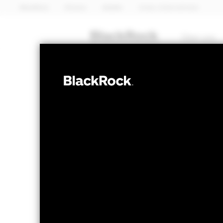
BlackRock
iShares
Aladdin
Unser Unternehmen
Über uns
ANLEIHEN
BlackRock ESG
Fund
NAV per 05.Aug.2026
NAV pe
EUR 112,16
E
52W-Bandbreite 111,53 - 115,19