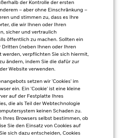
ußerhalb der Kontrolle der ersten
 aus oder zahlt Kapital nicht zurück.
agen leicht zu verkaufen oder zu kaufen.
r anderem – aber ohne Einschränkung –
ieren und stimmen zu, dass es Ihre
ter, die wir Ihnen oder Ihren
n, sicher und vertraulich
ls öffentlich zu machen. Sollten ein
 Dritten (neben Ihnen oder Ihren
 werden, verpflichten Sie sich hiermit,
05.März2014
 zu ändern, indem Sie die dafür zur
der Website verwenden.
EUR
Anleihen
nangebots setzen wir 'Cookies' im
Artikel 8
 ein. Ein 'Cookie' ist eine kleine
er auf der Festplatte Ihres
1,27%
s, die als Teil der Webtechnologie
LU1040967272
Computersystem keinen Schaden zu.
e
USD 5 000,00
n Ihres Browsers selbst bestimmen, ob
se Sie den Einsatz von Cookies auf
Ausschüttung
Sie sich dazu entscheiden, Cookies
UCITS