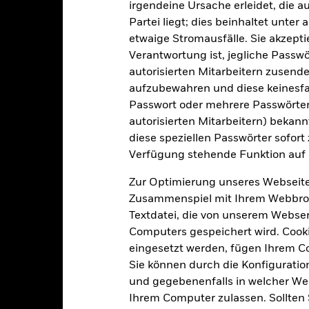
irgendeine Ursache erleidet, die a
s vom Fonds gehaltenen Vermögensgegenstandes fällige Erträge nicht
bedeutet, dass es nicht genügend Käufer oder Verkäufer gibt, um Anl
Partei liegt; dies beinhaltet unte
etwaige Stromausfälle. Sie akzept
Verantwortung ist, jegliche Passwör
Eckdaten
autorisierten Mitarbeitern zusende
aufzubewahren und diese keinesfal
Passwort oder mehrere Passwörter
autorisierten Mitarbeitern) bekannt
EUR 2 853 042 025,03
Auflegung Anteilsklasse
diese speziellen Passwörter sofort
Verfügung stehende Funktion auf 
Währung der Reihe
30.Sep.2009
Anlageklasse
Zur Optimierung unseres Webseite
EUR
SFDR-Klassifizierung
Zusammenspiel mit Ihrem Webbrowser
R Overnight (EUROSTR=) rate
Textdatei, die von unserem Webserv
Laufende Gebühren
index (EUR)
Computers gespeichert wird. Cookie
ISIN
5,00%
eingesetzt werden, fügen Ihrem 
Mindestsumme bei Erstanlag
1,00%
Sie können durch die Konfiguratio
und gegebenenfalls in welcher Wei
Gewinnverwendung
0,00%
Ihrem Computer zulassen. Sollten 
Rechtsform
USD 1 000,00