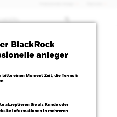
Professioneller Anleger
Õsterreich
 mit ETFs
SFDR Web Disclosure
Herunterladen
er BlackRock
sionelle anleger
h bitte einen Moment Zeit, die Terms &
en
te akzeptieren Sie als Kunde oder
ebsite Informationen in mehreren