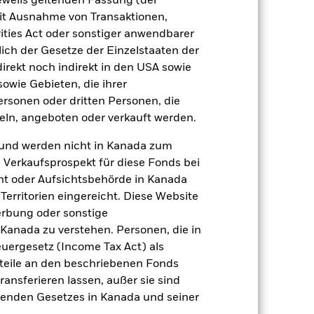
jeweils geltenden Fassung (der
nter dem Namen des Fonds können
 mit Ausnahme von Transaktionen,
herung sind durch den Begriff
t Währungsabsicherung ist zudem auf
ities Act oder sonstiger anwendbarer
ich der Gesetze der Einzelstaaten der
direkt noch indirekt in den USA sowie
amit verbundenen erzielten Ertrags
ilung aus Wertpapierleihegeschäften
sowie Gebieten, die ihrer
rsonen oder dritten Personen, die
ln, angeboten oder verkauft werden.
Weniger anzeigen
und werden nicht in Kanada zum
n Verkaufsprospekt für diese Fonds bei
ospekt
SFDR Web Disclosure
ht oder Aufsichtsbehörde in Kanada
erritorien eingereicht. Diese Website
erbung oder sonstige
Positionen
Unterlagen
 Kanada zu verstehen. Personen, die in
rgesetz (Income Tax Act) als
nteile an den beschriebenen Fonds
ransferieren lassen, außer sie sind
nden Gesetzes in Kanada und seiner
zu einzelnen Jahren