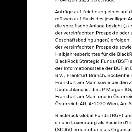
Provinzen dazu berechtigt.
: 0 to 24.
ese Grafik zeigt die Wertentwicklung des Produkts als prozentual
Anträge auf Zeichnung eines auf 
tzten 10 Jahren gegenüber seiner Benchmark. Dies kann Ihnen hel
müssen auf Basis des jeweiligen 
r Vergangenheit verwaltet wurde, und ermöglicht einen Vergleic
die spezifische Anlage bezieht (zu
art
6
der vereinfachten Prospekte oder
r chart with 2 data series.
e chart has 1 X axis displaying categories.
Geschäftsbedingungen) erfolgen. 
e chart has 1 Y axis displaying Values. Range: -4 to 6.
der vereinfachten Prospekte sowie
4
Halbjahresberichtes für die Black
BlackRock Strategic Funds (BSF) s
der Informationsstelle der BGF in
2
alues
B.V. , Frankfurt Branch, Bockenh
Frankfurt am Main sowie bei den Za
0
Deutschland ist die JP Morgan AG
Frankfurt am Main und in Österrei
Österreich AG, A-1030 Wien, Am S
-2
BlackRock Global Funds (BGF) und
sind in Luxemburg als Société d'In
-4
2016
2017
2018
2019
2020
2021
(SICAV) errichtet und als Organis