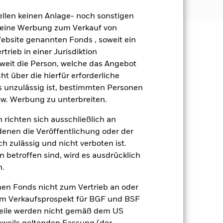
ellen keinen Anlage- noch sonstigen
 keine Werbung zum Verkauf von
Website genannten Fonds , soweit ein
äge sind nicht garantiert und
rieb in einer Jurisdiktion
nicht zurück.
soweit die Person, welche das Angebot
liche Auswirkungen auf die
ht über die hierfür erforderliche
nd anfälliger gegenüber
es unzulässig ist, bestimmten Personen
ffektive Herabstufungen der
w. Werbung zu unterbreiten.
inslichen WP beschriebenen Risiken.
uf und spiegeln möglicherweise
 richten sich ausschließlich an
stark auf Änderungen des
denen die Veröffentlichung oder der
eigern. Der Fondswert unterliegt
h zulässig und nicht verboten ist.
mfassende oder komplexe Weise
häftstätigkeiten nachgehen, die mit
 betroffen sind, wird es ausdrücklich
 persönliche ethische Einschätzung
n.
ve Auswirkungen auf den Wert der
vorgenommen werden.
nen Fonds nicht zum Vertrieb an oder
gsrisikos ein. Der Einsatz von
im Verkaufsprospekt für BGF und BSF
ng „Spill-over-Effekt“) für andere
nteile werden nicht gemäß dem US
emessene Verfahren zur Minderung