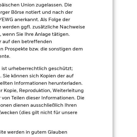
äischen Union zugelassen. Die
chmark 1 (%)
rger Börse notiert und nach der
/EWG anerkannt. Als Folge der
 erzielt, die nicht mehr gültig sind.
erden ggfl. zusätzliche Nachweise
geziel und seine Anlagepolitik.
, wenn Sie Ihre Anlage tätigen.
 sich in den Benchmark-Daten
ir auf den betreffenden
en Prospekte bzw. die sonstigen dem
nte.
2021
2022
2023
2024
2025
 ist urheberrechtlich geschützt;
-1,5
-0,9
2,8
3,8
5,0
. Sie können sich Kopien der auf
ellten Informationen herunterladen.
-0,5
0,0
3,3
3,8
2,2
ur Kopie, Reproduktion, Weiterleitung
von Teilen dieser Informationen. Die
der Berechnung ausgenommen sind
ionen dienen ausschließlich Ihren
ecken (dies gilt nicht für unsere
r Vergangenheit.
Die Wertentwicklung in
tentwicklung. Die Märkte könnten sich in
beurteilen, wie der Fonds in der
site werden in gutem Glauben