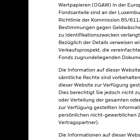
Wertpapieren (OGAW) in der Europ
Gesamtrendite (%)
Vergleichs-Ben
Fondsanteile sind an der Luxembu
d of interactive chart.
Richtlinie der Kommission 85/611
In dieser Zeit wurde die Wertentwicklung des Fonds unter Umständen
Bestimmungen gegen Geldwäsche w
m 20.Juni2022 änderte der Fonds seinen Namen und/oder sein Anla
zu Identifikationszwecken verlangt
or 15.Dez.2021, verwendete der Fonds eine andere Benchmark, was
Bezüglich der Details verweisen w
ederschlägt.
Verkaufsprospekt, die vereinfacht
Fonds zugrundeliegenden Dokume
2016
2017
2018
2019
2020
esamtrendite (%) EUR
Die Information auf dieser Website
0,7
1,7
-2,9
2,2
3,4
sämtliche Rechte sind vorbehalten
dieser Website zur Verfügung gest
ergleichs-Benchmark 1
-0,3
-0,3
-0,4
-0,4
-0,4
(%) EUR
Dies berechtigt Sie jedoch nicht z
oder Verteilung der gesamten oder 
i der Berechnung wurden die laufenden Kosten abgezogen. Aus 
sgabeauf- und Rücknahmeabschläge.
zur Verfügung gestellten Informat
persönlichen nicht-gewerblichen Zw
e aufgeführten Zahlen beziehen sich auf die Wertentwicklung in de
Vertragspartner).
r Vergangenheit ist kein verlässlicher Indikator für die künftige Wer
r Zukunft vollkommen anders entwickeln. Dies kann Ihnen helfen zu 
Die Informationen auf dieser Web
rgangenheit verwaltet wurde.