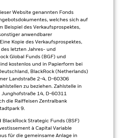
er Verlust oder Gewinn pro Jahr in den
dieser Website genannten Fonds
fen zu beurteilen, wie das Produkt in
Angebotsdokumentes, welches sich auf
h mit der Benchmark.
m Beispiel des Verkaufsprospektes,
 sonstiger anwendbarer
Eine Kopie des Verkaufsprospektes,
 des letzten Jahres- und
Rock Global Funds (BGF) und
ind kostenlos und in Papierform bei
 Deutschland, BlackRock (Netherlands)
eimer Landstraße 2-4, D-60306
hlstellen zu beziehen. Zahlstelle in
, Junghofstraße 14, D-60311
ch die Raiffeisen Zentralbank
tadtpark 9.
 BlackRock Strategic Funds (BSF)
vestissement à Capital Variable
2022
2023
2024
2025
mus für die gemeinsame Anlage in