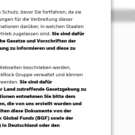
m Schutz, bevor Sie fortfahren, da sie
Positionen
Unterlagen
ngen für die Verbreitung dieser
mationen darüber, in welchen Staaten
trieb zugelassen sind.
Sie sind dafür
che Gesetze und Vorschriften der
Erzielung positiver Renditen aus
ng zu informieren und diese zu
den Grundsätzen für auf Umwelt,
 Webseiten beschrieben werden,
d auf fv Wertpapiere bezogenen
kRock Gruppe verwaltet und können
en (z. B. der Internationalen Bank
t werden.
Sie sind dafür
hen. Der Fonds kann in fv
Ihr Land zutreffende Gesetzgebung zu
 Laufzeiten), auf fv Wertpapiere
uf einem oder mehreren zugrunde
tionen entnehmen Sie bitte dem
legt, zu dem ein Unternehmen eine
n, die von uns erstellt wurden und
armittel anlegen.
alten diese Dokumente von der
k Global Funds (BGF) sowie der
 und wendet Ausschlüsse unter
 in Deutschland oder den
ere Informationen finden Sie im
lackrock.com/baselinescreens