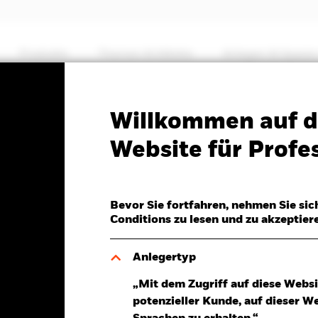
Produkte
Themen & Märkte
Anlegen & Sparen
PRIIP KID
Factsheet
Verkaufsprospekt
Willkommen auf d
 Fixed Income Strategies
Website für Profes
Bevor Sie fortfahren, nehmen Sie sic
Conditions zu lesen und zu akzeptier
Anlegertyp
r 05.Aug.2026
Morningstar Rating
„Mit dem Zugriff auf diese Websi
UR 0,05 (0,04%)
potenzieller Kunde, auf dieser W