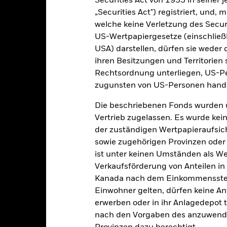
Securities Act von 1933 in seiner 
 Anteilsklassen vorhanden sind. Über das Drop-Down-Feld direkt u
„Securities Act") registriert, und,
in dem Fonds anzeigen lassen. Die Anteilsklassen mit Währungsabsic
e gekennzeichnet. Eine vollständige Liste aller Anteilsklassen mi
welche keine Verletzung des Secur
haft des Fonds erhältlich.
US-Wertpapiergesetze (einschließl
USA) darstellen, dürfen sie weder 
eschäfte tätigt, um Kosten zu senken, erhält der Fonds 62,5% des d
 an BlackRock im Rahmen seiner Leihetätigkeit. Da die Ertragsaufte
ihren Besitzungen und Territorien 
verteuern, sind diese nicht in den laufenden Kosten enthalten.
Rechtsordnung unterliegen, US-Pe
zugunsten von US-Personen hande
Die beschriebenen Fonds wurden 
Vertrieb zugelassen. Es wurde kei
PRIIP KID
Factsheet
Verkaufspr
me Strategies
der zuständigen Wertpapieraufsic
Herunterladen
Wertentwicklung
sowie zugehörigen Provinzen oder T
ist unter keinen Umständen als W
klung
Eckdaten
Fondsmanager
Verkaufsförderung von Anteilen in
Kanada nach dem Einkommenssteue
enditen
Einwohner gelten, dürfen keine A
erwerben oder in ihr Anlagedepot t
nach den Vorgaben des anzuwende
Kalenderjahr
Annualisiert
Kumulativ
Angaben 
ge: 2014-02-01 00:00:00 to 2026-07-31 00:00:00.