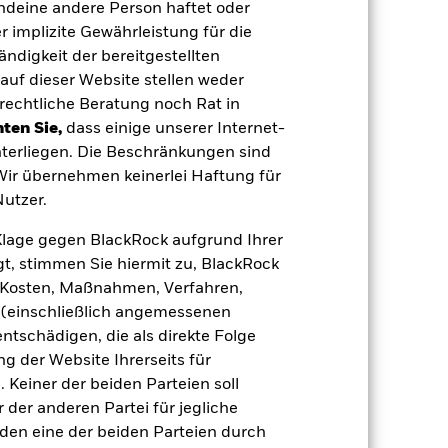
endeine andere Person haftet oder
(NIW) mit reinvestiertem Bruttoertrag
 implizite Gewährleistung für die
ann Ihre Rendite höher oder geringer
n, in der die Wertentwicklung in der
tändigkeit der bereitgestellten
auf dieser Website stellen weder
rechtliche Beratung noch Rat in
ten Sie,
dass einige unserer Internet-
terliegen. Die Beschränkungen sind
 Wir übernehmen keinerlei Haftung für
utzer.
e Klage gegen BlackRock aufgrund Ihrer
e Auswirkungen auf die Wertentwicklung
t, stimmen Sie hiermit zu, BlackRock
 anfälliger gegenüber Änderungen bei
gen der Kreditwürdigkeit können zu
e, Kosten, Maßnahmen, Verfahren,
en Risiken. Solche Instrumente können
(einschließlich angemessenen
rt der zugrunde liegenden
ngen des ihnen zugrunde liegenden
tschädigen, die als direkte Folge
gt demzufolge größeren Schwankungen.
 der Website Ihrerseits für
eise eingesetzt werden.
Der Fonds ist
ht vereinbar sind. Das ESG-Screening
 Keiner der beiden Parteien soll
 Screening, negative Auswirkungen auf
der anderen Partei für jegliche
 Vermögenswerten anbieten oder als
den eine der beiden Parteien durch
 für den Fonds führen.
Kreditrisiko: