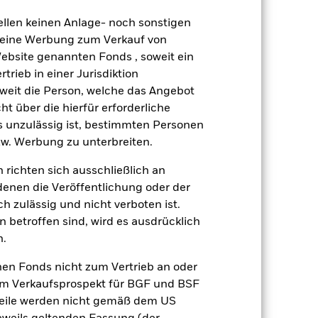
gung von Assets, ausfallende oder
Risiken. Das Anlagerisiko ist auf
ellen keinen Anlage- noch sonstigen
liger auf lokale wirtschaftliche,
 keine Werbung zum Verkauf von
 Aktien und aktienähnlichen Papieren
n aus Politik und Wirtschaft
Website genannten Fonds , soweit ein
über Derivate erfolgt, kann der
rieb in einer Jurisdiktion
ositionen gegenüber denen der
soweit die Person, welche das Angebot
fitieren. Der Fonds ist bestrebt,
ht über die hierfür erforderliche
n nicht vereinbar sind. Bevor sie
es unzulässig ist, bestimmten Personen
stungen des Fonds vornehmen. Eine
es Fonds im Vergleich zu einem
w. Werbung zu unterbreiten.
gsrisikos ein. Der Einsatz von
 richten sich ausschließlich an
ng „Spill-over-Effekt“) für andere
denen die Veröffentlichung oder der
emessene Verfahren zur Minderung
h zulässig und nicht verboten ist.
nter dem Namen des Fonds können
 betroffen sind, wird es ausdrücklich
herung sind durch den Begriff
n.
t Währungsabsicherung ist zudem auf
nen Fonds nicht zum Vertrieb an oder
amit verbundenen erzielten Ertrags
im Verkaufsprospekt für BGF und BSF
ilung aus Wertpapierleihegeschäften
nteile werden nicht gemäß dem US