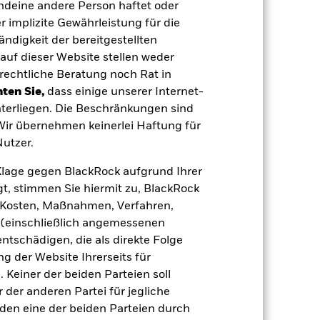
endeine andere Person haftet oder
 implizite Gewährleistung für die
tändigkeit der bereitgestellten
Industrieländer. Weitere
auf dieser Website stellen weder
gung von Vermögenswerten, ausfallende
rechtliche Beratung noch Rat in
sbezogene Risiken.
Das Anlagerisiko ist
liger auf lokale wirtschaftliche,
ten Sie,
dass einige unserer Internet-
er Fonds legt in anderen Währungen an.
terliegen. Die Beschränkungen sind
n Papieren kann durch die täglichen
nd Wirtschaft sowie
 Wir übernehmen keinerlei Haftung für
sikos über Derivate erfolgt, kann der
utzer.
ionen, gegenüber denen der Fonds
entwicklung.
Da das aktive Management
rsschwankungen aufweisen. Wenn die
e Klage gegen BlackRock aufgrund Ihrer
ger nicht von dieser Wertentwicklung
t, stimmen Sie hiermit zu, BlackRock
it den ESG-Kriterien nicht vereinbar
m Fonds ohne ein solches Screening,
e, Kosten, Maßnahmen, Verfahren,
(einschließlich angemessenen
 Vermögenswerten anbieten oder als
 für den Fonds führen.
Liquiditätsrisiko:
tschädigen, die als direkte Folge
kaufen oder zu kaufen.
 der Website Ihrerseits für
 Keiner der beiden Parteien soll
der anderen Partei für jegliche
den eine der beiden Parteien durch