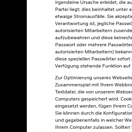
irgendeine Ursache erleidet, die a
Partei liegt; dies beinhaltet unte
etwaige Stromausfälle. Sie akzept
USD 576 994 377,36
Auflegung Anteilsklasse
Verantwortung ist, jegliche Passwör
Währung der Reihe
autorisierten Mitarbeitern zusende
29.Feb.1996
aufzubewahren und diese keinesfal
Anlageklasse
USD
Passwort oder mehrere Passwörter
SFDR-Klassifizierung
autorisierten Mitarbeitern) bekannt
MSCI All Country World Index
Laufende Gebühren
(Net)
diese speziellen Passwörter sofort
Verfügung stehende Funktion auf 
ISIN
5,00%
Mindestsumme bei Erstanlag
1,50%
Zur Optimierung unseres Webseite
Gewinnverwendung
Zusammenspiel mit Ihrem Webbrowser
0,00%
Textdatei, die von unserem Webserv
Rechtsform
USD 1 000,00
Computers gespeichert wird. Cookie
Morningstar-Kategorie
Luxemburg
eingesetzt werden, fügen Ihrem 
Transaktionshäufigkeit
BlackRock (Luxembourg) S.A.
Sie können durch die Konfiguratio
und gegebenenfalls in welcher Wei
Transaktionsdatum +3 Tage
SEDOL
Ihrem Computer zulassen. Sollten 
MIGGLOI