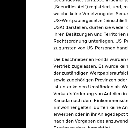
Securities Act von 1933 in seiner 
„Securities Act") registriert, und,
welche keine Verletzung des Secur
US-Wertpapiergesetze (einschließl
PRIIP KID
Factsheet
Verkaufsprospek
Equity
USA) darstellen, dürfen sie weder 
Herunterladen
ihren Besitzungen und Territorien 
Wertentwicklung
Rechtsordnung unterliegen, US-Pe
zugunsten von US-Personen hande
klung
Eckdaten
Fondsmanager
Die beschriebenen Fonds wurden 
enditen
Vertrieb zugelassen. Es wurde kei
der zuständigen Wertpapieraufsic
Kalenderjahr
Annualisiert
Kumulativ
Angaben 
sowie zugehörigen Provinzen oder T
ge: 1996-01-01 00:00:00 to 2026-07-31 00:00:00.
ist unter keinen Umständen als W
e: 0 to 1200.
ese Grafik zeigt die Wertentwicklung des Produkts als prozentual
Verkaufsförderung von Anteilen in
tzten 10 Jahren gegenüber seiner Benchmark. Dies kann Ihnen hel
Kanada nach dem Einkommenssteue
r Vergangenheit verwaltet wurde, und ermöglicht einen Vergleic
Einwohner gelten, dürfen keine A
art
erwerben oder in ihr Anlagedepot t
40
r chart with 2 data series.
nach den Vorgaben des anzuwende
e chart has 1 X axis displaying categories.
e chart has 1 Y axis displaying Values. Range: -30 to 40.