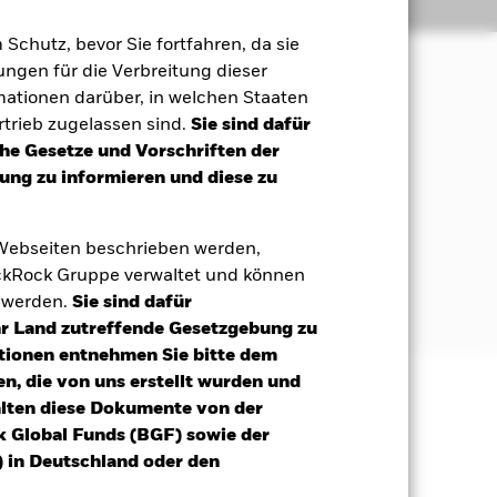
Positionen
Unterlagen
m Schutz, bevor Sie fortfahren, da sie
ngen für die Verbreitung dieser
mationen darüber, in welchen Staaten
 Maximierung der Rendite auf Ihre
trieb zugelassen sind.
Sie sind dafür
ales und Governance (ESG) entspricht.
che Gesetze und Vorschriften der
ng zu informieren und diese zu
Aktien) von Unternehmen ohne
Unternehmens, multipliziert mit der
 Webseiten beschrieben werden,
kRock Gruppe verwaltet und können
ekt angegeben. Weitere Informationen
t werden.
Sie sind dafür
om/baselinescreens
Ihr Land zutreffende Gesetzgebung zu
tionen entnehmen Sie bitte dem
n, die von uns erstellt wurden und
alten diese Dokumente von der
äge sind nicht garantiert und
k Global Funds (BGF) sowie der
nicht zurück.
 in Deutschland oder den
als entwickelte Märkte. Weitere