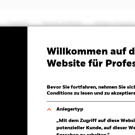
Produkte
Themen & Märkte
Anlegen & Sparen
PRIIP KID
Factsheet
Verkaufsprospekt
Willkommen auf d
ng-Horizon Equity Fund
Website für Profes
Bevor Sie fortfahren, nehmen Sie sic
Conditions zu lesen und zu akzeptier
 07.Aug.2026
SD 0,19 (0,17%)
Anlegertyp
„Mit dem Zugriff auf diese Websi
potenzieller Kunde, auf dieser W