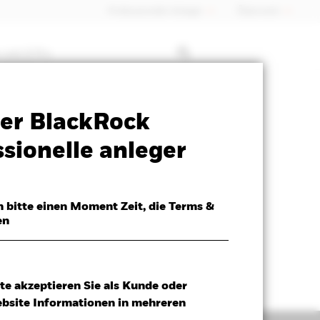
Professioneller Anleger
Õsterreich
 mit ETFs
SFDR Web Disclosure
Herunterladen
er BlackRock
sionelle anleger
h bitte einen Moment Zeit, die Terms &
en
te akzeptieren Sie als Kunde oder
ebsite Informationen in mehreren