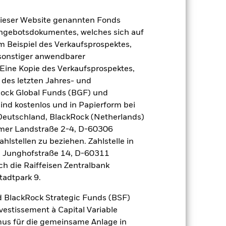
dieser Website genannten Fonds
Angebotsdokumentes, welches sich auf
m Beispiel des Verkaufsprospektes,
 sonstiger anwendbarer
Eine Kopie des Verkaufsprospektes,
 des letzten Jahres- und
Rock Global Funds (BGF) und
ind kostenlos und in Papierform bei
 Deutschland, BlackRock (Netherlands)
eimer Landstraße 2-4, D-60306
hlstellen zu beziehen. Zahlstelle in
2022
2023
2024
2025
, Junghofstraße 14, D-60311
nchmark 1 (%)
ch die Raiffeisen Zentralbank
tadtpark 9.
 erzielt, die nicht mehr gültig sind.
 BlackRock Strategic Funds (BSF)
geziel und seine Anlagepolitik.
vestissement à Capital Variable
mus für die gemeinsame Anlage in
2021
2022
2023
2024
2025