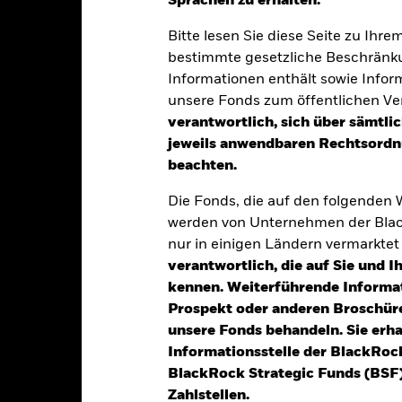
Sprachen zu erhalten.“
klung
Eckdaten
Fondsmanager
Bitte lesen Sie diese Seite zu Ihre
bestimmte gesetzliche Beschränku
Informationen enthält sowie Infor
tion aus Kapitalwachstum und Erträgen auf das Fondsvermögen die
unsere Fonds zum öffentlichen Ver
ise, die den Grundsätzen für Anlagen in den Bereichen Umwelt, Sozi
verantwortlich, sich über sämtli
jeweils anwendbaren Rechtsordnu
70 % seines Gesamtvermögens in Eigenkapitalinstrumenten (z. B. 
beachten.
pitalisierung an. Die Marktkapitalisierung ist der Aktienkurs eines 
Die Fonds, die auf den folgenden
werden von Unternehmen der Blac
n Übereinstimmung mit seiner ESG-Politik angelegt, wie im Prosp
nur in einigen Ländern vermarkte
 im Prospekt und auf der BlackRock-Website unter www.blackrock.c
verantwortlich, die auf Sie und 
kennen. Weiterführende Informa
Prospekt oder anderen Broschüre
unsere Fonds behandeln. Sie erh
alrisiken.
Der Wert der Anlagen und die daraus entstandenen Ertr
Informationsstelle der BlackRoc
n. Anleger erhalten den ursprünglich investierten Betrag eventuell 
BlackRock Strategic Funds (BSF)
 anfälliger gegenüber wirtschaftlichen oder politischen Störungen 
Zahlstellen.