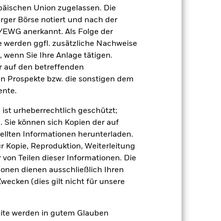
äischen Union zugelassen. Die
rger Börse notiert und nach der
19,6
-18,9
13,3
11,5
8,5
/EWG anerkannt. Als Folge der
erden ggfl. zusätzliche Nachweise
18,5
-18,4
22,2
17,5
22,3
, wenn Sie Ihre Anlage tätigen.
ir auf den betreffenden
der Berechnung ausgenommen sind
en Prospekte bzw. die sonstigen dem
nte.
r Vergangenheit.
Die Wertentwicklung in
 ist urheberrechtlich geschützt;
tentwicklung. Die Märkte könnten sich in
beurteilen, wie der Fonds in der
. Sie können sich Kopien der auf
ellten Informationen herunterladen.
(NIW) mit reinvestiertem Bruttoertrag
ur Kopie, Reproduktion, Weiterleitung
ann Ihre Rendite höher oder geringer
von Teilen dieser Informationen. Die
n, in der die Wertentwicklung in der
ionen dienen ausschließlich Ihren
ecken (dies gilt nicht für unsere
site werden in gutem Glauben