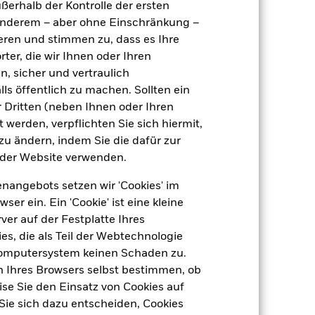
ußerhalb der Kontrolle der ersten
r anderem – aber ohne Einschränkung –
ieren und stimmen zu, dass es Ihre
29.Feb.1996
ter, die wir Ihnen oder Ihren
USD
n, sicher und vertraulich
ls öffentlich zu machen. Sollten ein
Aktien
 Dritten (neben Ihnen oder Ihren
Artikel 8
 werden, verpflichten Sie sich hiermit,
1,81%
 zu ändern, indem Sie die dafür zur
der Website verwenden.
LU0011850046
e
USD 5 000,00
nangebots setzen wir 'Cookies' im
Thesaurierend
 ein. Ein 'Cookie' ist eine kleine
er auf der Festplatte Ihres
UCITS
s, die als Teil der Webtechnologie
Global Large-Cap Blend Equity
Computersystem keinen Schaden zu.
täglich, berechnet auf Basis von
n Ihres Browsers selbst bestimmen, ob
Terminpreisen
se Sie den Einsatz von Cookies auf
0938446
Sie sich dazu entscheiden, Cookies