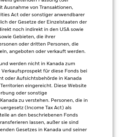
jeweils geltenden Fassung (der
 mit Ausnahme von Transaktionen,
Weniger anzeigen
ities Act oder sonstiger anwendbarer
ich der Gesetze der Einzelstaaten der
t
SFDR Web Disclosure
direkt noch indirekt in den USA sowie
sowie Gebieten, die ihrer
rsonen oder dritten Personen, die
ln, angeboten oder verkauft werden.
Positionen
Unterlagen
und werden nicht in Kanada zum
n Verkaufsprospekt für diese Fonds bei
ht oder Aufsichtsbehörde in Kanada
zu einzelnen Jahren
erritorien eingereicht. Diese Website
erbung oder sonstige
er Verlust oder Gewinn pro Jahr in den
 Kanada zu verstehen. Personen, die in
fen zu beurteilen, wie das Produkt in
rgesetz (Income Tax Act) als
h mit der Benchmark.
nteile an den beschriebenen Fonds
ransferieren lassen, außer sie sind
nden Gesetzes in Kanada und seiner