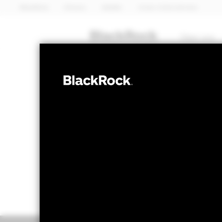
BlackRock
iShares
Aladdin
Unser Unternehmen
Über uns
AKTIEN
BGF Global Lo
NAV per 07.Aug.2026
NAV per
USD 111,76
U
52W-Bandbreite 96,96 - 112,18