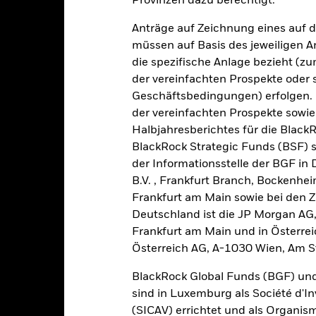
Provinzen dazu berechtigt.
30
Anträge auf Zeichnung eines auf 
20
müssen auf Basis des jeweiligen 
die spezifische Anlage bezieht (zu
10
alues
der vereinfachten Prospekte oder
Geschäftsbedingungen) erfolgen. 
0
der vereinfachten Prospekte sowie
-10
Halbjahresberichtes für die Black
BlackRock Strategic Funds (BSF) s
-20
der Informationsstelle der BGF in
B.V. , Frankfurt Branch, Bockenh
-30
Frankfurt am Main sowie bei den Za
2016
2017
2018
2019
2020
2021
Deutschland ist die JP Morgan AG
Gesamtrendite (%)
Einschränkung Be
Frankfurt am Main und in Österrei
Österreich AG, A-1030 Wien, Am S
d of interactive chart.
In dieser Zeit wurde die Wertentwicklung des Fonds unter Umständen
BlackRock Global Funds (BGF) und
m 30.Aug.2022 änderte der Fonds seinen Namen und/oder sein Anla
sind in Luxemburg als Société d'In
(SICAV) errichtet und als Organis
2016
2017
2018
2019
2020