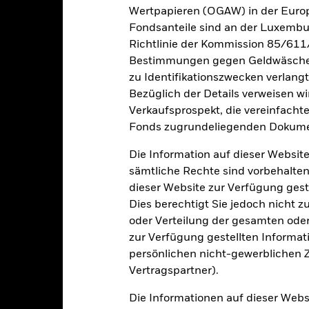
Wertpapieren (OGAW) in der Europ
esamtrendite (%) USD
Fondsanteile sind an der Luxembu
2,8
24,8
-5,4
33,5
21,4
Richtlinie der Kommission 85/611
inschränkung
Bestimmungen gegen Geldwäsche w
enchmark 1 (%) USD
7,9
24,0
-9,4
26,6
16,3
zu Identifikationszwecken verlangt
Bezüglich der Details verweisen w
i der Berechnung wurden die laufenden Kosten abgezogen. Aus 
Verkaufsprospekt, die vereinfacht
sgabeauf- und Rücknahmeabschläge.
Fonds zugrundeliegenden Dokume
e aufgeführten Zahlen beziehen sich auf die Wertentwicklung in de
Die Information auf dieser Website
r Vergangenheit ist kein verlässlicher Indikator für die künftige Wer
r Zukunft vollkommen anders entwickeln. Dies kann Ihnen helfen zu 
sämtliche Rechte sind vorbehalten
rgangenheit verwaltet wurde.
dieser Website zur Verfügung gest
e Wertentwicklung wird auf der Grundlage eines Nettoinventarwerts 
Dies berechtigt Sie jedoch nicht z
gezeigt, sofern vorhanden. Aufgrund von Währungsschwankungen k
oder Verteilung der gesamten oder 
sfallen, falls Sie in einer anderen Währung als derjenigen investiere
zur Verfügung gestellten Informat
rgangenheit berechnet wurde.
Quelle:
Blackrock
persönlichen nicht-gewerblichen Zw
Vertragspartner).
Die Informationen auf dieser Web