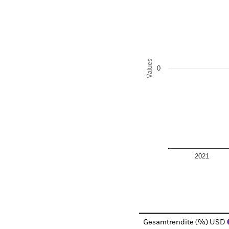
The chart has 1 X axis disp
The chart has 1 Y axis disp
Values
0
2021
End of interactive chart.
Gesamtrendite (%) USD