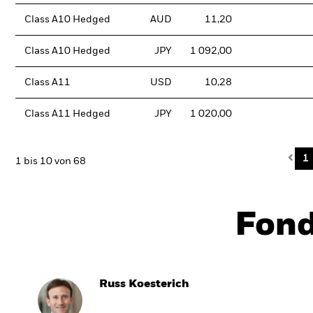
Class A10 Hedged
AUD
11,20
Class A10 Hedged
JPY
1 092,00
Class A11
USD
10,28
Class A11 Hedged
JPY
1 020,00
Pre
1
1 bis 10 von 68
Fon
Russ Koesterich