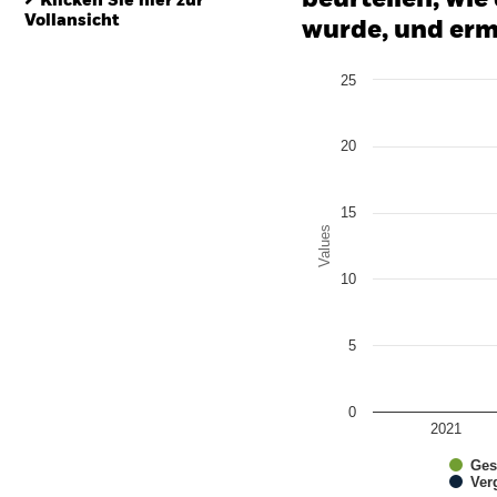
Klicken Sie hier zur
Vollansicht
wurde, und erm
Chart
25
Bar chart with 4 data series
The chart has 1 X axis disp
The chart has 1 Y axis disp
20
15
Values
10
5
0
2021
Ges
Ver