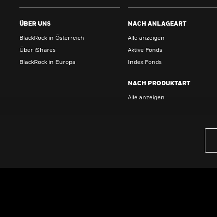
ÜBER UNS
NACH ANLAGEART
BlackRock in Österreich
Alle anzeigen
Über iShares
Aktive Fonds
BlackRock in Europa
Index Fonds
NACH PRODUKTART
Alle anzeigen
PRODUKTE
iBonds ETFs entdecken
iShares Top 10 ETFs
Wissen
GRUNDLAGEN
Dokumente