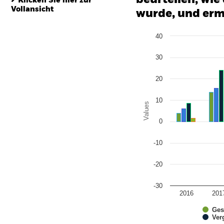
Klicken Sie hier zur
Vollansicht
wurde, und erm
Chart
40
Bar chart with 4 data series
The chart has 1 X axis disp
The chart has 1 Y axis disp
30
20
10
Values
0
-10
-20
-30
2016
201
Ges
Ver