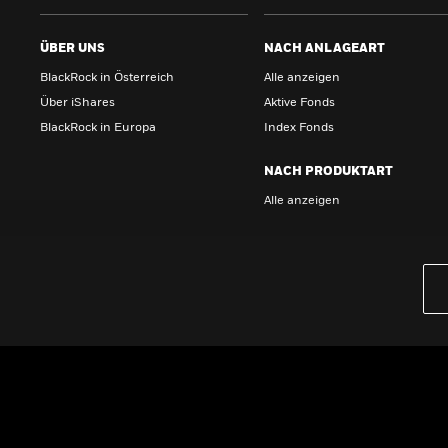
ÜBER UNS
NACH ANLAGEART
BlackRock in Österreich
Alle anzeigen
Über iShares
Aktive Fonds
BlackRock in Europa
Index Fonds
NACH PRODUKTART
Alle anzeigen
PRODUKTE
iBonds ETFs entdecken
iShares Top 10 ETFs
Wissen
GRUNDLAGEN
Dokumente