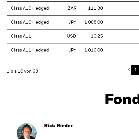
Class A10 Hedged
ZAR
111,80
Class A10 Hedged
JPY
1 088,00
Class A11
USD
10,25
Class A11 Hedged
JPY
1 016,00
Pre
1
1 bis 10 von 68
Fon
Rick Rieder