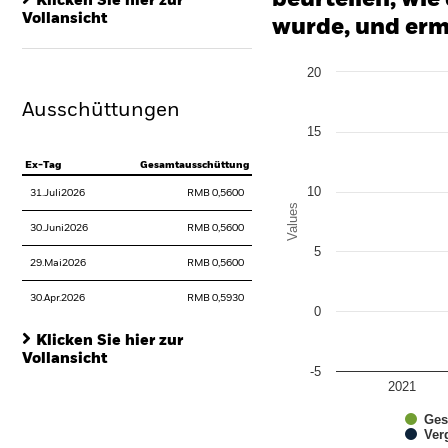
Klicken Sie hier zur
Vollansicht
wurde, und erm
Chart
20
Bar chart with 4 data series
The chart has 1 X axis disp
Ausschüttungen
The chart has 1 Y axis disp
15
Ex-Tag
Gesamtausschüttung
10
31.Juli2026
RMB 0,5600
Values
30.Juni2026
RMB 0,5600
5
29.Mai2026
RMB 0,5600
30.Apr.2026
RMB 0,5930
0
Klicken Sie hier zur
Vollansicht
-5
2021
Ges
Ver