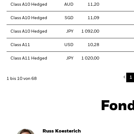
Class A10 Hedged
AUD
11,20
Class A10 Hedged
SGD
11,09
Class A10 Hedged
JPY
1 092,00
Class A11
USD
10,28
Class A11 Hedged
JPY
1 020,00
Pre
1
1 bis 10 von 68
Fon
Russ Koesterich