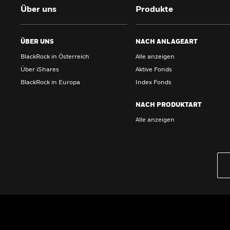
Über uns
Produkte
ÜBER UNS
NACH ANLAGEART
BlackRock in Österreich
Alle anzeigen
Über iShares
Aktive Fonds
BlackRock in Europa
Index Fonds
NACH PRODUKTART
Alle anzeigen
PRODUKTE
iBonds ETFs entdecken
iShares Top 10 ETFs
Wissen
GRUNDLAGEN