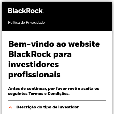
Política de Privacidade
Sobre nós
OBRIGAÇÕES
BGF Euro Income
Produtos
Bem-vindo ao website
Fixed Maturity Bond
Perspectivas
BlackRock para
Fund 2029
investidores
Visão de mercado
profissionais
Recursos
Antes de continuar, por favor revê e aceita os
Profissionais
seguintes Termos e Condições.
NAV a 07 ago. 2026
Variação do NAV a dia 07 ago. 2026
Portugal
Descrição do tipo de investidor
EUR 10,64
EUR 0,02 (0,19%)
Change location