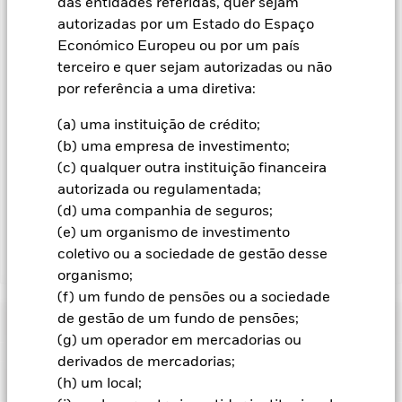
das entidades referidas, quer sejam
assinaladas com a expressão “Hedged” no nome da categoria
autorizadas por um Estado do Espaço
de acções. Além disso, está disponível, mediante pedido
dirigido à sociedade gestora do fundo, uma lista completa de
Económico Europeu ou por um país
todas as categorias de acções com cobertura cambial.
terceiro e quer sejam autorizadas ou não
por referência a uma diretiva:
Na medida em que o Fundo efetua empréstimos de valores
mobiliários para reduzir os custos, o Fundo receberá 62,5%
(a) uma instituição de crédito;
das receitas associadas geradas e os restantes 37,5% serão
(b) uma empresa de investimento;
recebidos pela BlackRock enquanto agente de empréstimos
de valores mobiliários. Uma vez que a partilha de receitas de
(c) qualquer outra instituição financeira
empréstimos de valores mobiliários não aumenta os custos
autorizada ou regulamentada;
de gestão do Fundo, esta foi excluída dos custos correntes.
(d) uma companhia de seguros;
(e) um organismo de investimento
coletivo ou a sociedade de gestão desse
Mostrar Menos
organismo;
BGF Euro Income Fixed Maturity Bond Fund 2029
(f) um fundo de pensões ou a sociedade
de gestão de um fundo de pensões;
Rentabilidade
(g) um operador em mercadorias ou
derivados de mercadorias;
Crescimento hipotético de 10.000
Características Chave
(h) um local;
As alterações das taxas de juro, o risco de crédito e/ou os
incumprimentos de emitentes terão um impacto significativo