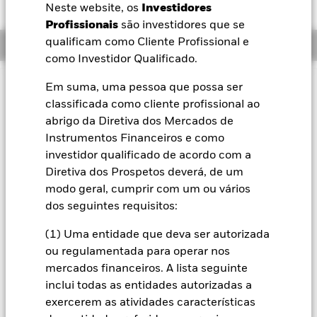
52 semanas 10,00 - 10,72
Neste website, os
Investidores
BlackRock
Profissionais
são investidores que se
qualificam como Cliente Profissional e
Resumo
iShares
como Investidor Qualificado.
Em suma, uma pessoa que possa ser
Aladdin
Informação Importante: Capital em Risco.
O valor investido
classificada como cliente profissional ao
e seus rendimentos podem sofrer reduções ou aumentos e
abrigo da Diretiva dos Mercados de
não são garantidos. Investidores podem não reaver o
A nossa empresa
montante originalmente investido.
Instrumentos Financeiros e como
investidor qualificado de acordo com a
Todas as categorias de acções com cobertura cambial utilizam
Diretiva dos Prospetos deverá, de um
derivados para a cobertura do risco cambial. A utilização de
modo geral, cumprir com um ou vários
derivados para uma categoria de acções pode implicar o risco
de contágio (também designado por “spill-over”) a outras
dos seguintes requisitos:
categorias de acções do fundo. A sociedade gestora do fundo
envidará os esforços necessários para garantir a aplicação de
(1) Uma entidade que deva ser autorizada
procedimentos adequados quem minimizem o risco de
ou regulamentada para operar nos
contágio a outra categoria de acções. Através da caixa de lista
mercados financeiros. A lista seguinte
pendente imediatamente abaixo do nome do fundo, pode ver
inclui todas as entidades autorizadas a
uma lista de todas as categorias de acções do fundo – as
exercerem as atividades características
categorias de acções com cobertura cambial estão