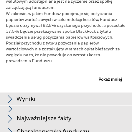
walutowym udostępniana jest na życzenie przez spółkę
zarządzającą funduszem.
W zakresie, w jakim Fundusz podejmuje się pożyczania
papierów wartościowych w celu redukcji kosztów, Fundusz
będzie otrzymywał 62,5% uzyskanego przychodu, a pozostałe
37,5% będzie przekazywane spółce BlackRock z tytułu
świadczenia usług pożyczania papierów wartościowych.
Podział przychodu z tytułu pożyczania papierów
wartościowych nie został ujęty w ramach opłat bieżących ze
względu na to, że nie powoduje on wzrostu kosztu
prowadzenia Funduszu.
Pokaż mniej
BGF World Energy Fund
Wyniki
Schemat
Najważniejsze fakty
Ryzyko inwestycyjne skoncentrowane jest w poszczególnych
sektorach, krajach, walutach lub przedsiębiorstwach. Oznacza
to, że Fundusz jest bardziej wrażliwy na wszelkie lokalne
Zobacz pełny wykres