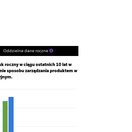
Udziały
Literatura
Oddzielne dane roczne
k roczny w ciągu ostatnich 10 lat w
enie sposobu zarządzania produktem w
yjnym.