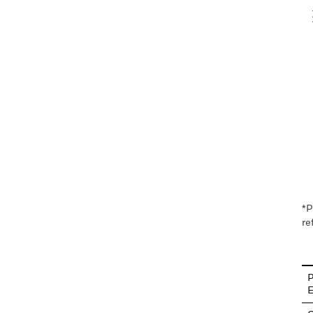
V
En
*P
re
P