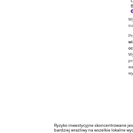
O
B
Wy
su
Pr
wi
oc
Wy
pr
wa
wy
Ryzyko inwestycyjne skoncentrowane jest
bardziej wrażliwy na wszelkie lokalne w