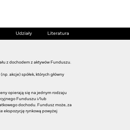
Udziały
Literatura
itału z dochodem z aktywów Funduszu.
np. akcje) spółek, których główny
eny opierają się na jednym rodzaju
tycyjnego Funduszu i/lub
odatkowego dochodu. Fundusz może, za
je ekspozycję rynkową powyżej