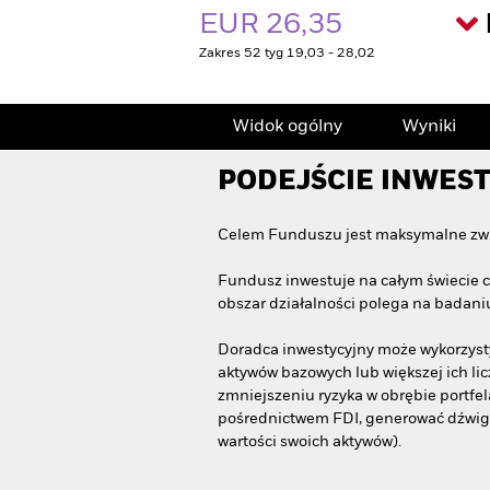
EUR 26,35
Zakres 52 tyg 19,03 - 28,02
Widok ogólny
Wyniki
PODEJŚCIE INWES
Celem Funduszu jest maksymalne zwię
Fundusz inwestuje na całym świecie c
obszar działalności polega na badaniu,
Doradca inwestycyjny może wykorzysty
aktywów bazowych lub większej ich li
zmniejszeniu ryzyka w obrębie portf
pośrednictwem FDI, generować dźwigni
wartości swoich aktywów).