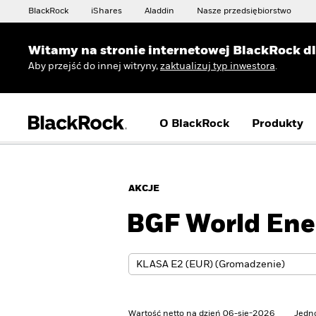
BlackRock
iShares
Aladdin
Nasze przedsiębiorstwo
Witamy na stronie internetowej BlackRock d
Aby przejść do innej witryny,
zaktualizuj typ inwestora
.
O BlackRock
Produkty
AKCJE
BGF World Ene
Wartość netto na dzień 06-sie-2026
Jedn