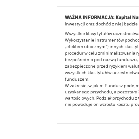
WAŻNA INFORMACJA: Kapitał Nar
inwestycji oraz dochód z niej będzi
Wszystkie klasy tytułów uczestnict
Wykorzystanie instrumentów pochodn
„efektem ubocznym”) innych klas t
procedur w celu zminimalizowania ryz
bezpośrednio pod nazwą funduszu, mo
zabezpieczone przed ryzykiem walut
wszystkich klas tytułów uczestnict
funduszem.
W zakresie, w jakim Fundusz podejm
uzyskanego przychodu, a pozostałe 
wartościowych. Podział przychodu z 
nie powoduje on wzrostu kosztu pr
BGF World Energy Fund