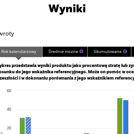
Wyniki
Najważniejsze Fakty
Zarządzający Portfelem
wroty
Rok kalendarzowy
Średnie roczne
Skumulowane
ge: 2001-01-01 00:00:00 to 2026-07-31 00:00:00.
: -80 to 160.
kres przedstawia wyniki produktu jako procentową stratę lub zys
osunku do jego wskaźnika referencyjnego. Może on pomóc w oc
zeszłości i w dokonaniu porównania z jego wskaźnikiem referenc
art
60
r chart with 2 data series.
e chart has 1 X axis displaying categories.
e chart has 1 Y axis displaying Values. Range: -40 to 60.
40
20