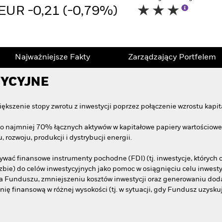
EUR -0,21 (-0,79%)
Najważniejsze Fakty
Zarządzający Portfelem
TYCYJNE
kszenie stopy zwrotu z inwestycji poprzez połączenie wzrostu kap
o najmniej 70% łącznych aktywów w kapitałowe papiery wartościowe (
 rozwoju, produkcji i dystrybucji energii.
wać finansowe instrumenty pochodne (FDI) (tj. inwestycje, których c
czbie) do celów inwestycyjnych jako pomoc w osiągnięciu celu inwes
ela Funduszu, zmniejszeniu kosztów inwestycji oraz generowaniu d
ę finansową w różnej wysokości (tj. w sytuacji, gdy Fundusz uzysku