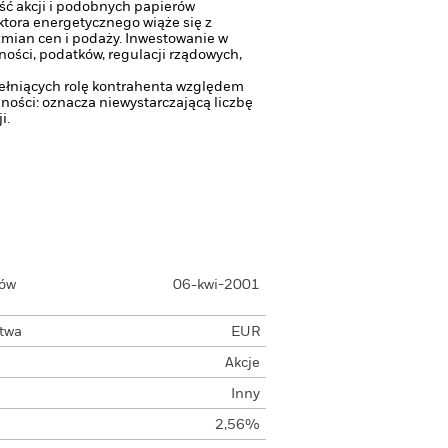
ść akcji i podobnych papierów
tora energetycznego wiąże się z
zmian cen i podaży.
Inwestowanie w
ości, podatków, regulacji rządowych,
pełniących rolę kontrahenta względem
ności: oznacza niewystarczającą liczbę
i.
łów
06-kwi-2001
ctwa
EUR
Akcje
Inny
2,56%