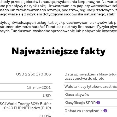
chody przedsiębiorstw i znaczące wydarzenia korporacyjne. Na warto
e przepływy na rynku akcji.
Inwestowanie w papiery wartościowe sek
nego lub zrównoważonego rozwoju, podatków, regulacji rządowych, 
ego wiąże się z ryzykiem dotyczącym środowiska naturalnego, stabiln
stytucji świadczących usługi takie jak przechowywanie aktywów lub 
strumentów może narażać Fundusz na straty finansowe.
Ryzyko płyn
ących Funduszowi swobodne sprzedawanie lub nabywanie inwestycj
Najważniejsze fakty
USD 2 250 170 305
Data wprowadzenia klasy tytu
uczestnictwa do obrotu
Waluta klasy tytułów uczestni
15-mar-2001
Klasa aktywów
USD
Klasyfikacja SFDR
SCI World Energy 30% Buffer
10/40 EUR NET Index (EUR)
Opłata za zarządzanie
3,00%