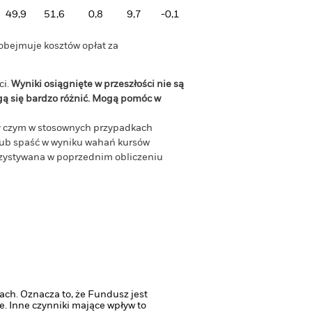
49,9
51,6
0,8
9,7
-0,1
 obejmuje kosztów opłat za
ci.
Wyniki osiągnięte w przeszłości nie są
gą się bardzo różnić. Mogą pomóc w
zy czym w stosownych przypadkach
 lub spaść w wyniku wahań kursów
orzystywana w poprzednim obliczeniu
ach. Oznacza to, że Fundusz jest
e.
Inne czynniki mające wpływ to