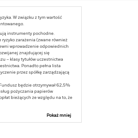
yzyka. W związku z tym wartość
rantowanego.
tują instrumenty pochodne.
 ryzyko zarażenia (zwane również
apewni wprowadzenie odpowiednich
ozwijanej znajdującej się
zu – klasy tytułów uczestnictwa
stnictwa. Ponadto pełna lista
yczenie przez spółkę zarządzającą
, Fundusz będzie otrzymywał 62,5%
usług pożyczania papierów
opłat bieżących ze względu na to, że
Pokaż mniej
na
Prospekt emisyjny
Pobierz