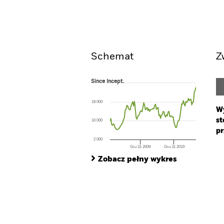
Widok ogólny
Wyniki
Schemat
Z
Since Incept.
Since Incept.
Line chart with 103 data points.
The chart has 1 X axis displaying Time. Ran
18 000
The chart has 1 Y axis displaying values. Range
Wy
st
10 000
pr
2 000
Gru 31 2009
Gru 31 2019
Ch
End of interactive chart.
Ba
Zobacz pełny wykres
Th
Th