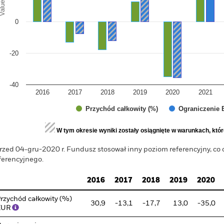
alues
0
-20
-40
2016
2017
2018
2019
2020
2021
Przychód całkowity (%)
Ograniczenie 
d of interactive chart.
W tym okresie wyniki zostały osiągnięte w warunkach, któr
rzed 04-gru-2020 r. Fundusz stosował inny poziom referencyjny, co
ferencyjnego.
2016
2017
2018
2019
2020
rzychód całkowity (%)
30,9
-13,1
-17,7
13,0
-35,0
EUR