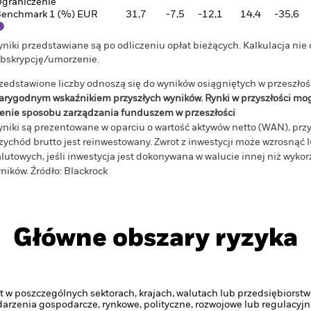
graniczenie
enchmark 1 (%) EUR
31,7
-7,5
-12,1
14,4
-35,6
niki przedstawiane są po odliczeniu opłat bieżących. Kalkulacja nie
bskrypcję/umorzenie.
zedstawione liczby odnoszą się do wyników osiągniętych w przeszłoś
arygodnym wskaźnikiem przyszłych wyników. Rynki w przyszłości mo
enie sposobu zarządzania funduszem w przeszłości
niki są prezentowane w oparciu o wartość aktywów netto (WAN), pr
zychód brutto jest reinwestowany. Zwrot z inwestycji może wzrosnąć
lutowych, jeśli inwestycja jest dokonywana w walucie innej niż wyk
ników. Źródło: Blackrock
Główne obszary ryzyka
 w poszczególnych sektorach, krajach, walutach lub przedsiębiorstw
ydarzenia gospodarcze, rynkowe, polityczne, rozwojowe lub regulacyjn