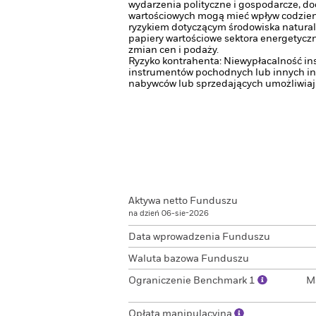
wydarzenia polityczne i gospodarcze, do
wartościowych mogą mieć wpływ codzienn
ryzykiem dotyczącym środowiska natural
papiery wartościowe sektora energetyczn
zmian cen i podaży.
Ryzyko kontrahenta: Niewypłacalność in
instrumentów pochodnych lub innych in
nabywców lub sprzedających umożliwiaj
Aktywa netto Funduszu
na dzień 06-sie-2026
Data wprowadzenia Funduszu
Waluta bazowa Funduszu
Ograniczenie Benchmark 1
M
Opłata manipulacyjna