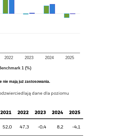
2022
2023
2024
2025
Benchmark 1 (%)
e nie mają już zastosowania.
 odzwierciedlają dane dla poziomu
2021
2022
2023
2024
2025
52,0
47,3
-0,4
8,2
-4,1