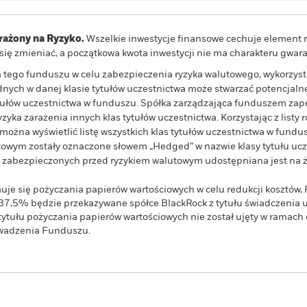
ażony na Ryzyko.
Wszelkie inwestycje finansowe cechuje element r
e się zmieniać, a początkowa kwota inwestycji nie ma charakteru gwa
wa tego funduszu w celu zabezpieczenia ryzyka walutowego, wykorzys
ych w danej klasie tytułów uczestnictwa może stwarzać potencjalne
ytułów uczestnictwa w funduszu. Spółka zarządzająca funduszem z
yka zarażenia innych klas tytułów uczestnictwa. Korzystając z listy r
żna wyświetlić listę wszystkich klas tytułów uczestnictwa w fundus
owym zostały oznaczone słowem „Hedged” w nazwie klasy tytułu ucze
wa zabezpieczonych przed ryzykiem walutowym udostępniana jest na ż
uje się pożyczania papierów wartościowych w celu redukcji kosztów
37,5% będzie przekazywane spółce BlackRock z tytułu świadczenia 
tytułu pożyczania papierów wartościowych nie został ujęty w ramach 
owadzenia Funduszu.
PRIIP KID
Karta informacyj