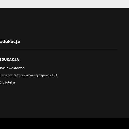
Edukacja
EDUKACJA
Jak inwestować
Badanie planow inwestycyjnych ETF
Biblioteka