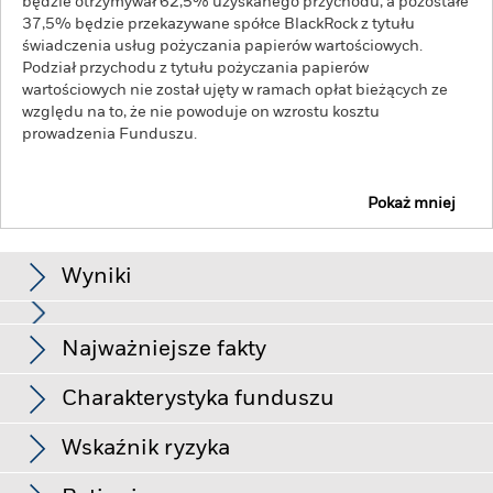
będzie otrzymywał 62,5% uzyskanego przychodu, a pozostałe
37,5% będzie przekazywane spółce BlackRock z tytułu
świadczenia usług pożyczania papierów wartościowych.
Podział przychodu z tytułu pożyczania papierów
wartościowych nie został ujęty w ramach opłat bieżących ze
względu na to, że nie powoduje on wzrostu kosztu
prowadzenia Funduszu.
Pokaż mniej
BGF Asian Dragon Fund
Wyniki
Schemat
Najważniejsze fakty
Rynki wschodzące są ogólnie bardziej wrażliwe na zmiany
warunków gospodarczych i politycznych niż rynki rozwinięte.
Inne czynniki obejmują większe „ryzyko płynności”,
Zobacz pełny wykres
Charakterystyka funduszu
ograniczenia inwestycji lub transferu aktywów, a także brak
Aktywa netto Funduszu
USD 1 301 734 461
lub opóźnienie podaży papierów wartościowych lub opłat
na dzień 06-sie-2026
Zwroty
należnych Funduszowi oraz ryzyko związane ze stabilnością.
Wskaźnik ryzyka
Inne czynniki mające wpływ to wydarzenia polityczne i
Liczba pozycji
47
Data wprowadzenia
02-sty-1997
gospodarcze, dochody przedsiębiorstw i znaczące wydarzenia
na dzień 30-cze-2026
Funduszu