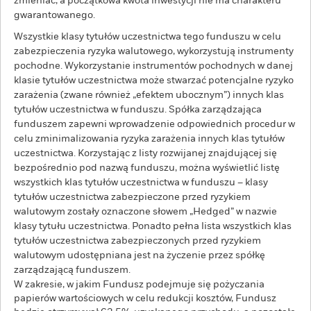
zmieniać, a początkowa kwota inwestycji nie ma charakteru
gwarantowanego.
Wszystkie klasy tytułów uczestnictwa tego funduszu w celu
zabezpieczenia ryzyka walutowego, wykorzystują instrumenty
pochodne. Wykorzystanie instrumentów pochodnych w danej
klasie tytułów uczestnictwa może stwarzać potencjalne ryzyko
zarażenia (zwane również „efektem ubocznym”) innych klas
tytułów uczestnictwa w funduszu. Spółka zarządzająca
funduszem zapewni wprowadzenie odpowiednich procedur w
celu zminimalizowania ryzyka zarażenia innych klas tytułów
uczestnictwa. Korzystając z listy rozwijanej znajdującej się
bezpośrednio pod nazwą funduszu, można wyświetlić listę
wszystkich klas tytułów uczestnictwa w funduszu – klasy
tytułów uczestnictwa zabezpieczone przed ryzykiem
walutowym zostały oznaczone słowem „Hedged” w nazwie
klasy tytułu uczestnictwa. Ponadto pełna lista wszystkich klas
tytułów uczestnictwa zabezpieczonych przed ryzykiem
walutowym udostępniana jest na życzenie przez spółkę
zarządzającą funduszem.
W zakresie, w jakim Fundusz podejmuje się pożyczania
papierów wartościowych w celu redukcji kosztów, Fundusz