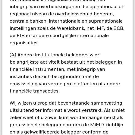
verbonden met hogere kredietrisico’s dan die uit ontwikkelde
inbegrip van overheidsorganen die op nationaal of
economieën.
regionaal niveau de overheidsschuld beheren,
Alle aandelenklassen met valutahedging van dit fonds
centrale banken, internationale en supranationale
gebruiken derivaten om valutarisico's af te dekken. Het
instellingen zoals de Wereldbank, het IMF, de ECB,
gebruik van derivaten voor een aandelenklasse kan een
potentieel besmettingsrisico (ook bekend als spill-over) voor
de EIB en andere soortgelijke internationale
andere aandelenklassen in het fonds betekenen. De
organisaties.
beheermaatschappij van het fonds waarborgt dat er
geschikte procedures worden gebruikt om het
(4) Andere institutionele beleggers wier
besmettingsrisico voor andere aandelenklassen te
belangrijkste activiteit bestaat uit het beleggen in
minimaliseren. Via het uitklapvakje direct onder de naam van
financiële instrumenten, met inbegrip van
het fonds, kunt u een lijst van alle aandelenklassen in het
instanties die zich bezighouden met de
fonds bekijken – aandelenklassen met valutahedging worden
omwisseling van vermogen in effecten of andere
aangegeven door het woord 'Hedged' in de naam van de
financiële transacties.
aandelenklasse. Daarnaast is een volledige lijst van alle
aandelenklassen met valutahedging op aanvraag
Wij wijzen u erop dat bovenstaande samenvatting
verkrijgbaar bij de beheermaatschappij van het fonds.
uitsluitend ter informatie wordt verstrekt. Als u niet
zeker weet of u zowel kunt worden aangemerkt als
Toon minder
professionele belegger conform de MiFID-richtlijn
en als gekwalificeerde belegger conform de
iShares China CNY Bond Index Fund (IE)