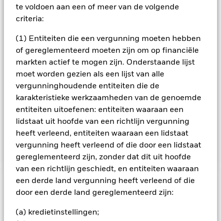
noodlijdend zijn. De Index meet de prestatie van in CNY
te voldoen aan een of meer van de volgende
luidende obligaties die door het Ministerie van Financiën
criteria:
van de Volksrepubliek China (VRC) zijn uitgegeven en
schuldinstrumenten die zijn uitgegeven door Chinese
(1) Entiteiten die een vergunning moeten hebben
beleidsbanken (overheidsinstanties van de VRC die niet
of gereglementeerd moeten zijn om op financiële
onder de garantie van de regering vallen) en die genoteerd
staan in de China Interbank Bond Market (CIBM). Ze hebben
markten actief te mogen zijn. Onderstaande lijst
een nominale waarde van minimaal 5 miljard CNY en een
moet worden gezien als een lijst van alle
resterende looptijd van minimaal 1 jaar op het moment dat
vergunninghoudende entiteiten die de
ze in de Index worden opgenomen. De Index legt geen
karakteristieke werkzaamheden van de genoemde
minimale kredietratingvereisten op. Het Fonds wil de Index
entiteiten uitoefenen: entiteiten waaraan een
repliceren door de obligatieuitgiften van alle emittenten die
deel uitmaken van de Index aan te houden, in een
lidstaat uit hoofde van een richtlijn vergunning
vergelijkbare verhouding tot de wegingen van de emittenten
heeft verleend, entiteiten waaraan een lidstaat
in de Index.
vergunning heeft verleend of die door een lidstaat
gereglementeerd zijn, zonder dat dit uit hoofde
van een richtlijn geschiedt, en entiteiten waaraan
een derde land vergunning heeft verleend of die
BELANGRIJKE GEGEVENS: Kapitaalrisico.
De waarde en
door een derde land gereglementeerd zijn:
het rendement van beleggingen kunnen dalen en stijgen, en
zijn niet gegarandeerd. Beleggers verliezen mogelijk hun
(a) kredietinstellingen;
oorspronkelijke inleg.