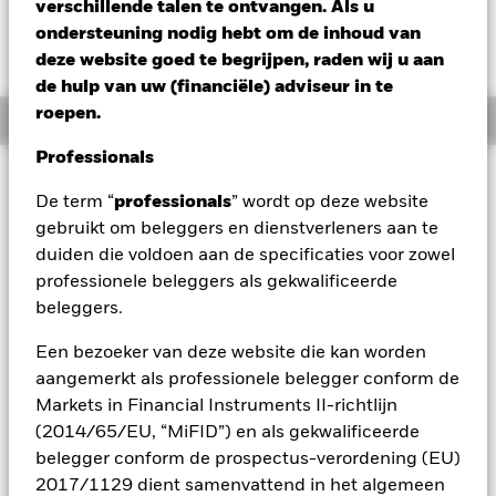
verschillende talen te ontvangen. Als u
ondersteuning nodig hebt om de inhoud van
deze website goed te begrijpen, raden wij u aan
de hulp van uw (financiële) adviseur in te
roepen.
Overzicht
Professionals
Beleggingsdoel
De term “
professionals
” wordt op deze website
Het Fonds streeft naar een rendement op uw belegging door
gebruikt om beleggers en dienstverleners aan te
een combinatie van kapitaalgroei en inkomsten uit de activa
duiden die voldoen aan de specificaties voor zowel
van het Fonds, dat het rendement van de Bloomberg
Barclays China Treasury + Policy Bank Index, de
professionele beleggers als gekwalificeerde
benchmarkindex (Index) van het Fonds, weerspiegelt. Het
beleggers.
Fonds wordt passief beheerd en streeft ernaar, voor zover dit
mogelijk en praktisch haalbaar is, te beleggen in
Een bezoeker van deze website die kan worden
vastrentende (VR-) effecten (zoals obligaties) die deel
aangemerkt als professionele belegger conform de
uitmaken van de Index of een rendement bieden dat
Markets in Financial Instruments II-richtlijn
vergelijkbaar is met de effecten van de Index. De VR-effecten
(2014/65/EU, “MiFID”) en als gekwalificeerde
zullen, op het moment dat ze in de Index worden
opgenomen, voldoen aan de vereisten van de Index en
belegger conform de prospectus-verordening (EU)
moeten geen minimale kredietrating hebben, zolang ze niet
2017/1129 dient samenvattend in het algemeen