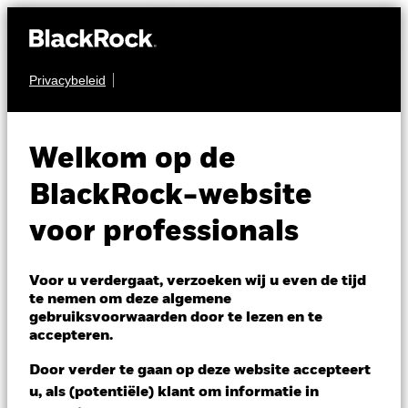
Privacybeleid
OBLIGATIES
iShares China CNY
Welkom op de
Bond Index Fund (IE)
BlackRock-website
voor professionals
Voor u verdergaat, verzoeken wij u even de tijd
te nemen om deze algemene
gebruiksvoorwaarden door te lezen en te
NAV per 06/aug/2026
accepteren.
USD 10,45
Door verder te gaan op deze website accepteert
Verandering NAV 1 dag per 06/aug/2026
USD 0,00 (0,04%)
u, als (potentiële) klant om informatie in