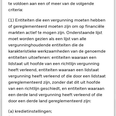
het fonds, kunt u een lijst van alle aandelenklassen in het
te voldoen aan een of meer van de volgende
fonds bekijken – aandelenklassen met valutahedging worden
criteria:
aangegeven door het woord 'Hedged' in de naam van de
aandelenklasse. Daarnaast is een volledige lijst van alle
(1) Entiteiten die een vergunning moeten hebben
aandelenklassen met valutahedging op aanvraag
of gereglementeerd moeten zijn om op financiële
verkrijgbaar bij de beheermaatschappij van het fonds.
markten actief te mogen zijn. Onderstaande lijst
In de mate waarin het Fonds effecten uitleent om zijn kosten
moet worden gezien als een lijst van alle
te reduceren, ontvangt het Fonds 62,5% van de hiermee
vergunninghoudende entiteiten die de
verbonden inkomsten en komen de resterende 37,5% ten
karakteristieke werkzaamheden van de genoemde
goede aan BlackRock als effectenuitleenagent. Aangezien de
entiteiten uitoefenen: entiteiten waaraan een
verdeling van opbrengsten uit effectenleningen de
lidstaat uit hoofde van een richtlijn vergunning
exploitatiekosten van het Fonds niet verhoogt, is deze niet in
heeft verleend, entiteiten waaraan een lidstaat
de lopende kosten opgenomen.
vergunning heeft verleend of die door een lidstaat
gereglementeerd zijn, zonder dat dit uit hoofde
Toon minder
van een richtlijn geschiedt, en entiteiten waaraan
een derde land vergunning heeft verleend of die
BGF Euro Income Fixed Maturity Bond Fund 2029
door een derde land gereglementeerd zijn:
Risicometer
(a) kredietinstellingen;