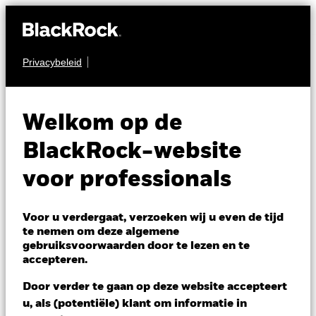
Privacybeleid
OBLIGATIES
BGF Euro Income
Welkom op de
Fixed Maturity Bond
BlackRock-website
Fund 2029
voor professionals
Voor u verdergaat, verzoeken wij u even de tijd
te nemen om deze algemene
gebruiksvoorwaarden door te lezen en te
accepteren.
NAV per 05/aug/2026
Door verder te gaan op deze website accepteert
EUR 10,15
u, als (potentiële) klant om informatie in
Variatie 52wk: 9,67 - 10,51