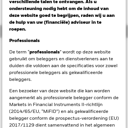
verschillende talen te ontvangen. Als u
Verandering NAV 1 dag per 05/aug/2026
ondersteuning nodig hebt om de inhoud van
EUR 0,00 (0,00%)
deze website goed te begrijpen, raden wij u aan
de hulp van uw (financiële) adviseur in te
roepen.
Overzicht
Professionals
BELANGRIJKE GEGEVENS: Kapitaalrisico.
De waarde en
De term “
professionals
” wordt op deze website
het rendement van beleggingen kunnen dalen en stijgen, en
gebruikt om beleggers en dienstverleners aan te
zijn niet gegarandeerd. Beleggers verliezen mogelijk hun
duiden die voldoen aan de specificaties voor zowel
oorspronkelijke inleg.
professionele beleggers als gekwalificeerde
Alle aandelenklassen met valutahedging van dit fonds
beleggers.
gebruiken derivaten om valutarisico's af te dekken. Het
gebruik van derivaten voor een aandelenklasse kan een
Een bezoeker van deze website die kan worden
potentieel besmettingsrisico (ook bekend als spill-over) voor
aangemerkt als professionele belegger conform de
andere aandelenklassen in het fonds betekenen. De
Markets in Financial Instruments II-richtlijn
beheermaatschappij van het fonds waarborgt dat er
(2014/65/EU, “MiFID”) en als gekwalificeerde
geschikte procedures worden gebruikt om het
belegger conform de prospectus-verordening (EU)
besmettingsrisico voor andere aandelenklassen te
2017/1129 dient samenvattend in het algemeen
minimaliseren. Via het uitklapvakje direct onder de naam van