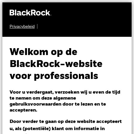
Privacybeleid
OBLIGATIES
BGF Asian High Yield
Welkom op de
Bond Fund
BlackRock-website
voor professionals
Voor u verdergaat, verzoeken wij u even de tijd
te nemen om deze algemene
gebruiksvoorwaarden door te lezen en te
NAV per 07/aug/2026
accepteren.
USD 10,16
Variatie 52wk: 9,94 - 10,40
Door verder te gaan op deze website accepteert
Verandering NAV 1 dag per 07/aug/2026
u, als (potentiële) klant om informatie in