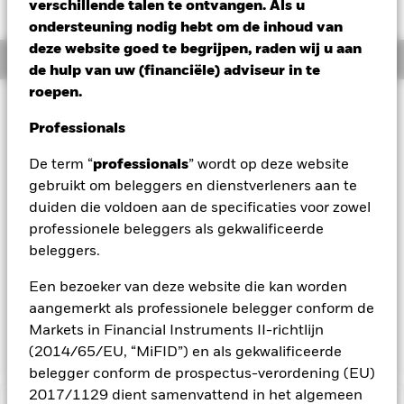
USD 0,01 (0,10%)
verschillende talen te ontvangen. Als u
ondersteuning nodig hebt om de inhoud van
deze website goed te begrijpen, raden wij u aan
Overzicht
de hulp van uw (financiële) adviseur in te
roepen.
Beleggingsdoel
Professionals
Het Fonds streeft naar een maximaal rendement op uw
belegging via een combinatie van kapitaalgroei en
De term “
professionals
” wordt op deze website
opbrengsten uit de activa van het Fonds. Het Fonds belegt
gebruikt om beleggers en dienstverleners aan te
ten minste 70% van zijn totale activa in vastrentende
effecten met een relatief lage kredietrating of zonder rating,
duiden die voldoen aan de specificaties voor zowel
uitgegeven door overheden, semioverheidsinstellingen of
professionele beleggers als gekwalificeerde
bedrijven gevestigd, of voornamelijk economisch actief, in de
beleggers.
regio Azië-Pacific. Het Fonds kan beleggen in het volledige
scala aan vastrentende effecten, waaronder beleggingen
Een bezoeker van deze website die kan worden
met een relatief lage of zonder kredietrating. Hiertoe behoren
aangemerkt als professionele belegger conform de
obligaties en geldmarktinstrumenten (d.w.z. schuldeffecten
Markets in Financial Instruments II-richtlijn
met een korte looptijd).
(2014/65/EU, “MiFID”) en als gekwalificeerde
belegger conform de prospectus-verordening (EU)
2017/1129 dient samenvattend in het algemeen