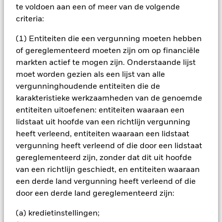
BELANGRIJKE GEGEVENS: Kapitaalrisico.
te voldoen aan een of meer van de volgende
De waarde en
het rendement van beleggingen kunnen dalen en stijgen, en
criteria:
zijn niet gegarandeerd. Beleggers verliezen mogelijk hun
oorspronkelijke inleg.
(1) Entiteiten die een vergunning moeten hebben
of gereglementeerd moeten zijn om op financiële
Alle aandelenklassen met valutahedging van dit fonds
markten actief te mogen zijn. Onderstaande lijst
gebruiken derivaten om valutarisico's af te dekken. Het
gebruik van derivaten voor een aandelenklasse kan een
moet worden gezien als een lijst van alle
potentieel besmettingsrisico (ook bekend als spill-over) voor
vergunninghoudende entiteiten die de
andere aandelenklassen in het fonds betekenen. De
karakteristieke werkzaamheden van de genoemde
beheermaatschappij van het fonds waarborgt dat er
entiteiten uitoefenen: entiteiten waaraan een
geschikte procedures worden gebruikt om het
lidstaat uit hoofde van een richtlijn vergunning
besmettingsrisico voor andere aandelenklassen te
heeft verleend, entiteiten waaraan een lidstaat
minimaliseren. Via het uitklapvakje direct onder de naam van
vergunning heeft verleend of die door een lidstaat
het fonds, kunt u een lijst van alle aandelenklassen in het
fonds bekijken – aandelenklassen met valutahedging worden
gereglementeerd zijn, zonder dat dit uit hoofde
aangegeven door het woord 'Hedged' in de naam van de
van een richtlijn geschiedt, en entiteiten waaraan
aandelenklasse. Daarnaast is een volledige lijst van alle
een derde land vergunning heeft verleend of die
aandelenklassen met valutahedging op aanvraag
door een derde land gereglementeerd zijn:
verkrijgbaar bij de beheermaatschappij van het fonds.
(a) kredietinstellingen;
In de mate waarin het Fonds effecten uitleent om zijn kosten