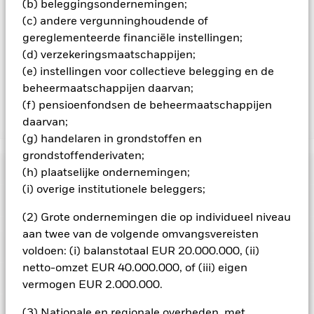
te reduceren, ontvangt het Fonds 62,5% van de hiermee
(b) beleggingsondernemingen;
verbonden inkomsten en komen de resterende 37,5% ten
(c) andere vergunninghoudende of
goede aan BlackRock als effectenuitleenagent. Aangezien de
gereglementeerde financiële instellingen;
verdeling van opbrengsten uit effectenleningen de
(d) verzekeringsmaatschappijen;
exploitatiekosten van het Fonds niet verhoogt, is deze niet in
(e) instellingen voor collectieve belegging en de
de lopende kosten opgenomen.
beheermaatschappijen daarvan;
(f) pensioenfondsen de beheermaatschappijen
daarvan;
Toon minder
(g) handelaren in grondstoffen en
BGF Asian High Yield Bond Fund
grondstoffenderivaten;
Risicometer
(h) plaatselijke ondernemingen;
(i) overige institutionele beleggers;
Performance
(2) Grote ondernemingen die op individueel niveau
aan twee van de volgende omvangsvereisten
Grafiek
Kerngegevens
Veranderingen in rentetarieven, kredietrisico's en/of de
voldoen: (i) balanstotaal EUR 20.000.000, (ii)
wanbetalingsquote van emittenten hebben een aanzienlijk
netto-omzet EUR 40.000.000, of (iii) eigen
invloed op de prestaties van vastrentende effecten.
Volledige grafiek bekijken
Portefeuille kenmerken
Vastrentende effecten met een rating lager dan
vermogen EUR 2.000.000.
Fondsomvang
USD 1.063.450.789
beleggingskwaliteit kunnen gevoeliger zijn voor
per 07/aug/2026
veranderingen in deze risico's dan vastrentende effecten met
Posities
(3) Nationale en regionale overheden, met