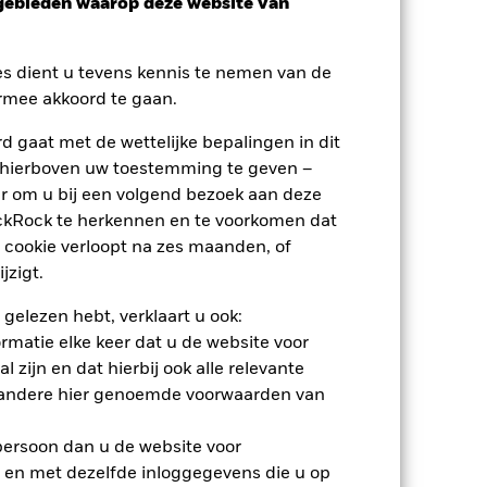
sgebieden waarop deze website van
es dient u tevens kennis te nemen van de
rmee akkoord te gaan.
 gaat met de wettelijke bepalingen in dit
 hierboven uw toestemming te geven –
r om u bij een volgend bezoek aan deze
ackRock te herkennen en te voorkomen dat
 cookie verloopt na zes maanden, of
jzigt.
 gelezen hebt, verklaart u ook:
rmatie elke keer dat u de website voor
 zijn en dat hierbij ook alle relevante
 andere hier genoemde voorwaarden van
nden
 persoon dan u de website voor
 verlies of de winst per jaar over de
 en met dezelfde inloggegevens die u op