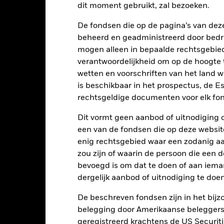
dit moment gebruikt, zal bezoeken.
art
r chart with 5 bars.
De fondsen die op de pagina’s van de
e chart has 1 X axis displaying categories.
e chart has 1 Y axis displaying Values. Range: -0.5 to 0.5.
beheerd en geadministreerd door bedr
mogen alleen in bepaalde rechtsgebie
verantwoordelijkheid om op de hoogte te
wetten en voorschriften van het land 
is beschikbaar in het prospectus, de E
alues
0
rechtsgeldige documenten voor elk fon
Dit vormt geen aanbod of uitnodiging 
een van de fondsen die op deze websi
enig rechtsgebied waar een zodanig aan
zou zijn of waarin de persoon die een d
bevoegd is om dat te doen of aan iema
dergelijk aanbod of uitnodiging te doen
2021
2022
2023
Totaalrendement (%)
De beschreven fondsen zijn in het bijzo
belegging door Amerikaanse beleggers.
d of interactive chart.
geregistreerd krachtens de US Securitie