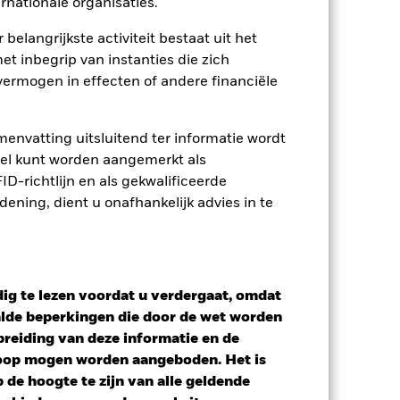
rnationale organisaties.
ij de beheermaatschappij van het
 belangrijkste activiteit bestaat uit het
 van de hiermee verbonden inkomsten
et inbegrip van instanties die zich
ing van opbrengsten uit
ermogen in effecten of andere financiële
opgenomen.
Toon minder
envatting uitsluitend ter informatie wordt
owel kunt worden aangemerkt als
D-richtlijn en als gekwalificeerde
SFDR Web Disclosure
ning, dient u onafhankelijk advies in te
osities
Documenten
ig te lezen voordat u verdergaat, omdat
alde beperkingen die door de wet worden
reiding van deze informatie en de
koop mogen worden aangeboden. Het is
de hoogte te zijn van alle geldende