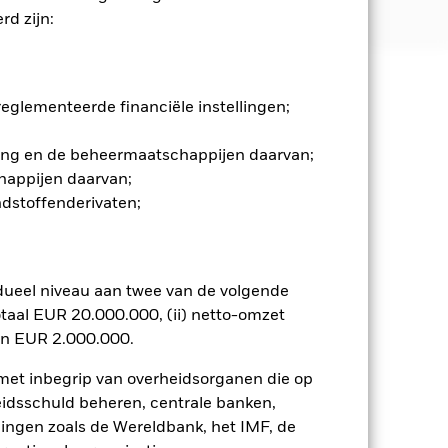
d zijn:
 en stijgen, en zijn niet
glementeerde financiële instellingen;
gging en de beheermaatschappijen daarvan;
 gedurende de volledige periode van
n een verhoogd risico op vervroegde
happijen daarvan;
leggers lopen gedurende elke periode
ndstoffenderivaten;
tiviteiten die niet in
 een stuk kleiner worden en een
 vergelijking met een fonds zonder
van emittenten hebben een
dueel niveau aan twee van de volgende
ager dan beleggingskwaliteit kunnen
taal EUR 20.000.000, (ii) netto-omzet
entiële of werkelijke verlagingen van
en EUR 2.000.000.
n. Het gebruik van derivaten voor
lenklassen in het fonds betekenen.
 met inbegrip van overheidsorganen die op
smettingsrisico voor andere
eidsschuld beheren, centrale banken,
jst van alle aandelenklassen in het
llingen zoals de Wereldbank, het IMF, de
e naam van de aandelenklasse.