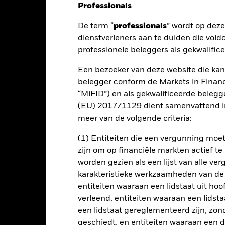
Professionals
De term “
professionals
” wordt op dez
nt
Kerngegevens
Managers
P
dienstverleners aan te duiden die vold
professionele beleggers als gekwalific
Een bezoeker van deze website die kan
e generen en daarnaast streeft het naar kapitaalbehoud voor Aandel
belegger conform de Markets in Financi
aar goeddunken van de Beleggingsadviseur (BA) vastgesteld). Op 
“MiFID”) en als gekwalificeerde beleg
per aandeel. Het Fonds is bedoeld voor beleggers die hun Aandele
(EU) 2017/1129 dient samenvattend in
er een terugkoopvergoeding van 1% aangerekend voor Aandelen di
meer van de volgende criteria:
(1) Entiteiten die een vergunning mo
n lage omloopsnelheid. Vastrentende Waarden (VRW) worden aangeh
zijn om op financiële markten actief t
oorlopende controle van het kredietrisico), wanneer hun nominale
worden gezien als een lijst van alle v
p dat deze na de ALP voor ten minste 50% van de NIW bestaat uit ho
karakteristieke werkzaamheden van de
en zijn uitgegeven door Europese overheden en overheidsinstanties en
 activiteiten uitvoeren. Op het moment van aankoop moeten dergeli
entiteiten waaraan een lidstaat uit hoo
dt in dat het Fonds aan een hoog kredietrisico is blootgesteld.
verleend, entiteiten waaraan een lidsta
een lidstaat gereglementeerd zijn, zonde
A kan naar goeddunken de beleggingen van het Fonds selecteren en 
geschiedt, en entiteiten waaraan een 