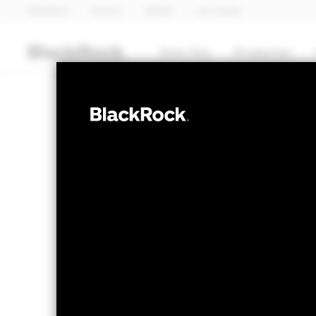
BlackRock
iShares
Aladdin
Ons bedrijf
Over Ons
Producten
OBLIGATIES
BGF Euro High 
Bond Fund 20
NAV per 24/apr/2025
Verandering
USD 10,07
USD
Variatie 52wk: 10,00 - 10,07