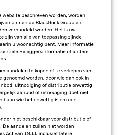
ze website beschreven worden, worden
ijven binnen de BlackRock Group en
den verhandeld worden. Het is uw
 zijn van alle van toepassing zijnde
waarin u woonachtig bent. Meer informatie
ssentiële Beleggersinformatie of andere
ds.
om aandelen te kopen of te verkopen van
te genoemd worden, door wie dan ook in
bod, uitnodiging of distributie onwettig
ergelijk aanbod of uitnodiging doet niet
nd aan wie het onwettig is om een
.
2024
2025
nder niet beschikbaar voor distributie of
 De aandelen zullen niet worden
s Act van 1933, inclusief latere