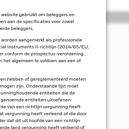
e website gebruikt om beleggers en
osities
Documenten
oen aan de specificaties voor zowel
eerde beleggers.
 worden aangemerkt als professionele
en die tot aan de VD worden
al Instruments II-richtlijn (2014/65/EU,
de VD worden alle aandelen
ger conform de prospectus-verordening
n tot de VD aanhouden. Naar
 het algemeen te voldoen aan een of
e beleggers op elk moment behalve
eten hebben of gereglementeerd moeten
ouden tot hun vastgestelde VD
e mogen zijn. Onderstaande lijst moet
 waarde op conto van het Fonds komt.
ergunninghoudende entiteiten die de
ogrentende VRW (van lage kwaliteit)
 genoemde entiteiten uitoefenen:
 door bedrijven die zijn gevestigd in
jke VRW een rating van B of BB of een
fde van een richtlijn vergunning heeft
at vergunning heeft verleend of die door
r dat dit uit hoofde van een richtlijn
wordt daarbij niet beperkt door
derde land vergunning heeft verleend of