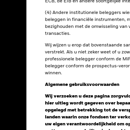
ECB, de EIB en andere soortgelijke inte
n alle aandelenklassen met valutahedging op aanvraag verkrijgbaar b
(4) Andere institutionele beleggers wier
en uitleent om zijn kosten te reduceren, ontvangt het Fonds 62,5%
beleggen in financiële instrumenten, m
oede aan BlackRock als effectenuitleenagent. Aangezien de verdel
bezighouden met de omwisseling van v
en van het Fonds niet verhoogt, is deze niet in de lopende kosten 
transacties.
Wij wijzen u erop dat bovenstaande sam
verstrekt. Als u niet zeker weet of u z
professionele belegger conform de MiFI
Factsheet
Prospectus
aturity Bond Fund
belegger conform de prospectus-verorde
Download
Risicometer
winnen.
nt
Kerngegevens
Managers
P
Algemene gebruiksvoorwaarden
Wij verzoeken u deze pagina zorgvuld
hier uitleg wordt gegeven over bepa
opgelegd met betrekking tot de versp
landen waarin onze fondsen ter ver
uw eigen verantwoordelijkheid om op 