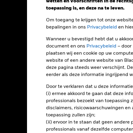
wetten en voorschriften in de recht
toepassing is, en deze na te leven.
Om toegang te krijgen tot onze websit
bepalingen in ons
Privacybeleid
en hie
Wanneer u bevestigd hebt dat u akkoord
document en ons
Privacybeleid
– door
plaatsen wij een cookie op uw compute
website of een andere website van Bl
Performance
deze pagina steeds weer verschijnt. De
eerder als deze informatie ingrijpend wi
Door te verklaren dat u deze informatie
endement
(i) ermee akkoord te gaan dat deze info
professionals bezoekt van toepassing zal
disclaimers, risicowaarschuwingen en
Kalenderjaar
Op jaarbasis
Cumulatief
12 maa
toepassing zullen zijn;
ge: 2025-02-25 00:00:00 to 2025-04-24 00:00:00.
: 9.99 to 10.08.
(ii) ervoor in te staan dat geen andere
ze grafiek toont de prestatie van het Fonds als percentage van het
professionals vanaf dezelfde computer
atste 0 jaar.