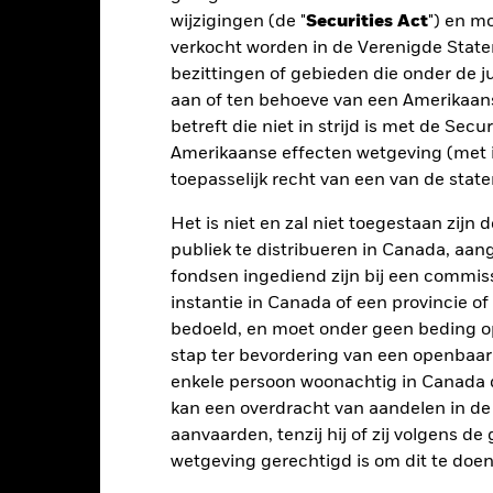
2021
2022
wijzigingen (de "
Securities Act
") en m
otaalrendement (%)
verkocht worden in de Verenigde State
bezittingen of gebieden die onder de ju
t rendement is weergegeven na aftrek van de lopende kosten. Insta
nmerking genomen bij de berekening.
aan of ten behoeve van een Amerikaanse
betreft die niet in strijd is met de Secu
 getoonde cijfers hebben betrekking op de prestaties in het verlede
Amerikaanse effecten wetgeving (met i
rmen geen betrouwbare indicator voor toekomstige resultaten. Mark
toepasselijk recht van een van de stat
ders ontwikkelen. Het kan u helpen om te beoordelen hoe het fonds
 prestaties worden weergegeven op basis van de netto-inventariswa
Het is niet en zal niet toegestaan zij
dien van toepassing, worden herbelegd. Het rendement van uw beleg
publiek te distribueren in Canada, aa
n valutaschommelingen als uw belegging wordt gedaan in een ander
rekening van de prestaties in het verleden. Bron: Blackrock
fondsen ingediend zijn bij een commiss
instantie in Canada of een provincie of
bedoeld, en moet onder geen beding o
stap ter bevordering van een openbaa
Belangrijkste Risico's
enkele persoon woonachtig in Canada 
kan een overdracht van aandelen in d
aanvaarden, tenzij hij of zij volgens d
wetgeving gerechtigd is om dit te doen
risico's en/of de wanbetalingsquote van emittenten hebben een aanzi
ecten met een rating lager dan beleggingskwaliteit kunnen gevoelig