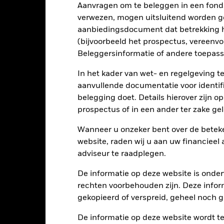
en hogere rating. Potentiële of werkelijke verlagingen van de kredie
Aanvragen om te beleggen in een fond
tijd zijn bedoeld voor beleggers die de aandelen/rechten van deel
verwezen, mogen uitsluitend worden g
kapitaalverlies groter zijn. Het fonds kan ook blootgesteld zijn aa
an de activa die worden aangehouden, zullen de risico's die belegg
aanbiedingsdocument dat betrekking h
dernemingen uit te sluiten die zich bezighouden met bepaalde activ
(bijvoorbeeld het prospectus, vereenv
 kan het potentiële beleggingsuniversum een stuk kleiner worden en
 de beleggingen van het Fonds in vergelijking met een fonds zonder
Beleggersinformatie of andere toepass
tellingen die diensten leveren zoals de bewaring van activa, of die o
llen aan financieel verlies.
Kredietrisico: de emittent van een in h
In het kader van wet- en regelgeving t
n of kapitaal terug te betalen.
Liquiditeitsrisico: lagere liquiditeit b
stellen beleggingen gemakkelijk aan te kopen of te verkopen.
aanvullende documentatie voor identif
belegging doet. Details hierover zijn 
prospectus of in een ander ter zake g
Kerngegevens
Wanneer u onzeker bent over de beteke
website, raden wij u aan uw financieel
adviseur te raadplegen.
EUR 136.295.671
Introductiedatum
De informatie op deze website is onder
Valuta reeks
rechten voorbehouden zijn. Deze infor
25/feb/2025
gekopieerd of verspreid, geheel noch ge
Beleggingscategorie
EUR
Aankoopkosten (maximaal)
De informatie op deze website wordt t