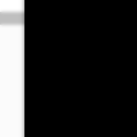
Overzicht
Rendeme
Beleggingsdoel
Het Fonds streeft ernaar inkomsten t
aangehouden (de precieze VD wordt n
teruggekocht tegen de geldende NIW 
goeddunken van de Beheerder wordt 
de VD laten terugkopen.
Het Fonds hanteert een strategie va
(onder andere met inachtneming van d
Het Fonds bouwt de portefeuille zo o
die luiden in verschillende valuta's 
Europa of daar het merendeel van hun
gelijkwaardige rating hebben. Dit hou
Het Fonds wordt actief beheerd. De B