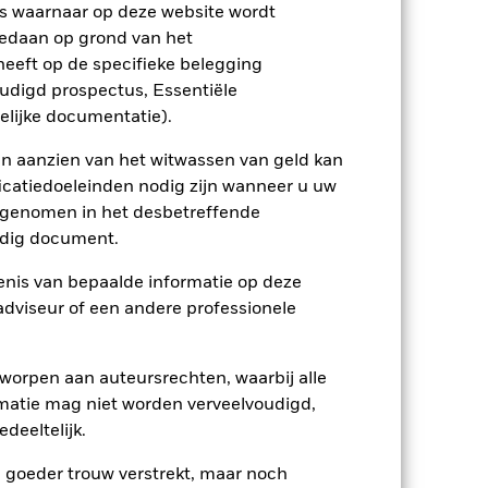
trating kunnen het risiconiveau
s waarnaar op deze website wordt
neming gedurende de volledige periode
edaan op grond van het
n een verhoogd risico op vervroegde
ers lopen gedurende elke periode
eeft op de specifieke belegging
iteiten die niet in overeenstemming zijn
oudigd prospectus, Essentiële
 een dergelijke screening kan een
 een dergelijke screening.
elijke documentatie).
ptreden als tegenpartij voor afgeleide
et Fonds aangehouden effect is mogelijk
en aanzien van het witwassen van geld kan
etekent dat er onvoldoende kopers of
icatiedoeleinden nodig zijn wanneer u uw
opgenomen in het desbetreffende
eldig document.
nis van bepaalde informatie op deze
 adviseur of een andere professionele
25/feb/2025
worpen aan auteursrechten, waarbij alle
USD
matie mag niet worden verveelvoudigd,
deeltelijk.
Obligaties
5,00%
e goeder trouw verstrekt, maar noch