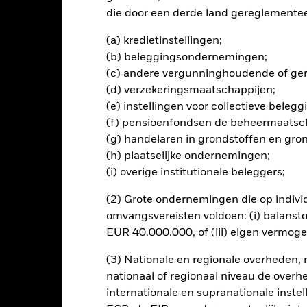
die door een derde land gereglementeer
(a) kredietinstellingen;
(b) beleggingsondernemingen;
lrisico.
De waarde en het rendement van beleggingen kunnen dalen
(c) andere vergunninghoudende of gere
ogelijk hun oorspronkelijke inleg.
(d) verzekeringsmaatschappijen;
(e) instellingen voor collectieve bele
ijn bedoeld voor beleggers die de aandelen/rechten van deelneming
kapitaalverlies groter zijn. Het fonds kan ook blootgesteld zijn aa
(f) pensioenfondsen de beheermaatsc
rd van de activa die worden aangehouden, zullen de risico's die be
(g) handelaren in grondstoffen en gro
r ondernemingen uit te sluiten die zich bezighouden met bepaalde ac
(h) plaatselijke ondernemingen;
ria. Na een ESG-screening kan het potentiële beleggingsuniversum
(i) overige institutionele beleggers;
ef effect hebben op de waarde van de beleggingen van het Fonds in
ngen in rentetarieven, kredietrisico's en/of de wanbetalingsquote 
(2) Grote ondernemingen die op indivi
s van vastrentende effecten. Vastrentende effecten met een rating l
omvangsvereisten voldoen: (i) balansto
n deze risico's dan vastrentende effecten met een hogere rating. Pot
iveau verhogen.
EUR 40.000.000, of (iii) eigen vermog
ing van dit fonds gebruiken derivaten om valutarisico's af te dekke
el besmettingsrisico (ook bekend als spill-over) voor andere aande
(3) Nationale en regionale overheden,
s waarborgt dat er geschikte procedures worden gebruikt om het be
nationaal of regionaal niveau de overh
a het uitklapvakje direct onder de naam van het fonds, kunt u een li
internationale en supranationale inste
met valutahedging worden aangegeven door het woord 'Hedged' in d