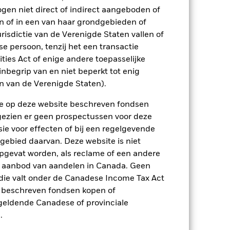
2023
2024
2025
ogen niet direct of indirect aangeboden of
n of in een van haar grondgebieden of
risdictie van de Verenigde Staten vallen of
p-/uitstapvergoedingen worden niet in
 persoon, tenzij het een transactie
rities Act of enige andere toepasselijke
n.
In het verleden behaalde resultaten
nbegrip van en niet beperkt tot enig
ten kunnen zich in de toekomst heel
en van de Verenigde Staten).
 in het verleden werd beheerd
arde (NIW), waarbij de bruto-inkomsten,
n de op deze website beschreven fondsen
ging kan stijgen of dalen als gevolg
ngezien er geen prospectussen voor deze
e valuta dan die gebruikt in de
ie voor effecten of bij een regelgevende
 gebied daarvan. Deze website is niet
pgevat worden, als reclame of een andere
r aanbod van aandelen in Canada. Geen
die valt onder de Canadese Income Tax Act
e beschreven fondsen kopen of
e geldende Canadese of provinciale
.
enlijk invloed op de prestaties van
er zijn voor veranderingen in deze