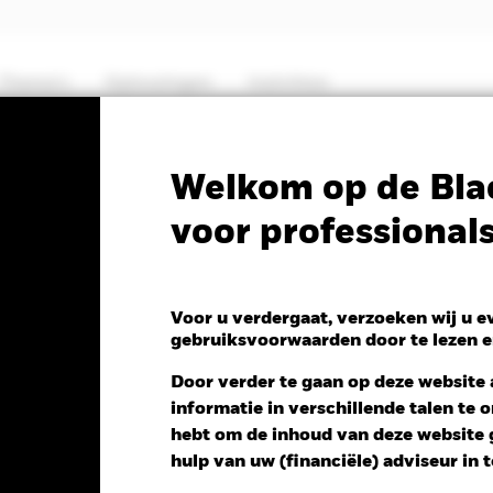
Thema's
Oplossingen
Inzichten
Factsheet
Prospectus
Welkom op de Bla
voor professional
Yield Fixed Maturity
28
Voor u verdergaat, verzoeken wij u 
gebruiksvoorwaarden door te lezen e
Door verder te gaan op deze website a
informatie in verschillende talen te
 NAV 1 dag per 24/apr/2025
hebt om de inhoud van deze website g
 0,01 (0,10%)
hulp van uw (financiële) adviseur in 