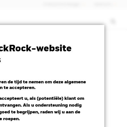
Professionele belegger
Nederland
SFDR Web Disclosure
Download
ckRock-website
s
even de tijd te nemen om deze algemene
n te accepteren.
ccepteert u, als (potentiële) klant om
 ontvangen. Als u ondersteuning nodig
oed te begrijpen, raden wij u aan de
te roepen.