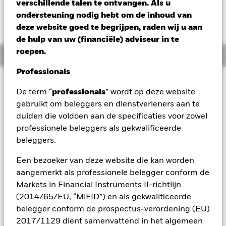
verschillende talen te ontvangen. Als u
Verandering NAV 1 dag per 24/apr/2025
ondersteuning nodig hebt om de inhoud van
CHF 0,01 (0,10%)
deze website goed te begrijpen, raden wij u aan
de hulp van uw (financiële) adviseur in te
roepen.
Overzicht
Professionals
BELANGRIJKE GEGEVENS: Kapitaalrisico.
De waarde en
De term “
professionals
” wordt op deze website
het rendement van beleggingen kunnen dalen en stijgen, en
gebruikt om beleggers en dienstverleners aan te
zijn niet gegarandeerd. Beleggers verliezen mogelijk hun
duiden die voldoen aan de specificaties voor zowel
oorspronkelijke inleg.
professionele beleggers als gekwalificeerde
Producten met een vaste looptijd zijn bedoeld voor beleggers
beleggers.
die de aandelen/rechten van deelneming gedurende de
volledige periode van het fonds aanhouden, anders kan het
Een bezoeker van deze website die kan worden
kapitaalverlies groter zijn. Het fonds kan ook blootgesteld zijn
aangemerkt als professionele belegger conform de
aan een verhoogd risico op vervroegde sluiting. Gezien de
Markets in Financial Instruments II-richtlijn
veranderende aard van de activa die worden aangehouden,
(2014/65/EU, “MiFID”) en als gekwalificeerde
zullen de risico's die beleggers lopen gedurende elke periode
verschillen. Het Fonds streeft ernaar ondernemingen uit te
belegger conform de prospectus-verordening (EU)
sluiten die zich bezighouden met bepaalde activiteiten die
2017/1129 dient samenvattend in het algemeen