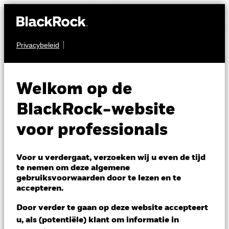
Privacybeleid
OBLIGATIES
BGF Euro High Yield
Welkom op de
Fixed Maturity Bond
BlackRock-website
Fund 2028
voor professionals
Voor u verdergaat, verzoeken wij u even de tijd
te nemen om deze algemene
gebruiksvoorwaarden door te lezen en te
accepteren.
NAV per 24/apr/2025
Door verder te gaan op deze website accepteert
CHF 10,01
u, als (potentiële) klant om informatie in
Variatie 52wk: 9,97 - 10,01