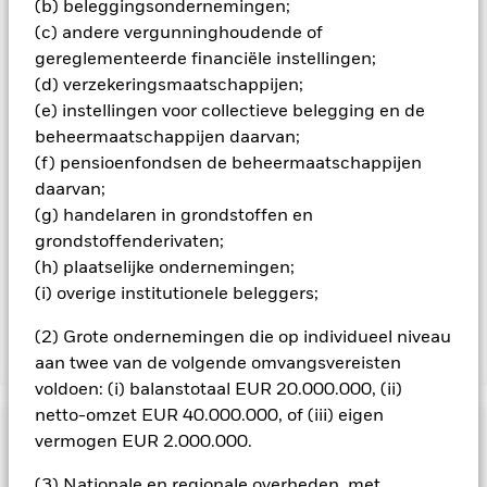
het fonds, kunt u een lijst van alle aandelenklassen in het
(b) beleggingsondernemingen;
fonds bekijken – aandelenklassen met valutahedging worden
(c) andere vergunninghoudende of
aangegeven door het woord 'Hedged' in de naam van de
gereglementeerde financiële instellingen;
aandelenklasse. Daarnaast is een volledige lijst van alle
(d) verzekeringsmaatschappijen;
aandelenklassen met valutahedging op aanvraag
(e) instellingen voor collectieve belegging en de
verkrijgbaar bij de beheermaatschappij van het fonds.
beheermaatschappijen daarvan;
In de mate waarin het Fonds effecten uitleent om zijn kosten
(f) pensioenfondsen de beheermaatschappijen
te reduceren, ontvangt het Fonds 62,5% van de hiermee
daarvan;
verbonden inkomsten en komen de resterende 37,5% ten
(g) handelaren in grondstoffen en
goede aan BlackRock als effectenuitleenagent. Aangezien de
grondstoffenderivaten;
verdeling van opbrengsten uit effectenleningen de
exploitatiekosten van het Fonds niet verhoogt, is deze niet in
(h) plaatselijke ondernemingen;
de lopende kosten opgenomen.
(i) overige institutionele beleggers;
(2) Grote ondernemingen die op individueel niveau
Toon minder
aan twee van de volgende omvangsvereisten
voldoen: (i) balanstotaal EUR 20.000.000, (ii)
BGF Euro High Yield Fixed Maturity Bond Fund
netto-omzet EUR 40.000.000, of (iii) eigen
2028
Risicometer
vermogen EUR 2.000.000.
Performance
(3) Nationale en regionale overheden, met