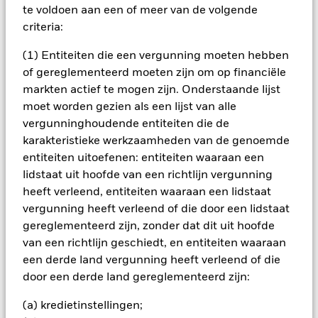
niet in overeenstemming zijn met ESG-criteria. Na een ESG-
te voldoen aan een of meer van de volgende
screening kan het potentiële beleggingsuniversum een stuk
criteria:
kleiner worden en een dergelijke screening kan een negatief
effect hebben op de waarde van de beleggingen van het
(1) Entiteiten die een vergunning moeten hebben
Fonds in vergelijking met een fonds zonder een dergelijke
of gereglementeerd moeten zijn om op financiële
screening. Veranderingen in rentetarieven, kredietrisico's
en/of de wanbetalingsquote van emittenten hebben een
markten actief te mogen zijn. Onderstaande lijst
aanzienlijk invloed op de prestaties van vastrentende
moet worden gezien als een lijst van alle
effecten. Vastrentende effecten met een rating lager dan
vergunninghoudende entiteiten die de
beleggingskwaliteit kunnen gevoeliger zijn voor
karakteristieke werkzaamheden van de genoemde
veranderingen in deze risico's dan vastrentende effecten met
entiteiten uitoefenen: entiteiten waaraan een
een hogere rating. Potentiële of werkelijke verlagingen van de
kredietrating kunnen het risiconiveau verhogen.
lidstaat uit hoofde van een richtlijn vergunning
Alle aandelenklassen met valutahedging van dit fonds
heeft verleend, entiteiten waaraan een lidstaat
gebruiken derivaten om valutarisico's af te dekken. Het
vergunning heeft verleend of die door een lidstaat
gebruik van derivaten voor een aandelenklasse kan een
gereglementeerd zijn, zonder dat dit uit hoofde
potentieel besmettingsrisico (ook bekend als spill-over) voor
van een richtlijn geschiedt, en entiteiten waaraan
andere aandelenklassen in het fonds betekenen. De
een derde land vergunning heeft verleend of die
beheermaatschappij van het fonds waarborgt dat er
geschikte procedures worden gebruikt om het
door een derde land gereglementeerd zijn:
besmettingsrisico voor andere aandelenklassen te
(a) kredietinstellingen;
minimaliseren. Via het uitklapvakje direct onder de naam van