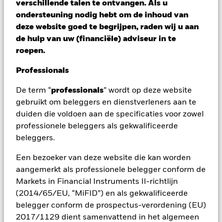
verschillende talen te ontvangen. Als u
het rendement van beleggingen kunnen dalen en stijgen, en
ondersteuning nodig hebt om de inhoud van
zijn niet gegarandeerd. Beleggers verliezen mogelijk hun
deze website goed te begrijpen, raden wij u aan
oorspronkelijke inleg.
de hulp van uw (financiële) adviseur in te
De informatie gerelateerd aan het Fonds, waaronder het
roepen.
Prospectus, wordt uitsluitend ter informatie aan u verstrekt en
is niet bedoeld als marketingmateriaal. Het verstrekken van
Professionals
het Prospectus houdt geen aanbod of aanbeveling van het
Fonds in. BlackRock heeft niet beoordeeld of beleggen in het
De term “
professionals
” wordt op deze website
Fonds aansluit op uw persoonlijke behoeften en
gebruikt om beleggers en dienstverleners aan te
risicobereidheid. Om die reden kunt u niet rechtstreeks via
BlackRock beleggen. Geïnteresseerden dienen onafhankelijk
duiden die voldoen aan de specificaties voor zowel
advies in te winnen, onder meer over de geschiktheid van dit
professionele beleggers als gekwalificeerde
product, voordat zij besluiten in dit product te beleggen.
Het
beleggers.
BlackRock Private Equity Fund (het 'Fonds') heeft een looptijd
van 99 jaar, die met maximaal drie jaar kan worden verlengd.
Een bezoeker van deze website die kan worden
Het Fonds is weinig liquide en moet worden beschouwd als
aangemerkt als professionele belegger conform de
een belegging voor de lange termijn. Dit product is daarom
Markets in Financial Instruments II-richtlijn
niet geschikt voor beleggers die niet bereid of in staat zijn om
voor een langere periode kapitaal vast te leggen. BlackRock is
(2014/65/EU, “MiFID”) en als gekwalificeerde
van plan het Fonds alleen aan te bieden aan bepaalde
belegger conform de prospectus-verordening (EU)
retailbeleggers. Welke beleggers hiervoor in aanmerking
2017/1129 dient samenvattend in het algemeen