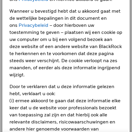
(BlackRock Private Equity Fund Schedule) -
Global Compact van de VN
Global newsroom
Dutch
per -
Wat u kunt terugkrijgen na aftrek van kost
Gunstig
Wanneer u bevestigd hebt dat u akkoord gaat met
Gemiddeld rendement per jaar
Investor relations
MSCI – Ketelkool
-
de wettelijke bepalingen in dit document en
BlackRock Private Markets - Prospectus -
Het stressscenario laat zien wat u zou kunnen terugkrijgen in
per -
ons
Privacybeleid
– door hierboven uw
English
extreme marktomstandigheden.
LEGAL
MSCI – Oliezand
-
toestemming te geven – plaatsen wij een cookie op
per -
uw computer om u bij een volgend bezoek aan
Gebruiksvoorwaarden
BlackRock Private Markets - Prospectus
deze website of een andere website van BlackRock
(General Section) - Dutch
Klachtenprocedure
te herkennen en te voorkomen dat deze pagina
steeds weer verschijnt. De cookie verloopt na zes
Betrokkenheid van
-
Privacyverklaring
bedrijfsleven Dekking
maanden, of eerder als deze informatie ingrijpend
BlackRock Private Markets - Prospectus
per -
(General Section) - English
wijzigt.
Engagement
Percentage niet-gedekt
-
Fonds
Door te verklaren dat u deze informatie gelezen
SFDR PAI-verklaring
BlackRock Private Markets Prospectus
per -
hebt, verklaart u ook:
(BlackRock Private Equity Fund Schedule) -
Aanvraag EMT-File
(i) ermee akkoord te gaan dat deze informatie elke
English
De blootstellingen van BlackRock inzake betrokkenheid van
keer dat u de website voor professionals bezoekt
het bedrijfsleven, zoals hierboven weergegeven voor
Cookieverklaring
van toepassing zal zijn en dat hierbij ook alle
Ketelkool en Oliezand, worden berekend en gerapporteerd
Alle documenten
voor bedrijven die meer dan 5% van hun inkomsten
relevante disclaimers, risicowaarschuwingen en
Manage cookies
genereren uit ketelkool of oliezand zoals bepaald door MSCI
andere hier genoemde voorwaarden van