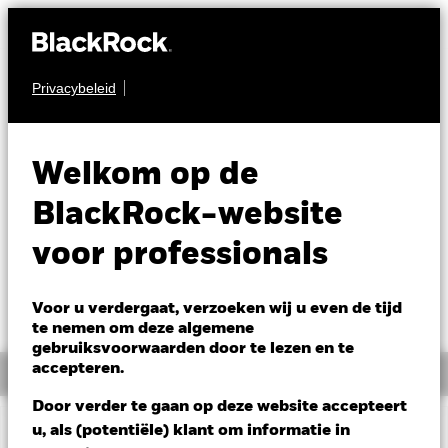
Privacybeleid
PRIVATE MARKTEN
BlackRock Private
Welkom op de
Equity Fund
BlackRock-website
voor professionals
Voor u verdergaat, verzoeken wij u even de tijd
te nemen om deze algemene
gebruiksvoorwaarden door te lezen en te
accepteren.
Overzicht
Door verder te gaan op deze website accepteert
u, als (potentiële) klant om informatie in
BELANGRIJKE GEGEVENS: Kapitaalrisico.
De waarde en