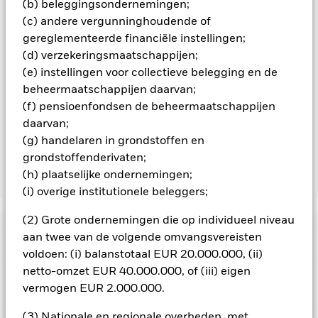
(b) beleggingsondernemingen;
betrouwbare indicator voor het toekomstige risicoprofiel van
(c) andere vergunninghoudende of
het Fonds. Voor de risico-indicator wordt ervan uitgegaan dat
u het product vijf jaar aanhoudt. Het daadwerkelijke risico kan
gereglementeerde financiële instellingen;
sterk variëren indien u uw product in een vroeg stadium
(d) verzekeringsmaatschappijen;
verkoopt, en u kunt dan minder terugkrijgen. Het kan zijn dat
(e) instellingen voor collectieve belegging en de
u uw product niet gemakkelijk kunt verkopen. Lees het
beheermaatschappijen daarvan;
Essentiële-Informatiedocument voor PRIIPs (EID) voor meer
(f) pensioenfondsen de beheermaatschappijen
informatie over het risicoprofiel van de belegging. Er zijn
risico's verbonden aan beleggen in private equity. Deze
daarvan;
worden beschreven in het prospectus van het Fonds.
(g) handelaren in grondstoffen en
grondstoffenderivaten;
(h) plaatselijke ondernemingen;
Toon minder
(i) overige institutionele beleggers;
BlackRock Private Equity Fund
(2) Grote ondernemingen die op individueel niveau
Risicometer
aan twee van de volgende omvangsvereisten
voldoen: (i) balanstotaal EUR 20.000.000, (ii)
Performance
netto-omzet EUR 40.000.000, of (iii) eigen
vermogen EUR 2.000.000.
Grafiek
Kerngegevens
Tegenpartijrisico: De insolventie van instellingen die diensten
(3) Nationale en regionale overheden, met