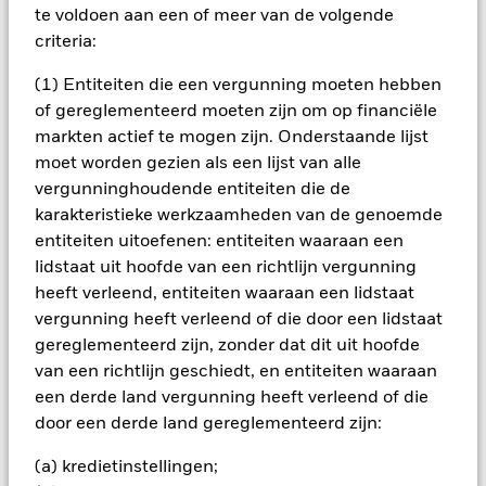
komen, wordt beschreven in het prospectus van het Fonds.
te voldoen aan een of meer van de volgende
BlackRock behandelt beleggers eerlijk. Beleggers in dezelfde
criteria:
aandelenklasse worden op dezelfde manier behandeld,
hoewel er verschillende voorwaarden kunnen gelden voor
(1) Entiteiten die een vergunning moeten hebben
verschillende aandelenklassen van het Fonds. Een ELTIF is
een risicovolle en illiquide belegging. Overeenkomstig de
of gereglementeerd moeten zijn om op financiële
ELTIF-regelgeving dienen beleggers ervoor te zorgen dat
markten actief te mogen zijn. Onderstaande lijst
slechts een klein deel van hun totale beleggingsportefeuille
moet worden gezien als een lijst van alle
wordt belegd in een ELTIF zoals dit Fonds. Het Fonds mag
vergunninghoudende entiteiten die de
derivaten uitsluitend gebruiken om bepaalde risico's te
karakteristieke werkzaamheden van de genoemde
beperken, overeenkomstig het afdekkingsbeleid dat is
beschreven in Hoofdstuk 5 van het Algemene Hoofdstuk
entiteiten uitoefenen: entiteiten waaraan een
'Beleggingsdoelstellingen en -strategieën'. Derivaten zijn
lidstaat uit hoofde van een richtlijn vergunning
financiële contracten waarvan de waarde gekoppeld is aan
heeft verleend, entiteiten waaraan een lidstaat
andere financiële activa. Door het gebruik van derivaten kan
vergunning heeft verleend of die door een lidstaat
het risicoprofiel van het Fonds over het geheel genomen
gereglementeerd zijn, zonder dat dit uit hoofde
hoger uitvallen. BlackRock is op grond van de PRIIP-
verordening verplicht om het risico van het fonds in kaart te
van een richtlijn geschiedt, en entiteiten waaraan
brengen aan de hand van een risico-indicator, de zogeheten
een derde land vergunning heeft verleend of die
SRI (Samenvattende Risico-Indicator). BlackRock heeft dit
door een derde land gereglementeerd zijn:
product ingedeeld in klasse 4 uit 7; dat is een middelgrote
risicoklasse. De indeling in deze klasse wordt niet
(a) kredietinstellingen;
gegarandeerd, kan in de loop van de tijd wijzigen en is geen