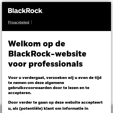
Privacybeleid
PRIVATE MARKTEN
BlackRock Private
Welkom op de
Equity Fund
BlackRock-website
voor professionals
Voor u verdergaat, verzoeken wij u even de tijd
te nemen om deze algemene
gebruiksvoorwaarden door te lezen en te
NAV per 30/jun/2026
accepteren.
EUR 114,53
Door verder te gaan op deze website accepteert
u, als (potentiële) klant om informatie in
Overzicht