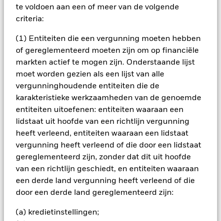
voor een langere periode kapitaal vast te leggen. BlackRock is
te voldoen aan een of meer van de volgende
van plan het Fonds alleen aan te bieden aan bepaalde
criteria:
retailbeleggers. Welke beleggers hiervoor in aanmerking
komen, wordt beschreven in het prospectus van het Fonds.
(1) Entiteiten die een vergunning moeten hebben
BlackRock behandelt beleggers eerlijk. Beleggers in dezelfde
aandelenklasse worden op dezelfde manier behandeld,
of gereglementeerd moeten zijn om op financiële
hoewel er verschillende voorwaarden kunnen gelden voor
markten actief te mogen zijn. Onderstaande lijst
verschillende aandelenklassen van het Fonds. Een ELTIF is
moet worden gezien als een lijst van alle
een risicovolle en illiquide belegging. Overeenkomstig de
vergunninghoudende entiteiten die de
ELTIF-regelgeving dienen beleggers ervoor te zorgen dat
karakteristieke werkzaamheden van de genoemde
slechts een klein deel van hun totale beleggingsportefeuille
wordt belegd in een ELTIF zoals dit Fonds. Het Fonds mag
entiteiten uitoefenen: entiteiten waaraan een
derivaten uitsluitend gebruiken om bepaalde risico's te
lidstaat uit hoofde van een richtlijn vergunning
beperken, overeenkomstig het afdekkingsbeleid dat is
heeft verleend, entiteiten waaraan een lidstaat
beschreven in Hoofdstuk 5 van het Algemene Hoofdstuk
vergunning heeft verleend of die door een lidstaat
'Beleggingsdoelstellingen en -strategieën'. Derivaten zijn
gereglementeerd zijn, zonder dat dit uit hoofde
financiële contracten waarvan de waarde gekoppeld is aan
andere financiële activa. Door het gebruik van derivaten kan
van een richtlijn geschiedt, en entiteiten waaraan
het risicoprofiel van het Fonds over het geheel genomen
een derde land vergunning heeft verleend of die
hoger uitvallen. BlackRock is op grond van de PRIIP-
door een derde land gereglementeerd zijn:
verordening verplicht om het risico van het fonds in kaart te
brengen aan de hand van een risico-indicator, de zogeheten
(a) kredietinstellingen;
SRI (Samenvattende Risico-Indicator). BlackRock heeft dit