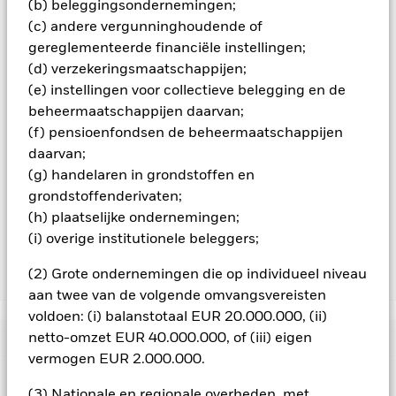
(b) beleggingsondernemingen;
product ingedeeld in klasse 4 uit 7; dat is een middelgrote
(c) andere vergunninghoudende of
risicoklasse. De indeling in deze klasse wordt niet
gegarandeerd, kan in de loop van de tijd wijzigen en is geen
gereglementeerde financiële instellingen;
betrouwbare indicator voor het toekomstige risicoprofiel van
(d) verzekeringsmaatschappijen;
het Fonds. Voor de risico-indicator wordt ervan uitgegaan dat
(e) instellingen voor collectieve belegging en de
u het product vijf jaar aanhoudt. Het daadwerkelijke risico kan
beheermaatschappijen daarvan;
sterk variëren indien u uw product in een vroeg stadium
(f) pensioenfondsen de beheermaatschappijen
verkoopt, en u kunt dan minder terugkrijgen. Het kan zijn dat
u uw product niet gemakkelijk kunt verkopen. Lees het
daarvan;
Essentiële-Informatiedocument voor PRIIPs (EID) voor meer
(g) handelaren in grondstoffen en
informatie over het risicoprofiel van de belegging. Er zijn
grondstoffenderivaten;
risico's verbonden aan beleggen in private equity. Deze
(h) plaatselijke ondernemingen;
worden beschreven in het prospectus van het Fonds.
(i) overige institutionele beleggers;
(2) Grote ondernemingen die op individueel niveau
Toon minder
aan twee van de volgende omvangsvereisten
BlackRock Private Equity Fund
voldoen: (i) balanstotaal EUR 20.000.000, (ii)
Risicometer
netto-omzet EUR 40.000.000, of (iii) eigen
vermogen EUR 2.000.000.
Performance
(3) Nationale en regionale overheden, met