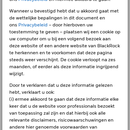
MSCI – Tabak
-
per -
Wat u kunt terugkrijgen na aftrek van kost
Vacatures
Wanneer u bevestigd hebt dat u akkoord gaat met
Gematigd
BlackRock Private Markets Prospectus
Gemiddeld rendement per jaar
MSCI – Overtreders van
-
de wettelijke bepalingen in dit document en
(BlackRock Private Equity Fund Schedule) -
Global Compact van de VN
Global newsroom
Dutch
per -
ons
Privacybeleid
– door hierboven uw
Wat u kunt terugkrijgen na aftrek van kost
Gunstig
Gemiddeld rendement per jaar
toestemming te geven – plaatsen wij een cookie op
Investor relations
MSCI – Ketelkool
-
uw computer om u bij een volgend bezoek aan
BlackRock Private Markets - Prospectus -
Het stressscenario laat zien wat u zou kunnen terugkrijgen in
per -
English
extreme marktomstandigheden.
deze website of een andere website van BlackRock
LEGAL
MSCI – Oliezand
-
te herkennen en te voorkomen dat deze pagina
per -
Gebruiksvoorwaarden
BlackRock Private Markets - Prospectus
steeds weer verschijnt. De cookie verloopt na zes
(General Section) - Dutch
maanden, of eerder als deze informatie ingrijpend
Klachtenprocedure
wijzigt.
Betrokkenheid van
-
Privacyverklaring
bedrijfsleven Dekking
Door te verklaren dat u deze informatie gelezen
BlackRock Private Markets - Prospectus
per -
(General Section) - English
hebt, verklaart u ook:
Engagement
Percentage niet-gedekt
-
(i) ermee akkoord te gaan dat deze informatie elke
Fonds
SFDR PAI-verklaring
keer dat u de website voor professionals bezoekt
BlackRock Private Markets Prospectus
per -
(BlackRock Private Equity Fund Schedule) -
van toepassing zal zijn en dat hierbij ook alle
Aanvraag EMT-File
English
relevante disclaimers, risicowaarschuwingen en
De blootstellingen van BlackRock inzake betrokkenheid van
het bedrijfsleven, zoals hierboven weergegeven voor
andere hier genoemde voorwaarden van
Cookieverklaring