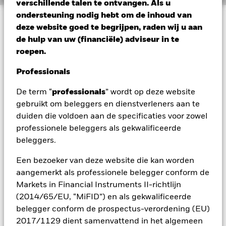
verschillende talen te ontvangen. Als u
ondersteuning nodig hebt om de inhoud van
deze website goed te begrijpen, raden wij u aan
BELANGRIJKE GEGEVENS: Kapitaalrisico.
De waarde en
het rendement van beleggingen kunnen dalen en stijgen, en
de hulp van uw (financiële) adviseur in te
zijn niet gegarandeerd. Beleggers verliezen mogelijk hun
roepen.
oorspronkelijke inleg.
Professionals
De informatie gerelateerd aan het Fonds, waaronder het
Prospectus, wordt uitsluitend ter informatie aan u verstrekt en
De term “
professionals
” wordt op deze website
is niet bedoeld als marketingmateriaal. Het verstrekken van
gebruikt om beleggers en dienstverleners aan te
het Prospectus houdt geen aanbod of aanbeveling van het
Fonds in. BlackRock heeft niet beoordeeld of beleggen in het
duiden die voldoen aan de specificaties voor zowel
Fonds aansluit op uw persoonlijke behoeften en
professionele beleggers als gekwalificeerde
risicobereidheid. Om die reden kunt u niet rechtstreeks via
beleggers.
BlackRock beleggen. Geïnteresseerden dienen onafhankelijk
advies in te winnen, onder meer over de geschiktheid van dit
Een bezoeker van deze website die kan worden
product, voordat zij besluiten in dit product te beleggen.
Het
aangemerkt als professionele belegger conform de
BlackRock Private Equity Fund (het 'Fonds') heeft een looptijd
Markets in Financial Instruments II-richtlijn
van 99 jaar, die met maximaal drie jaar kan worden verlengd.
Het Fonds is weinig liquide en moet worden beschouwd als
(2014/65/EU, “MiFID”) en als gekwalificeerde
een belegging voor de lange termijn. Dit product is daarom
belegger conform de prospectus-verordening (EU)
niet geschikt voor beleggers die niet bereid of in staat zijn om
2017/1129 dient samenvattend in het algemeen