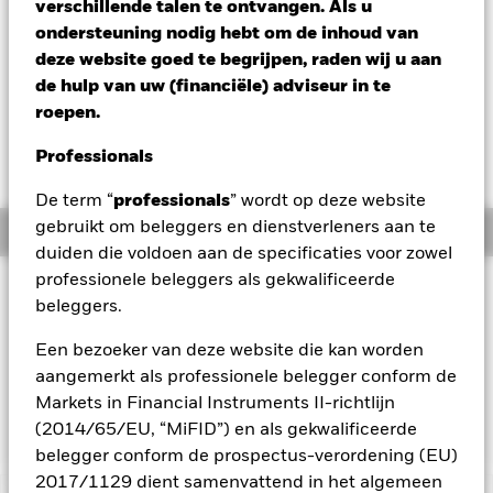
verschillende talen te ontvangen. Als u
USD 5,96
ondersteuning nodig hebt om de inhoud van
Variatie 52wk: 5,10 - 5,97
deze website goed te begrijpen, raden wij u aan
Verandering NAV 1 dag per 05/aug/2026
de hulp van uw (financiële) adviseur in te
USD 0,01 (0,10%)
roepen.
Totaalrendement per 04/aug/2026
Professionals
YTD:
2,59%
De term “
professionals
” wordt op deze website
gebruikt om beleggers en dienstverleners aan te
Overzicht
duiden die voldoen aan de specificaties voor zowel
professionele beleggers als gekwalificeerde
BELEGGINGSDOEL
beleggers.
Het fonds is erop gericht beleggers een rendement te bieden
dat een combinatie is van vermogensgroei en inkomsten en
Een bezoeker van deze website die kan worden
dat overeenkomt met het rendement van de STOXX Global AI
aangemerkt als professionele belegger conform de
Adopters & Applications Index, die de referentie-index van
Markets in Financial Instruments II-richtlijn
het fonds is.
(2014/65/EU, “MiFID”) en als gekwalificeerde
belegger conform de prospectus-verordening (EU)
2017/1129 dient samenvattend in het algemeen