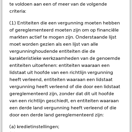
te voldoen aan een of meer van de volgende
BELANGRIJKE GEGEVENS: Kapitaalrisico.
De waarde en
criteria:
het rendement van beleggingen kunnen dalen en stijgen, en
zijn niet gegarandeerd. Beleggers verliezen mogelijk hun
(1) Entiteiten die een vergunning moeten hebben
oorspronkelijke inleg.
of gereglementeerd moeten zijn om op financiële
markten actief te mogen zijn. Onderstaande lijst
moet worden gezien als een lijst van alle
Alle aandelenklassen met valutahedging van dit fonds
gebruiken derivaten om valutarisico's af te dekken. Het
vergunninghoudende entiteiten die de
gebruik van derivaten voor een aandelenklasse kan een
karakteristieke werkzaamheden van de genoemde
potentieel besmettingsrisico (ook bekend als spill-over) voor
entiteiten uitoefenen: entiteiten waaraan een
andere aandelenklassen in het fonds betekenen. De
lidstaat uit hoofde van een richtlijn vergunning
beheermaatschappij van het fonds waarborgt dat er
heeft verleend, entiteiten waaraan een lidstaat
geschikte procedures worden gebruikt om het
besmettingsrisico voor andere aandelenklassen te
vergunning heeft verleend of die door een lidstaat
minimaliseren. Via het uitklapvakje direct onder de naam van
gereglementeerd zijn, zonder dat dit uit hoofde
het fonds, kunt u een lijst van alle aandelenklassen in het
van een richtlijn geschiedt, en entiteiten waaraan
fonds bekijken – aandelenklassen met valutahedging worden
een derde land vergunning heeft verleend of die
aangegeven door het woord 'Hedged' in de naam van de
door een derde land gereglementeerd zijn:
aandelenklasse. Daarnaast is een volledige lijst van alle
aandelenklassen met valutahedging op aanvraag
(a) kredietinstellingen;
verkrijgbaar bij de beheermaatschappij van het fonds.