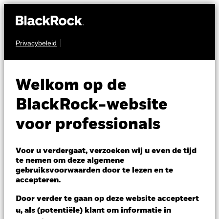
Privacybeleid
AANDELEN
iShares AI
Welkom op de
Adopters &
AIAA
BlackRock-website
Applications
voor professionals
UCITS ETF
Voor u verdergaat, verzoeken wij u even de tijd
te nemen om deze algemene
gebruiksvoorwaarden door te lezen en te
accepteren.
Door verder te gaan op deze website accepteert
u, als (potentiële) klant om informatie in
NAV per 05/aug/2026