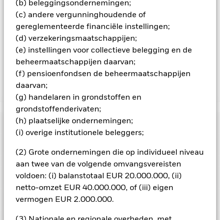
minimaliseren. Via het uitklapvakje direct onder de naam van
(b) beleggingsondernemingen;
het fonds, kunt u een lijst van alle aandelenklassen in het
(c) andere vergunninghoudende of
fonds bekijken – aandelenklassen met valutahedging worden
gereglementeerde financiële instellingen;
aangegeven door het woord 'Hedged' in de naam van de
(d) verzekeringsmaatschappijen;
aandelenklasse. Daarnaast is een volledige lijst van alle
aandelenklassen met valutahedging op aanvraag
(e) instellingen voor collectieve belegging en de
verkrijgbaar bij de beheermaatschappij van het fonds.
beheermaatschappijen daarvan;
(f) pensioenfondsen de beheermaatschappijen
daarvan;
Toon minder
(g) handelaren in grondstoffen en
iShares Russell 2000 Swap UCITS ETF
grondstoffenderivaten;
(h) plaatselijke ondernemingen;
Risicometer
(i) overige institutionele beleggers;
Performance
(2) Grote ondernemingen die op individueel niveau
aan twee van de volgende omvangsvereisten
Grafiek
voldoen: (i) balanstotaal EUR 20.000.000, (ii)
Kerngegevens
De waarde van aandelen en aandelengerelateerde effecten
kan worden beïnvloed door dagelijkse schommelingen op de
netto-omzet EUR 40.000.000, of (iii) eigen
aandelenmarkten. Tot de andere factoren die van invloed zijn,
Volledige grafiek bekijken
Portefeuille kenmerken
vermogen EUR 2.000.000.
behoren politiek en economisch nieuws, bedrijfsresultaten en
Netto-activa
USD 63.554.643
belangrijke gebeurtenissen in de bedrijven.
Derivaten zijn
per 05/aug/2026
Rendement
zeer gevoelig voor veranderingen in de waarde van de activa
(3) Nationale en regionale overheden, met