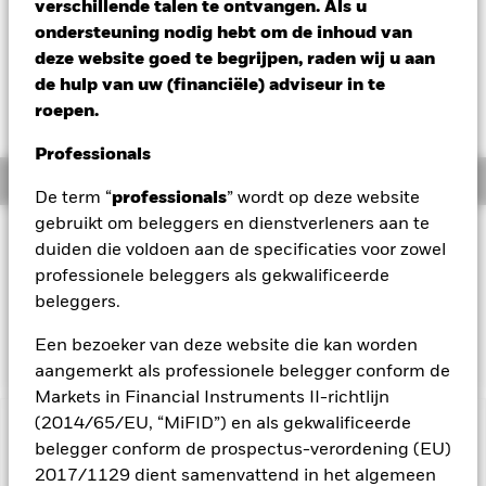
verschillende talen te ontvangen. Als u
Verandering NAV 1 dag per 05/aug/2026
ondersteuning nodig hebt om de inhoud van
USD -0,04 (-0,59%)
deze website goed te begrijpen, raden wij u aan
de hulp van uw (financiële) adviseur in te
Totaalrendement per 04/aug/2026
YTD:
23,07%
roepen.
Professionals
Overzicht
De term “
professionals
” wordt op deze website
gebruikt om beleggers en dienstverleners aan te
BELEGGINGSDOEL
duiden die voldoen aan de specificaties voor zowel
Het fonds streeft naar een rendement op uw belegging door
professionele beleggers als gekwalificeerde
een combinatie van kapitaalgroei en inkomsten uit de activa
beleggers.
van het Fonds, dat het netto-totaalrendement van de Russell
2000 Index, de index van het Fonds (de Index), weerspiegelt.
Een bezoeker van deze website die kan worden
aangemerkt als professionele belegger conform de
Markets in Financial Instruments II-richtlijn
(2014/65/EU, “MiFID”) en als gekwalificeerde
BELANGRIJKE GEGEVENS: Kapitaalrisico.
De waarde en
belegger conform de prospectus-verordening (EU)
het rendement van beleggingen kunnen dalen en stijgen, en
2017/1129 dient samenvattend in het algemeen
zijn niet gegarandeerd. Beleggers verliezen mogelijk hun