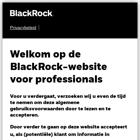
Privacybeleid
AANDELEN
iShares Russell
Welkom op de
2000 Swap UCITS
RU2K
BlackRock-website
ETF
voor professionals
Voor u verdergaat, verzoeken wij u even de tijd
te nemen om deze algemene
gebruiksvoorwaarden door te lezen en te
accepteren.
NAV per 05/aug/2026
Door verder te gaan op deze website accepteert
USD 6,92
u, als (potentiële) klant om informatie in
Variatie 52wk: 5,02 - 6,96