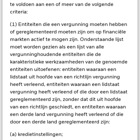
te voldoen aan een of meer van de volgende
oorspronkelijke inleg.
criteria:
De waarde van aandelen en aandelengerelateerde effecten
kan worden beïnvloed door dagelijkse schommelingen op de
(1) Entiteiten die een vergunning moeten hebben
aandelenmarkten. Tot de andere factoren die van invloed zijn,
of gereglementeerd moeten zijn om op financiële
behoren politiek en economisch nieuws, bedrijfsresultaten en
markten actief te mogen zijn. Onderstaande lijst
belangrijke gebeurtenissen in de bedrijven. Derivaten zijn
zeer gevoelig voor veranderingen in de waarde van de activa
moet worden gezien als een lijst van alle
waarop ze gebaseerd zijn en kunnen leiden tot grotere
vergunninghoudende entiteiten die de
verliezen of winsten, wat leidt tot grotere schommelingen in
karakteristieke werkzaamheden van de genoemde
de waarde van het Fonds. De invloed op het Fonds kan groter
entiteiten uitoefenen: entiteiten waaraan een
zijn wanneer op een uitvoerige of complexe manier wordt
lidstaat uit hoofde van een richtlijn vergunning
gebruikgemaakt van derivaten.
heeft verleend, entiteiten waaraan een lidstaat
Alle aandelenklassen met valutahedging van dit fonds
vergunning heeft verleend of die door een lidstaat
gebruiken derivaten om valutarisico's af te dekken. Het
gereglementeerd zijn, zonder dat dit uit hoofde
gebruik van derivaten voor een aandelenklasse kan een
van een richtlijn geschiedt, en entiteiten waaraan
potentieel besmettingsrisico (ook bekend als spill-over) voor
een derde land vergunning heeft verleend of die
andere aandelenklassen in het fonds betekenen. De
beheermaatschappij van het fonds waarborgt dat er
door een derde land gereglementeerd zijn:
geschikte procedures worden gebruikt om het
besmettingsrisico voor andere aandelenklassen te
(a) kredietinstellingen;