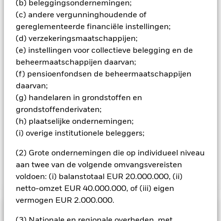
(b) beleggingsondernemingen;
Alle aandelenklassen met valutahedging van dit fonds
(c) andere vergunninghoudende of
gebruiken derivaten om valutarisico's af te dekken. Het
gereglementeerde financiële instellingen;
gebruik van derivaten voor een aandelenklasse kan een
potentieel besmettingsrisico (ook bekend als spill-over) voor
(d) verzekeringsmaatschappijen;
andere aandelenklassen in het fonds betekenen. De
(e) instellingen voor collectieve belegging en de
beheermaatschappij van het fonds waarborgt dat er
beheermaatschappijen daarvan;
geschikte procedures worden gebruikt om het
(f) pensioenfondsen de beheermaatschappijen
besmettingsrisico voor andere aandelenklassen te
daarvan;
minimaliseren. Via het uitklapvakje direct onder de naam van
het fonds, kunt u een lijst van alle aandelenklassen in het
(g) handelaren in grondstoffen en
fonds bekijken – aandelenklassen met valutahedging worden
grondstoffenderivaten;
aangegeven door het woord 'Hedged' in de naam van de
(h) plaatselijke ondernemingen;
aandelenklasse. Daarnaast is een volledige lijst van alle
(i) overige institutionele beleggers;
aandelenklassen met valutahedging op aanvraag
verkrijgbaar bij de beheermaatschappij van het fonds.
(2) Grote ondernemingen die op individueel niveau
aan twee van de volgende omvangsvereisten
voldoen: (i) balanstotaal EUR 20.000.000, (ii)
Toon minder
netto-omzet EUR 40.000.000, of (iii) eigen
iShares China CNY Bond UCITS ETF
vermogen EUR 2.000.000.
Risicometer
(3) Nationale en regionale overheden, met