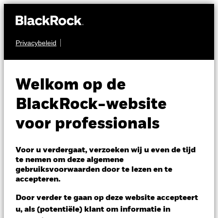
Privacybeleid
OBLIGATIES
iShares China
Welkom op de
CNY Bond UCITS
CEB0
BlackRock-website
ETF
voor professionals
Voor u verdergaat, verzoeken wij u even de tijd
te nemen om deze algemene
gebruiksvoorwaarden door te lezen en te
accepteren.
NAV per 06/aug/2026
Door verder te gaan op deze website accepteert
EUR 5,29
u, als (potentiële) klant om informatie in
Variatie 52wk: 5,19 - 5,30