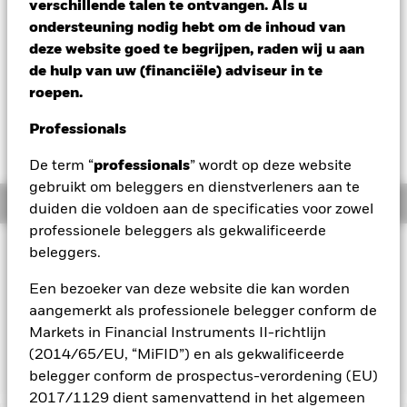
verschillende talen te ontvangen. Als u
Verandering NAV 1 dag per 06/aug/2026
ondersteuning nodig hebt om de inhoud van
EUR 0,00 (0,03%)
deze website goed te begrijpen, raden wij u aan
de hulp van uw (financiële) adviseur in te
Totaalrendement per 06/aug/2026
YTD:
2,47%
roepen.
Weighted Av YTM per 06/aug/2026
Professionals
1,53%
De term “
professionals
” wordt op deze website
gebruikt om beleggers en dienstverleners aan te
Overzicht
duiden die voldoen aan de specificaties voor zowel
professionele beleggers als gekwalificeerde
BELEGGINGSDOEL
beleggers.
Het fonds streeft ernaar het rendement te volgen van een
Een bezoeker van deze website die kan worden
index die bestaat uit staatsobligaties met vaste rente
aangemerkt als professionele belegger conform de
uitgegeven door het Ministerie van Financiën van de
Volksrepubliek China (PRC) en schuldinstrumenten die zijn
Markets in Financial Instruments II-richtlijn
uitgegeven door Chinese beleidsbanken.
(2014/65/EU, “MiFID”) en als gekwalificeerde
belegger conform de prospectus-verordening (EU)
2017/1129 dient samenvattend in het algemeen