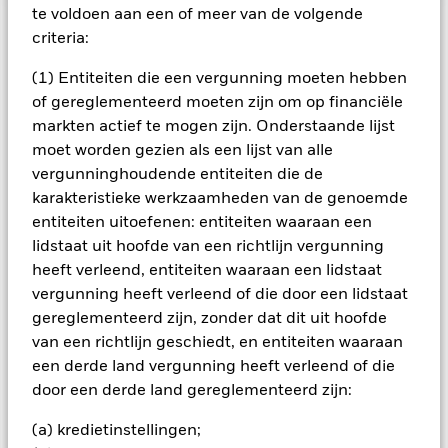
te voldoen aan een of meer van de volgende
BELANGRIJKE GEGEVENS: Kapitaalrisico.
De waarde en
criteria:
het rendement van beleggingen kunnen dalen en stijgen, en
zijn niet gegarandeerd. Beleggers verliezen mogelijk hun
(1) Entiteiten die een vergunning moeten hebben
oorspronkelijke inleg.
of gereglementeerd moeten zijn om op financiële
Belangrijke informatie: De waarde van uw belegging kan
markten actief te mogen zijn. Onderstaande lijst
fluctueren. In het verleden behaalde resultaten bieden geen
moet worden gezien als een lijst van alle
garantie voor de toekomst. Het Fonds belegt in een beperkt
vergunninghoudende entiteiten die de
aantal marktsectoren. In vergelijking met beleggingen die het
karakteristieke werkzaamheden van de genoemde
beleggingsrisico spreiden over verschillende sectoren
entiteiten uitoefenen: entiteiten waaraan een
kunnen schommelingen in de aandelenkoersen grotere
gevolgen hebben voor de totale waarde van dit Fonds. Het
lidstaat uit hoofde van een richtlijn vergunning
Fonds belegt doorgaans in aandelen van kleinere bedrijven
heeft verleend, entiteiten waaraan een lidstaat
die minder voorspelbaar en minder liquide kunnen zijn dan
vergunning heeft verleend of die door een lidstaat
aandelen van grotere bedrijven. Vergeleken met meer
gereglementeerd zijn, zonder dat dit uit hoofde
gevestigde economieën kan de waarde van beleggingen in
van een richtlijn geschiedt, en entiteiten waaraan
opkomende markten volatieler zijn als gevolg van verschillen
in algemeen aanvaarde boekhoudkundige grondslagen of
een derde land vergunning heeft verleend of die
door economische of politieke instabiliteit. Beleggingen in
door een derde land gereglementeerd zijn:
het buitenland zijn onderhevig aan
wisselkoersontwikkelingen.
(a) kredietinstellingen;