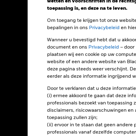
wetten en voorschriften in de recht
toepassing is, en deze na te leven.
Om toegang te krijgen tot onze websit
bepalingen in ons
Privacybeleid
en hie
Wanneer u bevestigd hebt dat u akkoord
document en ons
Privacybeleid
– door
plaatsen wij een cookie op uw compute
Performance
website of een andere website van Bl
deze pagina steeds weer verschijnt. De
eerder als deze informatie ingrijpend wi
endement
Door te verklaren dat u deze informatie
(i) ermee akkoord te gaan dat deze info
professionals bezoekt van toepassing zal
Kalenderjaar
Op jaarbasis
Cumulatief
12 maa
ge: 2024-03-31 00:00:00 to 2026-07-31 00:00:00.
disclaimers, risicowaarschuwingen en
 0 to 7.5.
toepassing zullen zijn;
ze grafiek toont de prestatie van het product als het procentuele v
gelopen 1 jaar vergeleken met de benchmark. Het kan u helpen o
(ii) ervoor in te staan dat geen andere
rleden werd beheerd en het met de benchmark te vergelijken.
professionals vanaf dezelfde computer