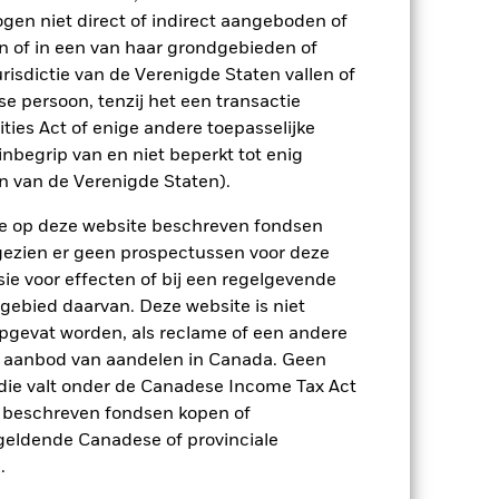
ogen niet direct of indirect aangeboden of
2,9
n of in een van haar grondgebieden of
risdictie van de Verenigde Staten vallen of
5,3
 persoon, tenzij het een transactie
p-/uitstapvergoedingen worden niet in
rities Act of enige andere toepasselijke
nbegrip van en niet beperkt tot enig
n.
In het verleden behaalde resultaten
en van de Verenigde Staten).
ten kunnen zich in de toekomst heel
 in het verleden werd beheerd
n de op deze website beschreven fondsen
arde (NIW), waarbij de bruto-inkomsten,
ngezien er geen prospectussen voor deze
ging kan stijgen of dalen als gevolg
ie voor effecten of bij een regelgevende
e valuta dan die gebruikt in de
 gebied daarvan. Deze website is niet
pgevat worden, als reclame of een andere
r aanbod van aandelen in Canada. Geen
die valt onder de Canadese Income Tax Act
e beschreven fondsen kopen of
e geldende Canadese of provinciale
.