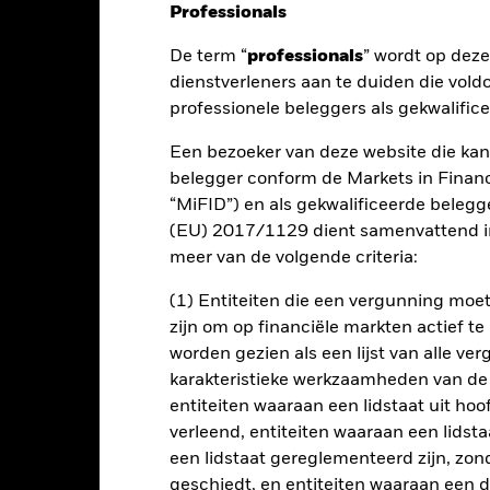
Professionals
De term “
professionals
” wordt op dez
nt
Kerngegevens
Managers
P
dienstverleners aan te duiden die vold
professionele beleggers als gekwalific
Een bezoeker van deze website die kan
rendement op uw belegging door een combinatie van kapitaalgroei e
belegger conform de Markets in Financi
“MiFID”) en als gekwalificeerde beleg
(EU) 2017/1129 dient samenvattend in
zijn totale activa in vastrentende (VR-) effecten. Hiertoe behoren 
meer van de volgende criteria:
jden).
(1) Entiteiten die een vergunning mo
n door de Amerikaanse (VS) overheid en haar instellingen, niet-A
zijn om op financiële markten actief t
ven en supranationale instellingen (bv. de Internationale Bank voo
worden gezien als een lijst van alle v
.
karakteristieke werkzaamheden van de
entiteiten waaraan een lidstaat uit hoo
verleend, entiteiten waaraan een lidsta
een lidstaat gereglementeerd zijn, zonde
lrisico.
De waarde en het rendement van beleggingen kunnen dalen
geschiedt, en entiteiten waaraan een 