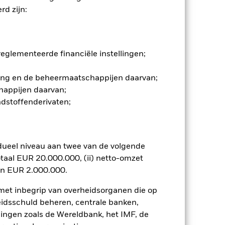
d zijn:
gen van de betreffende valutakoersen
egeven door ondernemingen waarbij
iet-nakoming door de onderneming
fonds belegt in vastrentende
glementeerde financiële instellingen;
amd) uitkeren en vergelijkbaar
oet wat de waarde van de gehouden
d securities (‘ABS’) waarin
gging en de beheermaatschappijen daarvan;
ie vervolgens worden aangeboden
happijen daarvan;
w van de onderliggende activa. De
ndstoffenderivaten;
isico doordat de details van de
deld worden. De stabiliteit van het
ingen in de terugbetaling van de
n van de leninghouder. Hierdoor
dueel niveau aan twee van de volgende
 koersschommelingen en kan het
taal EUR 20.000.000, (ii) netto-omzet
n. Het gebruik van derivaten voor
en EUR 2.000.000.
lenklassen in het fonds betekenen.
smettingsrisico voor andere
 met inbegrip van overheidsorganen die op
jst van alle aandelenklassen in het
eidsschuld beheren, centrale banken,
e naam van de aandelenklasse.
llingen zoals de Wereldbank, het IMF, de
ij de beheermaatschappij van het