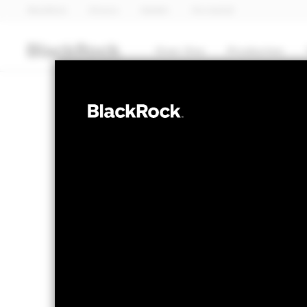
BlackRock
iShares
Aladdin
Ons bedrijf
Over Ons
Producten
OBLIGATIES
BGF US Dollar 
Fund
NAV per 06/aug/2026
Verandering
SGD 10,49
SGD 0
Variatie 52wk: 10,45 - 10,58