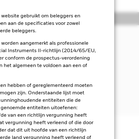
e website gebruikt om beleggers en
osities
Documenten
oen aan de specificaties voor zowel
eerde beleggers.
 worden aangemerkt als professionele
n inkomsten uit de activa van het
al Instruments II-richtlijn (2014/65/EU,
ger conform de prospectus-verordening
 het algemeen te voldoen aan een of
obligaties en geldmarktinstrumenten
eten hebben of gereglementeerd moeten
merikaanse overheden en
e mogen zijn. Onderstaande lijst moet
r Wederopbouw en Ontwikkeling), die
ergunninghoudende entiteiten die de
 genoemde entiteiten uitoefenen:
fde van een richtlijn vergunning heeft
at vergunning heeft verleend of die door
r dat dit uit hoofde van een richtlijn
 en stijgen, en zijn niet
derde land vergunning heeft verleend of