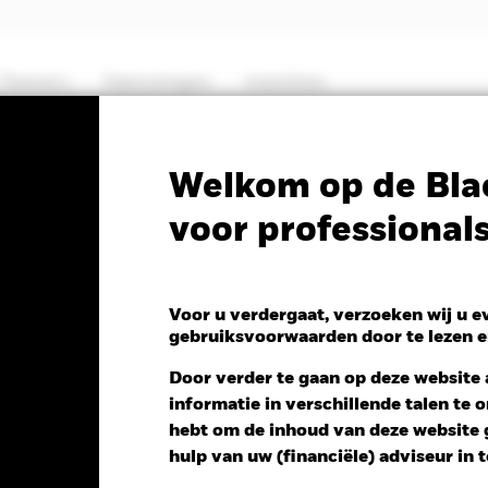
Thema's
Oplossingen
Inzichten
PRIIP KID
Fa
Welkom op de Bla
voor professional
Short Duration Bond
Voor u verdergaat, verzoeken wij u 
gebruiksvoorwaarden door te lezen e
Door verder te gaan op deze website a
informatie in verschillende talen te
 NAV 1 dag per 06/aug/2026
hebt om de inhoud van deze website g
,00 (0,00%)
hulp van uw (financiële) adviseur in 