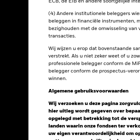
ECB, de EIB en andere soortgelijke inte
en uitleent om zijn kosten te reduceren, ontvangt het Fonds 62,5%
(4) Andere institutionele beleggers wier
oede aan BlackRock als effectenuitleenagent. Aangezien de verdel
beleggen in financiële instrumenten, m
en van het Fonds niet verhoogt, is deze niet in de lopende kosten 
bezighouden met de omwisseling van v
transacties.
Wij wijzen u erop dat bovenstaande sam
PRIIP KID
Fac
verstrekt. Als u niet zeker weet of u z
tion Bond Fund
professionele belegger conform de MiFI
Risicometer
belegger conform de prospectus-verorde
nt
Kerngegevens
Managers
P
winnen.
Algemene gebruiksvoorwaarden
Wij verzoeken u deze pagina zorgvuld
hier uitleg wordt gegeven over bepa
opgelegd met betrekking tot de versp
landen waarin onze fondsen ter ver
uw eigen verantwoordelijkheid om op 