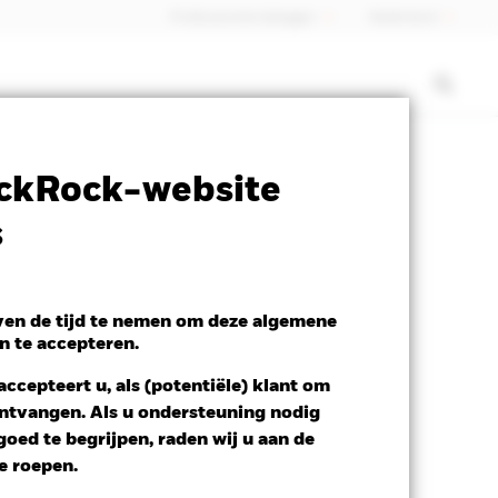
Professionele belegger
Nederland
ctsheet
Prospectus
Download
ckRock-website
s
even de tijd te nemen om deze algemene
n te accepteren.
ccepteert u, als (potentiële) klant om
 ontvangen. Als u ondersteuning nodig
oed te begrijpen, raden wij u aan de
te roepen.