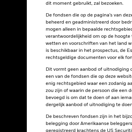
dit moment gebruikt, zal bezoeken.
art
6
r chart with 2 data series.
e chart has 1 X axis displaying categories.
De fondsen die op de pagina’s van de
e chart has 1 Y axis displaying Values. Range: 0 to 6.
beheerd en geadministreerd door bedr
5
mogen alleen in bepaalde rechtsgebie
verantwoordelijkheid om op de hoogte te
4
wetten en voorschriften van het land 
alues
is beschikbaar in het prospectus, de E
3
rechtsgeldige documenten voor elk fon
2
Dit vormt geen aanbod of uitnodiging 
een van de fondsen die op deze websi
enig rechtsgebied waar een zodanig aan
1
zou zijn of waarin de persoon die een d
bevoegd is om dat te doen of aan iema
0
2021
2022
2023
dergelijk aanbod of uitnodiging te doen
Totaalrendement (%)
Beperkende be
De beschreven fondsen zijn in het bijzo
d of interactive chart.
belegging door Amerikaanse beleggers.
geregistreerd krachtens de US Securitie
2021
2022