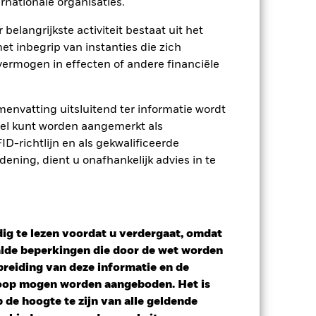
rnationale organisaties.
 van de hiermee verbonden inkomsten
 belangrijkste activiteit bestaat uit het
ing van opbrengsten uit
et inbegrip van instanties die zich
opgenomen.
ermogen in effecten of andere financiële
Toon minder
envatting uitsluitend ter informatie wordt
tsheet
Prospectus
Download
owel kunt worden aangemerkt als
D-richtlijn en als gekwalificeerde
ning, dient u onafhankelijk advies in te
osities
Documenten
ig te lezen voordat u verdergaat, omdat
alde beperkingen die door de wet worden
reiding van deze informatie en de
koop mogen worden aangeboden. Het is
de hoogte te zijn van alle geldende