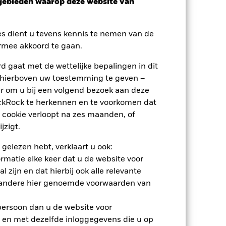
sgebieden waarop deze website van
es dient u tevens kennis te nemen van de
rmee akkoord te gaan.
 gaat met de wettelijke bepalingen in dit
 hierboven uw toestemming te geven –
r om u bij een volgend bezoek aan deze
ackRock te herkennen en te voorkomen dat
 cookie verloopt na zes maanden, of
jzigt.
 gelezen hebt, verklaart u ook:
rmatie elke keer dat u de website voor
 zijn en dat hierbij ook alle relevante
nden
 andere hier genoemde voorwaarden van
erlies of de winst per jaar over de
m te beoordelen hoe het product in het
 persoon dan u de website voor
 en met dezelfde inloggegevens die u op