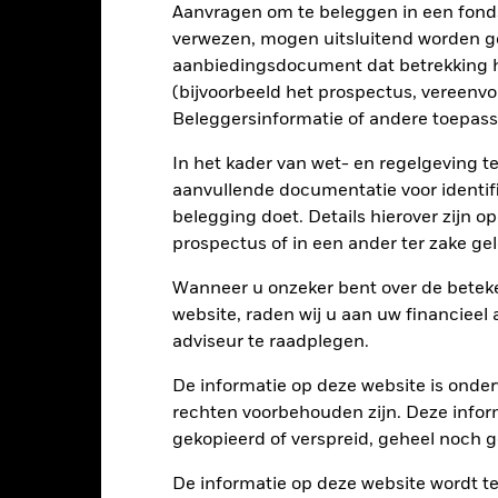
rieven en/of in de wanbetalingsquote van emittenten hebben een aanz
Aanvragen om te beleggen in een fond
kelijke verlagingen van de kredietrating kunnen het risiconiveau ve
verwezen, mogen uitsluitend worden g
 waarop ze gebaseerd zijn en kunnen leiden tot grotere verliezen of w
ds. De invloed op het Fonds kan groter zijn wanneer op een uitvoe
aanbiedingsdocument dat betrekking h
(bijvoorbeeld het prospectus, vereenv
tellingen die diensten leveren zoals de bewaring van activa, of die o
llen aan financieel verlies.
Kredietrisico: de emittent van een in h
Beleggersinformatie of andere toepass
n of kapitaal terug te betalen.
Liquiditeitsrisico: lagere liquiditeit b
stellen beleggingen gemakkelijk aan te kopen of te verkopen.
In het kader van wet- en regelgeving t
aanvullende documentatie voor identif
belegging doet. Details hierover zijn 
Kerngegevens
prospectus of in een ander ter zake g
Wanneer u onzeker bent over de beteke
website, raden wij u aan uw financieel
USD 1.189.300.136
Introductiedatum
adviseur te raadplegen.
Valuta reeks
De informatie op deze website is onder
31/okt/2002
Beleggingscategorie
rechten voorbehouden zijn. Deze infor
USD
SFDR-classificatie
gekopieerd of verspreid, geheel noch ge
E BofA Government Corporate
Doorlopende kosten
1-3 Yr Index (B1A0) (USD)
De informatie op deze website wordt t