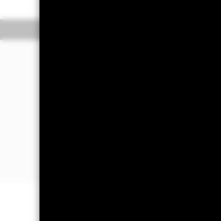
Overzicht
Rendeme
Beleggingsdoel
Het Fonds streeft naar een maximaal 
Fonds.
Het Fonds belegt ten minste 80% van 
(d.w.z. schuldeffecten met korte loopti
De VR-effecten kunnen zijn uitgegeve
overheidsinstellingen, evenals bedrij
zijn gevestigd binnen of buiten de VS
BELANGRIJKE GEGEVENS: Kapitaa