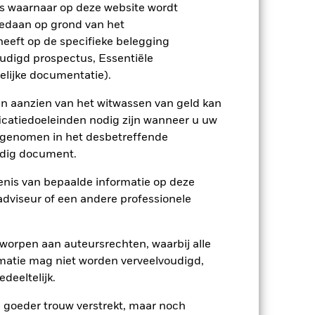
ienlijk invloed op de prestaties van
s waarnaar op deze website wordt
rhogen.
Derivaten zijn zeer gevoelig voor
edaan op grond van het
insten, wat leidt tot grotere
rige of complexe manier wordt
eeft op de specifieke belegging
oudigd prospectus, Essentiële
ptreden als tegenpartij voor afgeleide
et Fonds aangehouden effect is mogelijk
elijke documentatie).
etekent dat er onvoldoende kopers of
en aanzien van het witwassen van geld kan
icatiedoeleinden nodig zijn wanneer u uw
opgenomen in het desbetreffende
eldig document.
nis van bepaalde informatie op deze
 adviseur of een andere professionele
03/apr/2024
SGD
worpen aan auteursrechten, waarbij alle
Obligaties
matie mag niet worden verveelvoudigd,
Overige
deeltelijk.
0,88%
e goeder trouw verstrekt, maar noch