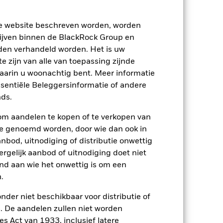
ze website beschreven worden, worden
ijven binnen de BlackRock Group en
den verhandeld worden. Het is uw
 zijn van alle van toepassing zijnde
waarin u woonachtig bent. Meer informatie
ssentiële Beleggersinformatie of andere
ds.
om aandelen te kopen of te verkopen van
te genoemd worden, door wie dan ook in
bod, uitnodiging of distributie onwettig
ergelijk aanbod of uitnodiging doet niet
nd aan wie het onwettig is om een
2024
2025
.
nchmark 1 (%)
nder niet beschikbaar voor distributie of
 De aandelen zullen niet worden
s Act van 1933, inclusief latere
2023
2024
2025