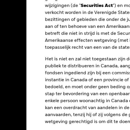
wijzigingen (de "
Securities Act
") en m
otaalrendement (%) SGD
verkocht worden in de Verenigde State
bezittingen of gebieden die onder de ju
eperkende benchmark 1 (%) USD
aan of ten behoeve van een Amerikaanse
t rendement is weergegeven na aftrek van de lopende kosten. Insta
betreft die niet in strijd is met de Secu
nmerking genomen bij de berekening.
Amerikaanse effecten wetgeving (met i
 getoonde cijfers hebben betrekking op de prestaties in het verlede
toepasselijk recht van een van de stat
rmen geen betrouwbare indicator voor toekomstige resultaten. Mark
ders ontwikkelen. Het kan u helpen om te beoordelen hoe het fonds
Het is niet en zal niet toegestaan zij
 prestaties worden weergegeven op basis van de netto-inventariswa
publiek te distribueren in Canada, aa
dien van toepassing, worden herbelegd. Het rendement van uw beleg
fondsen ingediend zijn bij een commiss
n valutaschommelingen als uw belegging wordt gedaan in een ander
instantie in Canada of een provincie of
rekening van de prestaties in het verleden. Bron: Blackrock
bedoeld, en moet onder geen beding o
stap ter bevordering van een openbaa
enkele persoon woonachtig in Canada 
Belangrijkste Risico's
kan een overdracht van aandelen in d
aanvaarden, tenzij hij of zij volgens d
wetgeving gerechtigd is om dit te doen