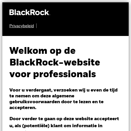
Privacybeleid
AANDELEN
iShares World
Welkom op de
Equity High
WINA
BlackRock-website
Income Active
voor professionals
UCITS ETF
ACTIEF
Voor u verdergaat, verzoeken wij u even de tijd
te nemen om deze algemene
gebruiksvoorwaarden door te lezen en te
accepteren.
Door verder te gaan op deze website accepteert
u, als (potentiële) klant om informatie in
NAV per 07/aug/2026