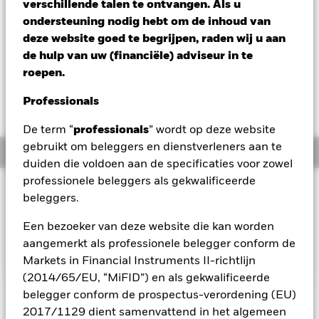
verschillende talen te ontvangen. Als u
USD 7,51
ondersteuning nodig hebt om de inhoud van
Variatie 52wk: 6,06 - 7,51
deze website goed te begrijpen, raden wij u aan
Verandering NAV 1 dag per 07/aug/2026
de hulp van uw (financiële) adviseur in te
USD 0,04 (0,53%)
roepen.
Totaalrendement per 06/aug/2026
Professionals
YTD:
13,65%
De term “
professionals
” wordt op deze website
gebruikt om beleggers en dienstverleners aan te
Overzicht
duiden die voldoen aan de specificaties voor zowel
professionele beleggers als gekwalificeerde
BELEGGINGSDOEL
beleggers.
Het Fonds wordt actief beheerd en streeft ernaar inkomsten
en kapitaalgroei te genereren met een lagere volatiliteit dan
Een bezoeker van deze website die kan worden
aandelen van ontwikkelde markten.
aangemerkt als professionele belegger conform de
Markets in Financial Instruments II-richtlijn
(2014/65/EU, “MiFID”) en als gekwalificeerde
belegger conform de prospectus-verordening (EU)
BELANGRIJKE GEGEVENS: Kapitaalrisico.
De waarde en
2017/1129 dient samenvattend in het algemeen