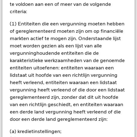
het rendement van beleggingen kunnen dalen en stijgen, en
te voldoen aan een of meer van de volgende
zijn niet gegarandeerd. Beleggers verliezen mogelijk hun
criteria:
oorspronkelijke inleg.
De waarde van aandelen en aandelengerelateerde effecten
(1) Entiteiten die een vergunning moeten hebben
kan worden beïnvloed door dagelijkse schommelingen op de
of gereglementeerd moeten zijn om op financiële
aandelenmarkten. Tot de andere factoren die van invloed zijn,
markten actief te mogen zijn. Onderstaande lijst
behoren politiek en economisch nieuws, bedrijfsresultaten en
moet worden gezien als een lijst van alle
belangrijke gebeurtenissen in de bedrijven. Het Fonds streeft
vergunninghoudende entiteiten die de
ernaar ondernemingen uit te sluiten die zich bezighouden
met bepaalde activiteiten die niet in overeenstemming zijn
karakteristieke werkzaamheden van de genoemde
met ESG-criteria. Beleggers dienen daarom voorafgaand aan
entiteiten uitoefenen: entiteiten waaraan een
een belegging in het Fonds een persoonlijke ethische
lidstaat uit hoofde van een richtlijn vergunning
afweging te maken over de ESG-screening van het Fonds.
heeft verleend, entiteiten waaraan een lidstaat
Een dergelijke ESG-screening kan een negatief effect hebben
vergunning heeft verleend of die door een lidstaat
op de waarde van de beleggingen van het Fonds in
vergelijking met een fonds zonder een dergelijke screening.
gereglementeerd zijn, zonder dat dit uit hoofde
Risico voor kapitaalgroei: Het Fonds kan
van een richtlijn geschiedt, en entiteiten waaraan
beleggingsstrategieën volgen die gebruikmaken van
een derde land vergunning heeft verleend of die
derivaten om inkomen te genereren, wat ertoe kan leiden dat
door een derde land gereglementeerd zijn:
het kapitaal, en daarmee ook het potentieel voor kapitaalgroei
op lange termijn, afneemt en dat kapitaalverliezen toenemen.
(a) kredietinstellingen;
Het Fonds maakt gebruik van kwantitatieve modellen om