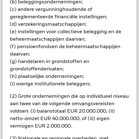
(b) beleggingsondernemingen;
beleggingsbeslissingen te nemen. Naarmate de
marktdynamiek in de loop der tijd verandert, kan een
(c) andere vergunninghoudende of
kwantitatief model in bepaalde marktomstandigheden
gereglementeerde financiële instellingen;
minder efficiënt worden of zelfs tekortkomingen vertonen.
(d) verzekeringsmaatschappijen;
(e) instellingen voor collectieve belegging en de
Alle aandelenklassen met valutahedging van dit fonds
beheermaatschappijen daarvan;
gebruiken derivaten om valutarisico's af te dekken. Het
gebruik van derivaten voor een aandelenklasse kan een
(f) pensioenfondsen de beheermaatschappijen
potentieel besmettingsrisico (ook bekend als spill-over) voor
daarvan;
andere aandelenklassen in het fonds betekenen. De
(g) handelaren in grondstoffen en
beheermaatschappij van het fonds waarborgt dat er
grondstoffenderivaten;
geschikte procedures worden gebruikt om het
(h) plaatselijke ondernemingen;
besmettingsrisico voor andere aandelenklassen te
minimaliseren. Via het uitklapvakje direct onder de naam van
(i) overige institutionele beleggers;
het fonds, kunt u een lijst van alle aandelenklassen in het
fonds bekijken – aandelenklassen met valutahedging worden
(2) Grote ondernemingen die op individueel niveau
aangegeven door het woord 'Hedged' in de naam van de
aan twee van de volgende omvangsvereisten
aandelenklasse. Daarnaast is een volledige lijst van alle
voldoen: (i) balanstotaal EUR 20.000.000, (ii)
aandelenklassen met valutahedging op aanvraag
netto-omzet EUR 40.000.000, of (iii) eigen
verkrijgbaar bij de beheermaatschappij van het fonds.
vermogen EUR 2.000.000.
(3) Nationale en regionale overheden, met