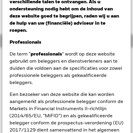
USD 0,08 (0,64%)
verschillende talen te ontvangen. Als u
ondersteuning nodig hebt om de inhoud van
deze website goed te begrijpen, raden wij u aan
de hulp van uw (financiële) adviseur in te
roepen.
Overzicht
Professionals
De term “
professionals
” wordt op deze website
Beleggingsdoel
gebruikt om beleggers en dienstverleners aan te
De waarde van aandelen en aandelengerelateerde effecten
duiden die voldoen aan de specificaties voor zowel
kan worden beïnvloed door dagelijkse schommelingen op de
professionele beleggers als gekwalificeerde
aandelenmarkten. Tot de andere factoren die van invloed
beleggers.
zijn, behoren politiek en economisch nieuws,
bedrijfsresultaten en belangrijke gebeurtenissen in de
Een bezoeker van deze website die kan worden
bedrijven. Het Fonds streeft ernaar ondernemingen uit te
sluiten die zich bezighouden met bepaalde activiteiten die
aangemerkt als professionele belegger conform de
niet in overeenstemming zijn met ESG-criteria. Beleggers
Markets in Financial Instruments II-richtlijn
dienen daarom voorafgaand aan een belegging in het Fonds
(2014/65/EU, “MiFID”) en als gekwalificeerde
een persoonlijke ethische afweging te maken over de ESG-
belegger conform de prospectus-verordening (EU)
screening van het Fonds. Een dergelijke ESG-screening kan
2017/1129 dient samenvattend in het algemeen
een negatief effect hebben op de waarde van de