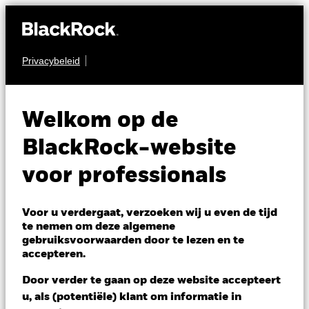
Privacybeleid
AANDELEN
BGF World
Welkom op de
Healthscience Fund
BlackRock-website
voor professionals
Voor u verdergaat, verzoeken wij u even de tijd
te nemen om deze algemene
gebruiksvoorwaarden door te lezen en te
NAV per 07/aug/2026
accepteren.
USD 12,55
Variatie 52wk: 10,27 - 12,74
Door verder te gaan op deze website accepteert
Verandering NAV 1 dag per 07/aug/2026
Morningstar Rating
u, als (potentiële) klant om informatie in