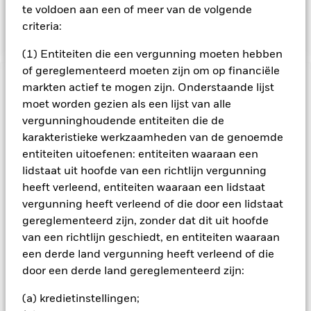
beleggingen van het Fonds in vergelijking met een fonds
te voldoen aan een of meer van de volgende
zonder een dergelijke screening.
criteria:
(1) Entiteiten die een vergunning moeten hebben
of gereglementeerd moeten zijn om op financiële
BELANGRIJKE GEGEVENS: Kapitaalrisico.
markten actief te mogen zijn. Onderstaande lijst
De waarde en
het rendement van beleggingen kunnen dalen en stijgen, en
moet worden gezien als een lijst van alle
zijn niet gegarandeerd. Beleggers verliezen mogelijk hun
vergunninghoudende entiteiten die de
oorspronkelijke inleg.
karakteristieke werkzaamheden van de genoemde
Het Fonds streeft naar een maximaal rendement op uw
entiteiten uitoefenen: entiteiten waaraan een
belegging door een combinatie van kapitaalgroei en
lidstaat uit hoofde van een richtlijn vergunning
inkomsten uit de activa van het Fonds, op een wijze die in
heeft verleend, entiteiten waaraan een lidstaat
overeenstemming is met de principes van duurzaam
vergunning heeft verleend of die door een lidstaat
beleggen en een beleggingsbeleid dat rekening houdt met
gereglementeerd zijn, zonder dat dit uit hoofde
criteria op het vlak van milieu, maatschappij en governance
(ESG). Het Fonds belegt ten minste 70% van zijn totale activa
van een richtlijn geschiedt, en entiteiten waaraan
in aandeleneffecten (bijv. aandelen) van bedrijven die
een derde land vergunning heeft verleend of die
voornamelijk economisch actief zijn in gezondheidszorg,
door een derde land gereglementeerd zijn:
farmaceutica, medische technologie en benodigdheden en
de ontwikkeling van biotechnologie. De totale activa van het
(a) kredietinstellingen;
Fonds worden belegd in overeenstemming met zijn ESG-