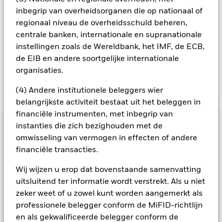
te reduceren, ontvangt het Fonds 62,5% van de hiermee
inbegrip van overheidsorganen die op nationaal of
verbonden inkomsten en komen de resterende 37,5% ten
regionaal niveau de overheidsschuld beheren,
goede aan BlackRock als effectenuitleenagent. Aangezien de
centrale banken, internationale en supranationale
verdeling van opbrengsten uit effectenleningen de
exploitatiekosten van het Fonds niet verhoogt, is deze niet in
instellingen zoals de Wereldbank, het IMF, de ECB,
de lopende kosten opgenomen.
de EIB en andere soortgelijke internationale
organisaties.
Toon minder
(4) Andere institutionele beleggers wier
belangrijkste activiteit bestaat uit het beleggen in
BGF World Healthscience Fund
financiële instrumenten, met inbegrip van
Risicometer
instanties die zich bezighouden met de
omwisseling van vermogen in effecten of andere
Performance
financiële transacties.
Grafiek
Wij wijzen u erop dat bovenstaande samenvatting
Kerngegevens
Het beleggingsrisico is geconcentreerd in specifieke
uitsluitend ter informatie wordt verstrekt. Als u niet
sectoren, landen, valuta's of bedrijven. Dit betekent dat het
zeker weet of u zowel kunt worden aangemerkt als
Fonds gevoeliger is voor lokale economische, markt-,
Volledige grafiek bekijken
Portefeuille kenmerken
politieke, duurzaamheids- of regelgevingsgebeurtenissen.
Fondsomvang
professionele belegger conform de MiFID-richtlijn
USD 12.976.299.556
De waarde van aandelen en aandelengerelateerde effecten
per 07/aug/2026
Rendement
en als gekwalificeerde belegger conform de
kan worden beïnvloed door dagelijkse schommelingen op de
Ratings