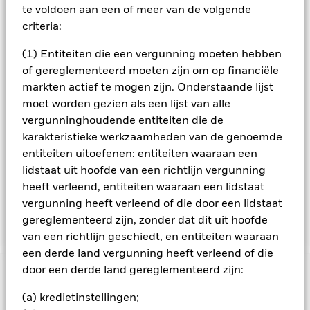
vastgestelde VD, wanneer het ingelegde bedrag aan het
te voldoen aan een of meer van de volgende
Fonds terugbetaald dient te worden. Het Fonds streeft
criteria:
ernaar in eerste instantie maximaal 100% van de NIW te
beleggen in contanten en zeer liquide instrumenten en de
(1) Entiteiten die een vergunning moeten hebben
portefeuille vervolgens geleidelijk om te vormen zodat deze
of gereglementeerd moeten zijn om op financiële
binnen twintig dagen na het begin van de BP voor ten minste
markten actief te mogen zijn. Onderstaande lijst
80% van de NIW belegd is in VRW's in euro die op het
moment van aankoop een uitdrukkelijke rating hebben van
moet worden gezien als een lijst van alle
investment grade (IG) (of die dat naar het oordeel van de VB
vergunninghoudende entiteiten die de
zijn) en voor maximaal 20% van de NIW belegd is in
karakteristieke werkzaamheden van de genoemde
wereldwijde VRW's met een uitdrukkelijke rating lager dan IG
entiteiten uitoefenen: entiteiten waaraan een
(of die dat naar het oordeel van de VB zijn). Daarbij houdt het
lidstaat uit hoofde van een richtlijn vergunning
Fonds deze effecten aan tot hun respectievelijke VD. Het
Fonds houdt bij de selectie van beleggingen rekening met
heeft verleend, entiteiten waaraan een lidstaat
criteria op het gebied van milieu, maatschappij en
vergunning heeft verleend of die door een lidstaat
governance zoals uiteengezet in het prospectus.
gereglementeerd zijn, zonder dat dit uit hoofde
van een richtlijn geschiedt, en entiteiten waaraan
een derde land vergunning heeft verleend of die
door een derde land gereglementeerd zijn:
BELANGRIJKE GEGEVENS: Kapitaalrisico.
De waarde en
het rendement van beleggingen kunnen dalen en stijgen, en
(a) kredietinstellingen;
zijn niet gegarandeerd. Beleggers verliezen mogelijk hun