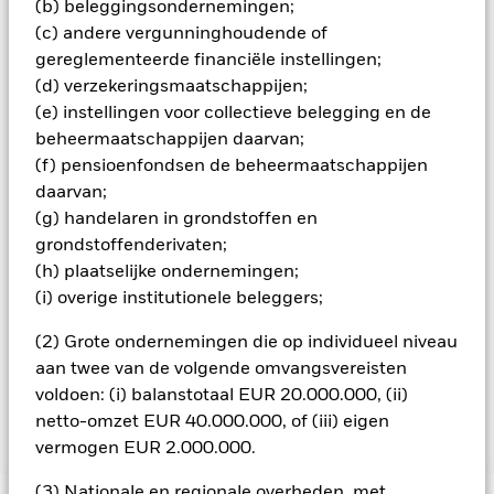
(b) beleggingsondernemingen;
oorspronkelijke inleg.
(c) andere vergunninghoudende of
Alle aandelenklassen met valutahedging van dit fonds
gereglementeerde financiële instellingen;
gebruiken derivaten om valutarisico's af te dekken. Het
(d) verzekeringsmaatschappijen;
gebruik van derivaten voor een aandelenklasse kan een
(e) instellingen voor collectieve belegging en de
potentieel besmettingsrisico (ook bekend als spill-over) voor
beheermaatschappijen daarvan;
andere aandelenklassen in het fonds betekenen. De
(f) pensioenfondsen de beheermaatschappijen
beheermaatschappij van het fonds waarborgt dat er
geschikte procedures worden gebruikt om het
daarvan;
besmettingsrisico voor andere aandelenklassen te
(g) handelaren in grondstoffen en
minimaliseren. Via het uitklapvakje direct onder de naam van
grondstoffenderivaten;
het fonds, kunt u een lijst van alle aandelenklassen in het
(h) plaatselijke ondernemingen;
fonds bekijken – aandelenklassen met valutahedging worden
(i) overige institutionele beleggers;
aangegeven door het woord 'Hedged' in de naam van de
aandelenklasse. Daarnaast is een volledige lijst van alle
(2) Grote ondernemingen die op individueel niveau
aandelenklassen met valutahedging op aanvraag
aan twee van de volgende omvangsvereisten
verkrijgbaar bij de beheermaatschappij van het fonds.
voldoen: (i) balanstotaal EUR 20.000.000, (ii)
netto-omzet EUR 40.000.000, of (iii) eigen
vermogen EUR 2.000.000.
Toon minder
BlackRock Euro Investment Grade Fixed Maturity
(3) Nationale en regionale overheden, met