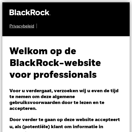
Privacybeleid
OBLIGATIES
BlackRock Euro
Welkom op de
Investment Grade
BlackRock-website
Fixed Maturity Bond
voor professionals
Fund 2026
Voor u verdergaat, verzoeken wij u even de tijd
te nemen om deze algemene
gebruiksvoorwaarden door te lezen en te
accepteren.
Door verder te gaan op deze website accepteert
u, als (potentiële) klant om informatie in
NAV per 06/aug/2026