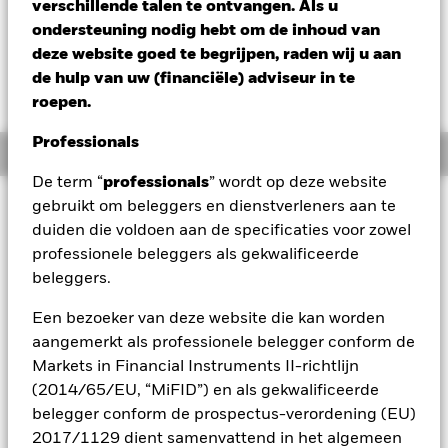
verschillende talen te ontvangen. Als u
EUR 10,76
ondersteuning nodig hebt om de inhoud van
Variatie 52wk: 10,70 - 10,76
deze website goed te begrijpen, raden wij u aan
Verandering NAV 1 dag per 06/aug/2026
de hulp van uw (financiële) adviseur in te
EUR 0,00 (0,00%)
roepen.
Professionals
Overzicht
De term “
professionals
” wordt op deze website
Beleggingsdoel
gebruikt om beleggers en dienstverleners aan te
duiden die voldoen aan de specificaties voor zowel
Het Fonds streeft naar inkomsten en naar kapitaalbehoud tot
professionele beleggers als gekwalificeerde
de VD van het Fonds (de Vermogensbeheerder (VB) maakt
de precieze datum hiervan binnen twintig Werkdagen na het
beleggers.
einde van de IAP bekend). Op de VD worden alle Rechten Op
Deelneming teruggekocht aan de actuele NIW per Recht Op
Een bezoeker van deze website die kan worden
Deelneming. Het Fonds is bedoeld voor beleggers die hun
aangemerkt als professionele belegger conform de
Rechten Op Deelneming tot de VD aanhouden. Mocht u
Markets in Financial Instruments II-richtlijn
besluiten om uw belegging vóór de VD in zijn geheel of
(2014/65/EU, “MiFID”) en als gekwalificeerde
gedeeltelijk te verkopen, kunt u daardoor verlies lijden. Het
belegger conform de prospectus-verordening (EU)
Fonds hanteert een strategie van aankopen en handhaven.
Vastrentende waarden (VRW) worden aangehouden tot hun
2017/1129 dient samenvattend in het algemeen