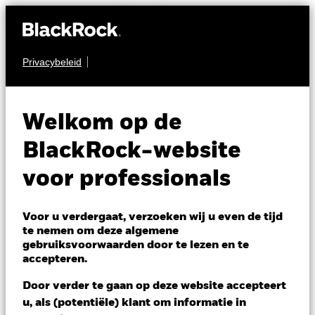
Privacybeleid
AANDELEN
iShares Metaverse
MTAV
Welkom op de
UCITS ETF
BlackRock-website
voor professionals
Voor u verdergaat, verzoeken wij u even de tijd
te nemen om deze algemene
gebruiksvoorwaarden door te lezen en te
NAV per 06/aug/2026
accepteren.
USD 12,11
Variatie 52wk: 9,88 - 12,56
Door verder te gaan op deze website accepteert
Verandering NAV 1 dag per 06/aug/2026
u, als (potentiële) klant om informatie in