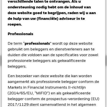
USD 0,01 (0,06%)
verschillende talen te ontvangen. Als u
ondersteuning nodig hebt om de inhoud van
Totaalrendement per 05/aug/2026
deze website goed te begrijpen, raden wij u aan
YTD:
5,32%
de hulp van uw (financiële) adviseur in te
roepen.
Op 1 december 2025 worden een of meer
Professionals
handelslijnen van dit fonds van de beurs
gehaald of stopgezet. Nadere informatie vindt u
De term “
professionals
” wordt op deze website
in de brief aan de aandeelhouders.
gebruikt om beleggers en dienstverleners aan te
duiden die voldoen aan de specificaties voor zowel
Overzicht
professionele beleggers als gekwalificeerde
beleggers.
BELEGGINGSDOEL
Een bezoeker van deze website die kan worden
Het Fonds streeft naar een rendement door een combinatie
aangemerkt als professionele belegger conform de
van kapitaalgroei en inkomsten dat het rendement van de
Markets in Financial Instruments II-richtlijn
STOXX Global Metaverse Index weerspiegelt.
(2014/65/EU, “MiFID”) en als gekwalificeerde
belegger conform de prospectus-verordening (EU)
2017/1129 dient samenvattend in het algemeen