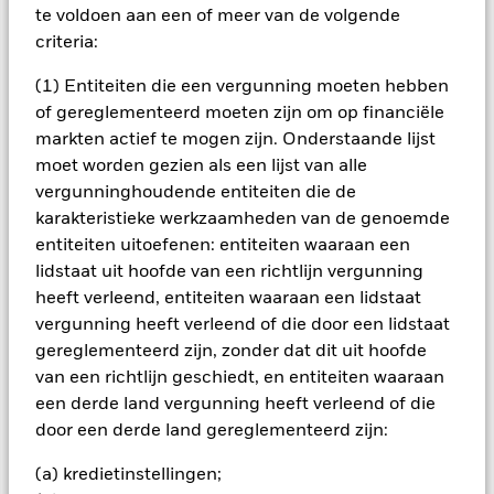
te voldoen aan een of meer van de volgende
BELANGRIJKE GEGEVENS: Kapitaalrisico.
De waarde en
criteria:
het rendement van beleggingen kunnen dalen en stijgen, en
zijn niet gegarandeerd. Beleggers verliezen mogelijk hun
(1) Entiteiten die een vergunning moeten hebben
oorspronkelijke inleg.
of gereglementeerd moeten zijn om op financiële
markten actief te mogen zijn. Onderstaande lijst
moet worden gezien als een lijst van alle
Alle aandelenklassen met valutahedging van dit fonds
vergunninghoudende entiteiten die de
gebruiken derivaten om valutarisico's af te dekken. Het
gebruik van derivaten voor een aandelenklasse kan een
karakteristieke werkzaamheden van de genoemde
potentieel besmettingsrisico (ook bekend als spill-over) voor
entiteiten uitoefenen: entiteiten waaraan een
andere aandelenklassen in het fonds betekenen. De
lidstaat uit hoofde van een richtlijn vergunning
beheermaatschappij van het fonds waarborgt dat er
heeft verleend, entiteiten waaraan een lidstaat
geschikte procedures worden gebruikt om het
vergunning heeft verleend of die door een lidstaat
besmettingsrisico voor andere aandelenklassen te
minimaliseren. Via het uitklapvakje direct onder de naam van
gereglementeerd zijn, zonder dat dit uit hoofde
het fonds, kunt u een lijst van alle aandelenklassen in het
van een richtlijn geschiedt, en entiteiten waaraan
fonds bekijken – aandelenklassen met valutahedging worden
een derde land vergunning heeft verleend of die
aangegeven door het woord 'Hedged' in de naam van de
door een derde land gereglementeerd zijn:
aandelenklasse. Daarnaast is een volledige lijst van alle
aandelenklassen met valutahedging op aanvraag
(a) kredietinstellingen;
verkrijgbaar bij de beheermaatschappij van het fonds.