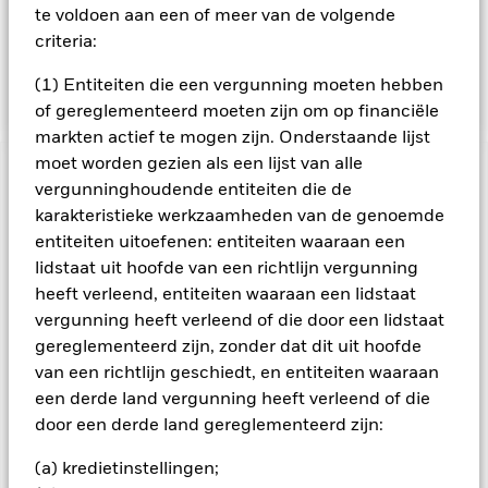
bedrijven en supranationale instellingen (bv. de
te voldoen aan een of meer van de volgende
Internationale Bank voor Wederopbouw en Ontwikkeling) en
criteria:
kunnen effecten omvatten met een relatief lage kredietrating
of zonder rating.
(1) Entiteiten die een vergunning moeten hebben
of gereglementeerd moeten zijn om op financiële
markten actief te mogen zijn. Onderstaande lijst
moet worden gezien als een lijst van alle
BELANGRIJKE GEGEVENS: Kapitaalrisico.
De waarde en
vergunninghoudende entiteiten die de
het rendement van beleggingen kunnen dalen en stijgen, en
karakteristieke werkzaamheden van de genoemde
zijn niet gegarandeerd. Beleggers verliezen mogelijk hun
entiteiten uitoefenen: entiteiten waaraan een
oorspronkelijke inleg.
lidstaat uit hoofde van een richtlijn vergunning
Wijzigingen van de rente, kredietrisico's en/of de
heeft verleend, entiteiten waaraan een lidstaat
wanbetalingsquote van emittenten hebben een aanzienlijk
vergunning heeft verleend of die door een lidstaat
invloed op de prestaties van vastrentende effecten.
gereglementeerd zijn, zonder dat dit uit hoofde
Vastrentende effecten van lager dan beleggingskwaliteit
kunnen gevoeliger zijn voor veranderingen in deze risico's
van een richtlijn geschiedt, en entiteiten waaraan
dan vastrentende effecten met een hogere rating. Potentiële
een derde land vergunning heeft verleend of die
of werkelijke verlagingen van de kredietrating kunnen het
door een derde land gereglementeerd zijn:
risiconiveau verhogen. De waarde van aandelen en aan
aandelen gerelateerde effecten wordt beïnvloed door de
(a) kredietinstellingen;
dagelijkse schommelingen op de aandelenmarkten, politieke