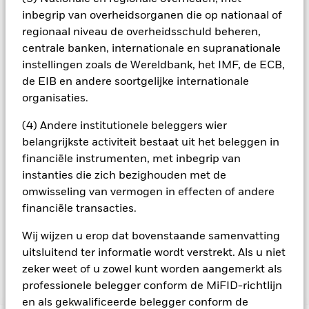
beheermaatschappij van het fonds waarborgt dat er
inbegrip van overheidsorganen die op nationaal of
geschikte procedures worden gebruikt om het
regionaal niveau de overheidsschuld beheren,
besmettingsrisico voor andere aandelenklassen te
centrale banken, internationale en supranationale
minimaliseren. Via het uitklapvakje direct onder de naam van
het fonds, kunt u een lijst van alle aandelenklassen in het
instellingen zoals de Wereldbank, het IMF, de ECB,
fonds bekijken – aandelenklassen met valutahedging worden
de EIB en andere soortgelijke internationale
aangegeven door het woord 'Hedged' in de naam van de
organisaties.
aandelenklasse. Daarnaast is een volledige lijst van alle
aandelenklassen met valutahedging op aanvraag
(4) Andere institutionele beleggers wier
verkrijgbaar bij de beheermaatschappij van het fonds.
belangrijkste activiteit bestaat uit het beleggen in
In de mate waarin het Fonds effecten uitleent om zijn kosten
financiële instrumenten, met inbegrip van
te reduceren, ontvangt het Fonds 62,5% van de hiermee
instanties die zich bezighouden met de
verbonden inkomsten en komen de resterende 37,5% ten
omwisseling van vermogen in effecten of andere
goede aan BlackRock als effectenuitleenagent. Aangezien de
financiële transacties.
verdeling van opbrengsten uit effectenleningen de
exploitatiekosten van het Fonds niet verhoogt, is deze niet in
Wij wijzen u erop dat bovenstaande samenvatting
de lopende kosten opgenomen.
uitsluitend ter informatie wordt verstrekt. Als u niet
zeker weet of u zowel kunt worden aangemerkt als
professionele belegger conform de MiFID-richtlijn
Toon minder
en als gekwalificeerde belegger conform de