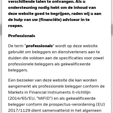
verschillende talen te ontvangen. Als u
Verandering NAV 1 dag per 07/aug/2026
Morningstar Rating
ondersteuning nodig hebt om de inhoud van
EUR 0,00 (0,00%)
deze website goed te begrijpen, raden wij u aan
de hulp van uw (financiële) adviseur in te
roepen.
Overzicht
Professionals
Beleggingsdoel
De term “
professionals
” wordt op deze website
Het Fonds streeft ernaar op duurzame wijze een maximaal
gebruikt om beleggers en dienstverleners aan te
rendement op uw belegging te genereren via een combinatie
duiden die voldoen aan de specificaties voor zowel
van kapitaalgroei en opbrengsten uit de activa van het
professionele beleggers als gekwalificeerde
Fonds. Het Fonds belegt in normale marktomstandigheden
beleggers.
wereldwijd ten minste 70% van zijn totale activa in
aandeleneffecten (bv. aandelen) en vastrentende
Een bezoeker van deze website die kan worden
(VR-)effecten. Tot de VR-effecten behoren obligaties en
geldmarktinstrumenten (d.w.z. schuldeffecten met een korte
aangemerkt als professionele belegger conform de
looptijd). Het kan ook deposito’s en contanten aanhouden.
Markets in Financial Instruments II-richtlijn
De activaklassen en de mate waarin het Fonds hierin belegt,
(2014/65/EU, “MiFID”) en als gekwalificeerde
kunnen zonder beperking variëren, afhankelijk van de
belegger conform de prospectus-verordening (EU)
marktomstandigheden. De vastrentende effecten kunnen
2017/1129 dient samenvattend in het algemeen
zijn uitgegeven door overheden, overheidsinstellingen,