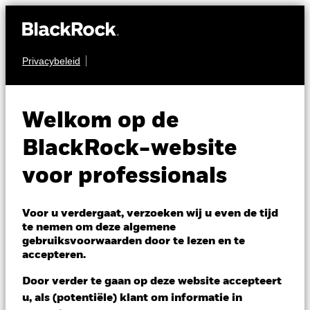
Privacybeleid
MULTI-ASSET
BGF Sustainable
Welkom op de
Global Allocation
BlackRock-website
Fund
voor professionals
Voor u verdergaat, verzoeken wij u even de tijd
te nemen om deze algemene
gebruiksvoorwaarden door te lezen en te
accepteren.
NAV per 07/aug/2026
Door verder te gaan op deze website accepteert
EUR 13,77
u, als (potentiële) klant om informatie in
Variatie 52wk: 11,90 - 13,91