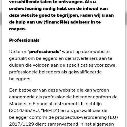
CAD -0,14 (-0,22%)
verschillende talen te ontvangen. Als u
ondersteuning nodig hebt om de inhoud van
deze website goed te begrijpen, raden wij u aan
Overzicht
de hulp van uw (financiële) adviseur in te
roepen.
Beleggingsdoel
Professionals
Het Fonds streeft naar een rendement op uw belegging via
een combinatie van kapitaalgroei en opbrengsten uit de
De term “
professionals
” wordt op deze website
activa van het Fonds. Het fonds streeft ernaar dit te bereiken
gebruikt om beleggers en dienstverleners aan te
door ten minste 70% van zijn totale activa te beleggen in
aandeleneffecten (bijv. aandelen) van bedrijven die
duiden die voldoen aan de specificaties voor zowel
voornamelijk economisch actief zijn in de technologiesector.
professionele beleggers als gekwalificeerde
Tot de vastgoedsector kunnen op woning- en of commercieel
beleggers.
vastgoed gerichte bedrijven behoren, evenals
vastgoedbeheerondernemingen en
Een bezoeker van deze website die kan worden
vastgoedholdingmaatschappijen, inclusief real estate
aangemerkt als professionele belegger conform de
investment trusts (REIT's). REIT's zijn beleggingsvehikels van
Markets in Financial Instruments II-richtlijn
het closed-endtype die beleggen in vastgoed, vastgoed
beheren en vastgoed in eigendom hebben. Tot de
(2014/65/EU, “MiFID”) en als gekwalificeerde
infrastructuursector kunnen bedrijven behoren die zich
belegger conform de prospectus-verordening (EU)
bezighouden met het beheer, eigendom en de exploitatie
2017/1129 dient samenvattend in het algemeen