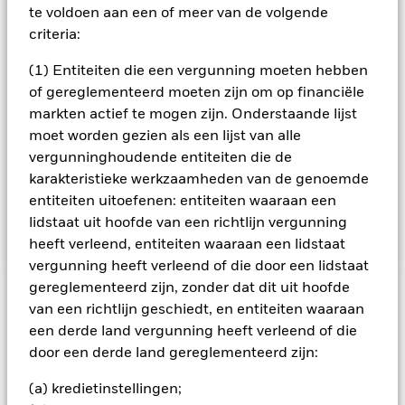
van middelen die essentiële publieke diensten leveren
te voldoen aan een of meer van de volgende
(bijvoorbeeld elektriciteitsopwekking, nutsbedrijven, water-
criteria:
en afvalbeheer, transport sociale infrastructuur en
telecommunicatie). De aandelengerelateerde effecten
(1) Entiteiten die een vergunning moeten hebben
kunnen ook afgeleide financiële instrumenten (derivaten)
omvatten (d.w.z. contracten waarvan de waarde is gebaseerd
of gereglementeerd moeten zijn om op financiële
op een of meer onderliggende activa). Het Fonds gebruikt
markten actief te mogen zijn. Onderstaande lijst
een veelheid aan beleggingsstrategieën en -instrumenten.
moet worden gezien als een lijst van alle
De Beleggingsadviseur (BA) past met name een
vergunninghoudende entiteiten die de
fundamenteel beleggingsproces toe, dat beoogt om de
karakteristieke werkzaamheden van de genoemde
waarde van een actief te beoordelen door te kijken naar
kwalitatieve en kwantitatieve factoren die erop van invloed
entiteiten uitoefenen: entiteiten waaraan een
zijn, inclusief macro-economische en financiële factoren.
lidstaat uit hoofde van een richtlijn vergunning
heeft verleend, entiteiten waaraan een lidstaat
vergunning heeft verleend of die door een lidstaat
gereglementeerd zijn, zonder dat dit uit hoofde
BELANGRIJKE GEGEVENS: Kapitaalrisico.
De waarde en
van een richtlijn geschiedt, en entiteiten waaraan
het rendement van beleggingen kunnen dalen en stijgen, en
een derde land vergunning heeft verleend of die
zijn niet gegarandeerd. Beleggers verliezen mogelijk hun
door een derde land gereglementeerd zijn:
oorspronkelijke inleg.
Alle aandelenklassen met valutahedging van dit fonds
(a) kredietinstellingen;