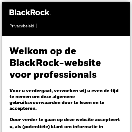
Privacybeleid
AANDELEN
BSF Global Real Asset
Welkom op de
Securities Fund
BlackRock-website
voor professionals
Voor u verdergaat, verzoeken wij u even de tijd
te nemen om deze algemene
gebruiksvoorwaarden door te lezen en te
NAV per 06/aug/2026
accepteren.
CAD 64,36
Variatie 52wk: 61,94 - 67,73
Door verder te gaan op deze website accepteert
Verandering NAV 1 dag per 06/aug/2026
u, als (potentiële) klant om informatie in