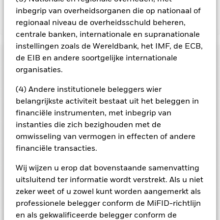
inbegrip van overheidsorganen die op nationaal of
regionaal niveau de overheidsschuld beheren,
Toon minder
centrale banken, internationale en supranationale
BSF Global Real Asset Securities Fund
instellingen zoals de Wereldbank, het IMF, de ECB,
Risicometer
de EIB en andere soortgelijke internationale
organisaties.
Performance
(4) Andere institutionele beleggers wier
belangrijkste activiteit bestaat uit het beleggen in
Grafiek
Kerngegevens
Het beleggingsrisico is geconcentreerd in specifieke
financiële instrumenten, met inbegrip van
sectoren, landen, valuta's of bedrijven. Dit betekent dat het
instanties die zich bezighouden met de
Fonds gevoeliger is voor lokale economische, markt-,
Volledige grafiek bekijken
Portefeuille kenmerken
politieke, duurzaamheids- of regelgevingsgebeurtenissen.
omwisseling van vermogen in effecten of andere
Fondsomvang
USD 1.380.414.296
De waarde van aandelen en aan aandelen gerelateerde
per 06/aug/2026
financiële transacties.
effecten wordt beïnvloed door de dagelijkse schommelingen
Posities
op de aandelenmarkten, politieke factoren, economisch
Aantal posities
62
Introductie fonds
30/nov/2017
nieuws, bedrijfswinsten en belangrijke gebeurtenissen op
Wij wijzen u erop dat bovenstaande samenvatting
per 30/jun/2026
Uitkeringen
bedrijfsvlak.
Portefeuilleverdeling
Beleggingen in vastgoedeffecten kunnen
Basisvaluta
per 30/jun/2026
USD
uitsluitend ter informatie wordt verstrekt. Als u niet
worden beïnvloed door de algemene prestaties van de
Standaarddeviatie (3j)
12,68%
aandelenmarkten en de vastgoedsector. Met name
zeker weet of u zowel kunt worden aangemerkt als
Beperkende benchmark 1
FTSE Custom Dev Core
per 31/jul/2026
Noteringen en classificatie
veranderingen in rentetarieven kunnen een invloed hebben
Infrast 50/50 EPRA Nareit
professionele belegger conform de MiFID-richtlijn
Naam
Weging (%)
op de waarde van vastgoed waarin een vastgoedbedrijf
Ex-datum
Totale uitkering
Dev Dividend+ NET Index
P/B-ratio
1,38
belegt.
Beleggingen in vastgoedeffecten kunnen worden
en als gekwalificeerde belegger conform de
per 30/jun/2026