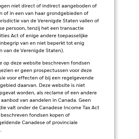
ogen niet direct of indirect aangeboden of
18,9
n of in een van haar grondgebieden of
p-/uitstapvergoedingen worden niet in
risdictie van de Verenigde Staten vallen of
 persoon, tenzij het een transactie
rities Act of enige andere toepasselijke
ico) werd toegepast als beperkende
nbegrip van en niet beperkt tot enig
 verwijderd met ingang van 22nd Nov
en van de Verenigde Staten).
n de op deze website beschreven fondsen
n.
In het verleden behaalde resultaten
ten kunnen zich in de toekomst heel
ngezien er geen prospectussen voor deze
 in het verleden werd beheerd
ie voor effecten of bij een regelgevende
arde (NIW), waarbij de bruto-inkomsten,
 gebied daarvan. Deze website is niet
ging kan stijgen of dalen als gevolg
pgevat worden, als reclame of een andere
e valuta dan die gebruikt in de
r aanbod van aandelen in Canada. Geen
die valt onder de Canadese Income Tax Act
e beschreven fondsen kopen of
e geldende Canadese of provinciale
.