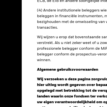
ECB, de EIB en andere soortgelijke inte
PRIIP KID
Fac
(4) Andere institutionele beleggers wier
beleggen in financiële instrumenten, m
Risicometer
bezighouden met de omwisseling van v
nt
Kerngegevens
Managers
P
transacties.
Wij wijzen u erop dat bovenstaande sam
verstrekt. Als u niet zeker weet of u z
professionele belegger conform de MiFI
belegger conform de prospectus-verorde
winnen.
Algemene gebruiksvoorwaarden
Wij verzoeken u deze pagina zorgvuld
hier uitleg wordt gegeven over bepa
opgelegd met betrekking tot de versp
landen waarin onze fondsen ter ver
uw eigen verantwoordelijkheid om op 