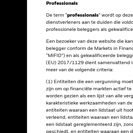
Professionals
nt
Kerngegevens
Managers
P
De term “
professionals
” wordt op dez
dienstverleners aan te duiden die vold
professionele beleggers als gekwalific
 op uw belegging door een combinatie van kapitaalgroei en inkomste
hoog risiconiveau.
Een bezoeker van deze website die kan
belegger conform de Markets in Financi
gsdoelstelling te verwezenlijken door indirecte blootstelling te ver
“MiFID”) en als gekwalificeerde beleg
n aan aandelen gerelateerde effecten, vastrentende waarden en aan
(EU) 2017/1129 dient samenvattend in
en en zeer liquide instrumenten. De blootstelling aan deze activakla
meer van de volgende criteria:
n van een geconcentreerde portefeuille van gemeenschappelijke b
nder (maar niet uitsluitend) beursgenoteerde fondsen en indexfond
(1) Entiteiten die een vergunning mo
Group. Indien dit passend wordt geacht, kan het Fonds rechtstreek
zijn om op financiële markten actief t
worden gezien als een lijst van alle v
n de portefeuille van het Fonds te handhaven, zal de blootstelling a
karakteristieke werkzaamheden van de
et het oog op het groeigerichte risicoprofiel streeft het Fonds er
entiteiten waaraan een lidstaat uit hoo
nder normale marktomstandigheden hoger te houden dan fondsen met 
verleend, entiteiten waaraan een lidsta
telling aan vastrentende waarden.
een lidstaat gereglementeerd zijn, zonde
geschiedt, en entiteiten waaraan een 