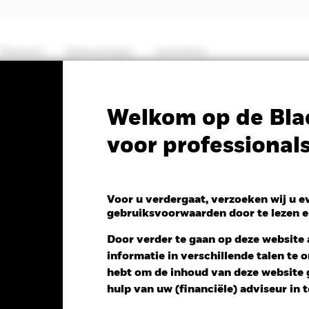
Thema's
Oplossingen
Inzichten
PRIIP KID
Fa
Welkom op de Bla
voor professional
owth Fund
Voor u verdergaat, verzoeken wij u 
gebruiksvoorwaarden door te lezen e
ng NAV 1 dag per 06/aug/2026
Door verder te gaan op deze website a
D -0,73 (-0,53%)
informatie in verschillende talen te
hebt om de inhoud van deze website g
hulp van uw (financiële) adviseur in 