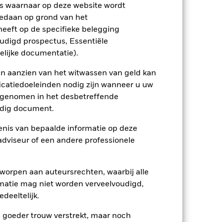
s waarnaar op deze website wordt
edaan op grond van het
eeft op de specifieke belegging
ienlijk invloed op de prestaties van
rhogen.
De waarde van aandelen en aan
oudigd prospectus, Essentiële
politieke factoren, economisch nieuws,
elijke documentatie).
ptreden als tegenpartij voor afgeleide
et Fonds aangehouden effect is mogelijk
en aanzien van het witwassen van geld kan
etekent dat er onvoldoende kopers of
icatiedoeleinden nodig zijn wanneer u uw
opgenomen in het desbetreffende
eldig document.
nis van bepaalde informatie op deze
 adviseur of een andere professionele
18/jan/2022
worpen aan auteursrechten, waarbij alle
HKD
matie mag niet worden verveelvoudigd,
deeltelijk.
Multi-asset
Overige
e goeder trouw verstrekt, maar noch