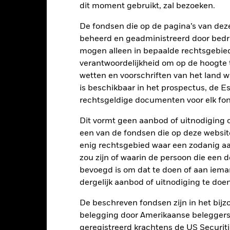
dit moment gebruikt, zal bezoeken.
alues
10
De fondsen die op de pagina’s van de
beheerd en geadministreerd door bedr
mogen alleen in bepaalde rechtsgebie
5
verantwoordelijkheid om op de hoogte te
wetten en voorschriften van het land 
is beschikbaar in het prospectus, de E
rechtsgeldige documenten voor elk fon
0
2021
2022
2023
Dit vormt geen aanbod of uitnodiging 
Totaalrendement (%)
Beperkende be
een van de fondsen die op deze websi
d of interactive chart.
enig rechtsgebied waar een zodanig aan
Tijdens deze periode behaalde het Fonds zijn rendement in omstandighe
zou zijn of waarin de persoon die een d
óór 22/nov/2024 gebruikte het Fonds een andere benchmark die i
bevoegd is om dat te doen of aan iema
erspiegeld.
dergelijk aanbod of uitnodiging te doen
2021
2022
De beschreven fondsen zijn in het bijzo
belegging door Amerikaanse beleggers.
otaalrendement (%) HKD
geregistreerd krachtens de US Securitie