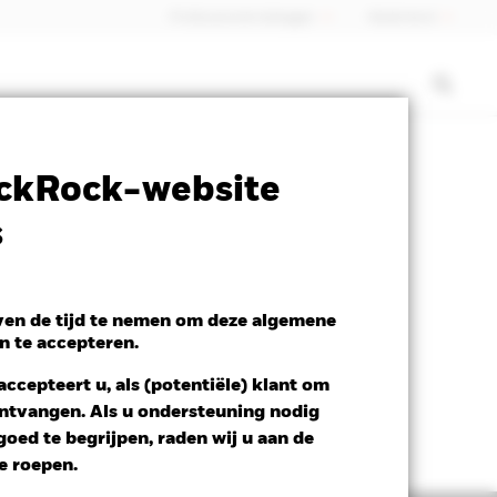
Professionele belegger
Nederland
ctsheet
Prospectus
Download
ckRock-website
s
even de tijd te nemen om deze algemene
n te accepteren.
ccepteert u, als (potentiële) klant om
 ontvangen. Als u ondersteuning nodig
oed te begrijpen, raden wij u aan de
te roepen.