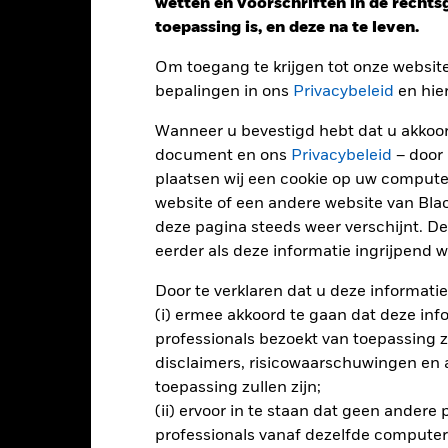
wetten en voorschriften in de recht
toepassing is, en deze na te leven.
Performance
Om toegang te krijgen tot onze websit
bepalingen in ons
Privacybeleid
en hie
Wanneer u bevestigd hebt dat u akkoord
endement
document en ons
Privacybeleid
– door
plaatsen wij een cookie op uw compute
website of een andere website van Bl
Kalenderjaar
Op jaarbasis
Cumulatief
12 maa
ge: 2021-12-31 00:00:00 to 2026-07-31 00:00:00.
deze pagina steeds weer verschijnt. De
: -25 to 50.
ze grafiek toont de prestatie van het product als het procentuele v
eerder als deze informatie ingrijpend wi
gelopen 3 jaar vergeleken met de benchmark. Het kan u helpen o
Door te verklaren dat u deze informatie
rleden werd beheerd en het met de benchmark te vergelijken.
(i) ermee akkoord te gaan dat deze info
art
20
professionals bezoekt van toepassing zal
r chart with 2 data series.
e chart has 1 X axis displaying categories.
disclaimers, risicowaarschuwingen en
e chart has 1 Y axis displaying Values. Range: 0 to 20.
toepassing zullen zijn;
(ii) ervoor in te staan dat geen andere
15
professionals vanaf dezelfde computer