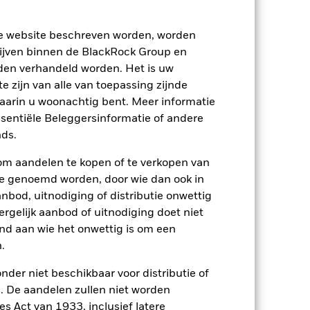
ze website beschreven worden, worden
ijven binnen de BlackRock Group en
den verhandeld worden. Het is uw
 zijn van alle van toepassing zijnde
waarin u woonachtig bent. Meer informatie
ssentiële Beleggersinformatie of andere
ds.
2024
2025
om aandelen te kopen of te verkopen van
nchmark 1 (%)
te genoemd worden, door wie dan ook in
bod, uitnodiging of distributie onwettig
den die niet langer van toepassing zijn.
ergelijk aanbod of uitnodiging doet niet
n de benchmarkgegevens wordt
nd aan wie het onwettig is om een
.
2023
2024
2025
nder niet beschikbaar voor distributie of
 De aandelen zullen niet worden
14,7
11,9
11,1
s Act van 1933, inclusief latere