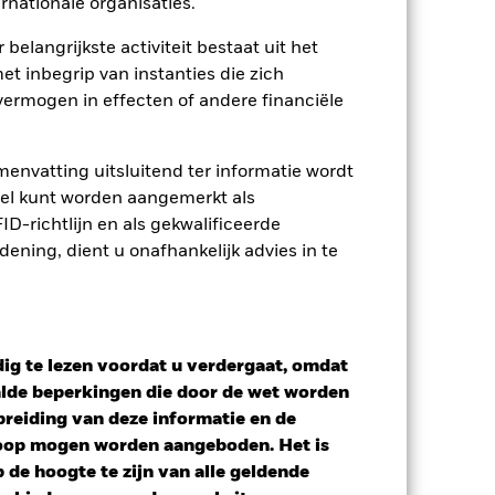
rnationale organisaties.
tsheet
Prospectus
Download
 belangrijkste activiteit bestaat uit het
et inbegrip van instanties die zich
ermogen in effecten of andere financiële
osities
Documenten
envatting uitsluitend ter informatie wordt
owel kunt worden aangemerkt als
D-richtlijn en als gekwalificeerde
ning, dient u onafhankelijk advies in te
ig te lezen voordat u verdergaat, omdat
alde beperkingen die door de wet worden
reiding van deze informatie en de
koop mogen worden aangeboden. Het is
de hoogte te zijn van alle geldende