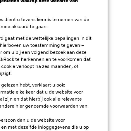
sgebieden waarop deze website van
es dient u tevens kennis te nemen van de
rmee akkoord te gaan.
 gaat met de wettelijke bepalingen in dit
 hierboven uw toestemming te geven –
r om u bij een volgend bezoek aan deze
ackRock te herkennen en te voorkomen dat
nden
 cookie verloopt na zes maanden, of
erlies of de winst per jaar over de
jzigt.
m te beoordelen hoe het product in het
 gelezen hebt, verklaart u ook:
rmatie elke keer dat u de website voor
 zijn en dat hierbij ook alle relevante
 andere hier genoemde voorwaarden van
 persoon dan u de website voor
 en met dezelfde inloggegevens die u op