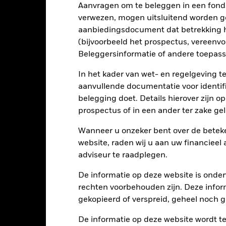
Aanvragen om te beleggen in een fond
verwezen, mogen uitsluitend worden g
aanbiedingsdocument dat betrekking h
rieven en/of in de wanbetalingsquote van emittenten hebben een aanz
kelijke verlagingen van de kredietrating kunnen het risiconiveau ve
(bijvoorbeeld het prospectus, vereenv
eïnvloed door de dagelijkse schommelingen op de aandelenmarkten, 
Beleggersinformatie of andere toepass
issen op bedrijfsvlak.
tellingen die diensten leveren zoals de bewaring van activa, of die o
llen aan financieel verlies.
Kredietrisico: de emittent van een in h
In het kader van wet- en regelgeving t
n of kapitaal terug te betalen.
Liquiditeitsrisico: lagere liquiditeit b
aanvullende documentatie voor identif
stellen beleggingen gemakkelijk aan te kopen of te verkopen.
belegging doet. Details hierover zijn 
prospectus of in een ander ter zake g
Kerngegevens
Wanneer u onzeker bent over de beteke
website, raden wij u aan uw financieel
adviseur te raadplegen.
EUR 67.696.069
Introductiedatum
De informatie op deze website is onder
Valuta reeks
rechten voorbehouden zijn. Deze infor
15/dec/2021
gekopieerd of verspreid, geheel noch ge
Beleggingscategorie
EUR
SFDR-classificatie
De informatie op deze website wordt t