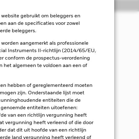
osities
Documenten
e website gebruikt om beleggers en
oen aan de specificaties voor zowel
eerde beleggers.
n uit de activa van het Fonds die in
 worden aangemerkt als professionele
al Instruments II-richtlijn (2014/65/EU,
krijgen aan een breed scala aan
ger conform de prospectus-verordening
 vastrentende waarden gerelateerde
 het algemeen te voldoen aan een of
ssen wordt gerealiseerd door te
eleggingsfondsen met een
sen die worden beheerd door een
eten hebben of gereglementeerd moeten
s beleggen in derivaten en zeer
e mogen zijn. Onderstaande lijst moet
ergunninghoudende entiteiten die de
an de onderliggende activa variëren
 genoemde entiteiten uitoefenen:
naar de blootstelling aan aandelen en
fde van een richtlijn vergunning heeft
een lager risicoprofiel, die in de
at vergunning heeft verleend of die door
r dat dit uit hoofde van een richtlijn
derde land vergunning heeft verleend of