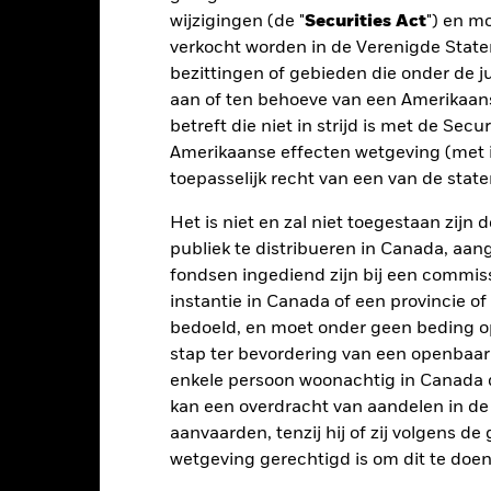
istorische Beperkende benchmark 1
wijzigingen (de "
Securities Act
") en m
(%) USD
verkocht worden in de Verenigde State
t rendement is weergegeven na aftrek van de lopende kosten. Insta
bezittingen of gebieden die onder de ju
nmerking genomen bij de berekening.
aan of ten behoeve van een Amerikaanse
betreft die niet in strijd is met de Secu
e USD UCITS Growth-benchmark (zonder afdekking van het valutaris
Amerikaanse effecten wetgeving (met i
nchmark tot en met 21st Nov 2024. De benchmark van het Fonds is
toepasselijk recht van een van de stat
24"
Het is niet en zal niet toegestaan zij
 getoonde cijfers hebben betrekking op de prestaties in het verlede
rmen geen betrouwbare indicator voor toekomstige resultaten. Mark
publiek te distribueren in Canada, aa
ders ontwikkelen. Het kan u helpen om te beoordelen hoe het fonds
fondsen ingediend zijn bij een commiss
 prestaties worden weergegeven op basis van de netto-inventariswa
instantie in Canada of een provincie of
dien van toepassing, worden herbelegd. Het rendement van uw beleg
bedoeld, en moet onder geen beding o
n valutaschommelingen als uw belegging wordt gedaan in een ander
stap ter bevordering van een openbaa
rekening van de prestaties in het verleden. Bron: Blackrock
enkele persoon woonachtig in Canada 
kan een overdracht van aandelen in d
aanvaarden, tenzij hij of zij volgens d
Belangrijkste Risico's
wetgeving gerechtigd is om dit te doen