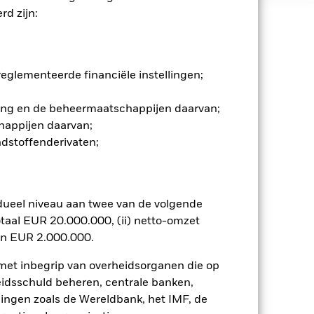
d zijn:
 en stijgen, en zijn niet
glementeerde financiële instellingen;
ommelingen op de aandelenmarkten.
en belangrijke gebeurtenissen in de
 een aanzienlijk invloed op de
gging en de beheermaatschappijen daarvan;
et risiconiveau verhogen.
happijen daarvan;
n. Het gebruik van derivaten voor
ndstoffenderivaten;
lenklassen in het fonds betekenen.
smettingsrisico voor andere
jst van alle aandelenklassen in het
e naam van de aandelenklasse.
dueel niveau aan twee van de volgende
ij de beheermaatschappij van het
taal EUR 20.000.000, (ii) netto-omzet
en EUR 2.000.000.
 van de hiermee verbonden inkomsten
ing van opbrengsten uit
 met inbegrip van overheidsorganen die op
opgenomen.
eidsschuld beheren, centrale banken,
llingen zoals de Wereldbank, het IMF, de
Toon minder